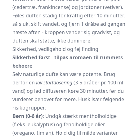
(cedertræ, frankincense) og jordtoner (vetiver).
Føles duften stadig for kraftig efter 10 minutter,
så sluk, skift vandet, og fjern 1 dråbe ad gangen
næste aften - kroppen vender sig gradvist, og
duften skal støtte, ikke dominere.
Sikkerhed, vedligehold og fejlfinding
Sikkerhed først - tilpas aromaen til rummets
beboere
Selv naturlige dufte kan være potente. Brug
derfor en
lav startdosering
(3-5 dråber pr. 100 ml
vand) og lad diffuseren køre 30 minutter, før du
vurderer behovet for mere. Husk især følgende
risikogrupper:
Børn (0-6 år):
Undgå stærkt mentholholdige
(f.eks. eukalyptus) og fenolholdige olier
(oregano, timian). Hold dig til milde varianter