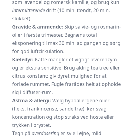
som lavendel og romersk kamille, og brug kun
intermitterende
drift (10 min. tændt, 20 min.
slukket).
Gravide & ammende:
Skip salvie- og rosmarin-
olier i første trimester. Begræns total
eksponering til max 30 min. ad gangen og sørg
for god luftcirkulation.
Kæledyr:
Katte mangler et vigtigt leverenzym
og er ekstra sensitive. Brug aldrig tea tree eller
citrus konstant; giv dyret mulighed for at
forlade rummet. Fugle frarådes helt at opholde
sig i diffuser-rum.
Astma & allergi:
Vælg hypoallergene olier
(f.eks. frankincense, sandeltræ), kør svag
koncentration og stop straks ved hoste eller
trykken i brystet.
Tegn på
overdosering
er svie i øjne, mild