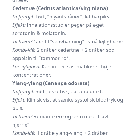
oftere.
Cedertræ (Cedrus atlantica/virginiana)
Duftprofil:
Tørt, ”blyantspåner”, let harpiks.
Effekt:
Inhalationsstudier peger på øget
serotonin & melatonin.
Til hvem?
God til ”skovbadning” i små lejligheder.
Kombi-idé:
2 dråber cedertræ + 2 dråber sød
appelsin til ”tømmer-ro”.
Forsigtighed:
Kan irritere astmatikere i høje
koncentrationer.
Ylang-ylang (Cananga odorata)
Duftprofil:
Sødt, eksotisk, bananblomst.
Effekt:
Klinisk vist at sænke systolisk blodtryk og
puls.
Til hvem?
Romantikere og dem med ”travl
hjerne”.
Kombi-idé:
1 dråbe ylang-ylang + 2 dråber