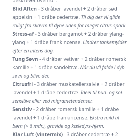
beskrevet ovenfor:
Blid Aften
- 3 dråber lavendel + 2 dråber sød
appelsin + 1 dråbe cedertræ.
Til dig der vil glide
roligt fra skærm til dyne uden for meget citrus-spark.
Stress-af
- 3 dråber bergamot + 2 dråber ylang-
ylang + 1 dråbe frankincense.
Lindrer tankemylder
efter en intens dag.
Tung Søvn
- 4 dråber vetiver + 2 dråber romersk
kamille + 1 dråbe sandeltræ.
Når du vil falde i dyb
søvn og blive der.
Citrusfri
- 3 dråber muskatellersalvie + 2 dråber
lavendel + 1 dråbe cedertræ.
Ideel til hud- og sol-
sensitive eller ved migrænetendenser.
Sensitiv
- 2 dråber romersk kamille + 1 dråbe
lavendel + 1 dråbe frankincense.
Ekstra mild til
børn (> 6 mdr.), gravide og kæledyrs-hjem.
Klar Luft (vintermix)
- 3 dråber cedertræ + 2