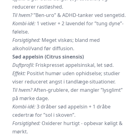
reducerer rastløshed.
Til hvem?
”Ben-uro” & ADHD-tanker ved sengetid.
Kombi-idé:
1 vetiver + 2 lavendel for ”tung dyne”-
følelse.
Forsigtighed:
Meget viskøs; bland med
alkohol/vand før diffusion.
Sød appelsin (Citrus sinensis)
Duftprofil:
Friskpresset appelsinskal, let sød.
Effekt:
Positivt humør uden ophidselse; studier
viser reduceret angst i tandlæge-situationer.
Til hvem?
Aften-grublere, der mangler ”lysglimt”
på mørke dage.
Kombi-idé:
3 dråber sød appelsin + 1 dråbe
cedertræ for ”sol i skoven”.
Forsigtighed:
Oxiderer hurtigt - opbevar køligt &
mørkt.