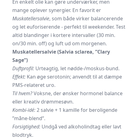
En enkelt olie kan gøre underværker, men
mange oplever synergier. En favorit er
Muskatellersalvie
, som både virker balancerende
og let euforiserende - perfekt til weekender. Test
altid blandinger i kortere intervaller (30 min.
on/30 min. off) og luft ud om morgenen.
Muskatellersalvie (Salvia sclarea, ”Clary
Sage”)
Duftprofil:
Urteagtig, let nødde-/moskus-bund.
Effekt:
Kan øge serotonin; anvendt til at dæmpe
PMS-relateret uro.
Til hvem?
Voksne, der ønsker hormonel balance
eller kreativ drømmesøvn.
Kombi-idé:
2 salvie + 1 kamille for beroligende
”måne-blend”.
Forsigtighed:
Undgå ved alkoholindtag eller lavt
blodtryk.