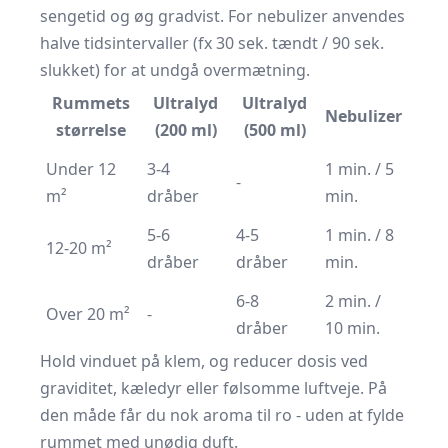
sengetid og øg gradvist. For nebulizer anvendes
halve tidsintervaller (fx 30 sek. tændt / 90 sek.
slukket) for at undgå overmætning.
Rummets
Ultralyd
Ultralyd
Nebulizer
størrelse
(200 ml)
(500 ml)
Under 12
3-4
1 min. / 5
-
m²
dråber
min.
5-6
4-5
1 min. / 8
12-20 m²
dråber
dråber
min.
6-8
2 min. /
Over 20 m²
-
dråber
10 min.
Hold vinduet på klem, og reducer dosis ved
graviditet, kæledyr eller følsomme luftveje. På
den måde får du nok aroma til ro - uden at fylde
rummet med unødig duft.