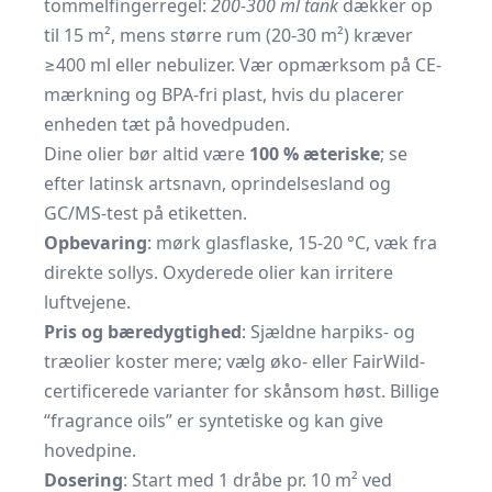
tommelfingerregel:
200-300 ml tank
dækk­er op
til 15 m², mens større rum (20-30 m²) kræver
≥400 ml eller nebulizer. Vær opmærksom på CE-
mærkning og BPA-fri plast, hvis du placerer
enheden tæt på hovedpuden.
Dine olier bør altid være
100 % æteriske
; se
efter latinsk artsnavn, oprindelsesland og
GC/MS-test på etiketten.
Opbevaring
: mørk glasflaske, 15-20 °C, væk fra
direkte sollys. Oxyderede olier kan irritere
luftvejene.
Pris og bæredygtighed
: Sjældne harpiks- og
træolier koster mere; vælg øko- eller FairWild-
certificerede varianter for skånsom høst. Billige
“fragrance oils” er syntetiske og kan give
hovedpine.
Dosering
: Start med 1 dråbe pr. 10 m² ved