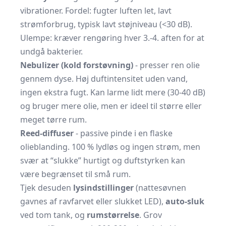
vibrationer. Fordel: fugter luften let, lavt
strømforbrug, typisk lavt støjniveau (<30 dB).
Ulempe: kræver rengøring hver 3.-4. aften for at
undgå bakterier.
Nebulizer (kold forstøvning)
- presser ren olie
gennem dyse. Høj duftintensitet uden vand,
ingen ekstra fugt. Kan larme lidt mere (30-40 dB)
og bruger mere olie, men er ideel til større eller
meget tørre rum.
Reed-diffuser
- passive pinde i en flaske
olieblanding. 100 % lydløs og ingen strøm, men
svær at “slukke” hurtigt og duftstyrken kan
være begrænset til små rum.
Tjek desuden
lysindstillinger
(nattesøvnen
gavnes af ravfarvet eller slukket LED),
auto-sluk
ved tom tank, og
rumstørrelse
. Grov