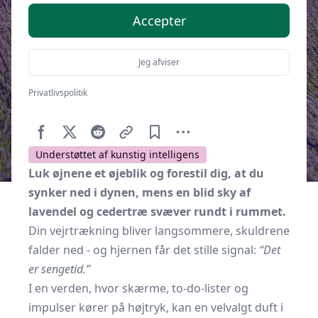
Accepter
Jeg afviser
Privatlivspolitik
Af
Soveværelse.dk
4. oktober 2025
Understøttet af kunstig intelligens
Luk øjnene et øjeblik og forestil dig, at du
synker ned i dynen, mens en blid sky af
lavendel og cedertræ svæver rundt i rummet.
Din vejrtrækning bliver langsommere, skuldrene
falder ned - og hjernen får det stille signal:
“Det
er sengetid.”
I en verden, hvor skærme, to-do-lister og
impulser kører på højtryk, kan en velvalgt duft i