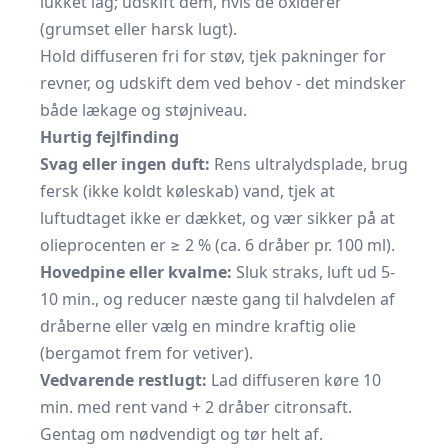
lukket låg; udskift dem, hvis de oxiderer
(grumset eller harsk lugt).
Hold diffuseren fri for støv, tjek pakninger for
revner, og udskift dem ved behov - det mindsker
både lækage og støjniveau.
Hurtig fejlfinding
Svag eller ingen duft:
Rens ultralydsplade, brug
fersk (ikke koldt køleskab) vand, tjek at
luftudtaget ikke er dækket, og vær sikker på at
olieprocenten er ≥ 2 % (ca. 6 dråber pr. 100 ml).
Hovedpine eller kvalme:
Sluk straks, luft ud 5-
10 min., og reducer næste gang til halvdelen af
dråberne eller vælg en mindre kraftig olie
(bergamot frem for vetiver).
Vedvarende restlugt:
Lad diffuseren køre 10
min. med rent vand + 2 dråber citronsaft.
Gentag om nødvendigt og tør helt af.