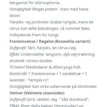
bergamot for blid euphoria.
Forsigtighed:
Meget potent - start med halve
doser.
Harpiks- og jordnoter skaber tyngde, mens let
citrus kan løfte blandingen, så rummet føles
indbydende frem for tungt.
Frankincense / Røgelse (Boswellia carterii)
Duftprofil:
Tørt, harpiks, let citrus-røg.
Effekt:
Understøtter langsom, dyb vejrtrækning;
anvendt i stress-studier.
Til hvem?
Meditatører & aften-yoga-folk.
Kombi-idé:
1 frankincense + 1 sandeltræ + 1
lavendel - ”tempel-ro”.
Forsigtighed:
Kan virke udtørrende på slimhinder.
Vetiver (Vetiveria zizanoides)
Duftprofil:
Jord, rødder, røg - ”våd skovbund”.
Effekt:
Øger delta-bølger (dyrestudier) og