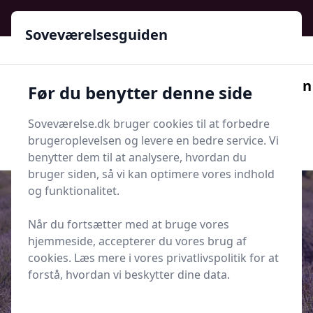
Soveværelsesguiden - Din guide til ro, stil og bedre søvn
Soveværelsesguiden
Soveværelsesguiden
Før du benytter denne side
Menu
Soveværelse.dk bruger cookies til at forbedre
Søg nu
Søg nu
brugeroplevelsen og levere en bedre service. Vi
benytter dem til at analysere, hvordan du
bruger siden, så vi kan optimere vores indhold
og funktionalitet.
Når du fortsætter med at bruge vores
Udgivet i
Tips og Produkter
hjemmeside, accepterer du vores brug af
cookies. Læs mere i vores privatlivspolitik for at
10 beroligende dufte til aroma-
forstå, hvordan vi beskytter dine data.
diffusere i soveværelset