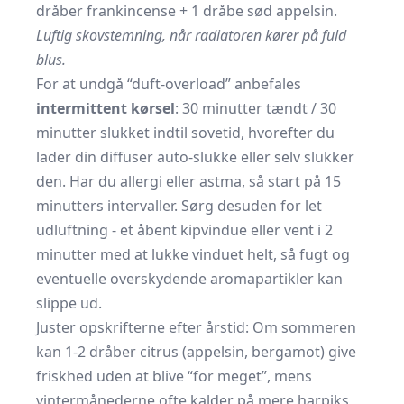
dråber frankincense + 1 dråbe sød appelsin.
Luftig skovstemning, når radiatoren kører på fuld
blus.
For at undgå “duft-overload” anbefales
intermittent kørsel
: 30 minutter tændt / 30
minutter slukket indtil sovetid, hvorefter du
lader din diffuser auto-slukke eller selv slukker
den. Har du allergi eller astma, så start på 15
minutters intervaller. Sørg desuden for let
udluftning - et åbent kipvindue eller vent i 2
minutter med at lukke vinduet helt, så fugt og
eventuelle overskydende aromapartikler kan
slippe ud.
Juster opskrifterne efter årstid: Om sommeren
kan 1-2 dråber citrus (appelsin, bergamot) give
friskhed uden at blive “for meget”, mens
vintermånederne ofte kalder på mere harpiks