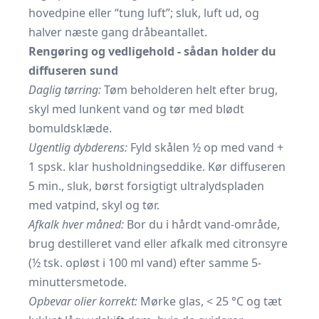
hovedpine eller “tung luft”; sluk, luft ud, og
halver næste gang dråbeantallet.
Rengøring og vedligehold - sådan holder du
diffuseren sund
Daglig tørring:
Tøm beholderen helt efter brug,
skyl med lunkent vand og tør med blødt
bomuldsklæde.
Ugentlig dybderens:
Fyld skålen ½ op med vand +
1 spsk. klar husholdningseddike. Kør diffuseren
5 min., sluk, børst forsigtigt ultralydspladen
med vatpind, skyl og tør.
Afkalk hver måned:
Bor du i hårdt vand-område,
brug destilleret vand eller afkalk med citronsyre
(½ tsk. opløst i 100 ml vand) efter samme 5-
minuttersmetode.
Opbevar olier korrekt:
Mørke glas, < 25 °C og tæt