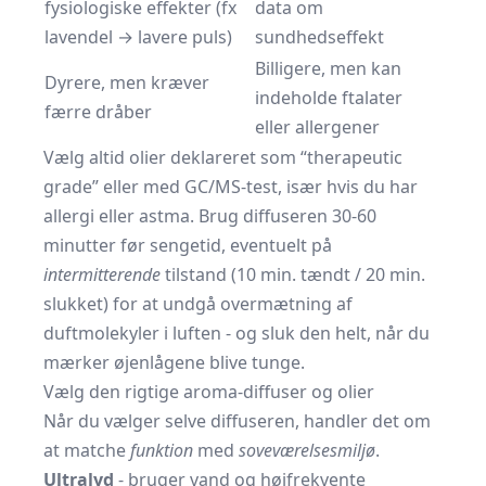
fysiologiske effekter (fx
data om
lavendel → lavere puls)
sundhedseffekt
Billigere, men kan
Dyrere, men kræver
indeholde ftalater
færre dråber
eller allergener
Vælg altid olier deklareret som “therapeutic
grade” eller med GC/MS-test, især hvis du har
allergi eller astma. Brug diffuseren 30-60
minutter før sengetid, eventuelt på
intermitterende
tilstand (10 min. tændt / 20 min.
slukket) for at undgå overmætning af
duftmolekyler i luften - og sluk den helt, når du
mærker øjenlågene blive tunge.
Vælg den rigtige aroma-diffuser og olier
Når du vælger selve diffuseren, handler det om
at matche
funktion
med
soveværelsesmiljø
.
Ultralyd
- bruger vand og højfrekvente