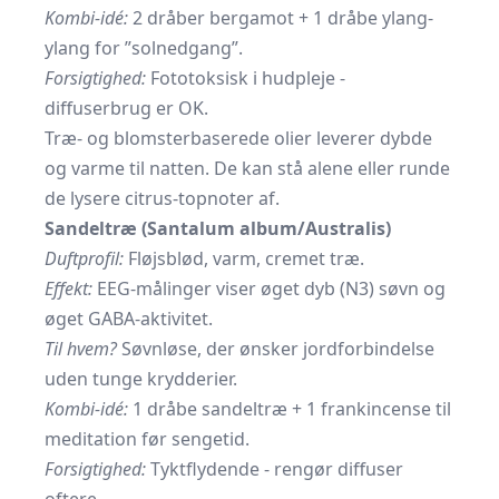
Kombi-idé:
2 dråber bergamot + 1 dråbe ylang-
ylang for ”solnedgang”.
Forsigtighed:
Fototoksisk i hudpleje -
diffuserbrug er OK.
Træ- og blomsterbaserede olier leverer dybde
og varme til natten. De kan stå alene eller runde
de lysere citrus-topnoter af.
Sandeltræ (Santalum album/Australis)
Duftprofil:
Fløjsblød, varm, cremet træ.
Effekt:
EEG-målinger viser øget dyb (N3) søvn og
øget GABA-aktivitet.
Til hvem?
Søvnløse, der ønsker jordforbindelse
uden tunge krydderier.
Kombi-idé:
1 dråbe sandeltræ + 1 frankincense til
meditation før sengetid.
Forsigtighed:
Tyktflydende - rengør diffuser