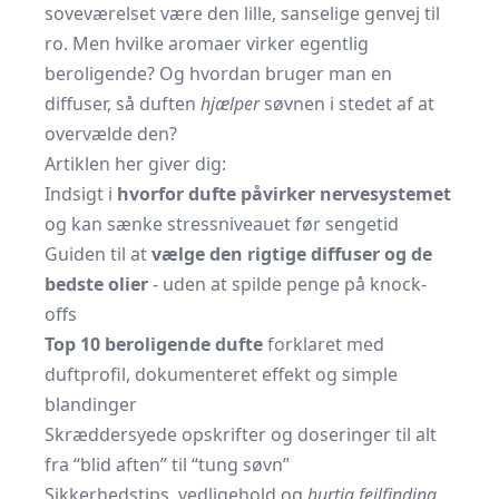
soveværelset være den lille, sanselige genvej til
ro. Men hvilke aromaer virker egentlig
beroligende? Og hvordan bruger man en
diffuser, så duften
hjælper
søvnen i stedet af at
overvælde den?
Artiklen her giver dig:
Indsigt i
hvorfor dufte påvirker nervesystemet
og kan sænke stressniveauet før sengetid
Guiden til at
vælge den rigtige diffuser og de
bedste olier
- uden at spilde penge på knock-
offs
Top 10 beroligende dufte
forklaret med
duftprofil, dokumenteret effekt og simple
blandinger
Skræddersyede opskrifter og doseringer til alt
fra “blid aften” til “tung søvn”
Sikkerhedstips, vedligehold og
hurtig fejlfinding
,