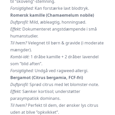
til ”skoveng”-stemning.
Forsigtighed:
Kan forstærke lavt blodtryk.
Romersk kamille (Chamaemelum nobile)
Duftprofil:
Mild, æbleagtig, honningsød.
Effekt:
Dokumenteret angstdæmpende i små
humanstudier.
Til hvem?
Velegnet til børn & gravide (i moderate
mængder).
Kombi-idé:
1 dråbe kamille + 2 dråber lavendel
som ”blid aften”.
Forsigtighed:
Undgå ved ragweed-allergi.
Bergamot (Citrus bergamia, FCF-fri)
Duftprofil:
Sprød citrus med let blomster-note.
Effekt:
Sænker kortisol; understøtter
parasympatisk dominans.
Til hvem?
Perfekt til dem, der ønsker lys citrus
uden at blive ”opkvikket”.