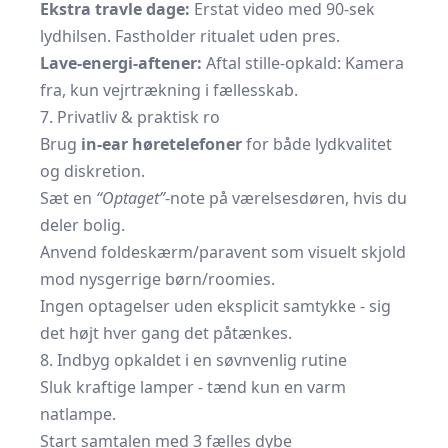
Ekstra travle dage:
Erstat video med 90-sek
lydhilsen. Fastholder ritualet uden pres.
Lave-energi-aftener:
Aftal stille-opkald: Kamera
fra, kun vejrtrækning i fællesskab.
7. Privatliv & praktisk ro
Brug
in-ear høretelefoner
for både lydkvalitet
og diskretion.
Sæt en
“Optaget”
-note på værelsesdøren, hvis du
deler bolig.
Anvend foldeskærm/paravent som visuelt skjold
mod nysgerrige børn/roomies.
Ingen optagelser uden eksplicit samtykke - sig
det højt hver gang det påtænkes.
8. Indbyg opkaldet i en søvnvenlig rutine
Sluk kraftige lamper - tænd kun en varm
natlampe.
Start samtalen med 3 fælles dybe