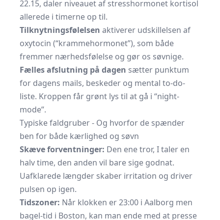
22.15, daler niveauet af stresshormonet kortisol
allerede i timerne op til.
Tilknytningsfølelsen
aktiverer udskillelsen af
oxytocin (“krammehormonet”), som både
fremmer nærhedsfølelse og gør os søvnige.
Fælles afslutning på dagen
sætter punktum
for dagens mails, beskeder og mental to-do-
liste. Kroppen får grønt lys til at gå i “night-
mode”.
Typiske faldgruber - Og hvorfor de spænder
ben for både kærlighed og søvn
Skæve forventninger:
Den ene tror, I taler en
halv time, den anden vil bare sige godnat.
Uafklarede længder skaber irritation og driver
pulsen op igen.
Tidszoner:
Når klokken er 23:00 i Aalborg men
bagel-tid i Boston, kan man ende med at presse