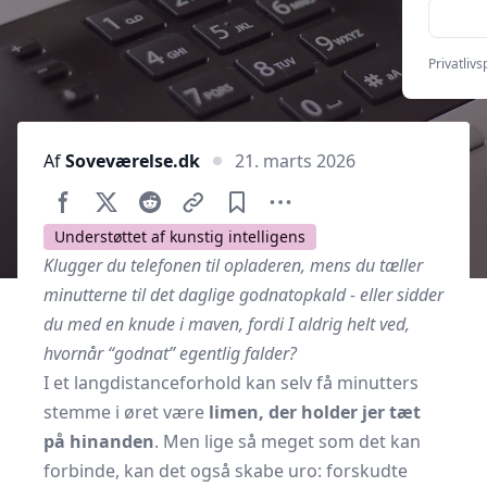
Privatlivsp
Af
Soveværelse.dk
21. marts 2026
Understøttet af kunstig intelligens
Klugger du telefonen til opladeren, mens du tæller
minutterne til det daglige godnatopkald - eller sidder
du med en knude i maven, fordi I aldrig helt ved,
hvornår “godnat” egentlig falder?
I et langdistanceforhold kan selv få minutters
stemme i øret være
limen, der holder jer tæt
på hinanden
. Men lige så meget som det kan
forbinde, kan det også skabe uro: forskudte