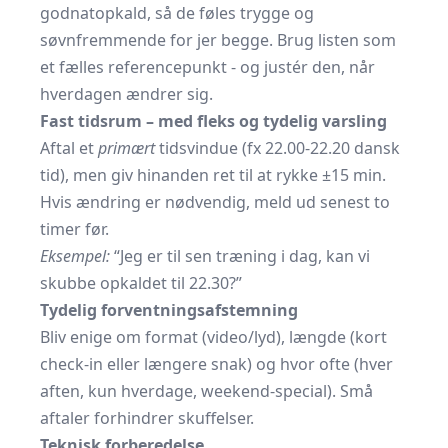
godnatopkald, så de føles trygge og
søvnfremmende for jer begge. Brug listen som
et fælles referencepunkt - og justér den, når
hverdagen ændrer sig.
Fast tidsrum – med fleks og tydelig varsling
Aftal et
primært
tidsvindue (fx 22.00-22.20 dansk
tid), men giv hinanden ret til at rykke ±15 min.
Hvis ændring er nødvendig, meld ud senest to
timer før.
Eksempel:
“Jeg er til sen træning i dag, kan vi
skubbe opkaldet til 22.30?”
Tydelig forventningsafstemning
Bliv enige om format (video/lyd), længde (kort
check-in eller længere snak) og hvor ofte (hver
aften, kun hverdage, weekend-special). Små
aftaler forhindrer skuffelser.
Teknisk forberedelse