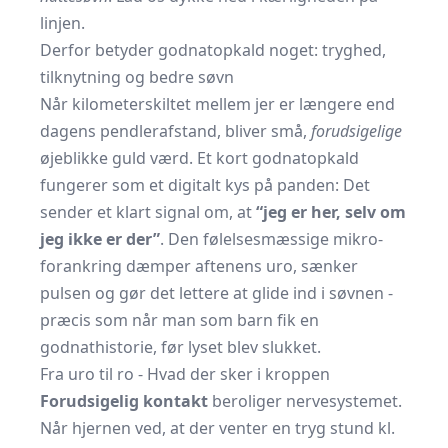
linjen.
Derfor betyder godnatopkald noget: tryghed,
tilknytning og bedre søvn
Når kilometerskiltet mellem jer er længere end
dagens pendlerafstand, bliver små,
forudsigelige
øjeblikke guld værd. Et kort godnatopkald
fungerer som et digitalt kys på panden: Det
sender et klart signal om, at
“jeg er her, selv om
jeg ikke er der”
. Den følelsesmæssige mikro-
forankring dæmper aftenens uro, sænker
pulsen og gør det lettere at glide ind i søvnen -
præcis som når man som barn fik en
godnathistorie, før lyset blev slukket.
Fra uro til ro - Hvad der sker i kroppen
Forudsigelig kontakt
beroliger nervesystemet.
Når hjernen ved, at der venter en tryg stund kl.