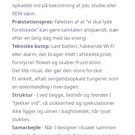
opkaldet ind på bekostning af job, studie eller
REM-søvn.
Præstationspres:
Følelsen af at “vi skal lyde
forelskede” kan gøre samtalen anspændt, især
efter en lang dag med lav energi.
Tekniske bump:
Lavt batteri, hakkende Wi-Fi
eller alarm, der brager midt i afskedskysset,
forstyrrer flowet og skaber frustration.
Det lille ritual, der gør den store forskel
Et enkelt, aftalt sengetidsopkald fungerer som
en
ankerhandling
i hverdagen:
Struktur
- I ved begge,
hvornår
og
hvordan
I
“tjekker ind”, så usikkerhed og spekulationer
ikke ligger og ulmer i baghovedet, når lyset
slukkes.
Samarbejde
- Når I designer ritualet sammen