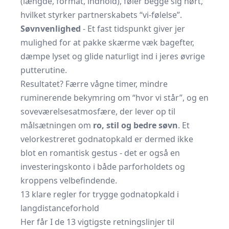
(længde, format, indhold), føler begge sig hørt,
hvilket styrker partnerskabets “vi-følelse”.
Søvnvenlighed
- Et fast tidspunkt giver jer
mulighed for at pakke skærme væk bagefter,
dæmpe lyset og glide naturligt ind i jeres øvrige
putterutine.
Resultatet? Færre vågne timer, mindre
ruminerende bekymring om “hvor vi står”, og en
soveværelsesatmosfære, der lever op til
målsætningen om
ro, stil og bedre søvn
. Et
velorkestreret godnatopkald er dermed ikke
blot en romantisk gestus - det er også en
investeringskonto i både parforholdets og
kroppens velbefindende.
13 klare regler for trygge godnatopkald i
langdistanceforhold
Her får I de 13 vigtigste retningslinjer til