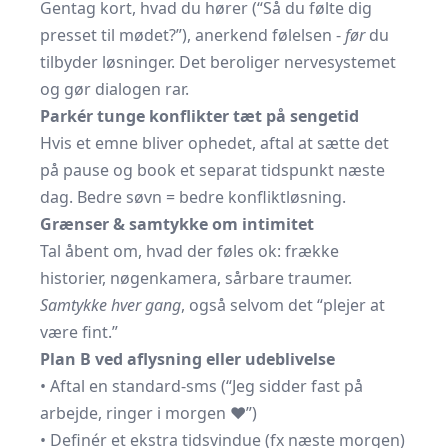
Gentag kort, hvad du hører (“Så du følte dig
presset til mødet?”), anerkend følelsen -
før
du
tilbyder løsninger. Det beroliger nervesystemet
og gør dialogen rar.
Parkér tunge konflikter tæt på sengetid
Hvis et emne bliver ophedet, aftal at sætte det
på pause og book et separat tidspunkt næste
dag. Bedre søvn = bedre konfliktløsning.
Grænser & samtykke om intimitet
Tal åbent om, hvad der føles ok: frække
historier, nøgenkamera, sårbare traumer.
Samtykke hver gang
, også selvom det “plejer at
være fint.”
Plan B ved aflysning eller udeblivelse
• Aftal en standard-sms (“Jeg sidder fast på
arbejde, ringer i morgen ❤”)
• Definér et ekstra tidsvindue (fx næste morgen)