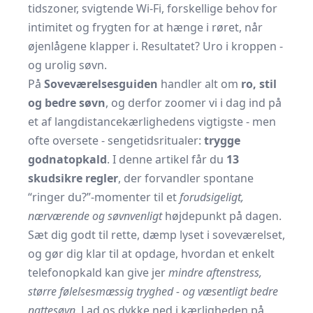
tidszoner, svigtende Wi-Fi, forskellige behov for
intimitet og frygten for at hænge i røret, når
øjenlågene klapper i. Resultatet? Uro i kroppen -
og urolig søvn.
På
Soveværelsesguiden
handler alt om
ro, stil
og bedre søvn
, og derfor zoomer vi i dag ind på
et af langdistancekærlighedens vigtigste - men
ofte oversete - sengetidsritualer:
trygge
godnatopkald
. I denne artikel får du
13
skudsikre regler
, der forvandler spontane
“ringer du?”-momenter til et
forudsigeligt,
nærværende og søvnvenligt
højdepunkt på dagen.
Sæt dig godt til rette, dæmp lyset i soveværelset,
og gør dig klar til at opdage, hvordan et enkelt
telefonopkald kan give jer
mindre aftenstress,
større følelsesmæssig tryghed - og væsentligt bedre
nattesøvn
. Lad os dykke ned i kærligheden på