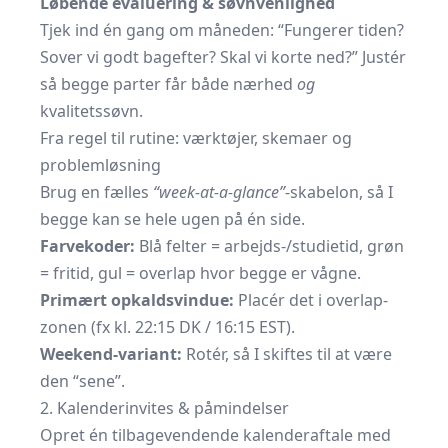
Løbende evaluering & søvnvenlighed
Tjek ind én gang om måneden: “Fungerer tiden?
Sover vi godt bagefter? Skal vi korte ned?” Justér
så begge parter får både nærhed
og
kvalitetssøvn.
Fra regel til rutine: værktøjer, skemaer og
problemløsning
Brug en fælles
“week-at-a-glance”
-skabelon, så I
begge kan se hele ugen på én side.
Farvekoder:
Blå felter = arbejds-/studietid, grøn
= fritid, gul = overlap hvor begge er vågne.
Primært opkaldsvindue:
Placér det i overlap-
zonen (fx kl. 22:15 DK / 16:15 EST).
Weekend-variant:
Rotér, så I skiftes til at være
den “sene”.
2. Kalenderinvites & påmindelser
Opret én tilbagevendende kalenderaftale med