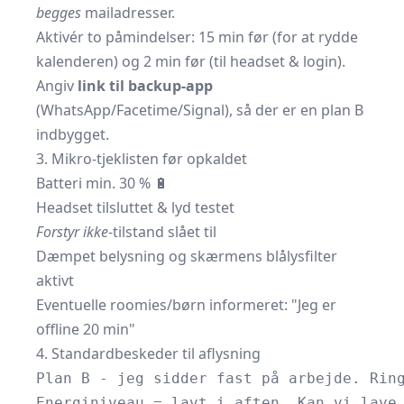
begges
mailadresser.
Aktivér to påmindelser: 15 min før (for at rydde
kalenderen) og 2 min før (til headset & login).
Angiv
link til backup-app
(WhatsApp/Facetime/Signal), så der er en plan B
indbygget.
3. Mikro-tjeklisten før opkaldet
Batteri min. 30 %
🔋
Headset tilsluttet & lyd testet
Forstyr ikke
-tilstand slået til
Dæmpet belysning og skærmens blålysfilter
aktivt
Eventuelle roomies/børn informeret:
Jeg er
offline 20 min
4. Standardbeskeder til aflysning
Plan B - jeg sidder fast på arbejde. Rin
Energiniveau = lavt i aften. Kan vi lave