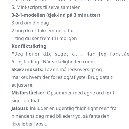
5. Mini-scripts til selve samtalen
3-2-1-modellen (tjek-ind på 3 minutter)
3 ord om din dag
2 ting du er taknemmelig for
1 ting du ser frem til i morgen
Konfliktsikring
“Jeg hører dig sige, at … Har jeg forstå
6. Fejlfinding - Når virkeligheden roder
Skæv indsats:
Lav en måneds­oversigt og
marker, hvem der foreslog/aflyste. Brug data til
at justere.
Misforståelser:
Opsummer med egne ord før I
siger godnat.
Jalousi:
Inkludér en ugentlig “high-light reel” fra
hinandens dag med billeder/lyd, så fantasien
ikke løber løbsk.