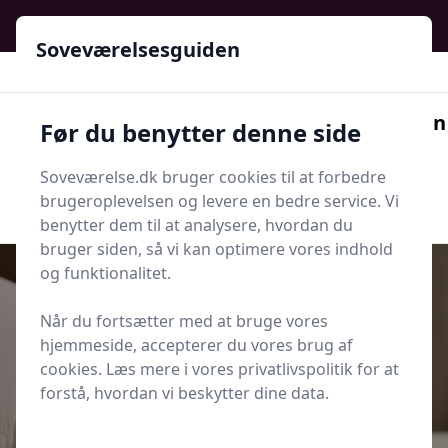
Soveværelsesguiden - Din guide til ro, stil og bedre søvn
Soveværelsesguiden
Soveværelsesguiden
Før du benytter denne side
Menu
Soveværelse.dk bruger cookies til at forbedre
Søg nu
Søg nu
brugeroplevelsen og levere en bedre service. Vi
benytter dem til at analysere, hvordan du
bruger siden, så vi kan optimere vores indhold
og funktionalitet.
Når du fortsætter med at bruge vores
Udgivet i
Senge og Madrasser
hjemmeside, accepterer du vores brug af
cookies. Læs mere i vores privatlivspolitik for at
180x210-madras: sådan finder du
forstå, hvordan vi beskytter dine data.
den rette til høje personer