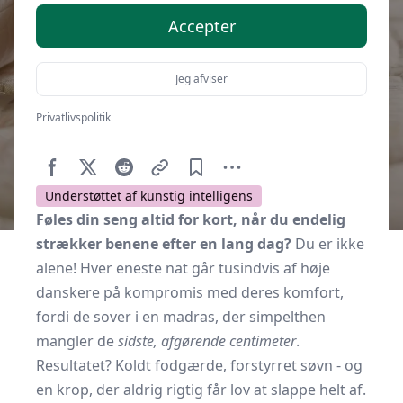
Accepter
Jeg afviser
Privatlivspolitik
Af
Soveværelse.dk
15. december 2025
Understøttet af kunstig intelligens
Føles din seng altid for kort, når du endelig
strækker benene efter en lang dag?
Du er ikke
alene! Hver eneste nat går tusindvis af høje
danskere på kompromis med deres komfort,
fordi de sover i en madras, der simpelthen
mangler de
sidste, afgørende centimeter
.
Resultatet? Koldt fodgærde, forstyrret søvn - og
en krop, der aldrig rigtig får lov at slappe helt af.