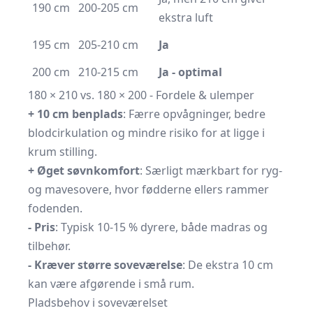
190 cm
200-205 cm
ekstra luft
195 cm
205-210 cm
Ja
200 cm
210-215 cm
Ja - optimal
180 × 210 vs. 180 × 200 - Fordele & ulemper
+ 10 cm benplads
: Færre opvågninger, bedre
blodcirkulation og mindre risiko for at ligge i
krum stilling.
+ Øget søvnkomfort
: Særligt mærkbart for ryg-
og mavesovere, hvor fødderne ellers rammer
fodenden.
- Pris
: Typisk 10-15 % dyrere, både madras og
tilbehør.
- Kræver større soveværelse
: De ekstra 10 cm
kan være afgørende i små rum.
Pladsbehov i soveværelset