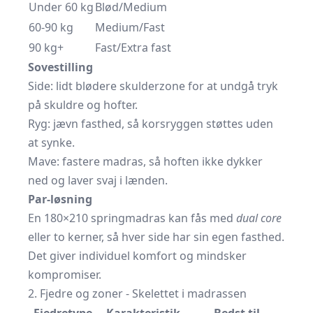
Under 60 kg
Blød/Medium
60-90 kg
Medium/Fast
90 kg+
Fast/Extra fast
Sovestilling
Side: lidt blødere skulderzone for at undgå tryk
på skuldre og hofter.
Ryg: jævn fasthed, så korsryggen støttes uden
at synke.
Mave: fastere madras, så hoften ikke dykker
ned og laver svaj i lænden.
Par-løsning
En 180×210 springmadras kan fås med
dual core
eller to kerner, så hver side har sin egen fasthed.
Det giver individuel komfort og mindsker
kompromiser.
2. Fjedre og zoner - Skelettet i madrassen