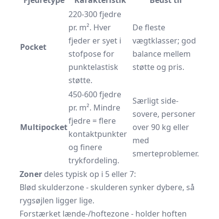
Fjedretype
Karakteristik
Bedst til
220-300 fjedre
pr. m². Hver
De fleste
fjeder er syet i
vægtklasser; god
Pocket
stofpose for
balance mellem
punktelastisk
støtte og pris.
støtte.
450-600 fjedre
Særligt side-
pr. m². Mindre
sovere, personer
fjedre = flere
Multipocket
over 90 kg eller
kontaktpunkter
med
og finere
smerteproblemer.
trykfordeling.
Zoner
deles typisk op i 5 eller 7:
Blød skulderzone - skulderen synker dybere, så
rygsøjlen ligger lige.
Forstærket lænde-/hoftezone - holder hoften