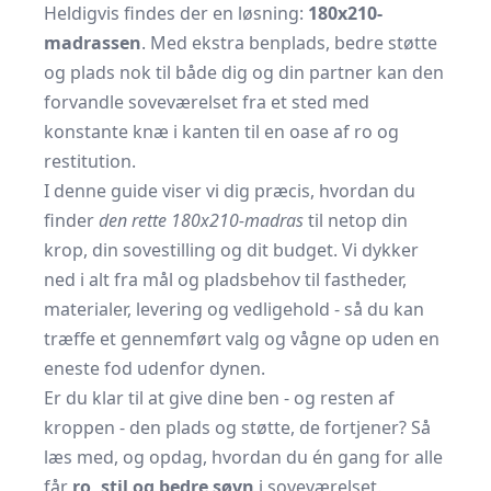
Heldigvis findes der en løsning:
180x210-
madrassen
. Med ekstra benplads, bedre støtte
og plads nok til både dig og din partner kan den
forvandle soveværelset fra et sted med
konstante knæ i kanten til en oase af ro og
restitution.
I denne guide viser vi dig præcis, hvordan du
finder
den rette 180x210-madras
til netop din
krop, din sovestilling og dit budget. Vi dykker
ned i alt fra mål og pladsbehov til fastheder,
materialer, levering og vedligehold - så du kan
træffe et gennemført valg og vågne op uden en
eneste fod udenfor dynen.
Er du klar til at give dine ben - og resten af
kroppen - den plads og støtte, de fortjener? Så
læs med, og opdag, hvordan du én gang for alle
får
ro, stil og bedre søvn
i soveværelset.