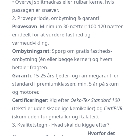
• Overvej splitmadras eller rulbar kerne, hvis
passagen er snæver.
2. Prøveperiode, ombytning & garanti
Prøvesøvn
: Minimum 30 nætter; 100-120 nætter
er ideelt for at vurdere fasthed og
varmeudvikling.
Ombytningsret
: Spørg om gratis fastheds­
ombytning (én eller begge kerner) og hvem
betaler fragten.
Garanti
: 15-25 års fjeder- og rammegaranti er
standard i premium­klassen; min. 5 år på skum
og motorer.
Certificeringer
: Kig efter
Oeko-Tex Standard 100
(tekstiler uden skadelige kemikalier) og
CertiPUR
(skum uden tungmetaller og ftalater).
3. Kvalitetstegn - Hvad skal du kigge efter?
Hvorfor det