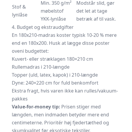
Min. 350 g/m²
Modstår slid, gør
Stof &
møbelstof
det let at tage
lynlåse
YKK-lynlåse
betræk af til vask.
4. Budget og ekstraudgifter
En 180x210-madras koster typisk 10-20 % mere
end en 180x200. Husk at lægge disse poster
oveni budgettet:
Kuvert- eller stræklagen 180×210 cm
Rullemadras i 210-længde
Topper (uld, latex, kapok) i 210-længde
Dyne: 240×220 cm for fuld ben­komfort
Ekstra fragt, hvis varen ikke kan rulles/vakuum­
pakkes
Value-for-money tip:
Prisen stiger med
længden, men indmaden betyder mere end
centimeterne. Prioritér høj fjeder­tæthed og
skum­kvalitet før eksotiske tekstiler.