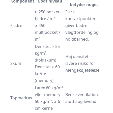
Komponent
Godt niveau
betyder noget
≥ 250 pocket-
Flere
fjedre / m²
kontaktpunkter
Fjedre
≥ 450
giver bedre
multipocket /
vægtfordeling og
m²
holdbarhed.
Densitet > 55
kg/m³
Høj densitet =
(koldskum)
Skum
lavere risiko for
Densitet > 60
hængekøjefølelse.
kg/m³
(memory)
Latex 60 kg/m³
eller memory
Bedre ventilation,
Topmadras
50 kg/m³, ≥ 6
støtte og levetid.
cm kerne