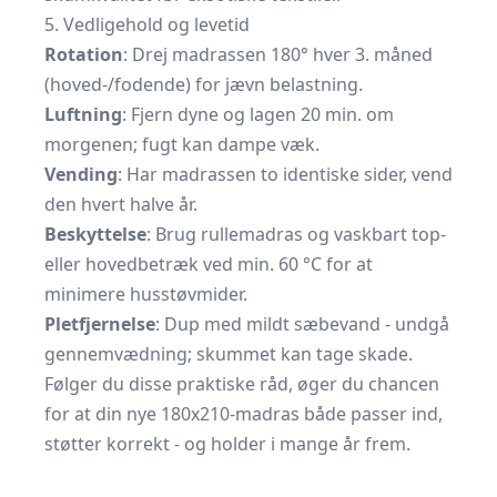
5. Vedligehold og levetid
Rotation
: Drej madrassen 180° hver 3. måned
(hoved-/fodende) for jævn belastning.
Luftning
: Fjern dyne og lagen 20 min. om
morgenen; fugt kan dampe væk.
Vending
: Har madrassen to identiske sider, vend
den hvert halve år.
Beskyttelse
: Brug rullemadras og vaskbart top-
eller hovedbetræk ved min. 60 °C for at
minimere husstøvmider.
Pletfjernelse
: Dup med mildt sæbevand - undgå
gennem­vædning; skummet kan tage skade.
Følger du disse praktiske råd, øger du chancen
for at din nye 180x210-madras både passer ind,
støtter korrekt - og holder i mange år frem.