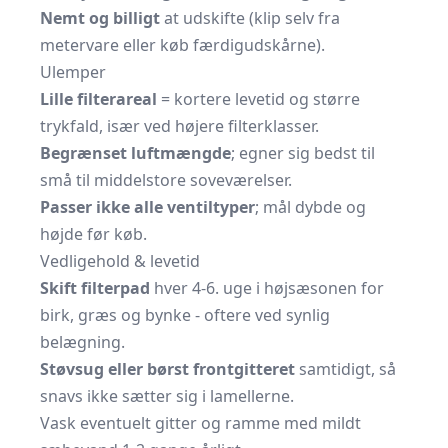
Nemt og billigt
at udskifte (klip selv fra
metervare eller køb færdigudskårne).
Ulemper
Lille filterareal
= kortere levetid og større
trykfald, især ved højere filterklasser.
Begrænset luftmængde
; egner sig bedst til
små til middelstore soveværelser.
Passer ikke alle ventiltyper
; mål dybde og
højde før køb.
Vedligehold & levetid
Skift filterpad
hver 4-6. uge i højsæsonen for
birk, græs og bynke - oftere ved synlig
belægning.
Støvsug eller børst frontgitteret
samtidigt, så
snavs ikke sætter sig i lamellerne.
Vask eventuelt gitter og ramme med mildt