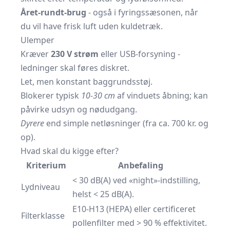
Året-rundt-brug
- også i fyringssæsonen, når
du vil have frisk luft uden kulde­træk.
Ulemper
Kræver
230 V strøm
eller USB-forsyning -
ledninger skal føres diskret.
Let, men konstant baggrundsstøj.
Blokerer typisk
10-30 cm
af vinduets åbning; kan
påvirke udsyn og nødudgang.
Dyrere
end simple netløsninger (fra ca. 700 kr. og
op).
Hvad skal du kigge efter?
Kriterium
Anbefaling
< 30 dB(A) ved «night»-indstilling,
Lydniveau
helst < 25 dB(A).
E10-H13 (HEPA) eller certificeret
Filterklasse
pollenfilter med > 90 % effektivitet.