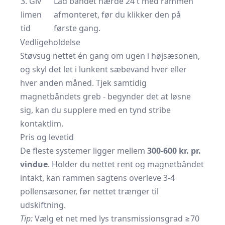
3. Giv
Lad båndet hærde 24 t med rammen
limen
afmonteret, før du klikker den på
tid
første gang.
Vedligeholdelse
Støvsug nettet én gang om ugen i højsæsonen,
og skyl det let i lunkent sæbevand hver eller
hver anden måned. Tjek samtidig
magnetbåndets greb - begynder det at løsne
sig, kan du supplere med en tynd stribe
kontaktlim.
Pris og levetid
De fleste systemer ligger mellem
300-600 kr. pr.
vindue
. Holder du nettet rent og magnetbåndet
intakt, kan rammen sagtens overleve 3-4
pollensæsoner, før nettet trænger til
udskiftning.
Tip:
Vælg et net med lys transmissionsgrad ≥70