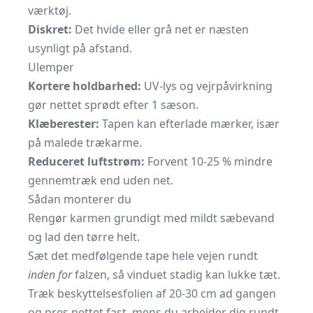
værktøj.
Diskret:
Det hvide eller grå net er næsten
usynligt på afstand.
Ulemper
Kortere holdbarhed:
UV-lys og vejrpåvirkning
gør nettet sprødt efter 1 sæson.
Klæberester:
Tapen kan efterlade mærker, især
på malede trækarme.
Reduceret luftstrøm:
Forvent 10-25 % mindre
gennemtræk end uden net.
Sådan monterer du
Rengør karmen grundigt med mildt sæbevand
og lad den tørre helt.
Sæt det medfølgende tape hele vejen rundt
inden for
falzen, så vinduet stadig kan lukke tæt.
Træk beskyttelsesfolien af 20-30 cm ad gangen
og pres nettet fast, mens du arbejder dig rundt.