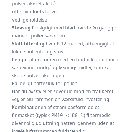
pulverlakeret alu fås
ofte i vinduets farve.
Vedligeholdelse
Støvsug
forsigtigt med blød børste én gang pr.
måned i pollensæsonen.
Skift filterdug
hver 6-12 måned, afhængigt af
lokale pollental og støv.
Rengør alu-rammen med en fugtig klud og mildt
sæbevand; undgå opløsningsmidler, som kan
skade pulverlakeringen.
Pålideligt nattesluk for pollen
Har du
allergi
eller sover ud mod en trafikeret
vej, er alu-rammen en værdifuld investering.
Kombinationen af stram pasform og et
finmasket (typisk
) filtermedie
PM10 < 80 %
giver rolig udluftning natten igennem uden at
kvæle luftstrømmen fuldstændig.