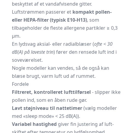
beskyttet af et vandafvisende gitter.
Luftstrømmen passerer et
kompakt pollen-
eller HEPA-filter (typisk E10-H13)
, som
tilbageholder de fleste allergene partikler ≥ 0,3
µm.
En lydsvag aksial- eller radialblæser (
ofte < 30
dB(A) på laveste trin
) fører den rensede luft ind i
soveværelset.
Nogle modeller kan vendes, så de også kan
blæse brugt, varm luft ud af rummet.
Fordele
Filtreret, kontrolleret lufttilførsel
- slipper ikke
pollen ind, som en åben rude gør.
Lavt støjniveau til nattetimer
(vælg modeller
med «sleep mode» < 25 dB(A)).
Variabel hastighed
giver fin justering af luft­
skiftet efter temperatur og lydfølsomhed.