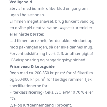
Vedligehold
Støv af med
tør
mikrofiberklud én gang om
ugen i højsæsonen.
Er filmen meget snavset, brug lunkent vand og
en dråbe pH-neutral sæbe -
ingen
skuremidler
eller hårde børster.
Lad filmen tørre helt, før du lukker vinduet op
mod pakningen igen, så der ikke dannes mug.
Forvent udskiftning hvert 2.-3. år afhængigt af
UV-eksponering og rengøringshyppighed.
Prisniveau & købsguide
Regn med ca. 200-350 kr. pr. m² for rå filterfilm
og 500-900 kr. pr. m² for færdige rammer. Tjek
specifikationerne for:
Filterklassificering (f.eks. ISO ePM10 70 % eller
F7).
Lys- og luftgennemgang i procent.