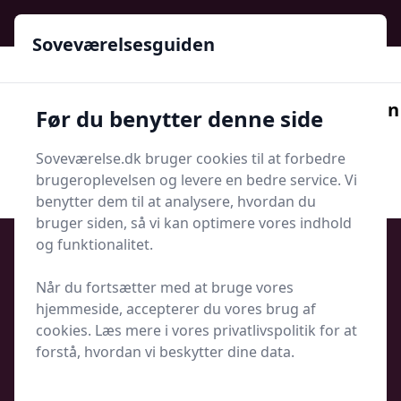
Soveværelsesguiden - Din guide til ro, stil og bedre søvn
Soveværelsesguiden
Soveværelsesguiden
Før du benytter denne side
Menu
Soveværelse.dk bruger cookies til at forbedre
Søg nu
Søg nu
brugeroplevelsen og levere en bedre service. Vi
benytter dem til at analysere, hvordan du
bruger siden, så vi kan optimere vores indhold
og funktionalitet.
Når du fortsætter med at bruge vores
Udgivet i
Tips og Produkter
hjemmeside, accepterer du vores brug af
cookies. Læs mere i vores privatlivspolitik for at
8 pollenfiltre til
forstå, hvordan vi beskytter dine data.
soveværelsesvinduer