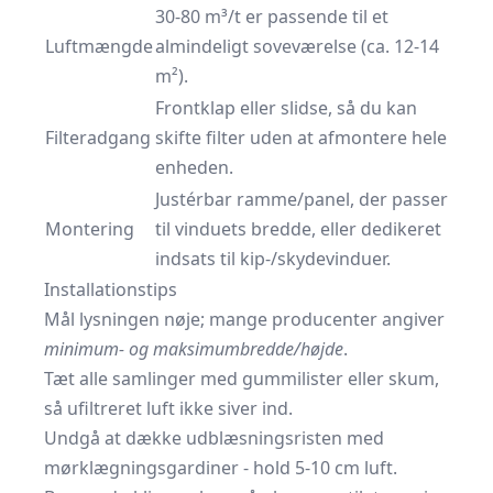
30-80 m³/t er passende til et
Luftmængde
almindeligt soveværelse (ca. 12-14
m²).
Frontklap eller slidse, så du kan
Filteradgang
skifte filter uden at afmontere hele
enheden.
Justérbar ramme/panel, der passer
Montering
til vinduets bredde, eller dedikeret
indsats til kip-/skydevinduer.
Installationstips
Mål lysningen nøje; mange producenter angiver
minimum- og maksimum­bredde/højde
.
Tæt alle samlinger med gummilister eller skum,
så ufiltreret luft ikke siver ind.
Undgå at dække udblæsningsristen med
mørklægningsgardiner - hold 5-10 cm luft.