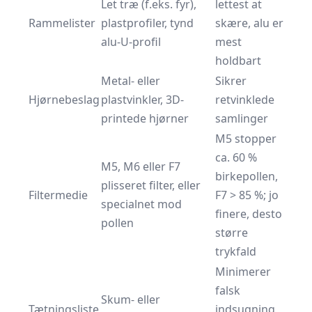
Let træ (f.eks. fyr),
lettest at
Rammelister
plastprofiler, tynd
skære, alu er
alu-U-profil
mest
holdbart
Metal- eller
Sikrer
Hjørnebeslag
plastvinkler, 3D-
retvinklede
printede hjørner
samlinger
M5 stopper
ca. 60 %
M5, M6 eller F7
birkepollen,
plisseret filter, eller
Filtermedie
F7 > 85 %; jo
specialnet mod
finere, desto
pollen
større
trykfald
Minimerer
falsk
Skum- eller
Tætningsliste
indsugning