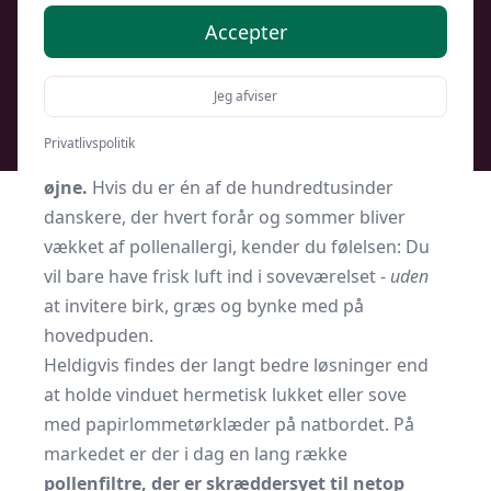
Accepter
Af
Soveværelse.dk
10. januar 2026
Jeg afviser
Understøttet af kunstig intelligens
Privatlivspolitik
Nysende nætter, løbende næse og kløende
øjne.
Hvis du er én af de hundredtusinder
danskere, der hvert forår og sommer bliver
vækket af pollenallergi, kender du følelsen: Du
vil bare have frisk luft ind i soveværelset -
uden
at invitere birk, græs og bynke med på
hovedpuden.
Heldigvis findes der langt bedre løsninger end
at holde vinduet hermetisk lukket eller sove
med papirlommetørklæder på natbordet. På
markedet er der i dag en lang række
pollenfiltre, der er skræddersyet til netop