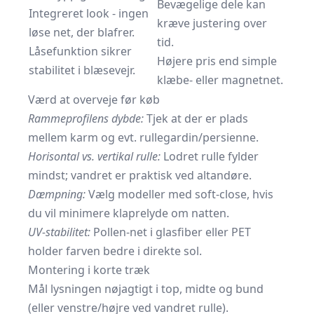
Bevægelige dele kan
Integreret look - ingen
kræve justering over
løse net, der blafrer.
tid.
Låsefunktion sikrer
Højere pris end simple
stabilitet i blæsevejr.
klæbe- eller magnetnet.
Værd at overveje før køb
Rammeprofilens dybde:
Tjek at der er plads
mellem karm og evt. rullegardin/persienne.
Horisontal vs. vertikal rulle:
Lodret rulle fylder
mindst; vandret er praktisk ved altandøre.
Dæmpning:
Vælg modeller med soft-close, hvis
du vil minimere klaprelyde om natten.
UV-stabilitet:
Pollen-net i glasfiber eller PET
holder farven bedre i direkte sol.
Montering i korte træk
Mål lysningen nøjagtigt i top, midte og bund
(eller venstre/højre ved vandret rulle).