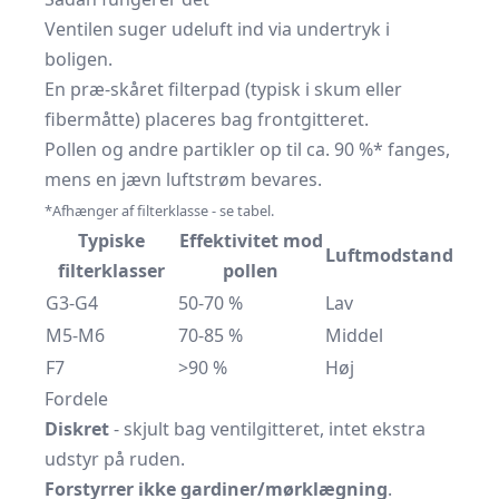
Ventilen suger udeluft ind via undertryk i
boligen.
En præ-skåret filterpad (typisk i skum eller
fibermåtte) placeres bag frontgitteret.
Pollen og andre partikler op til ca. 90 %* fanges,
mens en jævn luftstrøm bevares.
*Afhænger af filterklasse - se tabel.
Typiske
Effektivitet mod
Luftmodstand
filterklasser
pollen
G3-G4
50-70 %
Lav
M5-M6
70-85 %
Middel
F7
>90 %
Høj
Fordele
Diskret
- skjult bag ventilgitteret, intet ekstra
udstyr på ruden.
Forstyrrer ikke gardiner/mørklægning
.