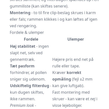
gummiliste (kan skiftes senere).
Montering
- to til fire clip-beslag skrues i karm
eller fals; rammen klikkes i og kan løftes af igen
ved rengøring.
Fordele & ulemper
Fordele
Ulemper
Høj stabilitet
- ingen
slapt net, selv ved
gennemtræk.
Højere pris end net på
Tæt pasform
rulle eller tape.
forhindrer, at pollen
Kræver
korrekt
sniger sig udenom.
opmåling
(fejl ±2 mm
Udskiftelig filterdug
-
kan give luftgab).
kun dugen skiftes,
Fast montering med
ikke rammen.
skruer - kan være et
nej
i
Premium look
-
visse lejeboliger.