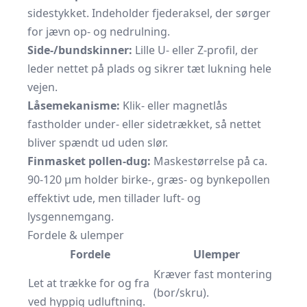
sidestykket. Indeholder fjederaksel, der sørger
for jævn op- og nedrulning.
Side-/bundskinner:
Lille U- eller Z-profil, der
leder nettet på plads og sikrer tæt lukning hele
vejen.
Låsemekanisme:
Klik- eller magnetlås
fastholder under- eller sidetrækket, så nettet
bliver spændt ud uden slør.
Finmasket pollen-dug:
Maskestørrelse på ca.
90-120 µm holder birke-, græs- og bynkepollen
effektivt ude, men tillader luft- og
lysgennemgang.
Fordele & ulemper
Fordele
Ulemper
Kræver fast montering
Let at trække for og fra
(bor/skru).
ved hyppig udluftning.