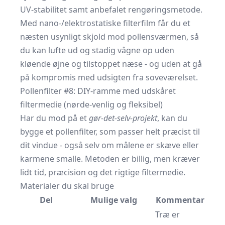
UV-stabilitet samt anbefalet rengøringsmetode.
Med nano-/elektrostatiske filterfilm får du et
næsten usynligt skjold mod pollensværmen, så
du kan lufte ud og stadig vågne op uden
kløende øjne og tilstoppet næse - og uden at gå
på kompromis med udsigten fra soveværelset.
Pollenfilter #8: DIY-ramme med udskåret
filtermedie (nørde-venlig og fleksibel)
Har du mod på et
gør-det-selv-projekt
, kan du
bygge et pollenfilter, som passer helt præcist til
dit vindue - også selv om målene er skæve eller
karmene smalle. Metoden er billig, men kræver
lidt tid, præcision og det rigtige filtermedie.
Materialer du skal bruge
Del
Mulige valg
Kommentar
Træ er