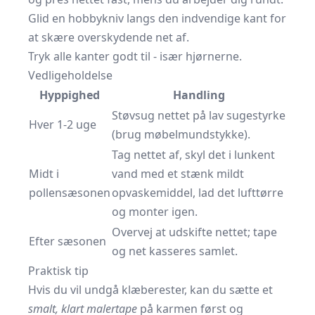
Glid en hobbykniv langs den indvendige kant for
at skære overskydende net af.
Tryk alle kanter godt til - især hjørnerne.
Vedligeholdelse
Hyppighed
Handling
Støvsug nettet på lav sugestyrke
Hver 1-2 uge
(brug møbelmundstykke).
Tag nettet af, skyl det i lunkent
Midt i
vand med et stænk mildt
pollensæsonen
opvaskemiddel, lad det lufttørre
og monter igen.
Overvej at udskifte nettet; tape
Efter sæsonen
og net kasseres samlet.
Praktisk tip
Hvis du vil undgå klæberester, kan du sætte et
smalt, klart malertape
på karmen først og