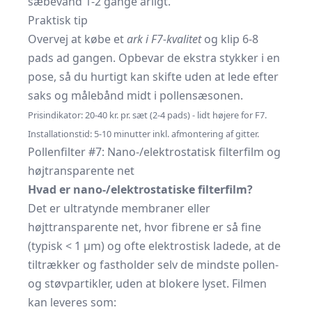
sæbevand 1-2 gange årligt.
Praktisk tip
Overvej at købe et
ark i F7-kvalitet
og klip 6-8
pads ad gangen. Opbevar de ekstra stykker i en
pose, så du hurtigt kan skifte uden at lede efter
saks og målebånd midt i pollensæsonen.
Prisindikator: 20-40 kr. pr. sæt (2-4 pads) - lidt højere for F7.
Installationstid: 5-10 minutter inkl. afmontering af gitter.
Pollenfilter #7: Nano-/elektrostatisk filterfilm og
højtransparente net
Hvad er nano-/elektrostatiske filterfilm?
Det er ultratynde membraner eller
højttransparente net, hvor fibrene er så fine
(typisk < 1 μm) og ofte elektrostisk ladede, at de
tiltrækker og fastholder selv de mindste pollen-
og støvpartikler, uden at blokere lyset. Filmen
kan leveres som: