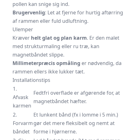
pollen kan snige sig ind.
Brugervenlig
: Let at fjerne for hurtig aftørring
af rammen eller fuld udluftning.
Ulemper
Kræver
helt glat og plan karm
. Er den malet
med struktur­maling eller ru træ, kan
magnetbåndet slippe.
Millimeterpræcis opmåling
er nødvendig, da
rammen ellers ikke lukker tæt.
Installationstips
1.
Fedtfri overflade er afgørende for, at
Afvask
magnetbåndet hæfter.
karmen
2.
Et lunkent bånd (fx i lomme i 5 min.)
Forvarm
gør det mere fleksibelt og nemt at
båndet
forme i hjørnerne.