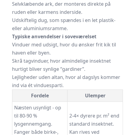
Selvklæbende ark, der monteres direkte på
ruden eller karmens inderside.
Udskiftelig dug, som spændes i en let plastik-
eller aluminiumsramme.
Typiske anvendelser i soveværelset
Vinduer med udsigt, hvor du ønsker frit kik til
haven eller byen.
Skrå tagvinduer, hvor almindelige insektnet
hurtigt bliver synlige “gardiner”.
Lejligheder uden altan, hvor al dagslys kommer
ind via ét vinduesparti.
Fordele
Ulemper
Næsten usynligt - op
til 80-90 %
2-4× dyrere pr. m² end
lysgennemgang.
standard insektnet.
Fanger både birke-,
Kan rives ved