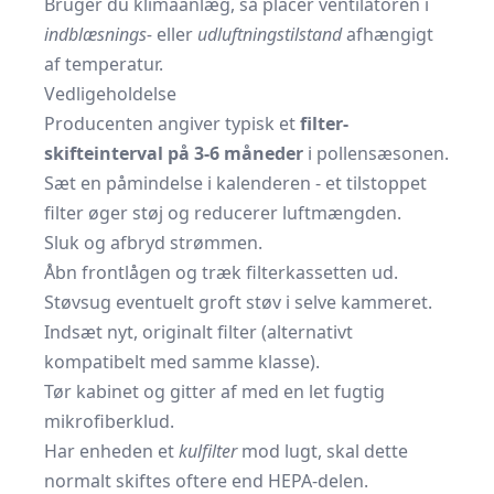
Bruger du klimaanlæg, så placer ventilatoren i
indblæsnings-
eller
udluftnings­tilstand
afhængigt
af temperatur.
Vedligeholdelse
Producenten angiver typisk et
filter­
skifteinterval på 3-6 måneder
i pol­len­sæsonen.
Sæt en påmindelse i kalenderen - et tilstoppet
filter øger støj og reducerer luftmængden.
Sluk og afbryd strømmen.
Åbn frontlågen og træk filterkassetten ud.
Støvsug eventuelt groft støv i selve kammeret.
Indsæt nyt, originalt filter (alternativt
kompatibelt med samme klasse).
Tør kabinet og gitter af med en let fugtig
mikrofiberklud.
Har enheden et
kulfilter
mod lugt, skal dette
normalt skiftes oftere end HEPA-delen.