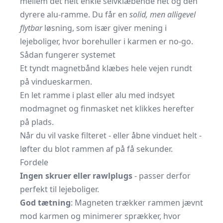
mellem det helt enkle selvklæbende net og den
dyrere alu-ramme. Du får en
solid, men alligevel
flytbar
løsning, som især giver mening i
lejeboliger, hvor borehuller i karmen er no-go.
Sådan fungerer systemet
Et tyndt magnetbånd klæbes hele vejen rundt
på vindueskarmen.
En let ramme i plast eller alu med indsyet
modmagnet og finmasket net klikkes herefter
på plads.
Når du vil vaske filteret - eller åbne vinduet helt -
løfter du blot rammen af på få sekunder.
Fordele
Ingen skruer eller rawlplugs
- passer derfor
perfekt til lejeboliger.
God tætning
: Magneten trækker rammen jævnt
mod karmen og minimerer sprækker, hvor