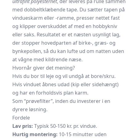
ultrafint polyesternet
, der leveres på rulle sammen
med dobbeltklæbende tape. Du sætter tapen på
vindueskarm eller -ramme, presser nettet fast
og klipper overskuddet af med en hobbykniv
eller saks. Resultatet er et næsten usynligt lag,
der stopper hovedparten af birke-, græs- og
bynkepollen, så du kan lufte ud om natten uden
at vågne med kildrende næse.
Hvornår giver det mening?
Hvis du bor til leje og vil undgå at bore/skru.
Hvis vinduet åbnes udad (kip eller sidehængt)
og har en forholdsvis plan karm.
Som “prøvefilter”, inden du investerer i en
dyrere løsning.
Fordele
Lav pris:
Typisk 50-150 kr. pr. vindue.
Hurtig montering:
10-15 minutter uden