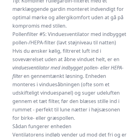
Tip:
Kombinér rullegardin-filteret med et
mørklæggende gardin monteret indvendigt for
optimal mørke og allergikomfort uden at gå på
kompromis med stilen.
Pollenfilter #5: Vinduesventilator med indbygget
pollen-/HEPA-filter (lavt støjniveau til natten)
Hvis du ønsker kølig, filtreret luft ind i
soveværelset uden at åbne vinduet helt, er en
vinduesventilator med indbygget pollen- eller HEPA-
filter
en gennemtænkt løsning. Enheden
monteres i vinduesåbningen (ofte som et
udskifteligt vindues­panel) og suger udeluften
gennem et tæt filter, før den blæses stille ind i
rummet - perfekt til lune nætter i højsæsonen
for birke- eller græspollen.
Sådan fungerer enheden
Ventilatorens indløb vender ud mod det fri og er