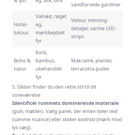
& lyst
eg, ask, birk
sandfarvede gardiner
Valnød, røget
Velour, messing-
Hotel-
eg,
detaljer, varme LED-
luksus
mørkbejdset
strips
fyr
Kork,
Boho &
bambus,
Makramé, planter,
natur
ubehandlet
terracotta-puder
fyr
5. Sådan finder du den rette stil til dit
soveværelse
Identificér rummets dominerende materiale
(gulv, møbler). Vælg panel, der enten
toner ned
(samme nuance) eller
skaber kontrast
(mørk mod
lys væg).