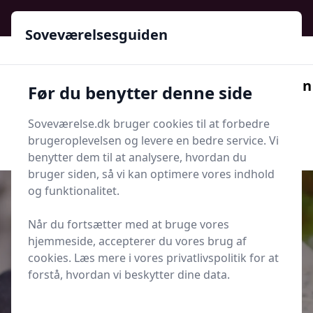
Soveværelsesguiden - Din guide til ro, stil og bedre søvn
Soveværelsesguiden
Soveværelsesguiden
Før du benytter denne side
Menu
Soveværelse.dk bruger cookies til at forbedre
Søg nu
Søg nu
brugeroplevelsen og levere en bedre service. Vi
benytter dem til at analysere, hvordan du
bruger siden, så vi kan optimere vores indhold
og funktionalitet.
Når du fortsætter med at bruge vores
Udgivet i
Indretning og Hygge
hjemmeside, accepterer du vores brug af
cookies. Læs mere i vores privatlivspolitik for at
Akustikpaneler på sengevæggen:
forstå, hvordan vi beskytter dine data.
sådan gør du