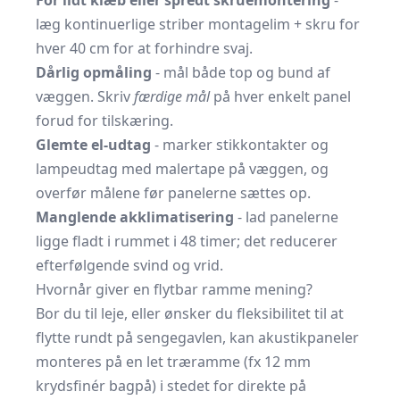
For lidt klæb eller spredt skruemontering
-
læg kontinuerlige striber montagelim + skru for
hver 40 cm for at forhindre svaj.
Dårlig opmåling
- mål både top og bund af
væggen. Skriv
færdige mål
på hver enkelt panel
forud for tilskæring.
Glemte el-udtag
- marker stikkontakter og
lampeudtag med malertape på væggen, og
overfør målene før panelerne sættes op.
Manglende akklimatisering
- lad panelerne
ligge fladt i rummet i 48 timer; det reducerer
efterfølgende svind og vrid.
Hvornår giver en flytbar ramme mening?
Bor du til leje, eller ønsker du fleksibilitet til at
flytte rundt på sengegavlen, kan akustikpaneler
monteres på en let træramme (fx 12 mm
krydsfinér bagpå) i stedet for direkte på