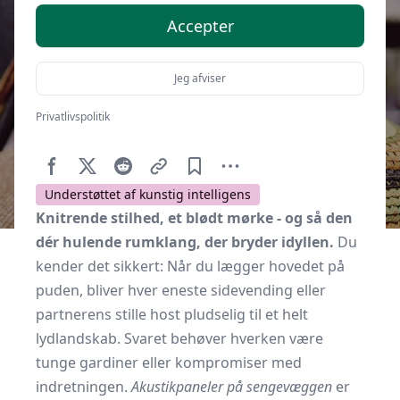
Accepter
Jeg afviser
Privatlivspolitik
Af
Soveværelse.dk
20. marts 2026
Understøttet af kunstig intelligens
Knitrende stilhed, et blødt mørke - og så den
dér hulende rumklang, der bryder idyllen.
Du
kender det sikkert: Når du lægger hovedet på
puden, bliver hver eneste sidevending eller
partnerens stille host pludselig til et helt
lydlandskab. Svaret behøver hverken være
tunge gardiner eller kompromiser med
indretningen.
Akustikpaneler på sengevæggen
er