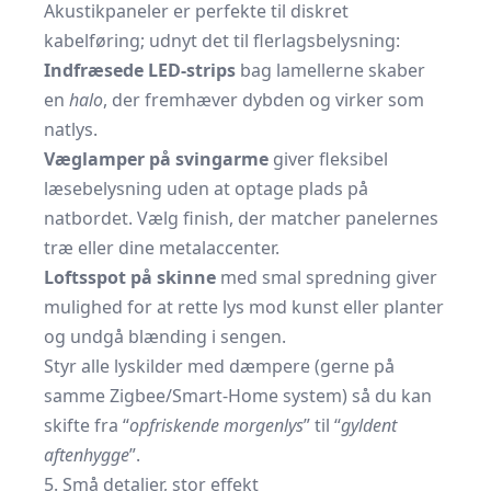
Akustikpaneler er perfekte til diskret
kabelføring; udnyt det til flerlagsbelysning:
Indfræsede LED-strips
bag lamellerne skaber
en
halo
, der fremhæver dybden og virker som
natlys.
Væglamper på svingarme
giver fleksibel
læsebelysning uden at optage plads på
natbordet. Vælg finish, der matcher panelernes
træ eller dine metalaccenter.
Lofts­spot på skinne
med smal spredning giver
mulighed for at rette lys mod kunst eller planter
og undgå blænding i sengen.
Styr alle lyskilder med dæmpere (gerne på
samme Zigbee/Smart-Home system) så du kan
skifte fra “
opfriskende morgenlys
” til “
gyldent
aftenhygge
”.
5. Små detaljer, stor effekt