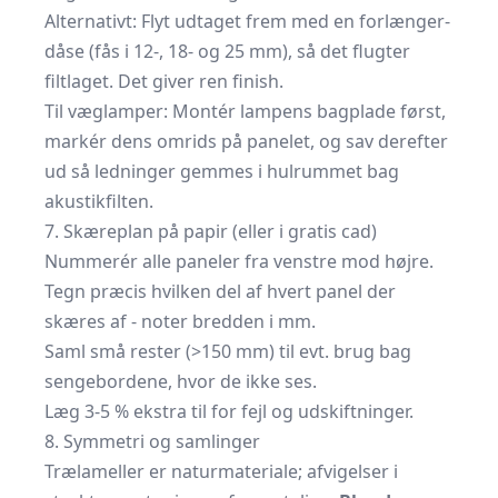
Alternativt: Flyt udtaget frem med en forlænger­
dåse (fås i 12-, 18- og 25 mm), så det flugter
filtlaget. Det giver ren finish.
Til væglamper: Montér lampens bagplade først,
markér dens omrids på panelet, og sav derefter
ud så ledninger gemmes i hulrummet bag
akustikfilten.
7. Skæreplan på papir (eller i gratis cad)
Nummerér alle paneler fra venstre mod højre.
Tegn præcis hvilken del af hvert panel der
skæres af - noter bredden i mm.
Saml små rester (>150 mm) til evt. brug bag
sengebordene, hvor de ikke ses.
Læg 3-5 % ekstra til for fejl og udskiftninger.
8. Symmetri og samlinger
Trælameller er naturmateriale; afvigelser i