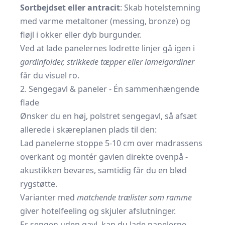
Sortbejdset eller antracit
: Skab hotelstemning
med varme metaltoner (messing, bronze) og
fløjl i okker eller dyb burgunder.
Ved at lade panelernes lodrette linjer gå igen i
gardin­folder, strikkede tæpper eller lamelgardiner
får du visuel ro.
2. Sengegavl & paneler - Én sammenhængende
flade
Ønsker du en høj, polstret sengegavl, så afsæt
allerede i skære­planen plads til den:
Lad panelerne stoppe 5-10 cm over madrassens
overkant og montér gavlen direkte ovenpå -
akustikken bevares, samtidig får du en blød
rygstøtte.
Varianter med
matchende trælister som ramme
giver hotel­feeling og skjuler afslutninger.
Er sengen uden gavl, kan du lade panelerne