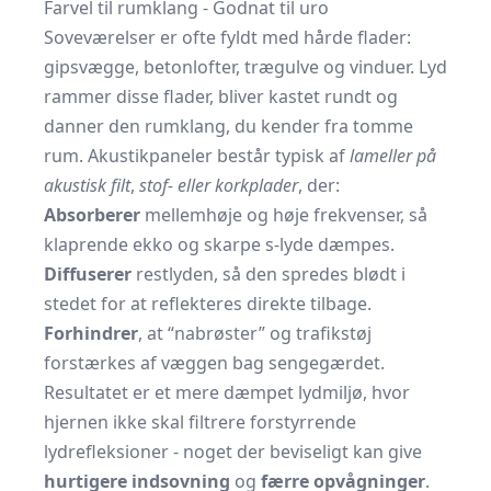
Farvel til rumklang - Godnat til uro
Soveværelser er ofte fyldt med hårde flader:
gipsvægge, betonlofter, trægulve og vinduer. Lyd
rammer disse flader, bliver kastet rundt og
danner den rumklang, du kender fra tomme
rum. Akustikpaneler består typisk af
lameller på
akustisk filt
,
stof- eller korkplader
, der:
Absorberer
mellemhøje og høje frekvenser, så
klaprende ekko og skarpe s-lyde dæmpes.
Diffuserer
restlyden, så den spredes blødt i
stedet for at reflekteres direkte tilbage.
Forhindrer
, at “nabrøster” og trafikstøj
forstærkes af væggen bag sengegærdet.
Resultatet er et mere dæmpet lydmiljø, hvor
hjernen ikke skal filtrere forstyrrende
lydrefleksioner - noget der beviseligt kan give
hurtigere indsovning
og
færre opvågninger
.