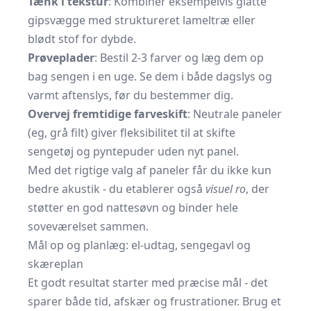
Tænk i tekstur
: Kombinér eksempelvis glatte
gipsvægge med struktureret lameltræ eller
blødt stof for dybde.
Prøveplader
: Bestil 2-3 farver og læg dem op
bag sengen i en uge. Se dem i både dagslys og
varmt aftenslys, før du bestemmer dig.
Overvej fremtidige farveskift
: Neutrale paneler
(eg, grå filt) giver fleksibilitet til at skifte
sengetøj og pyntepuder uden nyt panel.
Med det rigtige valg af paneler får du ikke kun
bedre akustik - du etablerer også
visuel ro
, der
støtter en god nattesøvn og binder hele
soveværelset sammen.
Mål op og planlæg: el-udtag, sengegavl og
skæreplan
Et godt resultat starter med præcise mål - det
sparer både tid, afskær og frustrationer. Brug et