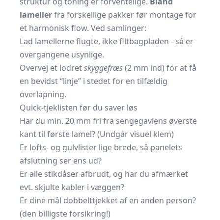
struktur og toning er forventelige.
Blan­d
lameller
fra forskellige pakker før montage for
et harmonisk flow. Ved samlinger:
Lad lamellerne flugte, ikke filt­bag­pladen - så er
overgangene usynlige.
Overvej et lodret
skyggefræs
(2 mm ind) for at få
en bevidst “linje” i stedet for en tilfældig
overlapning.
Quick-tjeklisten før du saver løs
Har du min. 20 mm fri fra sengegavlens øverste
kant til første lamel? (Undgår visuel klem)
Er lofts- og gulvlister lige brede, så panelets
afslutning ser ens ud?
Er alle stikdåser afbrudt, og har du afmærket
evt. skjulte kabler i væggen?
Er dine mål dobbelttjekket af en anden person?
(den billigste forsikring!)