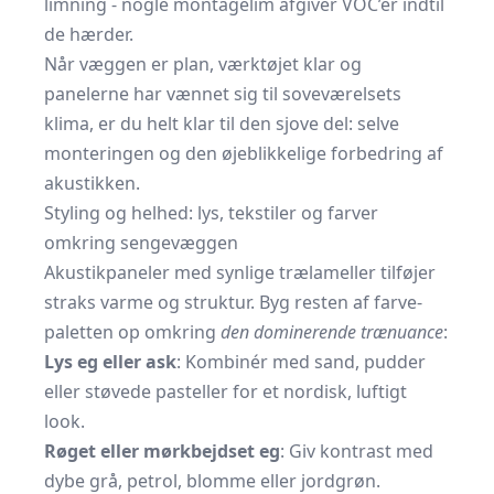
limning - nogle montagelim afgiver VOC’er indtil
de hærder.
Når væggen er plan, værktøjet klar og
panelerne har vænnet sig til soveværelsets
klima, er du helt klar til den sjove del: selve
monteringen og den øjeblikkelige forbedring af
akustikken.
Styling og helhed: lys, tekstiler og farver
omkring sengevæggen
Akustikpaneler med synlige trælameller tilføjer
straks varme og struktur. Byg resten af farve­
paletten op omkring
den dominerende trænuance
:
Lys eg eller ask
: Kombinér med sand, pudder
eller støvede pasteller for et nordisk, luftigt
look.
Røget eller mørkbejdset eg
: Giv kontrast med
dybe grå, petrol, blomme eller jordgrøn.