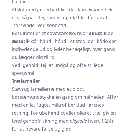
balance.
Afslut med justerbart lys, der kan
dimmes helt
ned
, så paneler, farver og tekstiler får lov at
“forsvinde” ved sengetid.
Resultatet er et soveværelse, hvor
akustik
og
æstetik
går hånd i hånd - et sted, der både ser
indbydende ud og lyder behageligt, hver gang
du lægger dig til ro.
Vedligehold, fejl at undgå og ofte stillede
spørgsmål
Trælameller
Støvsug lamellerne med et blødt
børstemundstykke én gang om måneden. Aftør
med en let fugtet mikrofiberklud i årenes
retning. For ubehandlet eller olieret træ: giv en
tynd genopfriskning med
plejeolie
hvert 1-2 år
for at bevare farve og glød.