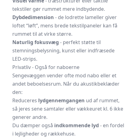
Visuel varme
- træstrukturer eller taktile
tekstiler gør rummet mere indbydende.
Dybdedimension
- de lodrette lameller giver
loftet “løft”, mens brede tekstilpaneler kan få
rummet til at virke større.
Naturlig fokusvæg
- perfekt støtte til
stemningsbelysning, kunst eller indfræsede
LED-strips.
Privatliv - Også for naboerne
Sengevæggen vender ofte mod nabo eller et
andet beboelsesrum. Når du akustikbeklæder
den:
Reduceres
lydgennemgangen
ud af rummet,
så jeres sene samtaler eller vækkeuret kl. 6 ikke
generer andre.
Du dæmper også
indkommende lyd
- en fordel
i lejligheder og rækkehuse.