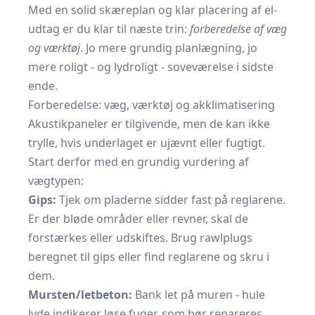
Med en solid skæreplan og klar placering af el-
udtag er du klar til næste trin:
forberedelse af væg
og værktøj
. Jo mere grundig planlægning, jo
mere roligt - og lydroligt - soveværelse i sidste
ende.
Forberedelse: væg, værktøj og akklimatisering
Akustikpaneler er tilgivende, men de kan ikke
trylle, hvis underlaget er ujævnt eller fugtigt.
Start derfor med en grundig vurdering af
vægtypen:
Gips:
Tjek om pladerne sidder fast på reglarene.
Er der bløde områder eller revner, skal de
forstærkes eller udskiftes. Brug rawlplugs
beregnet til gips eller find reglarene og skru i
dem.
Mursten/letbeton:
Bank let på muren - hule
lyde indikerer løse fuger, som bør repareres.