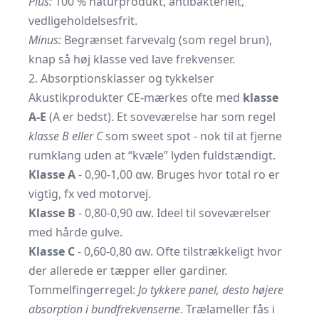
Plus:
100 % naturprodukt, antibakterielt,
vedligeholdelsesfrit.
Minus:
Begrænset farvevalg (som regel brun),
knap så høj klasse ved lave frekvenser.
2. Absorptionsklasser og tykkelser
Akustikprodukter CE-mærkes ofte med
klasse
A-E
(A er bedst). Et soveværelse har som regel
klasse B eller C
som sweet spot - nok til at fjerne
rumklang uden at “kvæle” lyden fuldstændigt.
Klasse A
- 0,90-1,00 αw. Bruges hvor total ro er
vigtig, fx ved motorvej.
Klasse B
- 0,80-0,90 αw. Ideel til soveværelser
med hårde gulve.
Klasse C
- 0,60-0,80 αw. Ofte tilstrækkeligt hvor
der allerede er tæpper eller gardiner.
Tommelfingerregel:
Jo tykkere panel, desto højere
absorption i bundfrekvenserne
. Trælameller fås i