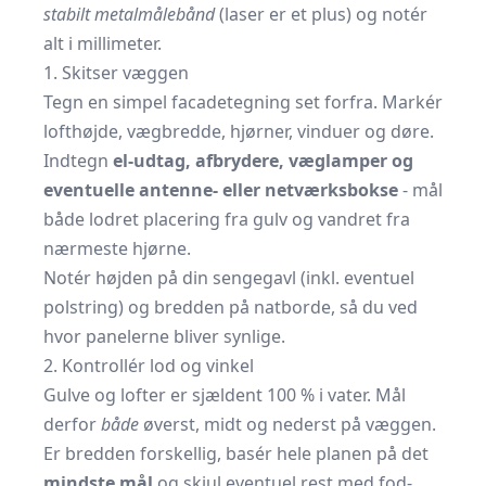
stabilt metalmålebånd
(laser er et plus) og notér
alt i millimeter.
1. Skitser væggen
Tegn en simpel facadetegning set forfra. Markér
lofthøjde, vægbredde, hjørner, vinduer og døre.
Indtegn
el-udtag, afbrydere, væglamper og
eventuelle antenne- eller netværksbokse
- mål
både lodret placering fra gulv og vandret fra
nærmeste hjørne.
Notér højden på din sengegavl (inkl. eventuel
polstring) og bredden på natborde, så du ved
hvor panelerne bliver synlige.
2. Kontrollér lod og vinkel
Gulve og lofter er sjældent 100 % i vater. Mål
derfor
både
øverst, midt og nederst på væggen.
Er bredden forskellig, basér hele planen på det
mindste mål
og skjul eventuel rest med fod-