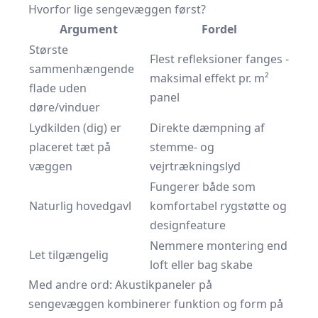
Hvorfor lige sengevæggen først?
Argument
Fordel
Største
Flest refleksioner fanges -
sammenhængende
maksimal effekt pr. m²
flade uden
panel
døre/vinduer
Lydkilden (dig) er
Direkte dæmpning af
placeret tæt på
stemme- og
væggen
vejrtrækningslyd
Fungerer både som
Naturlig hovedgavl
komfortabel rygstøtte og
designfeature
Nemmere montering end
Let tilgængelig
loft eller bag skabe
Med andre ord: Akustikpaneler på
sengevæggen kombinerer funktion og form på