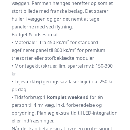
væggen. Rammen hænges herefter op som et
stort billede med franske beslag. Det sparer
huller i væggen og gør det nemt at tage
panelerne med ved flytning.
Budget & tidsestimat
• Materialer: fra 450 kr./m² for standard
egefineret panel til 800 kr./m² for premium
træsorter eller stofbeklædte moduler.
• Montagekit (skruer, lim, spartel mv.): 150-300
kr.
• Lejeværktøj (geringssav, laserlinje): ca. 250 kr.
pr. dag.
• Tidsforbrug:
1 komplet weekend
for én
person til 4 m² væg, inkl. forberedelse og
oprydning. Planlæg ekstra tid til LED-integration
eller indfræsninger.
Når det kan betale sig at hyre en professionel