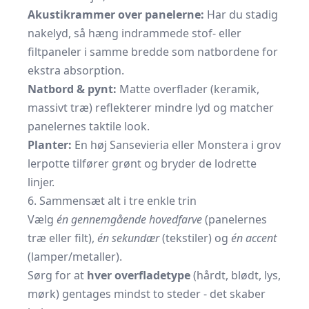
Akustikrammer over panelerne:
Har du stadig
nakelyd, så hæng indrammede stof- eller
filtpaneler i samme bredde som natbordene for
ekstra absorption.
Natbord & pynt:
Matte overflader (keramik,
massivt træ) reflekterer mindre lyd og matcher
panelernes taktile look.
Planter:
En høj Sansevieria eller Monstera i grov
lerpotte tilfører grønt og bryder de lodrette
linjer.
6. Sammensæt alt i tre enkle trin
Vælg
én gennemgående hovedfarve
(panelernes
træ eller filt),
én sekundær
(tekstiler) og
én accent
(lamper/metaller).
Sørg for at
hver overfladetype
(hårdt, blødt, lys,
mørk) gentages mindst to steder - det skaber