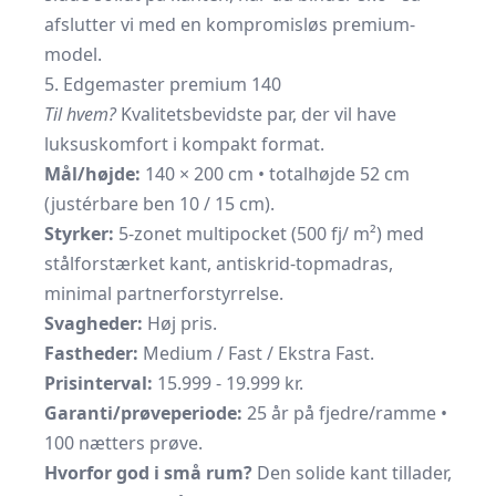
afslutter vi med en kompromisløs premium-
model.
5. Edgemaster premium 140
Til hvem?
Kvalitetsbevidste par, der vil have
luksuskomfort i kompakt format.
Mål/højde:
140 × 200 cm • totalhøjde 52 cm
(justérbare ben 10 / 15 cm).
Styrker:
5-zonet multipocket (500 fj/ m²) med
stålforstærket kant, antiskrid-topmadras,
minimal partnerforstyrrelse.
Svagheder:
Høj pris.
Fastheder:
Medium / Fast / Ekstra Fast.
Prisinterval:
15.999 - 19.999 kr.
Garanti/prøveperiode:
25 år på fjedre/ramme •
100 nætters prøve.
Hvorfor god i små rum?
Den solide kant tillader,