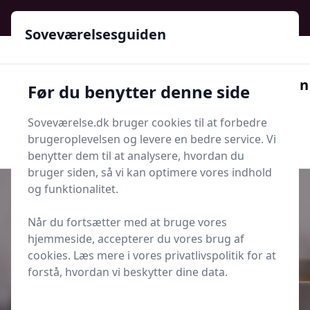
Soveværelsesguiden - Din guide til ro, stil og bedre søvn
Soveværelsesguiden
Soveværelsesguiden
Før du benytter denne side
Menu
Soveværelse.dk bruger cookies til at forbedre
Søg nu
Søg nu
brugeroplevelsen og levere en bedre service. Vi
benytter dem til at analysere, hvordan du
bruger siden, så vi kan optimere vores indhold
og funktionalitet.
Når du fortsætter med at bruge vores
Udgivet i
Senge og Madrasser
hjemmeside, accepterer du vores brug af
cookies. Læs mere i vores privatlivspolitik for at
De 5 bedste 140x200-senge til små
forstå, hvordan vi beskytter dine data.
soveværelser