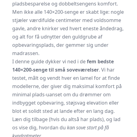
pladsbesparelse og dobbeltsengens komfort.
Men ikke alle 140×200-senge er skabt lige: nogle
stjæler værdifulde centimeter med voldsomme
gavle, andre knirker ved hvert eneste åndedrag,
og alt for få udnytter den guldgrube af
opbevaringsplads, der gemmer sig under
madrassen.
I denne guide dykker vi ned i de
fem bedste
140×200-senge til små soveværelser
. Vi har
testet, målt og vendt hver en lamel for at finde
modellerne, der giver dig maksimal komfort på
minimal plads-uanset om du drømmer om
indbygget opbevaring, støjsvag elevation eller
blot et solidt sted at lande efter en lang dag.
Læn dig tilbage (hvis du altså har plads), og lad
os vise dig, hvordan du
kan sove stort på få
kvadratmeter
.