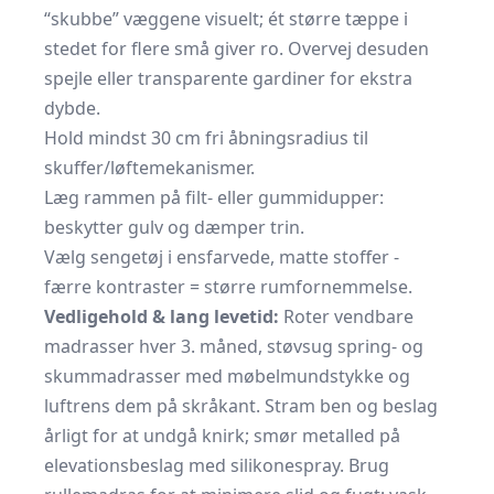
“skubbe” væggene visuelt; ét større tæppe i
stedet for flere små giver ro. Overvej desuden
spejle eller transparente gardiner for ekstra
dybde.
Hold mindst 30 cm fri åbningsradius til
skuffer/løftemekanismer.
Læg rammen på filt- eller gummidupper:
beskytter gulv og dæmper trin.
Vælg sengetøj i ensfarvede, matte stoffer -
færre kontraster = større rumfornemmelse.
Vedligehold & lang levetid:
Roter vendbare
madrasser hver 3. måned, støvsug spring- og
skummadrasser med møbelmundstykke og
luftrens dem på skråkant. Stram ben og beslag
årligt for at undgå knirk; smør metalled på
elevationsbeslag med silikonespray. Brug