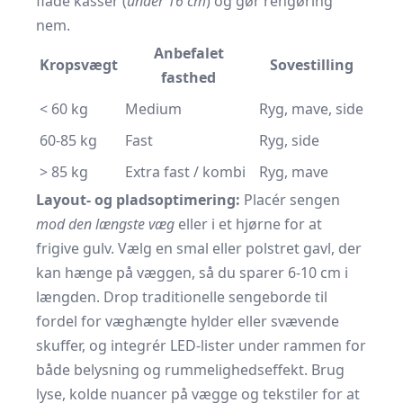
flade kasser (
under 16 cm
) og gør rengøring
nem.
Anbefalet
Kropsvægt
Sove­stilling
fasthed
< 60 kg
Medium
Ryg, mave, side
60-85 kg
Fast
Ryg, side
> 85 kg
Extra fast / kombi
Ryg, mave
Layout- og pladsoptimering:
Placér sengen
mod den længste væg
eller i et hjørne for at
frigive gulv. Vælg en smal eller polstret gavl, der
kan hænge på væggen, så du sparer 6-10 cm i
længden. Drop traditionelle sengeborde til
fordel for væghængte hylder eller svævende
skuffer, og integrér LED-lister under rammen for
både belysning og rummelighedseffekt. Brug
lyse, kolde nuancer på vægge og tekstiler for at