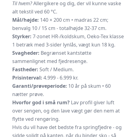
Til hvem?
Allergikere og dig, der vil kunne vaske
alt tekstil ved 60 °C.
Mål/højde:
140 × 200 cm • madras 22 cm;
benvalg 10 / 15 cm - totalhøjde 32-37 cm.
Styrker:
7-zonet HR-/koldskum, Oeko-Tex klasse
1 betræk med 3-sider lynlås, vægt kun 18 kg.
Svagheder:
Begrænset kantstøtte
sammenlignet med fjedresenge.
Fastheder:
Soft / Medium.
Prisinterval:
4.999 - 6.999 kr.
Garanti/prøveperiode:
10 år på skum • 60
nætter prøve.
Hvorfor god i små rum?
Lav profil giver luft
over sengen, og den lave vægt gør den nem at
flytte ved rengøring.
Hvis du vil have det bedste fra springfjedre - og
sidde solidt på kanten, når du binder sko - så