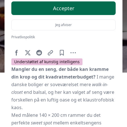
Accepter
Jeg afviser
Privatlivspolitik
Af
Soveværelse.dk
13. oktober 2025
Understøttet af kunstig intelligens
Mangler du en seng, der både kan kramme
din krop og dit kvadratmeterbudget?
I mange
danske boliger er soveværelset mere
walk-in-
closet
end balsal, og her kan valget af seng være
forskellen på en luftig oase og et klaustrofobisk
kaos.
Med målene 140 × 200 cm rammer du det
perfekte
sweet spot
mellem enkeltsengens