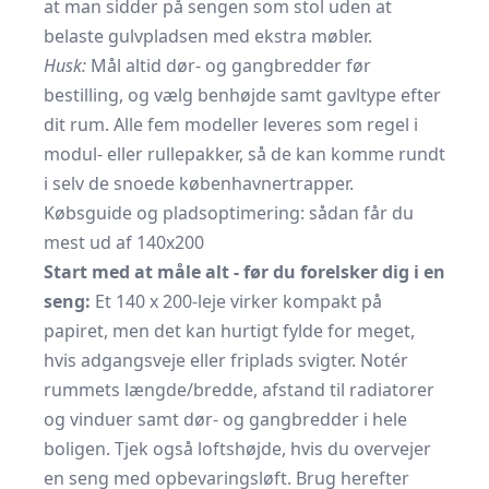
at man sidder på sengen som stol uden at
belaste gulvpladsen med ekstra møbler.
Husk:
Mål altid dør- og gangbredder før
bestilling, og vælg benhøjde samt gavltype efter
dit rum. Alle fem modeller leveres som regel i
modul- eller rullepakker, så de kan komme rundt
i selv de snoede københavnertrapper.
Købsguide og pladsoptimering: sådan får du
mest ud af 140x200
Start med at måle alt - før du forelsker dig i en
seng:
Et 140 x 200-leje virker kompakt på
papiret, men det kan hurtigt fylde for meget,
hvis adgangsveje eller friplads svigter. Notér
rummets længde/bredde, afstand til radiatorer
og vinduer samt dør- og gangbredder i hele
boligen. Tjek også loftshøjde, hvis du overvejer
en seng med opbevaringsløft. Brug herefter