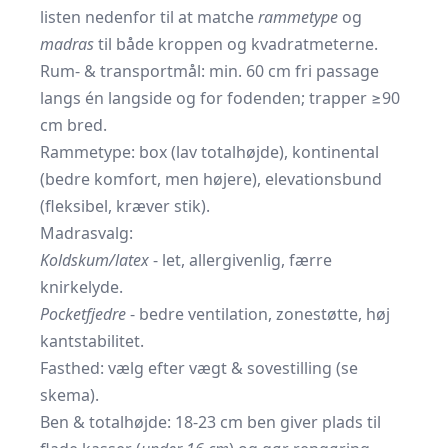
listen nedenfor til at matche
rammetype
og
madras
til både kroppen og kvadratmeterne.
Rum‐ & transportmål: min. 60 cm fri passage
langs én langside og for fodenden; trapper ≥90
cm bred.
Rammetype: box (lav totalhøjde), kontinental
(bedre komfort, men højere), elevationsbund
(fleksibel, kræver stik).
Madrasvalg:
Koldskum/latex
- let, allergivenlig, færre
knirkelyde.
Pocketfjedre
- bedre ventilation, zonestøtte, høj
kantstabilitet.
Fasthed: vælg efter vægt & sovestilling (se
skema).
Ben & totalhøjde: 18-23 cm ben giver plads til