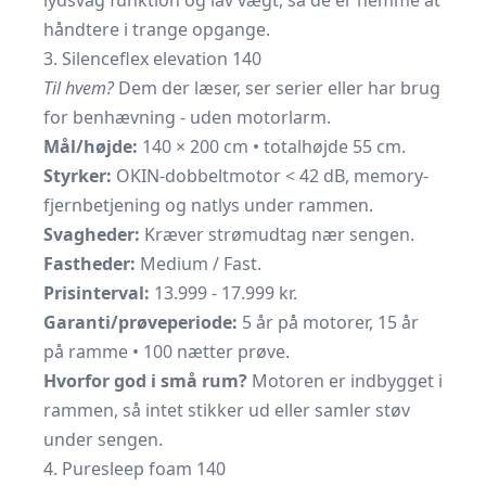
lydsvag funktion og lav vægt, så de er nemme at
håndtere i trange opgange.
3. Silenceflex elevation 140
Til hvem?
Dem der læser, ser serier eller har brug
for benhævning - uden motorlarm.
Mål/højde:
140 × 200 cm • totalhøjde 55 cm.
Styrker:
OKIN-dobbeltmotor < 42 dB, memory-
fjernbetjening og natlys under rammen.
Svagheder:
Kræver strømudtag nær sengen.
Fastheder:
Medium / Fast.
Prisinterval:
13.999 - 17.999 kr.
Garanti/prøveperiode:
5 år på motorer, 15 år
på ramme • 100 nætter prøve.
Hvorfor god i små rum?
Motoren er indbygget i
rammen, så intet stikker ud eller samler støv
under sengen.
4. Puresleep foam 140