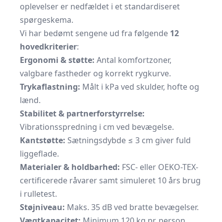
oplevelser er nedfældet i et standardiseret
spørgeskema.
Vi har bedømt sengene ud fra følgende
12
hovedkriterier
:
Ergonomi & støtte:
Antal komfortzoner,
valgbare fastheder og korrekt rygkurve.
Trykaflastning:
Målt i kPa ved skulder, hofte og
lænd.
Stabilitet & partnerforstyrrelse:
Vibrationsspredning i cm ved bevægelse.
Kantstøtte:
Sætningsdybde ≤ 3 cm giver fuld
liggeflade.
Materialer & holdbarhed:
FSC- eller OEKO-TEX-
certificerede råvarer samt simuleret 10 års brug
i rulletest.
Støjniveau:
Maks. 35 dB ved bratte bevægelser.
Vægtkapacitet:
Minimum 120 kg pr. person