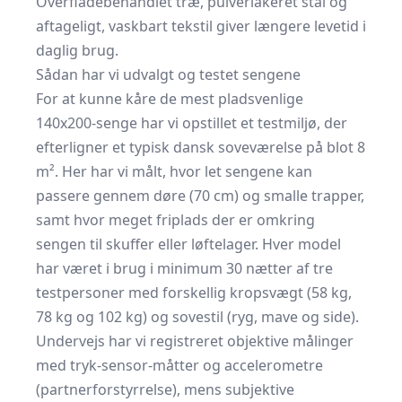
Overfladebehandlet træ, pulverlakeret stål og
aftageligt, vaskbart tekstil giver længere levetid i
daglig brug.
Sådan har vi udvalgt og testet sengene
For at kunne kåre de mest pladsvenlige
140x200-senge har vi opstillet et testmiljø, der
efterligner et typisk dansk soveværelse på blot 8
m². Her har vi målt, hvor let sengene kan
passere gennem døre (70 cm) og smalle trapper,
samt hvor meget friplads der er omkring
sengen til skuffer eller løftelager. Hver model
har været i brug i minimum 30 nætter af tre
testpersoner med forskellig kropsvægt (58 kg,
78 kg og 102 kg) og sovestil (ryg, mave og side).
Undervejs har vi registreret objektive målinger
med tryk-sensor-måtter og accelerometre
(partnerforstyrrelse), mens subjektive