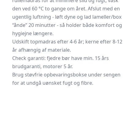
rullemadras for at minimere slid og fugt; vask
den ved 60 °C to gange om året. Afslut med en
ugentlig luftning - løft dyne og lad lameller/box
“ånde” 20 minutter - så holder både komfort og
hygiejne længere.
Udskift topmadras efter 4-6 år; kerne efter 8-12
år afhængig af materiale.
Check garanti: fjedre bør have min. 15 års
brudgaranti, motorer 5 år.
Brug støvfrie opbevaringsbokse under sengen
for at undgå uønsket fugt og fibre.