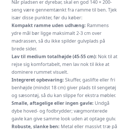
Når pladsen er dyrebar, skal en god 140 × 200-
seng være gennemtænkt fra ramme til ben. Tjek
især disse punkter, før du køber:
Kompakt ramme uden udhæng:
Rammens
ydre mål bør ligge maksimalt 2-3 cm over
madrassen, så du ikke spilder gulvplads på
brede sider.
Lav til medium totalhøjde (45-55 cm):
Nok til at
rejse sig komfortabelt, men lav nok til ikke at
dominere rummet visuelt.
Integreret opbevaring:
Skuffer, gaslifte eller fri
benhøjde (mindst 18 cm) giver plads til sengetøj
og sæson­tøj, så du kan slippe for ekstra møbler.
Smalle, aftagelige eller ingen gavle:
Undgå
dybe hoved- og fodbrydder; vægmonterede
gavle kan give samme look uden at optage gulv.
Robuste, slanke ben:
Metal eller massivt træ på