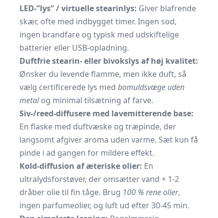
LED-”lys” / virtuelle stearinlys:
Giver blafrende
skær, ofte med indbygget timer. Ingen sod,
ingen brandfare og typisk med udskiftelige
batterier eller USB-opladning.
Duftfrie stearin- eller bivokslys af høj kvalitet:
Ønsker du levende flamme, men ikke duft, så
vælg certificerede lys med
bomuldsvæge uden
metal
og minimal tilsætning af farve.
Siv-/reed-diffusere med lavemitterende base:
En flaske med duftvæske og træpinde, der
langsomt afgiver aroma uden varme. Sæt kun få
pinde i ad gangen for mildere effekt.
Kold-diffusion af æteriske olier:
En
ultralydsforstøver, der omsætter vand + 1-2
dråber olie til fin tåge. Brug
100 % rene olier
,
ingen parfumeolier, og luft ud efter 30-45 min.