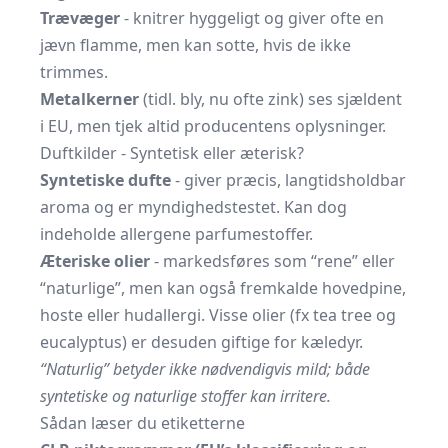
Trævæger
- knitrer hyggeligt og giver ofte en
jævn flamme, men kan sotte, hvis de ikke
trimmes.
Metal­kerner
(tidl. bly, nu ofte zink) ses sjældent
i EU, men tjek altid producentens oplysninger.
Duftkilder - Syntetisk eller æterisk?
Syntetiske dufte
- giver præcis, langtidsholdbar
aroma og er myndighedstestet. Kan dog
indeholde allergene parfumestoffer.
Æteriske olier
- markedsføres som “rene” eller
“naturlige”, men kan også fremkalde hovedpine,
hoste eller hudallergi. Visse olier (fx tea tree og
eucalyptus) er desuden giftige for kæledyr.
“Naturlig” betyder ikke nødvendigvis mild; både
syntetiske og naturlige stoffer kan irritere.
Sådan læser du etiketterne