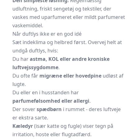
Den simpleste løsning:
Regelmæssig
udluftning, friskt sengetøj og tekstiler, der
vaskes med uparfumeret eller mildt parfumeret
vaskemiddel.
Når duftlys ikke er en god idé
Sæt indeklima og helbred først. Overvej helt at
undgå duftlys, hvis:
Du har
astma, KOL eller andre kroniske
luftvejssygdomme
.
Du ofte får
migræne eller hovedpine
udløst af
lugte.
Du eller en i husstanden har
parfumefølsomhed eller allergi
.
Der sover
spædbørn
i rummet - deres luftveje
er ekstra sarte.
Kæledyr
(især katte og fugle) viser tegn på
irritation, hoste eller flugtadfærd.