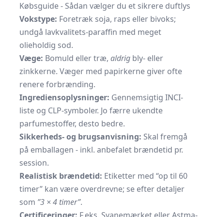
Købsguide - Sådan vælger du et sikrere duftlys
Vokstype:
Foretræk soja, raps eller bivoks;
undgå lavkvalitets-paraffin med meget
olieholdig sod.
Væge:
Bomuld eller træ,
aldrig
bly- eller
zinkkerne. Væger med papirkerne giver ofte
renere forbrænding.
Ingrediensoplysninger:
Gennemsigtig INCI-
liste og CLP-symboler. Jo færre ukendte
parfumestoffer, desto bedre.
Sikkerheds- og brugsanvisning:
Skal fremgå
på emballagen - inkl. anbefalet brændetid pr.
session.
Realistisk brændetid:
Etiketter med “op til 60
timer” kan være overdrevne; se efter detaljer
som
”3 × 4 timer”
.
Certificeringer:
F.eks. Svanemærket eller Astma-