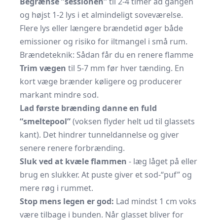
Begrænse ”sessionen”
til 2-4 timer ad gangen
og højst 1-2 lys i et almindeligt soveværelse.
Flere lys eller længere brændetid øger både
emissioner og risiko for iltmangel i små rum.
Brændeteknik: Sådan får du en renere flamme
Trim vægen
til 5-7 mm før hver tænding. En
kort væge brænder køligere og producerer
markant mindre sod.
Lad første brænding danne en fuld
“smeltepool”
(voksen flyder helt ud til glassets
kant). Det hindrer tunneldannelse og giver
senere renere forbrænding.
Sluk ved at kvæle flammen
- læg låget på eller
brug en slukker. At puste giver et sod-“puf” og
mere røg i rummet.
Stop mens legen er god:
Lad mindst 1 cm voks
være tilbage i bunden. Når glasset bliver for