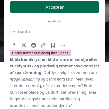
Accepter
Jeg afviser
Privatlivspolitik
Af
Soveværelse.dk
12. marts 2026
Understøttet af kunstig intelligens
Et blafrende lys, en blid aroma af vanilje eller
eucalyptus - og pludselig emmer soveværelset
af spa-stemning.
Duftlys sælger drømmen om
hygge, afslapning og bedre nattesøvn
. Men hvad
sker der egentlig, når vi tænder vægen? Er det
kun rosenblade og velduft, der breder sig, eller
følger der også uønskede partikler og
brandrisici med ind under dynen?