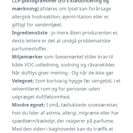
CLP-piktogrammer (EU’s klassificering og
mærkning)
afslører, om lyset kan forårsage
allergisk hudreaktion, øjenirritation eller er
giftigt for vandmiljøet.
Ingrediensliste
- jo mere åben producenten er,
desto lettere er det at undgå problematiske
parfumestoffer.
Miljømærker
som
Svanemærket
stiller krav til
både VOC-udledning, sodning og råvarekilder.
Når duftlys giver mening - Og når de ikke gør
Velegnet:
Som kortvarig hygge før sengetid, i et
velventileret rum og for personer uden
udpræget duftfølsomhed.
Mindre egnet:
I små, tætlukkede soveværelser,
hvis du lider af astma, allergi, migræne eller har
spædbørn/kæledyr, der reagerer på parfume.
Med den viden i baghovedet kan du træffe et