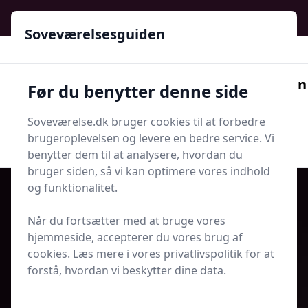
Soveværelsesguiden - Din guide til ro, stil og bedre søvn
Soveværelsesguiden
Soveværelsesguiden
Før du benytter denne side
Menu
Soveværelse.dk bruger cookies til at forbedre
Søg nu
Søg nu
brugeroplevelsen og levere en bedre service. Vi
benytter dem til at analysere, hvordan du
bruger siden, så vi kan optimere vores indhold
og funktionalitet.
Når du fortsætter med at bruge vores
Udgivet i
Indretning og Hygge
hjemmeside, accepterer du vores brug af
cookies. Læs mere i vores privatlivspolitik for at
Er duftlys sikre at bruge i
forstå, hvordan vi beskytter dine data.
soveværelset?