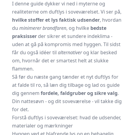
I denne guide dykker vi ned i myterne og
realiteterne om duftlys i soveværelset. Vi ser på,
hvilke stoffer et lys faktisk udsender
, hvordan
du
minimerer brandfaren
, og hvilke
bedste
praksisser
der sikrer et sundere indeklima -
uden at gå på kompromis med hyggen. Til sidst
får du også idéer til
alternativer
og klar besked
om, hvornår det er smartest helt at slukke
flammen.
Så før du næste gang tænder et nyt duftlys for
at falde til ro, så læn dig tilbage og lad os guide
dig gennem
fordele, faldgruber og sikre valg
.
Din nattesøvn - og dit soveværelse - vil takke dig
for det.
Forstå duftlys i soveværelset: hvad de udsender,
materialer og mærkninger
Hyggen ved et blafrende lys og en behagelig