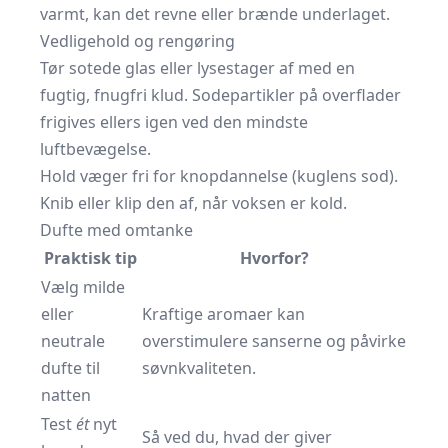
varmt, kan det revne eller brænde underlaget.
Vedligehold og rengøring
Tør sotede glas eller lysestager af med en
fugtig, fnugfri klud. Sodepartikler på overflader
frigives ellers igen ved den mindste
luftbevægelse.
Hold væger fri for knopdannelse (kuglens sod).
Knib eller klip den af, når voksen er kold.
Dufte med omtanke
Praktisk tip
Hvorfor?
Vælg milde
eller
Kraftige aromaer kan
neutrale
overstimulere sanserne og påvirke
dufte til
søvnkvaliteten.
natten
Test
ét
nyt
Så ved du, hvad der giver