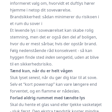
informeret valg om, hvorvidt et duftlys hører
hjemme i netop dit soveværelse.
Brandsikkerhed: sådan minimerer du risikoen i
et rum du sover i
Et levende lys i soveværelset kan skabe rolig
stemning, men det er også den del af boligen,
hvor du er mest sårbar, hvis der opstår brand.
Følg nedenstående råd konsekvent - så kan
hyggen finde sted
inden
sengetid, uden at blive
til en sikkerhedsrisiko.
Tænd kun, når du er helt vågen
Sluk lyset
senest
, når du gør dig klar til at sove.
Selv et “kort powernap” kan vare længere end
forventet, og en flamme er nådesløs.
Forlad aldrig rummet med tændte lys
Skal du hente et glas vand eller tjekke vasketøjet
- sluk først. Den ekstra tændstik koster mindre