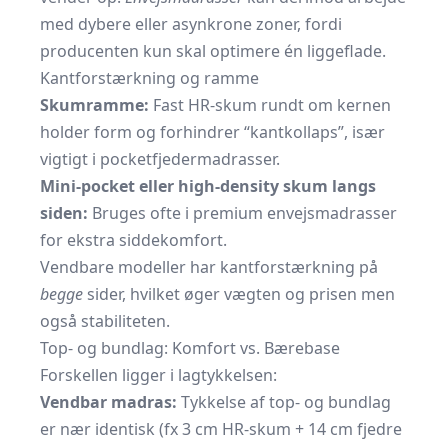
med dybere eller asynkrone zoner, fordi
producenten kun skal optimere én liggeflade.
Kantforstærkning og ramme
Skumramme:
Fast HR-skum rundt om kernen
holder form og forhindrer “kant­kollaps”, især
vigtigt i pocketfjeder­madrasser.
Mini-pocket eller high-density skum langs
siden:
Bruges ofte i premium envejs­madrasser
for ekstra siddekomfort.
Vendbare modeller har kant­forstærkning på
begge
sider, hvilket øger vægten og prisen men
også stabiliteten.
Top- og bundlag: Komfort vs. Bærebase
Forskellen ligger i lag­tykkelsen:
Vendbar madras:
Tykkelse af top- og bundlag
er nær identisk (fx 3 cm HR-skum + 14 cm fjedre