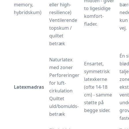
midten - giver
memory,
eller high-
bær
to ligesidige
hybridskum)
resilience)
nede
komfort­
Ventilerende
kun 
flader.
top­skum /
vej.
quiltet
betræk
Én s
Naturlatex
Ensartet,
blø
med zoner
symmetrisk
talj
Perforeringer
latexkerne
zon
for luft­
Latexmadras
(ofte 14-18
ekst
cirkulation
cm) - samme
vent
Quiltet
støtte på
unde
uld/bomulds­
begge sider.
gro
betræk
fast