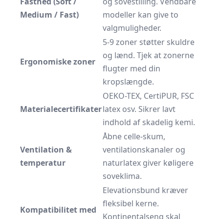
Fasthed (Soft /
og sovestilling. Vendbare
Medium / Fast)
modeller kan give to
valgmuligheder.
5-9 zoner støtter skuldre
og lænd. Tjek at zonerne
Ergonomiske zoner
flugter med din
kropslængde.
OEKO-TEX, CertiPUR, FSC
Materialecertifikater
latex osv. Sikrer lavt
indhold af skadelig kemi.
Åbne celle-skum,
Ventilation &
ventilationskanaler og
temperatur
naturlatex giver køligere
soveklima.
Elevationsbund kræver
fleksibel kerne.
Kompatibilitet med
Kontinentalseng skal