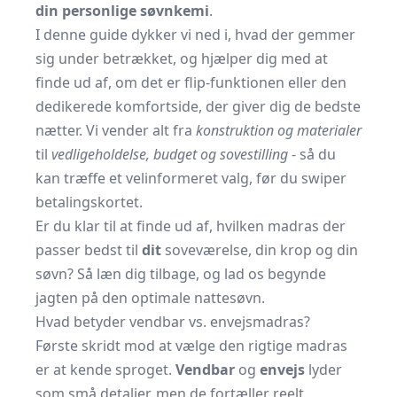
din personlige søvnkemi
.
I denne guide dykker vi ned i, hvad der gemmer
sig under betrækket, og hjælper dig med at
finde ud af, om det er flip-funktionen eller den
dedikerede komfortside, der giver dig de bedste
nætter. Vi vender alt fra
konstruktion og materialer
til
vedligeholdelse, budget og sovestilling
- så du
kan træffe et velinformeret valg, før du swiper
betalingskortet.
Er du klar til at finde ud af, hvilken madras der
passer bedst til
dit
soveværelse, din krop og din
søvn? Så læn dig tilbage, og lad os begynde
jagten på den optimale nattesøvn.
Hvad betyder vendbar vs. envejsmadras?
Første skridt mod at vælge den rigtige madras
er at kende sproget.
Vendbar
og
envejs
lyder
som små detaljer, men de fortæller reelt,