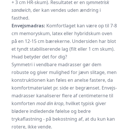
+ 3 cm HR-skum). Resultatet er en
symmetrisk
sandwich
, der kan vendes uden ændring i
fasthed.
Envejsmadras:
Komfortlaget kan være op til 7-8
cm memoryskum, latex eller hybrid­skum oven
på en 12-15 cm bærekerne. Undersiden har blot
et tyndt stabiliserende lag (filt eller 1 cm skum).
Hvad betyder det for dig?
Symmetri i vendbare madrasser gør dem
robuste og giver mulighed for jævn slitage, men
konstruktionen kan føles en anelse fastere, da
komfortmaterialet pr. side er begrænset. Envejs­
madrasser kanaliserer flere af centimeterne til
komforten
mod din krop
, hvilket typisk giver
blødere indledende følelse og bedre
trykaflastning - på bekostning af, at du kun kan
rotere, ikke vende.