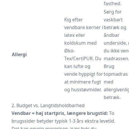
fasthed.
Sørg for
Kig efter
vaskbart
vendbare kerner i
betræk og
latex eller
åndbar
koldskum med
underside, 
Øko-
du ikke ven
Allergi
Tex/CertiPUR. Du
madrassen
kan lufte og
Brug
vende hyppigt for
topmadras
at minimere fugt
med
og husstøvmider.
allergivenli
betræk.
2. Budget vs. Langtidsholdbarhed
Vendbar = høj startpris, længere brugstid:
To
brugssider betyder typisk 1-3 års ekstra levetid.
Det kan opveje merprisen, især hvis du