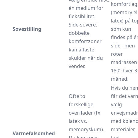
komfortlag
én medium for
(memory el
fleksibilitet.
latex) på to
Side-sovere:
Sovestilling
som kun
dobbelte
findes på é
komfortzoner
side - men
kan aflaste
roter
skulder når du
madrassen
vender.
180° hver 3.
måned.
Hvis du ne
Ofte to
får det var
forskellige
vælg
overflader (fx
envejsmad
latex vs.
med kølen
memoryskum).
materialer
Varmefølsomhed
Du kan sove
(gel,