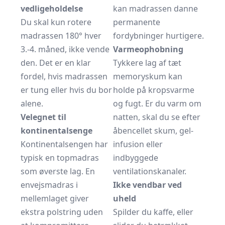
vedligeholdelse
kan madrassen danne
Du skal kun rotere
permanente
madrassen 180° hver
fordybninger hurtigere.
3.-4. måned, ikke vende
Varmeophobning
den. Det er en klar
Tykkere lag af tæt
fordel, hvis madrassen
memoryskum kan
er tung eller hvis du bor
holde på kropsvarme
alene.
og fugt. Er du varm om
Velegnet til
natten, skal du se efter
kontinentalsenge
åbencellet skum, gel-
Kontinentalsengen har
infusion eller
typisk en topmadras
indbyggede
som øverste lag. En
ventilationskanaler.
envejsmadras i
Ikke vendbar ved
mellemlaget giver
uheld
ekstra polstring uden
Spilder du kaffe, eller