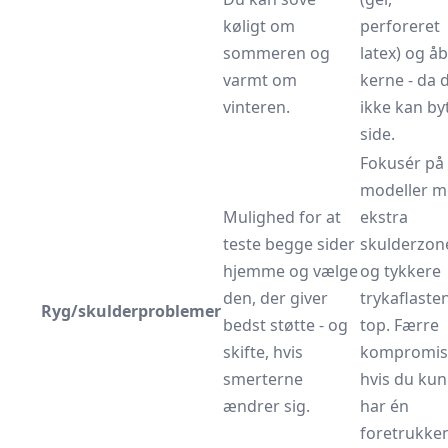
køligt om
perforeret
sommeren og
latex) og å
varmt om
kerne - da 
vinteren.
ikke kan by
side.
Fokusér på
modeller 
Mulighed for at
ekstra
teste begge sider
skulderzon
hjemme og vælge
og tykkere
den, der giver
trykaflaste
Ryg/skulderproblemer
bedst støtte - og
top. Færre
skifte, hvis
kompromise
smerterne
hvis du kun
ændrer sig.
har én
foretrukke