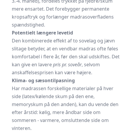
3.-4. måned), fordeles trykket på fjedre/skum
mere ensartet. Det forebygger permanente
kropsaftryk og forlænger madras­overfladens
spændstighed.
Potentielt længere levetid
Den kombinerede effekt af to sovelag og jævn
slitage betyder, at en vendbar madras ofte føles
komfortabel i flere år, før den skal udskiftes. Det
kan give en lavere
pris pr. soveår
, selvom
anskaffelsesprisen kan være højere.
Klima- og sæsontilpasning
Har madrassen forskellige materialer på hver
side (latex/kølende skum på den ene,
memoryskum på den anden), kan du vende den
efter årstid: kølig, mere åndbar side om
sommeren - varmere, omsluttende side om
vinteren.