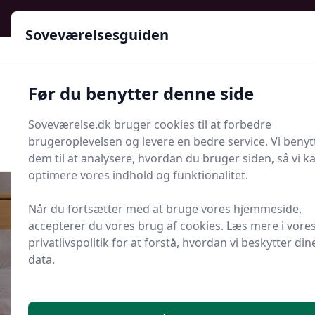
Soveværelsesguiden - Din guide til ro, stil og bedre søvn
Soveværelsesguiden
Soveværelsesguiden
Før du benytter denne side
Menu
Soveværelse.dk bruger cookies til at forbedre
Søg nu
Søg nu
brugeroplevelsen og levere en bedre service. Vi benyt
dem til at analysere, hvordan du bruger siden, så vi k
optimere vores indhold og funktionalitet.
Når du fortsætter med at bruge vores hjemmeside,
accepterer du vores brug af cookies. Læs mere i vore
Udgivet i
Senge og Madrasser
privatlivspolitik for at forstå, hvordan vi beskytter din
data.
Er en vendbar madras bedre end
en envejsmadras?