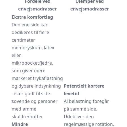
Fordele ved
Ulemper ved
envejsmadrasser
envejsmadrasser
Ekstra komfortlag
Den ene side kan
dedikeres til flere
centimeter
memoryskum, latex
eller
mikropocketfjedre,
som giver mere
markeret trykaflastning
og dybere indsynkning
Potentielt kortere
- især godt til side-
levetid
sovende og personer
Al belastning foregår
med ømme
på samme side.
skuldre/hofter.
Udebliver den
Mindre
regelmæssige rotation,