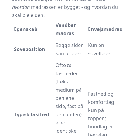
hvordan
madrassen er bygget - og hvordan du
skal pleje den.
Vendbar
Egenskab
Envejsmadras
madras
Begge sider
Kun én
Soveposition
kan bruges
soveflade
Ofte
to
fastheder
(f.eks.
medium på
Fasthed og
den ene
komfortlag
side, fast på
kun på
Typisk fasthed
den anden)
toppen;
eller
bundlag er
identiske
bærelag