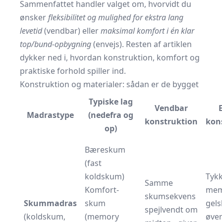
Sammenfattet handler valget om, hvorvidt du
ønsker
fleksibilitet og mulighed for ekstra lang
levetid
(vendbar) eller
maksimal komfort i én klar
top/bund-opbygning
(envejs). Resten af artiklen
dykker ned i, hvordan konstruktion, komfort og
praktiske forhold spiller ind.
Konstruktion og materialer: sådan er de bygget
Typiske lag
Vendbar
Madras­type
(nedefra og
konstruktion
kon
op)
Bære­skum
(fast
koldskum)
Tyk
Samme
Komfort­
memo
skum­sekvens
Skummadras
skum
gel­
spejlvendt om
(koldskum,
(memory
øver