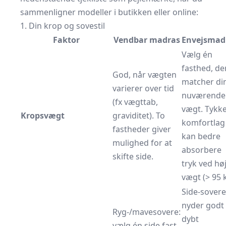
sammenligner modeller i butikken eller online:
1. Din krop og sovestil
Faktor
Vendbar madras
Envejsmad
Vælg én
fasthed, de
God, når vægten
matcher di
varierer over tid
nuværende
(fx vægttab,
vægt. Tykk
Kropsvægt
graviditet). To
komfortlag
fastheder giver
kan bedre
mulighed for at
absorbere
skifte side.
tryk ved hø
vægt (> 95 k
Side-sovere
nyder godt 
Ryg-/mavesovere:
dybt
vælg én side fast,