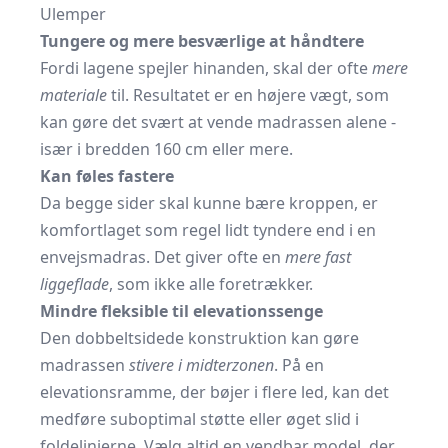
Ulemper
Tungere og mere besværlige at håndtere
Fordi lagene spejler hinanden, skal der ofte
mere
materiale
til. Resultatet er en højere vægt, som
kan gøre det svært at vende madrassen alene -
især i bredden 160 cm eller mere.
Kan føles fastere
Da begge sider skal kunne bære kroppen, er
komfortlaget som regel lidt tyndere end i en
envejsmadras. Det giver ofte en
mere fast
liggeflade
, som ikke alle foretrækker.
Mindre fleksible til elevationssenge
Den dobbeltsidede konstruktion kan gøre
madrassen
stivere i midterzonen
. På en
elevations­ramme, der bøjer i flere led, kan det
medføre suboptimal støtte eller øget slid i
foldelinjerne. Vælg altid en vendbar model, der