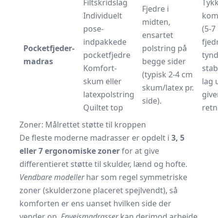
Filtskrids­lag
Tyk
Fjedre i
Individuelt
kom
midten,
pose­
(5-7
ensartet
indpakkede
fjed
Pocketfjeder­
polstring på
pocket­fjedre
tynd
madras
begge sider
Komfort­
stab
(typisk 2-4 cm
skum eller
lag 
skum/latex pr.
latex­polstring
give
side).
Quiltet top
retn
Zoner: Målrettet støtte til krop­pen
De fleste moderne madrasser er opdelt i
3, 5
eller 7 ergonomiske zoner
for at give
differentieret støtte til skulder, lænd og hofte.
Vendbare modeller
har som regel symmetriske
zoner (skulderzone placeret spejlvendt), så
komforten er ens uanset hvilken side der
vender op.
Envejs­madrasser
kan derimod arbejde