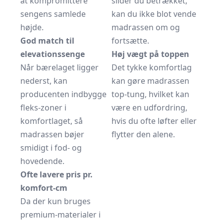
at kompromittere
slider du betrækket,
sengens samlede
kan du ikke blot vende
højde.
madrassen om og
God match til
fortsætte.
elevationssenge
Høj vægt på toppen
Når bærelaget ligger
Det tykke komfortlag
nederst, kan
kan gøre madrassen
producenten indbygge
top-tung, hvilket kan
fleks-zoner i
være en udfordring,
komfortlaget, så
hvis du ofte løfter eller
madrassen bøjer
flytter den alene.
smidigt i fod- og
hovedende.
Ofte lavere pris pr.
komfort-cm
Da der kun bruges
premium-materialer i