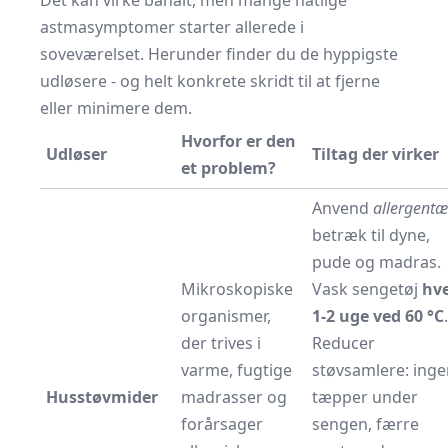
Det kan virke banalt, men mange natlige
astmasymptomer starter allerede i
soveværelset. Herunder finder du de hyppigste
udløsere - og helt konkrete skridt til at fjerne
eller minimere dem.
Hvorfor er den
Udløser
Tiltag der virker
et problem?
Anvend
allergentæ
betræk til dyne,
pude og madras.
Mikroskopiske
Vask sengetøj
hv
organismer,
1-2 uge ved 60 °C
.
der trives i
Reducer
varme, fugtige
støvsamlere: inge
Husstøvmider
madrasser og
tæpper under
forårsager
sengen, færre