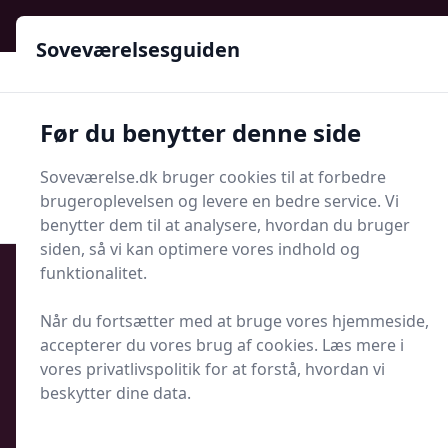
Soveværelsesguiden - Din guide til ro, stil og bedre søvn
Soveværelsesguiden
Soveværelsesguiden
Før du benytter denne side
Menu
Soveværelse.dk bruger cookies til at forbedre
Søg nu
Søg nu
brugeroplevelsen og levere en bedre service. Vi
benytter dem til at analysere, hvordan du bruger
siden, så vi kan optimere vores indhold og
funktionalitet.
Når du fortsætter med at bruge vores hjemmeside,
Udgivet i
Søvn og Sundhed
accepterer du vores brug af cookies. Læs mere i
vores privatlivspolitik for at forstå, hvordan vi
Er natlig astma årsagen til dine
beskytter dine data.
opvågninger?