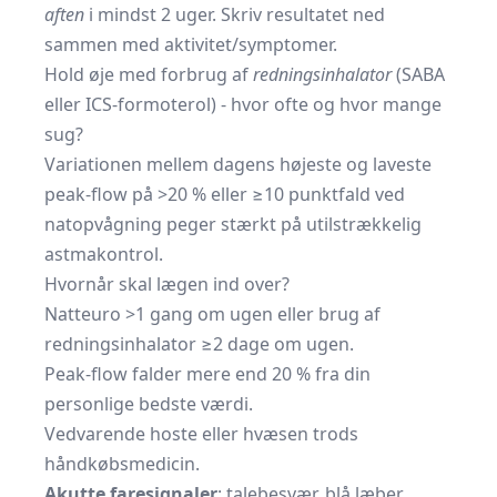
aften
i mindst 2 uger. Skriv resultatet ned
sammen med aktivitet/symptomer.
Hold øje med forbrug af
redningsinhalator
(SABA
eller ICS-formoterol) - hvor ofte og hvor mange
sug?
Variationen mellem dagens højeste og laveste
peak-flow på >20 % eller ≥10 punktfald ved
natopvågning peger stærkt på utilstrækkelig
astmakontrol.
Hvornår skal lægen ind over?
Natteuro >1 gang om ugen eller brug af
redningsinhalator ≥2 dage om ugen.
Peak-flow falder mere end 20 % fra din
personlige bedste værdi.
Vedvarende hoste eller hvæsen trods
håndkøbsmedicin.
Akutte faresignaler
: talebesvær, blå læber,