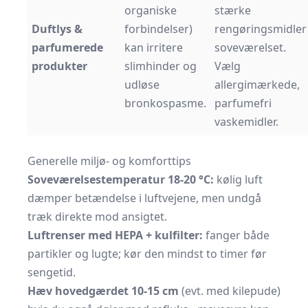
organiske
stærke
Duftlys &
forbindelser)
rengøringsmidler 
parfumerede
kan irritere
soveværelset.
produkter
slimhinder og
Vælg
udløse
allergimærkede,
bronkospasme.
parfumefri
vaskemidler.
Generelle miljø- og komforttips
Soveværelsestemperatur 18-20 °C:
kølig luft
dæmper betændelse i luftvejene, men undgå
træk direkte mod ansigtet.
Luftrenser med HEPA + kulfilter:
fanger både
partikler og lugte; kør den mindst to timer før
sengetid.
Hæv hovedgærdet 10-15 cm
(evt. med kilepude)