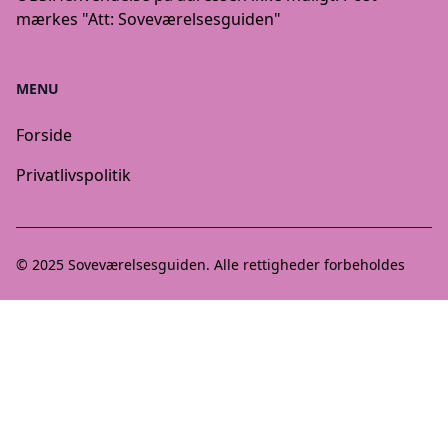
mærkes "Att: Soveværelsesguiden"
MENU
Forside
Privatlivspolitik
© 2025
Soveværelsesguiden
. Alle rettigheder forbeholdes