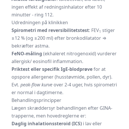
ingen effekt af redningsinhalator efter 10
minutter - ring 112.
Udredningen på klinikken
Spirometri med reversibilitetstest
: FEV
stiger
1
≥12 % (og ≥200 ml) efter bronkodilatator ⇒
bekræfter astma.
FeNO-måling
(ekhaleret nitrogenoxid) vurderer
allergisk/ eosinofil inflammation.
Priktest eller specifik IgE-blodprøve
for at
opspore allergener (husstøvmide, pollen, dyr).
Evt.
peak-flow kurve
over 2-4 uger, hvis spirometri
er normal i dagtimerne.
Behandlingsprincipper
Lægen skræddersyr behandlingen efter GINA-
trapperne, men hovedreglerne er:
Daglig inhalationssteroid (ICS)
i lav eller