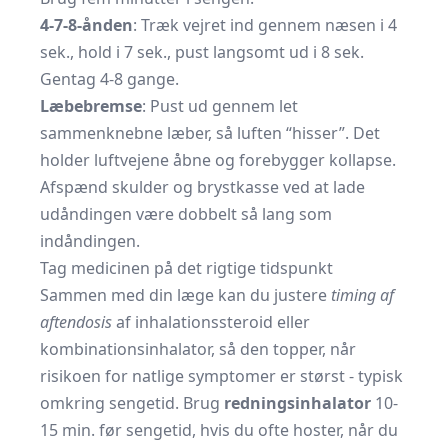
4-7-8-ånden
: Træk vejret ind gennem næsen i 4
sek., hold i 7 sek., pust langsomt ud i 8 sek.
Gentag 4-8 gange.
Læbe­bremse
: Pust ud gennem let
sammenknebne læber, så luften “hisser”. Det
holder luftvejene åbne og forebygger kollapse.
Afspænd skulder og brystkasse ved at lade
udåndingen være dobbelt så lang som
indåndingen.
Tag medicinen på det rigtige tidspunkt
Sammen med din læge kan du justere
timing af
aftendosis
af inhalationssteroid eller
kombinationsinhalator, så den topper, når
risikoen for natlige symptomer er størst - typisk
omkring sengetid. Brug
redningsinhalator
10-
15 min. før sengetid, hvis du ofte hoster, når du