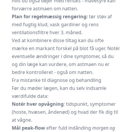
hvis du også døjer med refluks - mavesyre kan
forværre astmaen om natten.
Plan for regelmæssig rengøring:
tør støv af
med fugtig klud, vask gardiner og rens
ventilationsfiltre hver 3. måned.
Ved at kombinere disse tiltag kan du ofte
mærke en markant forskel på blot få uger. Notér
eventuelle ændringer i dine symptomer, så du
og din læge kan vurdere, om astmaen nu er
bedre kontrolleret - også om natten.
Fra mistanke til diagnose og behandling
Før du møder lægen, kan du selv indsamle
værdifulde data:
Notér hver opvågning
: tidspunkt, symptomer
(hoste, hvæsen, åndenød) og hvad der fik dig til
at vågne.
Mål peak-flow
efter fuld indånding
morgen og