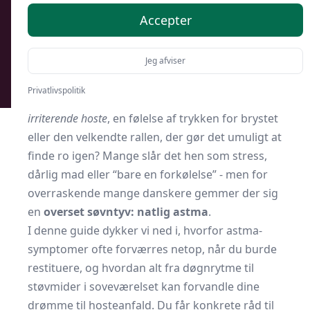
Accepter
Af
Soveværelse.dk
11. marts 2026
Jeg afviser
Understøttet af kunstig intelligens
Privatlivspolitik
Vågner du flere gange hver nat med en
irriterende hoste
, en følelse af trykken for brystet
eller den velkendte rallen, der gør det umuligt at
finde ro igen? Mange slår det hen som stress,
dårlig mad eller “bare en forkølelse” - men for
overraskende mange danskere gemmer der sig
en
overset søvntyv: natlig astma
.
I denne guide dykker vi ned i, hvorfor astma-
symptomer ofte forværres netop, når du burde
restituere, og hvordan alt fra døgnrytme til
støvmider i soveværelset kan forvandle dine
drømme til hosteanfald. Du får konkrete råd til