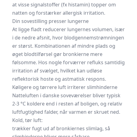
at visse signalstoffer (fx histamin) topper om
natten og forstærker allergisk irritation.
Din sovestilling presser lungerne
At ligge fladt reducerer lungernes volumen, især
i de nedre afsnit, hvor blodgennemstrømningen
er størst. Kombinationen af mindre plads og
øget blodtilførsel gør bronkierne mere
følsomme. Hos nogle forværrer refluks samtidig
irritation af svælget, hvilket kan udløse
reflektorisk hoste og astmatisk respons.
Køligere og tørrere luft irriterer slimhinderne
Natteluften i danske soveværelser bliver typisk
2-3 °C koldere end i resten af boligen, og relativ
luftfugtighed falder, når varmen er skruet ned.
Kold, tør luft:
trækker fugt ud af bronkiernes slimlag, så
slimhinderne bliver mere sårbare