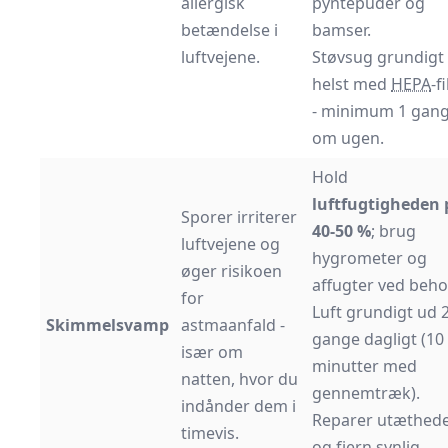
allergisk
pyntepuder og
betændelse i
bamser.
luftvejene.
Støvsug grundigt 
helst med
HEPA
-f
- minimum 1 gan
om ugen.
Hold
luftfugtigheden 
Sporer irriterer
40-50 %
; brug
luftvejene og
hygrometer og
øger risikoen
affugter ved beho
for
Luft grundigt ud 
Skimmelsvamp
astmaanfald -
gange dagligt (10
især om
minutter med
natten, hvor du
gennemtræk).
indånder dem i
Reparer utæthed
timevis.
og fjern synlig