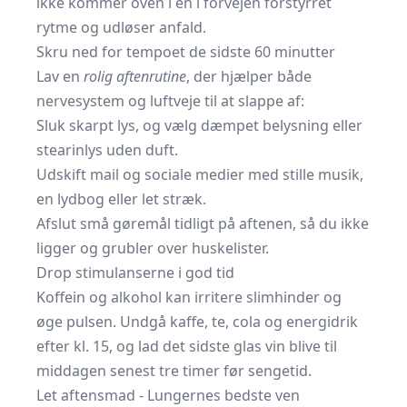
ikke kommer oven i en i forvejen forstyrret
rytme og udløser anfald.
Skru ned for tempoet de sidste 60 minutter
Lav en
rolig aftenrutine
, der hjælper både
nervesystem og luftveje til at slappe af:
Sluk skarpt lys, og vælg dæmpet belysning eller
stearinlys uden duft.
Udskift mail og sociale medier med stille musik,
en lydbog eller let stræk.
Afslut små gøremål tidligt på aftenen, så du ikke
ligger og grubler over huskelister.
Drop stimulanserne i god tid
Koffein og alkohol kan irritere slimhinder og
øge pulsen. Undgå kaffe, te, cola og energidrik
efter kl. 15, og lad det sidste glas vin blive til
middagen senest tre timer før sengetid.
Let aftensmad - Lungernes bedste ven