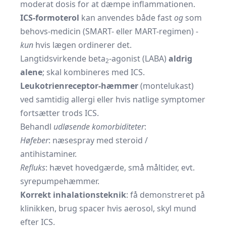
moderat dosis for at dæmpe inflammationen.
ICS-formoterol
kan anvendes både fast
og
som
behovs-medicin (SMART- eller MART-regimen) -
kun
hvis lægen ordinerer det.
Langtidsvirkende beta
-agonist (LABA)
aldrig
2
alene
; skal kombineres med ICS.
Leukotrienreceptor-hæmmer
(montelukast)
ved samtidig allergi eller hvis natlige symptomer
fortsætter trods ICS.
Behandl
udløsende komorbiditeter
:
Høfeber
: næsespray med steroid /
antihistaminer.
Refluks
: hævet hovedgærde, små måltider, evt.
syrepumpehæmmer.
Korrekt inhalationsteknik
: få demonstreret på
klinikken, brug spacer hvis aerosol, skyl mund
efter ICS.