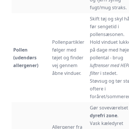
fugt/mug straks.
Skift tøj og skyl h
før sengetid i
pollensæsonen.
Pollenpartikler
Hold vinduet lukk
Pollen
følger med
på dage med høje
(udendørs
tøjet og finder
pollental - brug
allergener)
vej gennem
luftrenser med HEP
åbne vinduer.
filter
i stedet.
Støvsug og tør st
oftere i
foråret/sommere
Gør soveværelset t
dyrefri zone
.
Vask kæledyret
Allergener fra