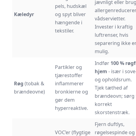
jævnligt eller bru
pels, hudskæl
allergenreducere
Kæledyr
og spyt bliver
vådservietter.
hængende i
Invester i kraftig
tekstiler.
luftrenser, hvis
separering ikke e
mulig.
Indfør
100 % røgf
Partikler og
hjem
- især i sove
tjærestoffer
og opholdsrum.
Røg
(tobak &
inflammerer
Tjek tæthed af
brændeovne)
bronkierne og
brændeovn; sørg 
gør dem
korrekt
hyperreaktive.
skorstenstræk.
Fjern duftlys,
VOC’er (flygtige
røgelsespinde og