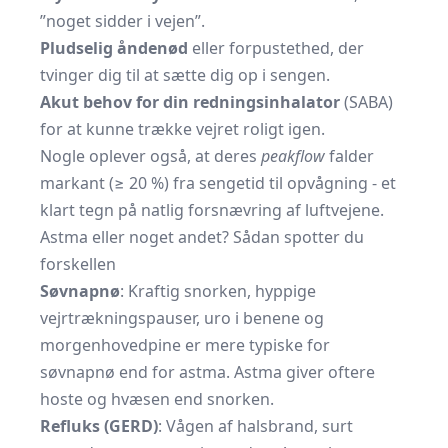
”noget sidder i vejen”.
Pludselig åndenød
eller forpustethed, der
tvinger dig til at sætte dig op i sengen.
Akut behov for din redningsinhalator
(SABA)
for at kunne trække vejret roligt igen.
Nogle oplever også, at deres
peakflow
falder
markant (≥ 20 %) fra sengetid til opvågning - et
klart tegn på natlig forsnævring af luftvejene.
Astma eller noget andet? Sådan spotter du
forskellen
Søvnapnø
: Kraftig snorken, hyppige
vejrtrækningspauser, uro i benene og
morgenhovedpine er mere typiske for
søvnapnø end for astma. Astma giver oftere
hoste og hvæsen end snorken.
Refluks (GERD)
: Vågen af halsbrand, surt