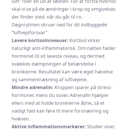
luft” river én ud af søvnen. For at forstå hvorfor,
skal vi se på de ændringer i krop og omgivelser,
der finder sted, når du går til ro.
Døgnrytmen skruer ned for dit indbyggede
“luftvejsforsvar”
Lavere kortisolniveauer:
Kortisol virker
naturligt anti-inflammatorisk. Om natten falder
hormonet til sit laveste niveau, og dermed
svækkes dæmpningen af betændelse i
bronkierne. Resultatet kan være øget hævelse
og sammentrækning af luftvejene.
Mindre adrenalin:
Kroppen sparer på stress-
hormoner, mens du sover. Adrenalin hjælper
ellers med at holde bronkierne åbne, så et
natligt fald kan føre til mere forsnævring og
hvæsen.
Aktive inflammationsmarkører:
Studier viser,