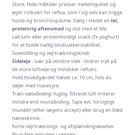
Store, fede måltider presser mellemgulvet og
øger risikoen for reflux, som i sig selv kan trigge
hoste og bronchospasme. Vælg i stedet en
let,
proteinrig aftensmad
og slut med et lille
calcium- eller proteinholdigt snack (fx yoghurt)
for at holde natlig blodsukkerstabilitet.
Sovestilling og vejrtrækningskneb
Sideleje
- især på venstre side - lindrer tryk på
de store luftveje og mindsker refluks.
Hold hovedgærdet hævet ca. 10 cm, hvis du
døjer med mavesyre.
Træn
næseånding
; fugtig, filtreret luft irriterer
mindre end mundånding. Tape evt. forsigtigt
munden (efter lægens accept) eller brug en blød
næseskinne.
Korte vejrtræknings- og afspændingsøvelser
Brug fem minutter i sengen: