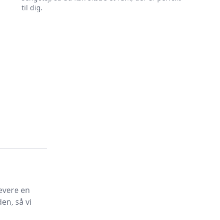
til dig.
evere en
en, så vi