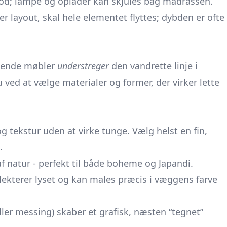
rod; lampe og oplader kan skjules bag madrassen.
r layout, skal hele elementet flyttes; dybden er ofte
ggende møbler
understreger
den vandrette linje i
 ved at vælge materialer og former, der virker lette
 tekstur uden at virke tunge. Vælg helst en fin,
.
 af natur - perfekt til både boheme og Japandi.
flekterer lyset og kan males præcis i væggens farve
ller messing) skaber et grafisk, næsten “tegnet”