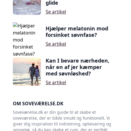
glide
Se artikel
Hjælper melatonin mod
forsinket søvnfase?
Se artikel
Kan I bevare nærheden,
når en af jer kæmper
med søvnløshed?
Se artikel
OM SOVEVÆRELSE.DK
Soveværelse.dk er din guide til at skabe et
soveværelse, der er både smukt og funktionelt. Vi
giver dig inspiration til indretning, opbevaring og
sengetøj, så du kan skabe et rum, der er perfekt