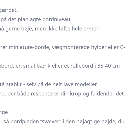
gærdet.
n på det planlagte bordniveau.
må gerne bøje, men ikke løfte hele armen.
er miniature-borde, vægmonterede hylder eller C-
ebord, en smal bænk eller et rullebord i 35-40 cm
 stabilt - selv på de helt lave modeller.
rd, der både respekterer din krop og fuldender det
enge
n, så bordpladen “svæver” i den nøjagtige højde, du