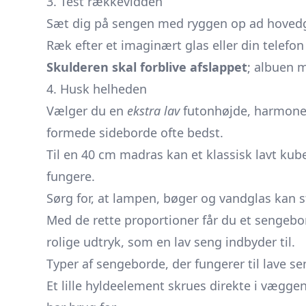
3. Test rækkevidden
Sæt dig på sengen med ryggen op ad hoved
Ræk efter et imaginært glas eller din telefo
Skulderen skal forblive afslappet
; albuen 
4. Husk helheden
Vælger du en
ekstra lav
futonhøjde, harmoner
formede sideborde ofte bedst.
Til en 40 cm madras kan et klassisk lavt kub
fungere.
Sørg for, at lampen, bøger og vandglas kan stå
Med de rette proportioner får du et sengebo
rolige udtryk, som en lav seng indbyder til.
Typer af sengeborde, der fungerer til lave s
Et lille hyldeelement skrues direkte i vægge