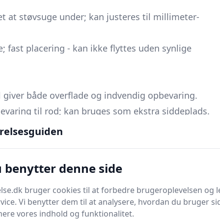
t at støvsuge under; kan justeres til millimeter-
fast placering - kan ikke flyttes uden synlige
al giver både overflade og indvendig opbevaring.
bevaring til rod; kan bruges som ekstra siddeplads.
n lav seng; kræver løft for at gøre rent under,
relsesguiden
u benytter denne side
yldeplads og et luftigt, skandi-look.
én gang; let at flytte; fungerer også som dekorativ
se.dk bruger cookies til at forbedre brugeroplevelsen og l
vice. Vi benytter dem til at analysere, hvordan du bruger sid
ere vores indhold og funktionalitet.