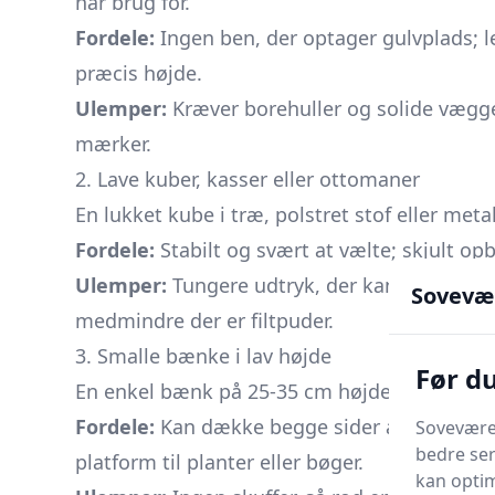
har brug for.
Fordele:
Ingen ben, der optager gulvplads; le
præcis højde.
Ulemper:
Kræver borehuller og solide vægge; 
mærker.
2. Lave kuber, kasser eller ottomaner
En lukket kube i træ, polstret stof eller met
Fordele:
Stabilt og svært at vælte; skjult op
Ulemper:
Tungere udtryk, der kan dominere e
Sovevæ
medmindre der er filtpuder.
3. Smalle bænke i lav højde
Før d
En enkel bænk på 25-35 cm højde giver lang h
Fordele:
Kan dække begge sider af sengen på 
Soveværel
bedre ser
platform til planter eller bøger.
kan optim