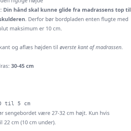
den rigtige højde
t:
Din hånd skal kunne glide fra madrassens top til
 skulderen
. Derfor bør bordpladen enten flugte med
olut maksimum er 10 cm.
kant og aflæs højden til
øverste kant af madrassen
.
dras:
30-45 cm
0 til 5 cm
ør sengebordet være 27-32 cm højt. Kun hvis
il 22 cm (10 cm under).