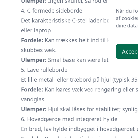
Ulemper:
Ingen skuffer, så rod er synligt; 
4. C-formede sideborde
Når du f
af cookie
Det karakteristiske C-stel lader bordpladen 
dine data
eller laptop.
Fordele:
Kan trækkes helt ind til kroppen ud
skubbes væk.
Accep
Ulemper:
Smal base kan være let at vippe; 
5. Lave rulleborde
Et lille metal- eller træbord på hjul (typisk 3
Fordele:
Kan køres væk ved rengøring eller s
vandglas.
Ulemper:
Hjul skal låses for stabilitet; synl
6. Hovedgærde med integreret hylde
En bred, lav hylde indbygget i hovedgærdet 