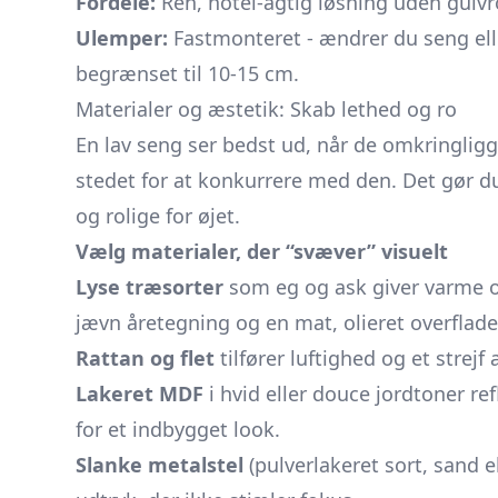
Fordele:
Ren, hotel-agtig løsning uden gulv
Ulemper:
Fastmonteret - ændrer du seng elle
begrænset til 10-15 cm.
Materialer og æstetik: Skab lethed og ro
En lav seng ser bedst ud, når de omkringli
stedet for at konkurrere med den. Det gør du
og rolige for øjet.
Vælg materialer, der “svæver” visuelt
Lyse træsorter
som eg og ask giver varme og
jævn åretegning og en mat, olieret overflade
Rattan og flet
tilfører luftighed og et strejf
Lakeret MDF
i hvid eller douce jordtoner re
for et indbygget look.
Slanke metalstel
(pulverlakeret sort, sand e