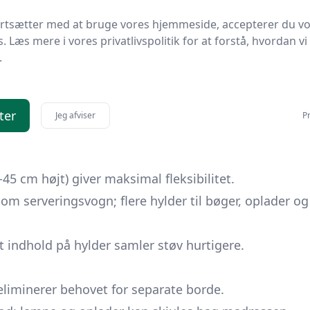
kræver mere gulvlængde end et traditionelt natbord.
ortsætter med at bruge vores hjemmeside, accepterer du v
s. Læs mere i vores privatlivspolitik for at forstå, hvordan vi
glide ind over madrassen - praktisk til morgenkaffe
.
en at forlade sengen; fylder minimalt, når den
ter
Jeg afviser
Pr
begrænset opbevaringsplads.
5-45 cm højt) giver maksimal fleksibilitet.
om serveringsvogn; flere hylder til bøger, oplader og
igt indhold på hylder samler støv hurtigere.
eliminerer behovet for separate borde.