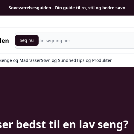
Soveværelsesguiden - Din guide til ro, stil og bedre søvn
Søg nu
den
Søg nu
Senge og Madrasser
Søvn og Sundhed
Tips og Produkter
r bedst til en lav seng?