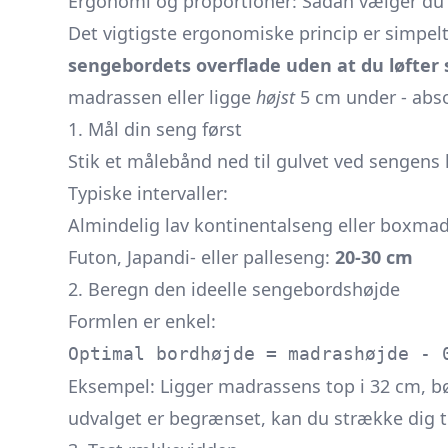
Ergonomi og proportioner: Sådan vælger du 
Det vigtigste ergonomiske princip er simpel
sengebordets overflade uden at du løfter
madrassen eller ligge
højst
5 cm under - abs
1. Mål din seng først
Stik et målebånd ned til gulvet ved sengens 
Typiske intervaller:
Almindelig lav kontinentalseng eller boxma
Futon, Japandi- eller palle­seng:
20-30 cm
2. Beregn den ideelle sengebordshøjde
Formlen er enkel:
Optimal bordhøjde = madrashøjde - 
Eksempel: Ligger madrassens top i 32 cm, b
udvalget er begrænset, kan du strække dig t