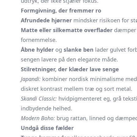
udtryk, der ikke stjæler fokus.
Formgivning, der fremmer ro
Afrundede hjørner
mindsker risikoen for st
Matte eller silkematte overflader
dæmper r
fornemmelse.
Åbne hylder
og
slanke ben
lader gulvet forb
sengen lavere på den elegante måde.
Stilretninger, der klæder lave senge
Japandi:
kombiner nordisk minimalisme med ja
diskret kontrast mellem træ og sort metal.
Skandi Classic:
hvidpigmenteret eg, grå teksti
indbydende helhed.
Modern Boho:
brug rattan, linned og dæmpede
Undgå disse fælder