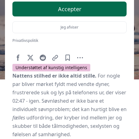
Accepter
Jeg afviser
Privatlivspolitik
Af
Soveværelse.dk
22. marts 2026
Understøttet af kunstig intelligens
Nattens stilhed er ikke altid stille.
For nogle
par bliver mørket fyldt med vendte dyner,
frustrerede suk og lys på telefonens ur, der viser
02:47 - igen. Søvnløshed er ikke bare et
individuelt søvnproblem; det kan hurtigt blive en
fælles
udfordring, der kryber ind mellem jer og
skubber til både tålmodigheden, sexlysten og
følelsen af samhørighed.