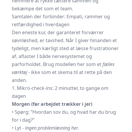
nemmere at rykke tættere sammen og
bekæmpe det som et team.
Samtalen der forbinder: Empati, rammer og
retfærdighed i hverdagen
Den eneste kur, der garanteret forværrer
søvnløshed, er tavshed. Når I giver hinanden et
tydeligt, men kærligt sted at læsse frustrationer
af, aflaster I både nervesystemet og
parforholdet. Brug modellen her som et
fælles
værktøj
- ikke som et skema til at rette på den
anden.
1. Mikro-check-ins: 2 minutter, to gange om
dagen
Morgen (før arbejdet trækker i jer)
• Spørg: ”Hvordan sov du, og hvad har du brug
for i dag?”
• Lyt -
ingen problemløsning her
.