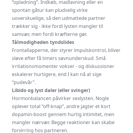
“opladning”. Indkøb, madlavning eller en
spontan gåtur kan pludselig virke
uoverskuelige, så den udmattede partner
trækker sig - ikke fordi lysten mangler til
samvær, men fordi kræfterne gør.
Tålmodigheden tyndslides
Frontallapperne, der styrer impulskontrol, bliver
sløve efter få timers søvnunderskud. Små
irritationsmomenter vokser - og diskussioner
eskalerer hurtigere, end I kan nå at sige
“pudevår”.
Libido og lyst daler (eller svinger)
Hormonbalancen påvirker sexlysten. Nogle
oplever total “off-knap”, andre jagter et kort
dopamin-boost gennem hurtig intimitet, men
mangler nærvær. Begge reaktioner kan skabe
forvirring hos partneren.