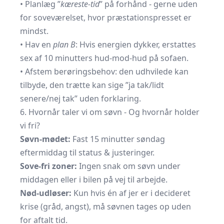
• Planlæg ”
kæreste-tid
” på forhånd - gerne uden
for soveværelset, hvor præstationspresset er
mindst.
• Hav en
plan B
: Hvis energien dykker, erstattes
sex af 10 minutters hud-mod-hud på sofaen.
• Afstem berøringsbehov: den udhvilede kan
tilbyde, den trætte kan sige ”ja tak/lidt
senere/nej tak” uden forklaring.
6. Hvornår taler vi om søvn - Og hvornår holder
vi fri?
Søvn-mødet:
Fast 15 minutter søndag
eftermiddag til status & justeringer.
Sove-fri zoner:
Ingen snak om søvn under
middagen eller i bilen på vej til arbejde.
Nød-udløser:
Kun hvis én af jer er i decideret
krise (gråd, angst), må søvnen tages op uden
for aftalt tid.