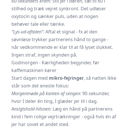
60-sekunders kram:
Stil jer i døren, tæl til 60 i
stilhed og træk vejret synkront. Det udløser
oxytocin og sænker puls, uden at nogen
behøver tale eller tænke.
“Lys-ud-aftalen”:
Aftal et signal - fx at den
søvnløse trykker partnerens hånd to gange -
når vedkommende er klar til at få lyset slukket.
Ingen straf, ingen skynden på.
Godmorgen - Kærligheden begynder, før
kaffemaskinen kører
Start dagen med
mikro-fejringer
, så natten ikke
står som det eneste fokus:
Morgenmøde på kanten af sengen:
90 sekunder,
hvor I deler én ting, I glæder jer til i dag.
Ansigtshold-hilsnen:
Læg en hånd på partnerens
kind i fem rolige vejrtrækninger - også hvis én af
jer har sovet et andet sted.