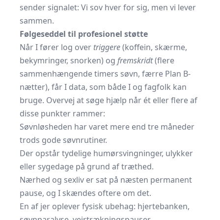
sender signalet: Vi sov hver for sig, men vi lever
sammen.
Følgeseddel til profesionel støtte
Når I fører log over
triggere
(koffein, skærme,
bekymringer, snorken) og
fremskridt
(flere
sammenhængende timers søvn, færre Plan B-
nætter), får I data, som både I og fagfolk kan
bruge. Overvej at søge hjælp når ét eller flere af
disse punkter rammer:
Søvnløsheden har varet mere end tre måneder
trods gode søvnrutiner.
Der opstår tydelige humørsvingninger, ulykker
eller sygedage på grund af træthed.
Nærhed og sexliv er sat på næsten permanent
pause, og I skændes oftere om det.
En af jer oplever fysisk ubehag: hjertebanken,
søvnparalyse, vejrtrækningspauser.