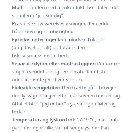
Mød hinanden med øjenkontakt, før I taler - det
signalerer “jeg ser dig”.
Praktiske soveværelsesløsninger, der redder
både søvn og samhørighed
Fysiske justeringer
kan mindske friktion
(bogstaveligt talt) og bevare den
følelsesmæssige tæthed:
Separate dyner eller madrastopper:
Reducerer
støj fra vendeture og temperaturkonflikter
uden at sende jer i hver sit rum.
Fleksible sengetider:
Den trætte går i forvejen,
den lysvågne følger efter, når søvnen melder sig.
Aftal et blidt “jeg er her”-kys, så ingen føler sig
forladt.
Temperatur- og lyskontrol:
17-19 °C, blackout-
gardiner og et lille, varmt sengelys, der kan