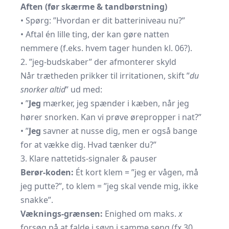
Aften (før skærme & tandbørstning)
• Spørg: ”Hvordan er dit batteriniveau nu?”
• Aftal én lille ting, der kan gøre natten
nemmere (f.eks. hvem tager hunden kl. 06?).
2. ”jeg-budskaber” der afmonterer skyld
Når trætheden prikker til irritationen, skift ”
du
snorker altid
” ud med:
• ”
Jeg
mærker, jeg spænder i kæben, når jeg
hører snorken. Kan vi prøve ørepropper i nat?”
• ”
Jeg
savner at nusse dig, men er også bange
for at vække dig. Hvad tænker du?”
3. Klare nattetids-signaler & pauser
Berør-koden:
Ét kort klem = ”jeg er vågen, må
jeg putte?”, to klem = ”jeg skal vende mig, ikke
snakke”.
Væknings-grænsen:
Enighed om maks.
x
forsøg på at falde i søvn i samme seng (fx 30