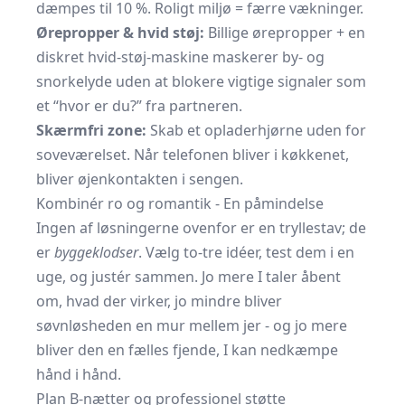
dæmpes til 10 %. Roligt miljø = færre vækninger.
Ørepropper & hvid støj:
Billige ørepropper + en
diskret hvid-støj-maskine maskerer by- og
snorkelyde uden at blokere vigtige signaler som
et “hvor er du?” fra partneren.
Skærmfri zone:
Skab et opladerhjørne uden for
soveværelset. Når telefonen bliver i køkkenet,
bliver øjenkontakten i sengen.
Kombinér ro og romantik - En påmindelse
Ingen af løsningerne ovenfor er en tryllestav; de
er
byggeklodser
. Vælg to-tre idéer, test dem i en
uge, og justér sammen. Jo mere I taler åbent
om, hvad der virker, jo mindre bliver
søvnløsheden en mur mellem jer - og jo mere
bliver den en fælles fjende, I kan nedkæmpe
hånd i hånd.
Plan B-nætter og professionel støtte