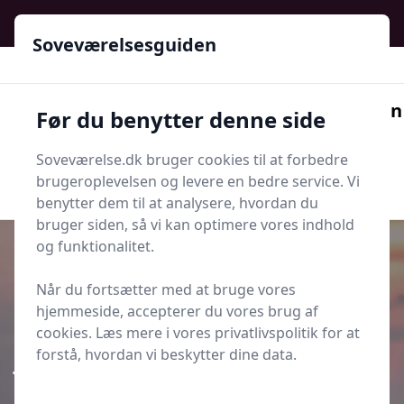
Soveværelsesguiden - Din guide til ro, stil og bedre søvn
Soveværelsesguiden
Soveværelsesguiden
Før du benytter denne side
Menu
Soveværelse.dk bruger cookies til at forbedre
Søg nu
Søg nu
brugeroplevelsen og levere en bedre service. Vi
benytter dem til at analysere, hvordan du
bruger siden, så vi kan optimere vores indhold
og funktionalitet.
Når du fortsætter med at bruge vores
Udgivet i
Parforhold og Romantik
hjemmeside, accepterer du vores brug af
cookies. Læs mere i vores privatlivspolitik for at
Kan I bevare nærheden, når en af
forstå, hvordan vi beskytter dine data.
jer kæmper med søvnløshed?