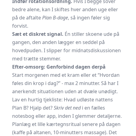
Indfør rotationsordning.
Hvis I begge sover
bedre alene, kan I skiftes hver anden uge eller
på de aftalte
Plan B-dage
, så ingen føler sig
forvist.
Sæt et diskret signal.
Én stiller skoene ude på
gangen, den anden lægger en seddel på
hovedpuden. I slipper for midnatsdiskussionen
med trætte stemmer.
Efter-omsorg: Genforbind dagen derpå
Start morgenen med et kram eller et “Hvordan
føles din krop i dag?” - max 2 minutter. Så har I
anerkendt situationen uden at dvæle unødigt.
Lav en hurtig tjekliste: Hvad udløste nattens
Plan B? Hjalp det?
Skriv det ned
i en fælles
notesbog eller app, inden I glemmer detaljerne.
Planlæg et lille kærtegnsritual senere på dagen
(kaffe på altanen, 10-minutters massage). Det