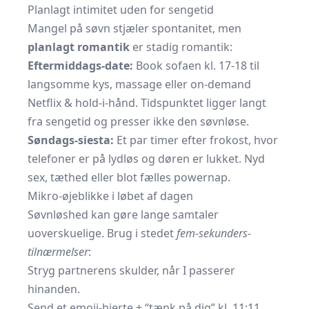
Planlagt intimitet uden for sengetid
Mangel på søvn stjæler spontanitet, men
planlagt romantik
er stadig romantik:
Eftermiddags-date:
Book sofaen kl. 17-18 til
langsomme kys, massage eller on-demand
Netflix & hold-i-hånd. Tidspunktet ligger langt
fra sengetid og presser ikke den søvnløse.
Søndags-siesta:
Et par timer efter frokost, hvor
telefoner er på lydløs og døren er lukket. Nyd
sex, tæthed eller blot fælles powernap.
Mikro-øjeblikke i løbet af dagen
Søvnløshed kan gøre lange samtaler
uoverskuelige. Brug i stedet
fem-sekunders-
tilnærmelser
:
Stryg partnerens skulder, når I passerer
hinanden.
Send et emoji-hjerte + “tænk på dig” kl. 11:11.