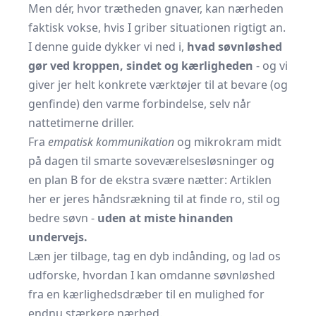
Men dér, hvor trætheden gnaver, kan nærheden
faktisk vokse, hvis I griber situationen rigtigt an.
I denne guide dykker vi ned i,
hvad søvnløshed
gør ved kroppen, sindet og kærligheden
- og vi
giver jer helt konkrete værktøjer til at bevare (og
genfinde) den varme forbindelse, selv når
nattetimerne driller.
Fra
empatisk kommunikation
og mikrokram midt
på dagen til smarte soveværelsesløsninger og
en plan B for de ekstra svære nætter: Artiklen
her er jeres håndsrækning til at finde ro, stil og
bedre søvn -
uden at miste hinanden
undervejs.
Læn jer tilbage, tag en dyb indånding, og lad os
udforske, hvordan I kan omdanne søvnløshed
fra en kærlighedsdræber til en mulighed for
endnu stærkere nærhed.