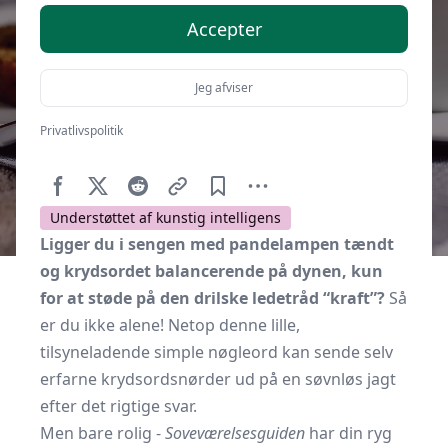
Accepter
Jeg afviser
Privatlivspolitik
Af
Soveværelse.dk
18. oktober 2025
Understøttet af kunstig intelligens
Ligger du i sengen med pandelampen tændt
og krydsordet balancerende på dynen, kun
for at støde på den drilske ledetråd “kraft”?
Så
er du ikke alene! Netop denne lille,
tilsyneladende simple nøgleord kan sende selv
erfarne krydsordsnørder ud på en søvnløs jagt
efter det rigtige svar.
Men bare rolig -
Soveværelsesguiden
har din ryg