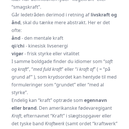
“smagskraft”.
Går ledetråden derimod i retning af
livskraft og
ånd
, skal du tænke mere abstrakt. Her er det
ofte:
ånd
- den mentale kraft
qi
/
chi
- kinesisk livsenergi
vigør
- frisk styrke eller vitalitet
I samme boldgade finder du idiomer som “
saft
og kraft
”, “
med fuld kraft
” eller “
i kraft af
” ( = “på
grund af” ), som krydsordet kan hentyde til med
formuleringer som “grundet” eller “med al
styrke”.
Endelig kan “kraft” optræde som
egennavn
eller brand
. Den amerikanske fødevaregigant
Kraft
, efternavnet “Kraft” i slægtsopgaver eller
det tyske band
Kraftwerk
(samt ordet “kraftwerk”