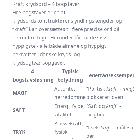
Kraft krydsord – 4 bogstaver
Fire bogstaver er en af
krydsordskonstruktørens yndlingslængder, og
“kraft” kan oversættes til flere præcise ord på
netop fire tegn. Herunder får du de seks
hyppigste - alle både almene og hyppigt
bekræftet i danske kryds- og
krydsogtværsopgaver.
4-
Typisk
Ledetråd/eksempel
bogstavsløsning
betydning
Autoritet,
“Politisk
kraft
” -
magt
MAGT
herredømme
blokkerer loven
Energi, fylde,
“Saft og
kraft
” -
SAFT
vitalitet
livlighed
Pressekraft,
“Dæk-
kraft
” - måles i
TRYK
fysisk
bar