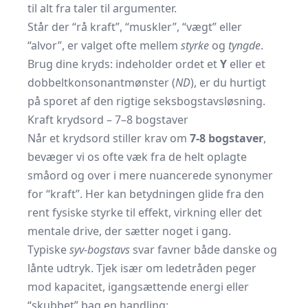
til alt fra taler til argumenter.
Står der “rå kraft”, “muskler”, “vægt” eller
“alvor”, er valget ofte mellem
styrke
og
tyngde
.
Brug dine kryds: indeholder ordet et
Y
eller et
dobbeltkonsonant­mønster (
ND
), er du hurtigt
på sporet af den rigtige seksbogstavsløsning.
Kraft krydsord – 7–8 bogstaver
Når et krydsord stiller krav om
7-8 bogstaver
,
bevæger vi os ofte væk fra de helt oplagte
småord og over i mere nuancerede synonymer
for “kraft”. Her kan betydningen glide fra den
rent fysiske styrke til effekt, virkning eller det
mentale drive, der sætter noget i gang.
Typiske
syv-bogstavs
svar favner både danske og
lånte udtryk. Tjek især om ledetråden peger
mod kapacitet, igangsættende energi eller
“skubbet” bag en handling: