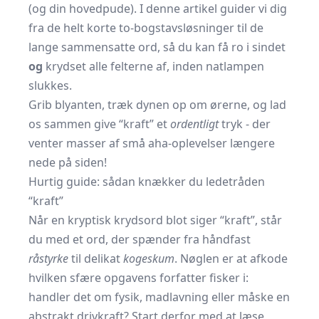
(og din hovedpude). I denne artikel guider vi dig
fra de helt korte to-bogstavsløsninger til de
lange sammensatte ord, så du kan få ro i sindet
og
krydset alle felterne af, inden natlampen
slukkes.
Grib blyanten, træk dynen op om ørerne, og lad
os sammen give “kraft” et
ordentligt
tryk - der
venter masser af små aha-oplevelser længere
nede på siden!
Hurtig guide: sådan knækker du ledetråden
“kraft”
Når en kryptisk krydsord blot siger “kraft”, står
du med et ord, der spænder fra håndfast
råstyrke
til delikat
kogeskum
. Nøglen er at afkode
hvilken sfære opgavens forfatter fisker i:
handler det om fysik, madlavning eller måske en
abstrakt drivkraft? Start derfor med at læse