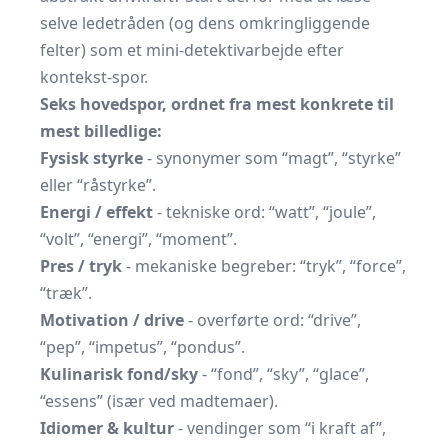
selve ledetråden (og dens omkringliggende
felter) som et mini-detektivarbejde efter
kontekst-spor.
Seks hovedspor, ordnet fra mest konkrete til
mest billedlige:
Fysisk styrke
- synonymer som “magt”, “styrke”
eller “råstyrke”.
Energi / effekt
- tekniske ord: “watt”, “joule”,
“volt”, “energi”, “moment”.
Pres / tryk
- mekaniske begreber: “tryk”, “force”,
“træk”.
Motivation / drive
- overførte ord: “drive”,
“pep”, “impetus”, “pondus”.
Kulinarisk fond/sky
- “fond”, “sky”, “glace”,
“essens” (især ved madtemaer).
Idiomer & kultur
- vendinger som “i kraft af”,