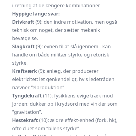
i retning af de længere kombinationer.
Hyppige lange svar:
Drivkraft
(9): den indre motivation, men også
teknisk om noget, der sætter mekanik i
bevægelse.
Slagkraft
(9): evnen til at slå igennem - kan
handle om både militær styrke og retorisk
styrke.
Kraftværk
(9): anlæg, der producerer
elektricitet; let genkendeligt, hvis lede­tråden
nævner “elproduktion”.
Tyngdekraft
(11): fysikkens evige træk mod
Jorden; dukker op i krydsord med vinkler som
“gravitation”.
Hestekraft
(10): ældre effekt-enhed (fork. hk),
ofte cluet som “bilens styrke”.