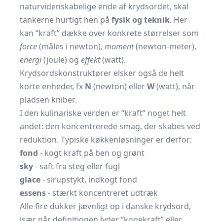
naturvidenskabelige ende af krydsordet, skal
tankerne hurtigt hen på
fysik og teknik
. Her
kan “kraft” dække over konkrete størrelser som
force
(måles i newton),
moment
(newton-meter),
energi
(joule) og
effekt
(watt).
Krydsordskonstruktører elsker også de helt
korte enheder, fx
N
(newton) eller
W
(watt), når
pladsen kniber.
I den kulinariske verden er “kraft” noget helt
andet: den koncentrerede smag, der skabes ved
reduktion. Typiske køkkenløsninger er derfor:
fond
- kogt kraft på ben og grønt
sky
- saft fra steg eller fugl
glace
- sirupstykt, indkogt fond
essens
- stærkt koncentreret udtræk
Alle fire dukker jævnligt op i danske krydsord,
især når definitionen lyder “kogekraft” eller