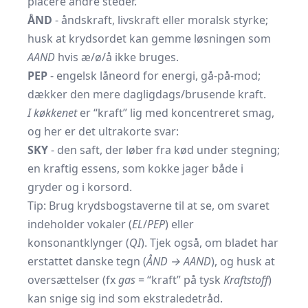
placere andre steder.
ÅND
- åndskraft, livskraft eller moralsk styrke;
husk at krydsordet kan gemme løsningen som
AAND
hvis æ/ø/å ikke bruges.
PEP
- engelsk låneord for energi, gå‐på‐mod;
dækker den mere dagligdags/brusende kraft.
I køkkenet
er “kraft” lig med koncentreret smag,
og her er det ultrakorte svar:
SKY
- den saft, der løber fra kød under stegning;
en kraftig essens, som kokke jager både i
gryder og i korsord.
Tip: Brug krydsbogstaverne til at se, om svaret
indeholder vokaler (
EL
/
PEP
) eller
konsonantklynger (
QI
). Tjek også, om bladet har
erstattet danske tegn (
ÅND → AAND
), og husk at
oversættelser (fx
gas
= “kraft” på tysk
Kraftstoff
)
kan snige sig ind som ekstraledetråd.