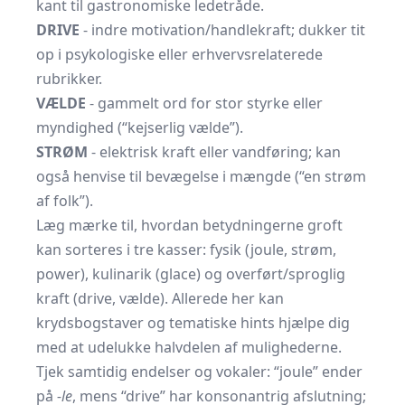
kant til gastronomiske ledetråde.
DRIVE
- indre motivation/handlekraft; dukker tit
op i psykologiske eller erhvervsrelaterede
rubrikker.
VÆLDE
- gammelt ord for stor styrke eller
myndighed (“kejserlig vælde”).
STRØM
- elektrisk kraft eller vandføring; kan
også henvise til bevægelse i mængde (“en strøm
af folk”).
Læg mærke til, hvordan betydningerne groft
kan sorteres i tre kasser: fysik (joule, strøm,
power), kulinarik (glace) og overført/sproglig
kraft (drive, vælde). Allerede her kan
krydsbogstaver og tematiske hints hjælpe dig
med at udelukke halvdelen af mulighederne.
Tjek samtidig endelser og vokaler: “joule” ender
på
-le
, mens “drive” har konsonantrig afslutning;