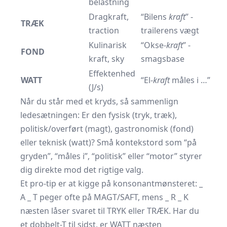
belastning
Dragkraft,
“Bilens
kraft
” -
TRÆK
traction
trailerens vægt
Kulinarisk
“Okse-
kraft
” -
FOND
kraft, sky
smagsbase
Effektenhed
WATT
“El-
kraft
måles i …”
(J/s)
Når du står med et kryds, så sammenlign
ledesætningen: Er den fysisk (tryk, træk),
politisk/overført (magt), gastronomisk (fond)
eller teknisk (watt)? Små kontekstord som “på
gryden”, “måles i”, “politisk” eller “motor” styrer
dig direkte mod det rigtige valg.
Et pro-tip er at kigge på konsonantmønsteret: _
A _ T peger ofte på MAGT/SAFT, mens _ R _ K
næsten låser svaret til TRYK eller TRÆK. Har du
et dobbelt-T til sidst, er WATT næsten