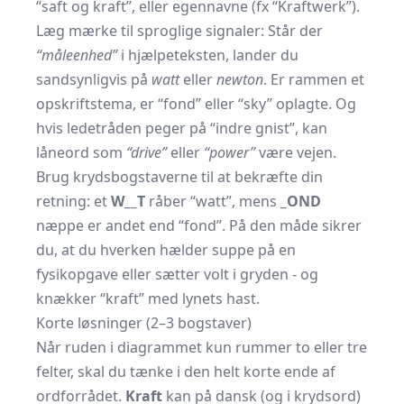
“saft og kraft”, eller egennavne (fx “Kraftwerk”).
Læg mærke til sproglige signaler: Står der
“måleenhed”
i hjælpeteksten, lander du
sandsynligvis på
watt
eller
newton
. Er rammen et
opskriftstema, er “fond” eller “sky” oplagte. Og
hvis ledetråden peger på “indre gnist”, kan
låneord som
“drive”
eller
“power”
være vejen.
Brug krydsbogstaverne til at bekræfte din
retning: et
W__T
råber “watt”, mens
_OND
næppe er andet end “fond”. På den måde sikrer
du, at du hverken hælder suppe på en
fysikopgave eller sætter volt i gryden - og
knækker “kraft” med lynets hast.
Korte løsninger (2–3 bogstaver)
Når ruden i diagrammet kun rummer to eller tre
felter, skal du tænke i den helt korte ende af
ordforrådet.
Kraft
kan på dansk (og i krydsord)