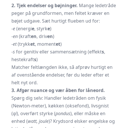
2. Tjek endelser og bøjninger.
Mange ledetråde
peger på grundformen, men feltet kræver en
bøjet udgave. Sæt hurtigt flueben ud for:
-e
(energi
e
, styrk
e
)
-en
(kraft
en
, driv
en
)
-et
(trykk
et
, moment
et
)
-s
for genitiv eller sammensætning (effekt
s
,
hestekraft
s
)
Matcher feltlængden ikke, så afprøv hurtigt en
af ovenstående endelser, før du leder efter et
helt nyt ord.
3. Afgør nuance og vær åben for låneord.
Spørg dig selv: Handler ledetråden om fysik
(Newton-meter), køkken (oksefond), livsgnist
(
qi
), overført styrke (
pondus
), eller måske en
enhed (
watt, joule
)? Krydsord elsker engelske og