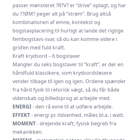
passer mønsteret ?R?V? er “drive” oplagt, og har
du ??ØM? peger alt på “strøm”. Brug altså
kombinationen af emne, kontekst og
bogstavplacering til hurtigt at lande det rigtige
fembogstavs-svar, så du kan komme videre i
grid’en med fuld kraft.
Kraft krydsord – 6 bogstaver
Mangler du seks bogstaver til “kraft”, er der en
håndfuld klassikere, som krydsordsløsere
vender tilbage til igen og igen. Ordene spænder
fra hård fysik til retorisk vægt, så du får både
videnskab og billedsprog at arbejde med.
ENERGI
- den rå evne til at udføre arbejde.
EFFEKT
- energi pr. tidsenhed, måles bl.a. i watt.
MOMENT
- drejende kraft, fysisk begreb fra
mekanikken.