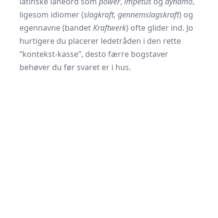
latinske låneord som
power
,
impetus
og
dynamo
,
ligesom idiomer (
slagkraft, gennemslagskraft
) og
egennavne (bandet
Kraftwerk
) ofte glider ind. Jo
hurtigere du placerer ledetråden i den rette
“kontekst-kasse”, desto færre bogstaver
behøver du før svaret er i hus.