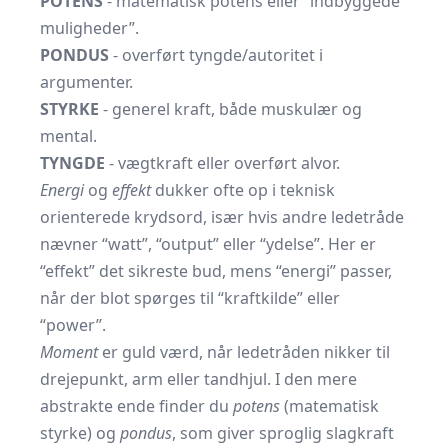
POTENS
- matematisk potens eller “indbyggede
muligheder”.
PONDUS
- overført tyngde/autoritet i
argumenter.
STYRKE
- generel kraft, både muskulær og
mental.
TYNGDE
- vægtkraft eller overført alvor.
Energi
og
effekt
dukker ofte op i teknisk
orienterede krydsord, især hvis andre ledetråde
nævner “watt”, “output” eller “ydelse”. Her er
“effekt” det sikreste bud, mens “energi” passer,
når der blot spørges til “kraftkilde” eller
“power”.
Moment
er guld værd, når ledetråden nikker til
drejepunkt, arm eller tandhjul. I den mere
abstrakte ende finder du
potens
(matematisk
styrke) og
pondus
, som giver sproglig slagkraft