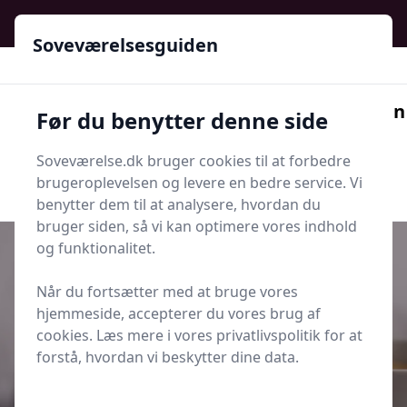
Soveværelsesguiden - Din guide til ro, stil og bedre søvn
Soveværelsesguiden
Soveværelsesguiden
Før du benytter denne side
Menu
Soveværelse.dk bruger cookies til at forbedre
Søg nu
Søg nu
brugeroplevelsen og levere en bedre service. Vi
benytter dem til at analysere, hvordan du
bruger siden, så vi kan optimere vores indhold
og funktionalitet.
Når du fortsætter med at bruge vores
Udgivet i
Artikler
hjemmeside, accepterer du vores brug af
cookies. Læs mere i vores privatlivspolitik for at
Krydsord Kraft Svar
forstå, hvordan vi beskytter dine data.