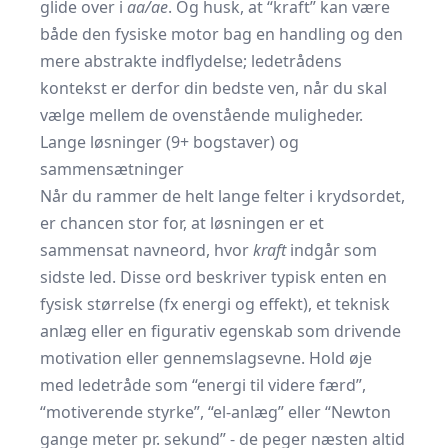
glide over i
aa/ae
. Og husk, at “kraft” kan være
både den fysiske motor bag en handling og den
mere abstrakte indflydelse; ledetrådens
kontekst er derfor din bedste ven, når du skal
vælge mellem de ovenstående muligheder.
Lange løsninger (9+ bogstaver) og
sammensætninger
Når du rammer de helt lange felter i krydsordet,
er chancen stor for, at løsningen er et
sammensat navneord, hvor
kraft
indgår som
sidste led. Disse ord beskriver typisk enten en
fysisk størrelse (fx energi og effekt), et teknisk
anlæg eller en figurativ egenskab som drivende
motivation eller gennemslags­evne. Hold øje
med ledetråde som “energi til videre færd”,
“motiverende styrke”, “el-anlæg” eller “Newton
gange meter pr. sekund” - de peger næsten altid