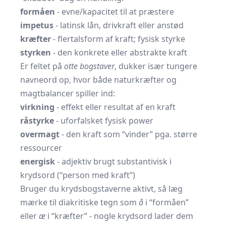
formåen
- evne/kapacitet til at præstere
impetus
- latinsk lån, drivkraft eller anstød
kræfter
- flertalsform af kraft; fysisk styrke
styrken
- den konkrete eller abstrakte kraft
Er feltet på
otte bogstaver
, dukker især tungere
navneord op, hvor både naturkræfter og
magtbalancer spiller ind:
virkning
- effekt eller resultat af en kraft
råstyrke
- uforfalsket fysisk power
overmagt
- den kraft som “vinder” pga. større
ressourcer
energisk
- adjektiv brugt substantivisk i
krydsord (“person med kraft”)
Bruger du krydsbogstaverne aktivt, så læg
mærke til diakritiske tegn som
å
i “formåen”
eller
æ
i “kræfter” - nogle krydsord lader dem