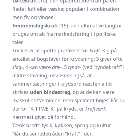
Løftekraft
(10): den opadrettede kraft på en
flade i luft eller væske; populær i kombination
med fly og vinger.
Gennemslagskraft
(15): den ultimative langtur -
bruges om alt fra markedsføring til politiske
taler.
Tricket er at spotte præfikset før
kraft
. Kig på
antallet af bogstaver før krydsning: 3 giver ofte
slag-
, 4 kan være
driv-
, 5
tynde-
(ved “tyndekraft” i
ældre stavning) osv. Husk også, at
sammensætninger i krydsord næsten altid
skrives
uden bindestreg
, og at de kan være
maskuline/fæminine, men sjældent bøjes. Får du
derfor “K_FTVÆ_K” på kryds, er
kraftværk
nærmest givet på forhånd.
Tænk bredt: fysik, køkken, sprog og kultur
Når du ser ledetråden “kraft” i den