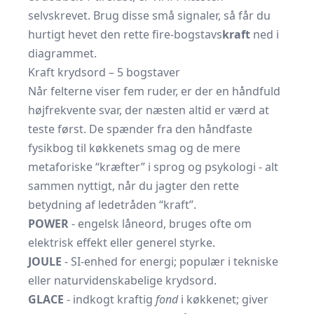
selvskrevet. Brug disse små signaler, så får du
hurtigt hevet den rette fire-bogstavs
kraft
ned i
diagrammet.
Kraft krydsord – 5 bogstaver
Når felterne viser fem ruder, er der en håndfuld
højfrekvente svar, der næsten altid er værd at
teste først. De spænder fra den håndfaste
fysikbog til køkkenets smag og de mere
metaforiske “kræfter” i sprog og psykologi - alt
sammen nyttigt, når du jagter den rette
betydning af ledetråden “kraft”.
POWER
- engelsk låneord, bruges ofte om
elektrisk effekt eller generel styrke.
JOULE
- SI-enhed for energi; populær i tekniske
eller naturvidenskabelige krydsord.
GLACE
- indkogt kraftig
fond
i køkkenet; giver