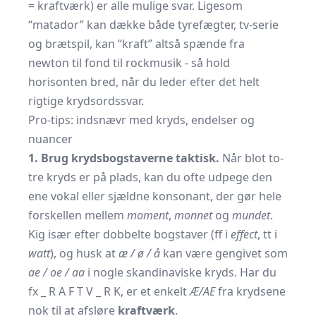
= kraftværk) er alle mulige svar. Ligesom
“matador” kan dække både tyrefægter, tv-serie
og brætspil, kan “kraft” altså spænde fra
newton til fond til rockmusik - så hold
horisonten bred, når du leder efter det helt
rigtige krydsordssvar.
Pro-tips: indsnævr med kryds, endelser og
nuancer
1. Brug krydsbogstaverne taktisk.
Når blot to-
tre kryds er på plads, kan du ofte udpege den
ene vokal eller sjældne konsonant, der gør hele
forskellen mellem
moment
,
monnet
og
mundet
.
Kig især efter dobbelte bogstaver (ff i
effect
, tt i
watt
), og husk at
æ / ø / å
kan være gengivet som
ae / oe / aa
i nogle skandinaviske kryds. Har du
fx _ R A F T V _ R K, er et enkelt
Æ/AE
fra krydsene
nok til at afsløre
kraftværk
.