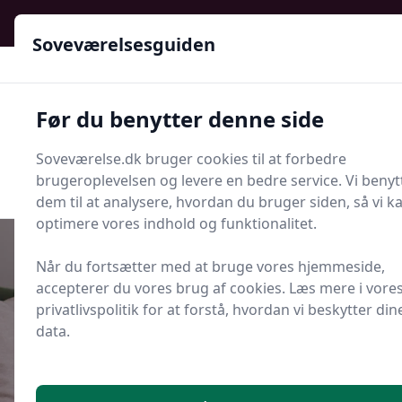
Soveværelsesguiden - Din guide til ro, stil og bedre søvn
Soveværelsesguiden
Soveværelsesguiden
Før du benytter denne side
Menu
Soveværelse.dk bruger cookies til at forbedre
Søg nu
Søg nu
brugeroplevelsen og levere en bedre service. Vi benyt
dem til at analysere, hvordan du bruger siden, så vi k
optimere vores indhold og funktionalitet.
Når du fortsætter med at bruge vores hjemmeside,
accepterer du vores brug af cookies. Læs mere i vore
Udgivet i
Søvn og Sundhed
privatlivspolitik for at forstå, hvordan vi beskytter din
data.
Ødelægger natlig høfeber din
søvn?