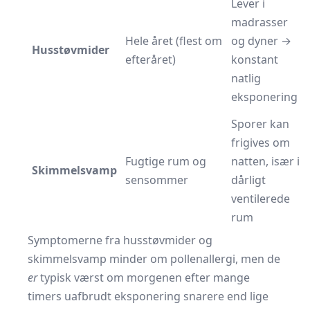
Lever i
madrasser
Hele året (flest om
og dyner →
Husstøvmider
efteråret)
konstant
natlig
eksponering
Sporer kan
frigives om
Fugtige rum og
natten, især i
Skimmelsvamp
sensommer
dårligt
ventilerede
rum
Symptomerne fra husstøvmider og
skimmelsvamp minder om pollenallergi, men de
er
typisk værst om morgenen efter mange
timers uafbrudt eksponering snarere end lige