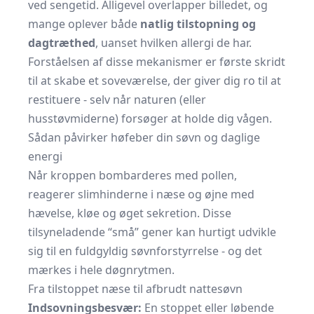
ved sengetid. Alligevel overlapper billedet, og
mange oplever både
natlig tilstopning og
dagtræthed
, uanset hvilken allergi de har.
Forståelsen af disse mekanismer er første skridt
til at skabe et soveværelse, der giver dig ro til at
restituere - selv når naturen (eller
husstøvmiderne) forsøger at holde dig vågen.
Sådan påvirker høfeber din søvn og daglige
energi
Når kroppen bombarderes med pollen,
reagerer slimhinderne i næse og øjne med
hævelse, kløe og øget sekretion. Disse
tilsyneladende “små” gener kan hurtigt udvikle
sig til en fuldgyldig søvnforstyrrelse - og det
mærkes i hele døgnrytmen.
Fra tilstoppet næse til afbrudt nattesøvn
Indsovningsbesvær:
En stoppet eller løbende