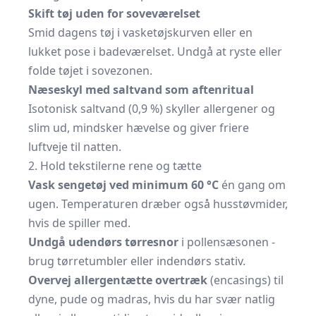
Skift tøj uden for soveværelset
Smid dagens tøj i vasketøjskurven eller en
lukket pose i badeværelset. Undgå at ryste eller
folde tøjet i sovezonen.
Næseskyl med saltvand som aftenritual
Isotonisk saltvand (0,9 %) skyller allergener og
slim ud, mindsker hævelse og giver friere
luftveje til natten.
2. Hold tekstilerne rene og tætte
Vask sengetøj ved minimum 60 °C
én gang om
ugen. Temperaturen dræber også husstøvmider,
hvis de spiller med.
Undgå udendørs tørresnor
i pollensæsonen -
brug tørretumbler eller indendørs stativ.
Overvej allergentætte overtræk
(encasings) til
dyne, pude og madras, hvis du har svær natlig