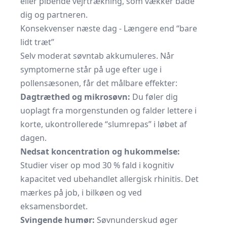
eller pibende vejrtrækning, som vækker både
dig og partneren.
Konsekvenser næste dag - Længere end “bare
lidt træt”
Selv moderat søvntab akkumuleres. Når
symptomerne står på uge efter uge i
pollensæsonen, får det målbare effekter:
Dagtræthed og mikrosøvn:
Du føler dig
uoplagt fra morgenstunden og falder lettere i
korte, ukontrollerede “slumrepas” i løbet af
dagen.
Nedsat koncentration og hukommelse:
Studier viser op mod 30 % fald i kognitiv
kapacitet ved ubehandlet allergisk rhinitis. Det
mærkes på job, i bilkøen og ved
eksamensbordet.
Svingende humør:
Søvnunderskud øger