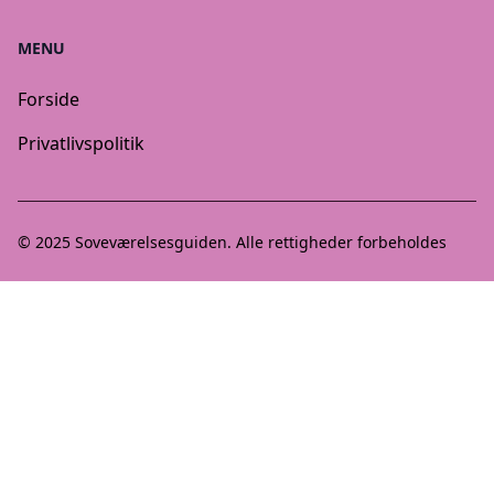
MENU
Forside
Privatlivspolitik
© 2025
Soveværelsesguiden
. Alle rettigheder forbeholdes