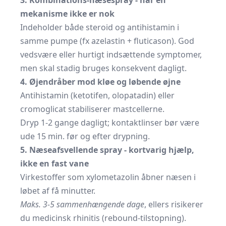
3. Kombinations-næsespray - når én
mekanisme ikke er nok
Indeholder både steroid og antihistamin i
samme pumpe (fx azelastin + fluticason). God
vedsvære eller hurtigt indsættende symptomer,
men skal stadig bruges konsekvent dagligt.
4. Øjendråber mod kløe og løbende øjne
Antihistamin (ketotifen, olopatadin) eller
cromoglicat stabiliserer mastcellerne.
Dryp 1-2 gange dagligt; kontaktlinser bør være
ude 15 min. før og efter drypning.
5. Næseafsvellende spray - kortvarig hjælp,
ikke en fast vane
Virkestoffer som xylometazolin åbner næsen i
løbet af få minutter.
Maks. 3-5 sammenhængende dage
, ellers risikerer
du medicinsk rhinitis (rebound-tilstopning).