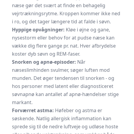
næse gør det svært at finde en behagelig
vejrtræknings­rytme. Kroppen kommer ikke ned
i ro, og det tager længere tid at falde i søvn.
Hyppige opvågninger:
Kløe i øjne og gane,
nysestorm eller behov for at pudse næse kan
vække dig flere gange pr. nat. Hver afbrydelse
koster dyb søvn og REM-faser.
Snorken og apnø-episoder:
Når
næseslimhinden svulmer, søger luften mod
munden. Det øger tendensen til snorken - og
hos personer med latent eller diagnosticeret
søvnapnø kan antallet af apnø-hændelser stige
markant.
Forværret astma:
Høfeber og astma er
søskende. Natlig allergisk inflammation kan
sprede sig til de nedre luftveje og udløse hoste