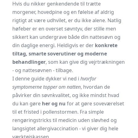
Hvis du nikker genkendende til trætte
morgener, hovedpine og en følelse af aldrig
rigtigt at være udhvilet, er du ikke alene. Natlig
høfeber er en overset søvntyv, der stille men
sikkert kan undergrave både din nattesøvn og
din daglige energi. Heldigvis er der
konkrete
tiltag, smarte soverutiner og moderne
behandlinger
, som kan give dig vejrtrækningen
- og nattesøvnen - tilbage.
I denne guide dykker vi ned i
hvorfor
symptomerne topper om natten
, hvordan de
påvirker din søvnkvalitet, og ikke mindst hvad
du kan gøre
her og nu
for at gøre soveværelset
til et fristed i pollenstormen. Fra simple
rengøringstricks til medicin uden sløvhed og
langsigtet allergivaccination - vi giver dig hele
værktøjskassen.