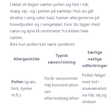
I løbet af dagen sætter pollen sig fast i hår,
skæg, tøj - og i pelsen på kæledyr. Hvis du går
direkte i seng uden bad, havner allergenerne på
hovedpuden og i sengetøjet, hvor du ligger med
næse og øjne få centimeter fra kilden hele
natten.
Ikke kun pollen kan være synderen
Særlige
Typisk
Allergenkilde
natlige
sæson/timing
udfordringer
Pollen følger
Forår-sensommer
Pollen
(græs,
med ind i
Høj koncentration
birk, bynke
soveværelset
sen
m.fl.)
via hår, tøj og
eftermiddag/aften
vinduer