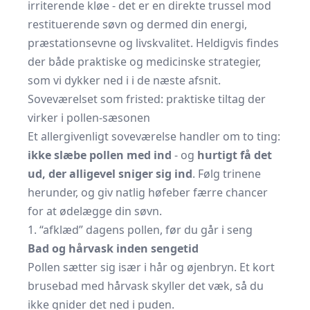
irriterende kløe - det er en direkte trussel mod
restituerende søvn og dermed din energi,
præstationsevne og livskvalitet. Heldigvis findes
der både praktiske og medicinske strategier,
som vi dykker ned i i de næste afsnit.
Soveværelset som fristed: praktiske tiltag der
virker i pollen-sæsonen
Et allergivenligt soveværelse handler om to ting:
ikke slæbe pollen med ind
- og
hurtigt få det
ud, der alligevel sniger sig ind
. Følg trinene
herunder, og giv natlig høfeber færre chancer
for at ødelægge din søvn.
1. “afklæd” dagens pollen, før du går i seng
Bad og hårvask inden sengetid
Pollen sætter sig især i hår og øjenbryn. Et kort
brusebad med hårvask skyller det væk, så du
ikke gnider det ned i puden.