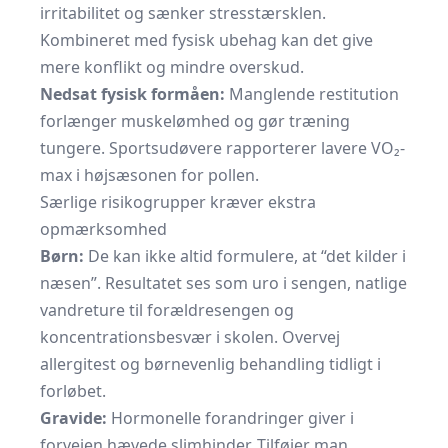
irritabilitet og sænker stresstærsklen.
Kombineret med fysisk ubehag kan det give
mere konflikt og mindre overskud.
Nedsat fysisk formåen:
Manglende restitution
forlænger muskelømhed og gør træning
tungere. Sportsudøvere rapporterer lavere VO₂-
max i højsæsonen for pollen.
Særlige risikogrupper kræver ekstra
opmærksomhed
Børn:
De kan ikke altid formulere, at “det kilder i
næsen”. Resultatet ses som uro i sengen, natlige
vandreture til forældresengen og
koncentrationsbesvær i skolen. Overvej
allergitest og børnevenlig behandling tidligt i
forløbet.
Gravide:
Hormonelle forandringer giver i
forvejen hævede slimhinder. Tilføjer man