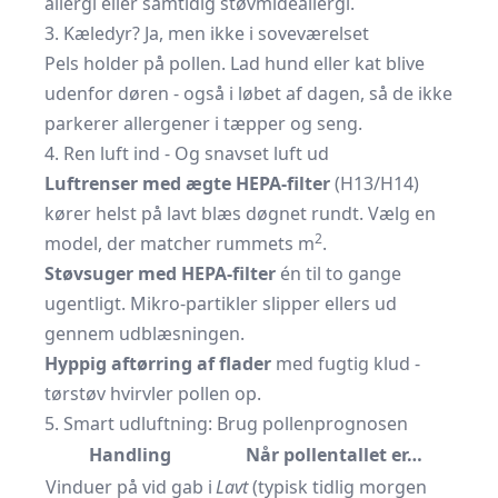
allergi eller samtidig støvmideallergi.
3. Kæledyr? Ja, men ikke i soveværelset
Pels holder på pollen. Lad hund eller kat blive
udenfor døren - også i løbet af dagen, så de ikke
parkerer allergener i tæpper og seng.
4. Ren luft ind - Og snavset luft ud
Luftrenser med ægte HEPA-filter
(H13/H14)
kører helst på lavt blæs døgnet rundt. Vælg en
2
model, der matcher rummets m
.
Støvsuger med HEPA-filter
én til to gange
ugentligt. Mikro-partikler slipper ellers ud
gennem udblæsningen.
Hyppig aftørring af flader
med fugtig klud -
tørstøv hvirvler pollen op.
5. Smart udluftning: Brug pollenprognosen
Handling
Når pollentallet er…
Vinduer på vid gab i
Lavt
(typisk tidlig morgen