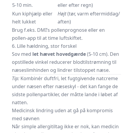
5-10 min.
eller efter regn)
Kun kiphjælp eller
Højt
(tør, varm eftermiddag/
helt lukket
aften)
Brug f.eks.
DMI’s pollenprognose
eller en
pollen-app til at time luftskiftet.
6. Lille hældning, stor forskel
Sov med
let hævet hovedgærde
(5-10 cm). Den
opstillede vinkel reducerer blodtilstrømning til
næseslimhinden og lindrer tilstoppet næse.
Tip:
Kombinér duftfri, let fugtgivende natcreme
under næsen efter næseskyl - det kan fange de
sidste pollenpartikler, der måtte lande i løbet af
natten.
Medicinsk lindring uden at gå på kompromis
med søvnen
Når simple allergitiltag ikke er nok, kan medicin