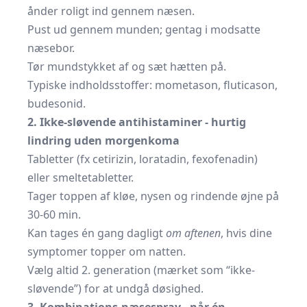
ånder roligt ind gennem næsen.
Pust ud gennem munden; gentag i modsatte
næsebor.
Tør mundstykket af og sæt hætten på.
Typiske indholdsstoffer: mometason, fluticason,
budesonid.
2. Ikke-sløvende antihistaminer - hurtig
lindring uden morgenkoma
Tabletter (fx cetirizin, loratadin, fexofenadin)
eller smeltetabletter.
Tager toppen af kløe, nysen og rindende øjne på
30-60 min.
Kan tages én gang dagligt
om aftenen
, hvis dine
symptomer topper om natten.
Vælg altid 2. generation (mærket som “ikke-
sløvende”) for at undgå døsighed.