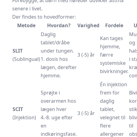
Forebygge, at børn med høfeber udvikler astma
senere i livet.
Der findes to hovedformer:
Metode
Hvordan?
Varighed
Fordele
U
Daglig
Mu
Kan tages
tablet/dråbe
og
hjemme,
SLIT
under tungen.
hal
3 (-5) år
færre
(Sublingual)
1. dosis hos
i s
systemiske
lægen, derefter
kræ
bivirkninger.
hjemme.
com
Én injektion
Sprøjte i
frem for
Biv
overarmen hos
daglig
kor
SCIT
lægen hver
tablet,
stik
3 (-5) år
(Injektion)
4.-8. uge efter
velegnet til
bli
en
flere
til
indkøringsfase.
allergener
obs