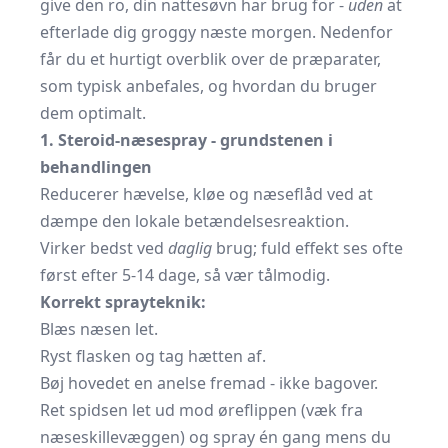
give den ro, din nattesøvn har brug for -
uden
at
efterlade dig groggy næste morgen. Nedenfor
får du et hurtigt overblik over de præparater,
som typisk anbefales, og hvordan du bruger
dem optimalt.
1. Steroid-næsespray - grundstenen i
behandlingen
Reducerer hævelse, kløe og næseflåd ved at
dæmpe den lokale betændelsesreaktion.
Virker bedst ved
daglig
brug; fuld effekt ses ofte
først efter 5-14 dage, så vær tålmodig.
Korrekt sprayteknik:
Blæs næsen let.
Ryst flasken og tag hætten af.
Bøj hovedet en anelse fremad - ikke bagover.
Ret spidsen let ud mod øreflippen (væk fra
næseskillevæggen) og spray én gang mens du