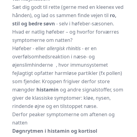
Sæt dig godt til rette (gerne med en kleenex ved
hånden), og lad os sammen finde vejen til
ro,
stil og bedre søvn
- selv i høfeber-sæsonen.
Hvad er natlig høfeber – og hvorfor forværres
symptomerne om natten?
Høfeber - eller
allergisk rhinitis
- er en
overfølsomhedsreaktion i næse- og
øjenslimhinderne , hvor immunsystemet
fejlagtigt opfatter harmløse partikler (fx pollen)
som fjender. Kroppen frigiver derfor store
mængder
histamin
og andre signalstoffer, som
giver de klassiske symptomer: kløe, nysen,
rindende øjne og en tilstoppet næse.
Derfor peaker symptomerne om aftenen og
natten
Døgnrytmen i histamin og kortisol