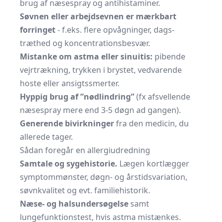
brug af næsespray og antihistaminer.
Søvnen eller arbejdsevnen er mærkbart
forringet
- f.eks. flere opvågninger, dags­
træthed og koncentrations­besvær.
Mistanke om astma eller sinuitis:
pibende
vejrtrækning, trykken i brystet, vedvarende
hoste eller ansigtssmerter.
Hyppig brug af ”nødlindring”
(fx afsvellende
næsespray mere end 3-5 døgn ad gangen).
Generende bivirkninger
fra den medicin, du
allerede tager.
Sådan foregår en allergiudredning
Samtale og sygehistorie.
Lægen kortlægger
symptom­mønster, døgn- og årstids­variation,
søvnkvalitet og evt. familie­historik.
Næse- og halsundersøgelse
samt
lungefunktions­test, hvis astma mistænkes.