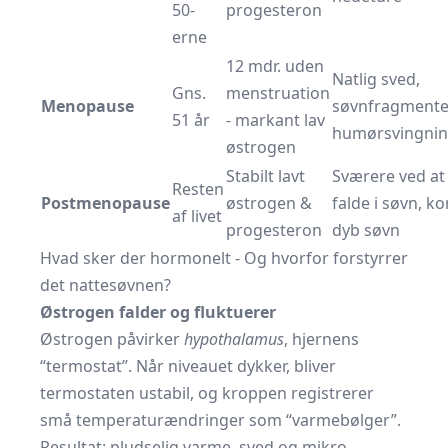
50-
progesteron
erne
12 mdr. uden
Natlig sved,
Gns.
menstruation
Menopause
søvnfragmente
51 år
- markant lav
humørsvingnin
østrogen
Stabilt lavt
Sværere ved at
Resten
Postmenopause
østrogen &
falde i søvn, ko
af livet
progesteron
dyb søvn
Hvad sker der hormonelt - Og hvorfor forstyrrer
det nattesøvnen?
Østrogen falder og fluktuerer
Østrogen påvirker
hypothalamus
, hjernens
“termostat”. Når niveauet dykker, bliver
termostaten ustabil, og kroppen registrerer
små temperaturændringer som “varmebølger”.
Resultat: pludselig varme, sved og mikro-