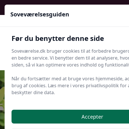
Soveværelsesguiden - Din guide til ro, stil og bedre søvn
Soveværelsesguiden
Soveværelsesguiden
Før du benytter denne side
Menu
Soveværelse.dk bruger cookies til at forbedre bruger
Søg nu
Søg nu
en bedre service. Vi benytter dem til at analysere, hv
siden, så vi kan optimere vores indhold og funktionali
Når du fortsætter med at bruge vores hjemmeside, a
brug af cookies. Læs mere i vores privatlivspolitik for 
beskytter dine data.
Udgivet i
Søvn og Sundhed
Overgangsalder og søvn: derfor
vågner du badet i sved
Accepter