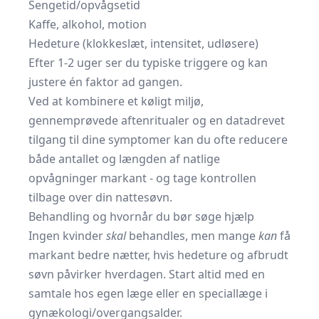
Sengetid/op­våg­se­tid
Kaffe, alkohol, motion
Hedeture (klokkeslæt, intensitet, udløsere)
Efter 1-2 uger ser du typiske triggere og kan
justere én faktor ad gangen.
Ved at kombinere et køligt miljø,
gennemprøvede aftenritualer og en datadrevet
tilgang til dine symptomer kan du ofte reducere
både antallet og længden af natlige
opvågninger markant - og tage kontrollen
tilbage over din nattesøvn.
Behandling og hvornår du bør søge hjælp
Ingen kvinder
skal
behandles, men mange
kan
få
markant bedre nætter, hvis hedeture og afbrudt
søvn påvirker hverdagen. Start altid med en
samtale hos egen læge eller en speciallæge i
gynækologi/overgangsalder.