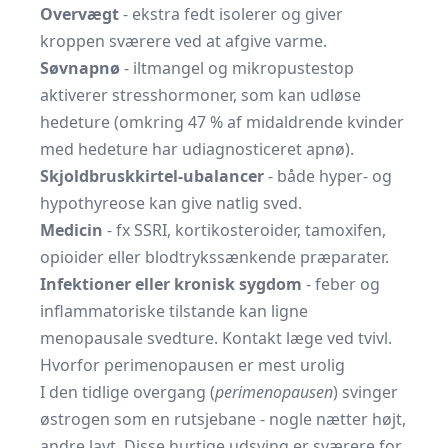
Overvægt
- ekstra fedt isolerer og giver
kroppen sværere ved at afgive varme.
Søvnapnø
- iltmangel og mikropustestop
aktiverer stresshormoner, som kan udløse
hedeture (omkring 47 % af midaldrende kvinder
med hedeture har udiagnosticeret apnø).
Skjoldbruskkirtel-ubalancer
- både hyper- og
hypothyreose kan give natlig sved.
Medicin
- fx SSRI, kortikosteroider, tamoxifen,
opioider eller blodtrykssænkende præparater.
Infektioner eller kronisk sygdom
- feber og
inflammatoriske tilstande kan ligne
menopausale svedture. Kontakt læge ved tvivl.
Hvorfor perimenopausen er mest urolig
I den tidlige overgang (
perimenopausen
) svinger
østrogen som en rutsjebane - nogle nætter højt,
andre lavt. Disse hurtige udsving er sværere for