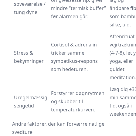
omgivelsestemp. giver
lag og
soveværelse /
mindre “termisk buffer”
åndbare fi
tung dyne
før alarmen går.
som bambu
silke, uld.
Aftenritual:
Cortisol & adrenalin
vejrtrækni
Stress &
tricker samme
(4-7-8), let y
bekymringer
sympatikus-respons
yoga, eller
som hedeturen.
guidet
meditation.
Læg dig ±3
Forstyrrer døgnrytmen
Uregelmæssig
min samm
og skubber til
sengetid
tid, også i
temperaturkurven.
weekenden
Andre faktorer, der kan forværre natlige
svedture