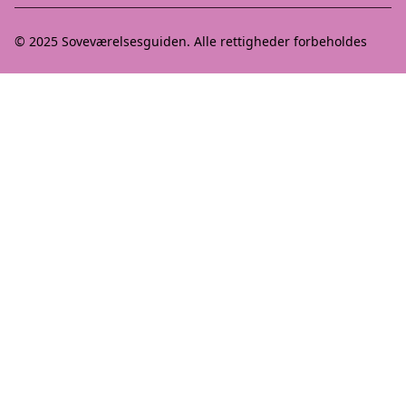
© 2025
Soveværelsesguiden
. Alle rettigheder forbeholdes