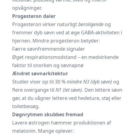
opvågninger.
Progesteron daler
Progesteron virker naturligt
beroligende
og
fremmer dyb søvn ved at øge GABA-aktiviteten i
hjernen. Mindre progesteron betyder:
Færre søvnfremmende signaler
Øget respirationsmodstand – en medvirkende
faktor til snorken og søvnapnø
Ændret søvnarkitektur
Studier viser op til 30 %
mindre N3 (dyb søvn)
og
flere overgange til
N1 (let søvn)
. Den lettere søvn
gør, at du vågner lettere ved hedeture, støj eller
toiletbesøg.
Døgnrytmen skubbes fremad
Lavere østrogen hæmmer produktionen af
melatonin. Mange oplever: