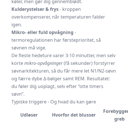
køler, men gør dig gennemblødt.
Kulderystelser & frys
- kroppen
overkompenserer, når temperaturen falder
igen.
Mikro- eller fuld opvågning
-
termoregulationen har førsteprioritet, så
søvnen må vige.
De fleste hedeture varer 3-10 minutter, men selv
korte
mikro-opvågninger
(få sekunder) forstyrrer
søvnarkitekturen, så du får mere let N1/N2-søvn
og færre dybe Δ-bølger samt REM. Resultatet:
du føler dig uoplagt, selv efter “otte timers
søvn”.
Typiske triggere - Og hvad du kan gøre
Forebygge
Udløser
Hvorfor det blusser
greb