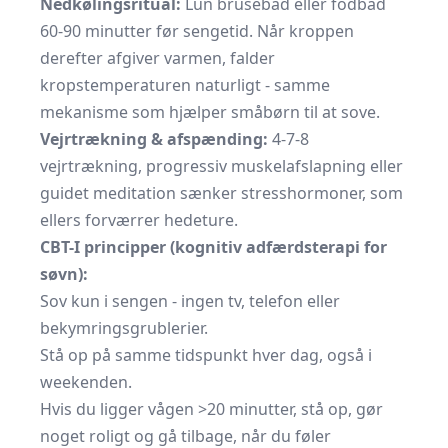
Nedkølingsritual:
Lun brusebad eller fodbad
60-90 minutter før sengetid. Når kroppen
derefter afgiver varmen, falder
kropstemperaturen naturligt - samme
mekanisme som hjælper småbørn til at sove.
Vejrtrækning & afspænding:
4-7-8
vejrtrækning, progressiv muskel­afslapning eller
guidet meditation sænker stresshormoner, som
ellers forværrer hedeture.
CBT-I principper (kognitiv adfærds­terapi for
søvn):
Sov kun i sengen - ingen tv, telefon eller
bekymrings­grublerier.
Stå op på samme tidspunkt hver dag, også i
weekenden.
Hvis du ligger vågen >20 minutter, stå op, gør
noget roligt og gå tilbage, når du føler