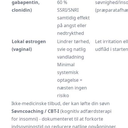
gabapentin,
60 %
søvnighed/ins
clonidin)
SSRI/SNRI
(præparatafhæ
samtidig effekt
på angst eller
nedtrykthed
Lokal østrogen
Lindrer tørhed,
Let irritation el
(vaginal)
svie og natlig
udflåd i starte
vandladning
Minimal
systemisk
optagelse =
næsten ingen
risiko
Ikke-medicinske tilbud, der kan løfte din søvn
Søvncoaching / CBT-I
(kognitiv adfærdsterapi
for insomni) - dokumenteret til at forkorte
indsovningstid og reducere natlige opvågninger,