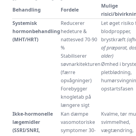
Mulige
Behandling
Fordele
risici/bivirkni
Systemisk
Reducerer
Let øget risiko 
hormonbehandling
hedeture &
blodpropper,
(MHT/HRT)
nattesved 70-90
brystkræft
(af
%
af præparat, dos
Stabiliserer
alder)
søvnarkitekturen
Ømhed i bryste
(færre
pletblødning,
opvågninger)
humørsvingnin
Forebygger
opstartsfasen
knogletab på
længere sigt
Ikke-hormonelle
Kan dæmpe
Kvalme, tør mu
lægemidler
vasomotoriske
svimmelhed,
(SSRI/SNRI,
symptomer 30-
vægtændring,