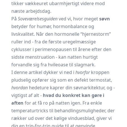
tikker vækkeuret ubarmhjertigt videre mod
næste arbejdsdag.
På
Soveværelsesguiden
ved vi, hvor meget
søvn
betyder for humør, hormonbalance og
livskvalitet. Når den hormonelle “hjernestorm”
ruller ind - fra de første uregelmæssige
cyklusser i perimenopausen til årene efter den
sidste menstruation - kan natten hurtigt
forvandle sig fra hvileoase til slagmark.
I denne artikel dykker vi ned i
hvorfor
kroppen
pludselig opfører sig som en defekt termostat,
hvordan
hedeture kaprer din søvnarkitektur, og -
vigtigst af alt -
hvad du konkret kan gøre i
aften
for at få ro på natten igen. Fra enkle
temperaturtricks til behandlingsmuligheder, der
rækker ud over det kølige vinduesblad, giver vi
dig en trin-for-trin guide til at genvinde