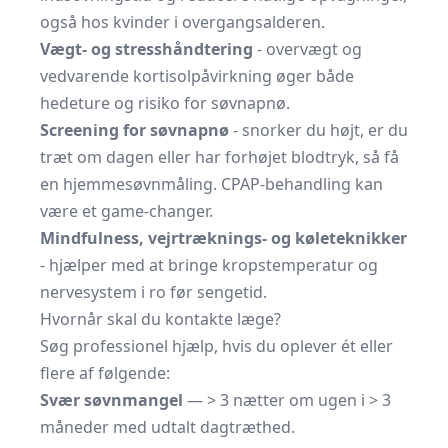
også hos kvinder i overgangsalderen.
Vægt- og stresshåndtering
- overvægt og
vedvarende kortisol­påvirkning øger både
hedeture og risiko for søvnapnø.
Screening for søvnapnø
- snorker du højt, er du
træt om dagen eller har forhøjet blodtryk, så få
en hjemme­søvnmåling. CPAP-behandling kan
være et game-changer.
Mindfulness, vejrtræknings- og køleteknikker
- hjælper med at bringe kropstemperatur og
nervesystem i ro før sengetid.
Hvornår skal du kontakte læge?
Søg professionel hjælp, hvis du oplever ét eller
flere af følgende:
Svær søvnmangel
— > 3 nætter om ugen i > 3
måneder med udtalt dagtræthed.