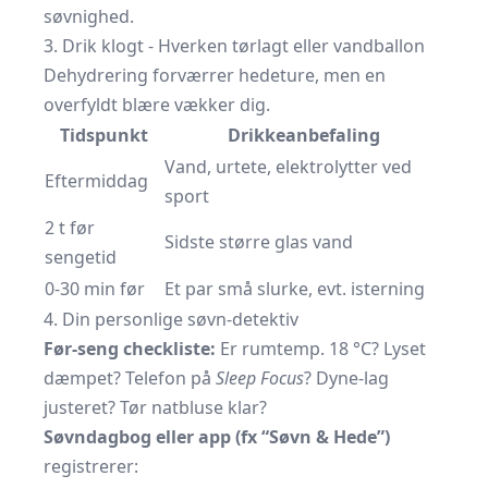
søvnighed.
3. Drik klogt - Hverken tørlagt eller vandballon
Dehydrering forværrer hedeture, men en
overfyldt blære vækker dig.
Tidspunkt
Drikkeanbefaling
Vand, urtete, elektrolytter ved
Eftermiddag
sport
2 t før
Sidste større glas vand
sengetid
0-30 min før
Et par små slurke, evt. isterning
4. Din personlige søvn-detektiv
Før-seng checkliste:
Er rumtemp. 18 °C? Lyset
dæmpet? Telefon på
Sleep Focus
? Dyne-lag
justeret? Tør natbluse klar?
Søvndagbog eller app (fx “Søvn & Hede”)
registrerer: