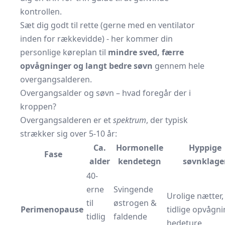
kontrollen.
Sæt dig godt til rette (gerne med en ventilator
inden for rækkevidde) - her kommer din
personlige køreplan til
mindre sved, færre
opvågninger og langt bedre søvn
gennem hele
overgangsalderen.
Overgangsalder og søvn – hvad foregår der i
kroppen?
Overgangsalderen er et
spektrum
, der typisk
strækker sig over 5-10 år:
Ca.
Hormonelle
Hyppige
Fase
alder
kendetegn
søvnklage
40-
erne
Svingende
Urolige nætter,
til
østrogen &
Perimenopause
tidlige opvågni
tidlig
faldende
hedeture