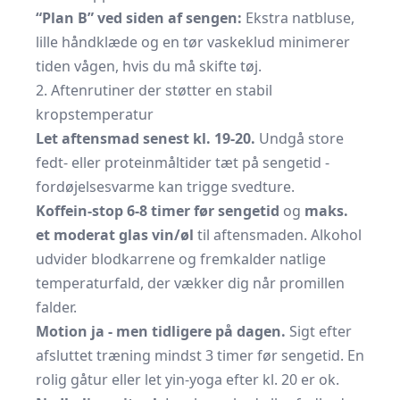
“Plan B” ved siden af sengen:
Ekstra natbluse,
lille håndklæde og en tør vaskeklud minimerer
tiden vågen, hvis du må skifte tøj.
2. Aftenrutiner der støtter en stabil
kropstemperatur
Let aftensmad senest kl. 19-20.
Undgå store
fedt- eller protein­måltider tæt på sengetid -
fordøjelsesvarme kan trigge svedture.
Koffein-stop 6-8 timer før sengetid
og
maks.
et moderat glas vin/øl
til aftensmaden. Alkohol
udvider blodkarrene og fremkalder natlige
temperatur­fald, der vækker dig når promillen
falder.
Motion ja - men tidligere på dagen.
Sigt efter
afsluttet træning mindst 3 timer før sengetid. En
rolig gåtur eller let yin-yoga efter kl. 20 er ok.