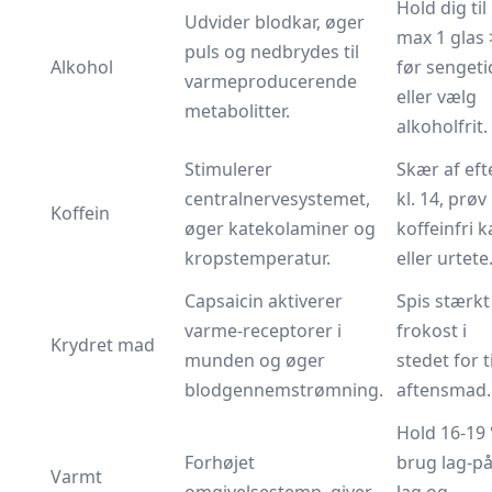
Hold dig til
Udvider blodkar, øger
max 1 glas 
puls og nedbrydes til
Alkohol
før sengeti
varmeproducerende
eller vælg
metabolitter.
alkoholfrit.
Stimulerer
Skær af eft
centralnervesystemet,
kl. 14, prøv
Koffein
øger katekolaminer og
koffeinfri k
kropstemperatur.
eller urtete
Capsaicin aktiverer
Spis stærkt 
varme-receptorer i
frokost i
Krydret mad
munden og øger
stedet for ti
blodgennemstrømning.
aftensmad.
Hold 16-19 
Forhøjet
brug lag-på
Varmt