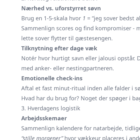
Nærhed vs. uforstyrret søvn
Brug en 1-5-skala hvor
1
= “jeg sover bedst 
Sammenlign scores og find kompromiser - må
lette sover flytter til gæstesengen.
Tilknytning efter dage væk
Notér hvor hurtigt savn eller jalousi opstår.
med anker- eller nestingpartneren.
Emotionelle check-ins
Aftal et fast minut-ritual inden alle falder i
Hvad har du brug for? Noget der spøger i b
3. Hverdagens logistik
Arbejdsskemaer
Sammenlign kalendere for natarbejde, tidli
“stille morgener”
hvor vækkeur placeres i ande