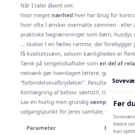
Når I taler åbent om:
hvor meget
nærhed
hver har brug for kontra
hvor ofte I ønsker overnatte sammen - eller 
praktiske begrænsninger som børn, husdyr, 
… skaber I en fælles ramme, der forebygger j
få kvalitetssøvn, selvom kærligheden er fler
Tænk på sengetidsaftaler som
en del af rel
netværk gør hverdagen lettere, gør klare aftal
Sovevæ
“forbindelsesafbrydelser”. Resultatet? Mere
Kortlægning af behov: søvnstil, tilknytning 
Før d
Lav en hurtig men grundig
søvnprofil
for hv
udgangspunkt for jeres samtale, og lad alle u
Soveværel
bedre ser
Parameter
Eksempler
kan optim