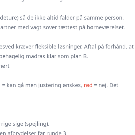
deture) så de ikke altid falder på samme person.
partner med vagt sover tættest på børneværelset.
ved kræver fleksible løsninger. Aftal på forhånd, at
 behagelig madras klar som plan B.
hørt
l
= kan gå men justering ønskes,
rød
= nej. Det
ige sige (spejling).
en afbrydelser før runde 3.