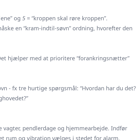
alene” og
5
= “kroppen skal røre kroppen”.
ske en “kram-indtil-søvn” ordning, hvorefter den
 Det hjælper med at prioritere “forankringsnætter”
 søvn - fx tre hurtige spørgsmål: “Hvordan har du det?
aghovedet?”
ge vagter, pendlerdage og hjemmearbejde. Indfør
t rum og vibration vælges i stedet for alarm.