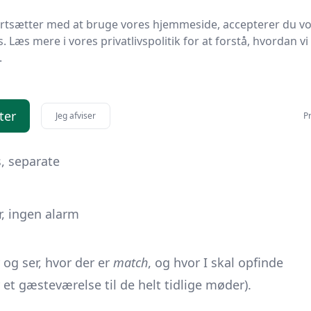
ortsætter med at bruge vores hjemmeside, accepterer du v
ampe, åben
s. Læs mere i vores privatlivspolitik for at forstå, hvordan vi
.
ast til
ter
Jeg afviser
Pr
, tyk dyne
, separate
r, ingen alarm
er og ser, hvor der er
match
, og hvor I skal opfinde
 et gæsteværelse til de helt tidlige møder).