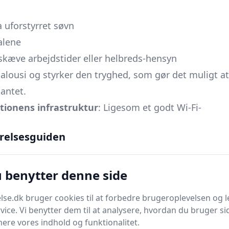
 uforstyrret søvn
alene
skæve arbejdstider eller helbreds-hensyn
alousi og styrker den tryghed, som gør det muligt at
kantet.
ationens infrastruktur
: Ligesom et godt Wi-Fi-
er jeres nætter glatte og fri for irriterende
relsesguiden
 overskud til både romantik og REM-søvn.
og hverdagens logistik
u benytter denne side
er partner. Brug fx skemaet nedenfor som
dfylde det hver for sig, før I mødes.
se.dk bruger cookies til at forbedre brugeroplevelsen og l
Min
Kan gå på
vice. Vi benytter dem til at analysere, hvordan du bruger sid
ere vores indhold og funktionalitet.
præference
kompromis?