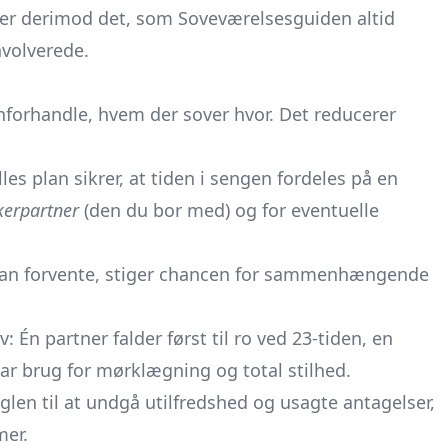
ver derimod det, som Soveværelsesguiden altid
nvolverede.
nforhandle, hvem der sover hvor. Det reducerer
les plan sikrer, at tiden i sengen fordeles på en
nkerpartner
(den du bor med) og for eventuelle
 kan forvente, stiger chancen for sammenhængende
 Én partner falder først til ro ved 23-tiden, en
 har brug for mørklægning og total stilhed.
len til at undgå utilfredshed og usagte antagelser,
mer.