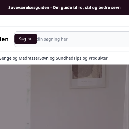
Soveværelsesguiden - Din guide til ro, stil og bedre søvn
Søg nu
den
Søg nu
Senge og Madrasser
Søvn og Sundhed
Tips og Produkter