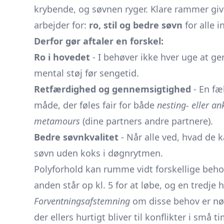
krybende, og søvnen ryger. Klare rammer gi
arbejder for:
ro, stil og bedre søvn
for alle i
Derfor gør aftaler en forskel:
Ro i hovedet
- I behøver ikke hver uge at ge
mental støj før sengetid.
Retfærdighed og gennemsigtighed
- En fæl
måde, der føles fair for både
nesting- eller a
metamours
(dine partners andre partnere).
Bedre søvnkvalitet
- Når alle ved, hvad de
søvn uden koks i døgnrytmen.
Polyforhold kan rumme vidt forskellige behov:
anden står op kl. 5 for at løbe, og en tredje
Forventningsafstemning
om disse behov er nøg
der ellers hurtigt bliver til konflikter i små ti