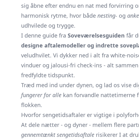
sig åbne efter endnu en nat med forvirring o
harmonisk rytme, hvor både
nesting-
og
anke
udhvilede og trygge.
I denne guide fra
Soveværelsesguiden
får d
designe aftalemodeller og indrette sovep
veludhvilet. Vi dykker ned i alt fra white-n
vinduer og jalousi-fri check-ins - alt samme
fredfyldte tidspunkt.
Træd med ind under dynen, og lad os vise d
fungerer for alle
kan forvandle nattetimerne f
flokken.
Hvorfor sengetidsaftaler er vigtige i polyfor
At dele nætter - og dyner - mellem flere par
gennemtænkt sengetidsaftale
risikerer I at dr