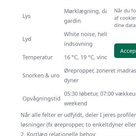
Når du f
Mørklægning, dæmpet natl
Lys
af cookie
gardin
dine data
White noise, helt stille, podc
Lyd
indsovning
Accep
Temperatur
16 °C, 19 °C, vindue på klem
Ørepropper, zoneret madras
Snorken & uro
dyner
05:30 løbetur, 07:00 vækkeu
Opvågningstid
weekend
Når alle felter er udfyldt, deler I jeres profil
løsninger (fx ørepropper, to enkeltdyner eller
2. Kortlæg relationelle behov