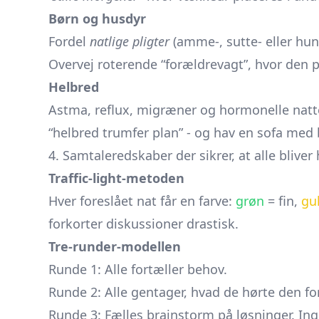
Børn og husdyr
Fordel
natlige pligter
(amme-, sutte- eller hun
Overvej roterende “forældrevagt”, hvor den 
Helbred
Astma, reflux, migræner og hormonelle nattes
“helbred trumfer plan” - og hav en sofa med
4. Samtaleredskaber der sikrer, at alle bliver 
Traffic-light-metoden
Hver foreslået nat får en farve:
grøn
= fin,
gu
forkorter diskussioner drastisk.
Tre-runder-modellen
Runde 1: Alle fortæller behov.
Runde 2: Alle gentager, hvad de hørte den forr
Runde 3: Fælles brainstorm på løsninger. Ing