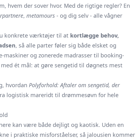
m, hvem der sover hvor. Med de rigtige regler? En
rpartnere
,
metamours
- og dig selv - alle vågner
u konkrete værktøjer til at
kortlægge behov,
ladsen
, så alle parter føler sig både elsket og
oise-maskiner og zonerede madrasser til booking-
n med ét mål: at gøre sengetid til døgnets mest
ig, hvordan
Polyforhold: Aftaler om sengetid, der
ra logistisk mareridt til drømmesøvn for hele
hold
tnere kan være både dejligt og kaotisk. Uden en
ukne i praktiske misforståelser, så jalousien kommer