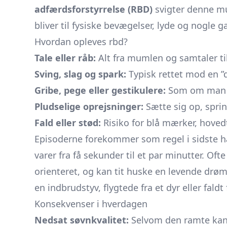
adfærdsforstyrrelse (RBD)
svigter denne m
bliver til fysiske bevægelser, lyde og nogle g
Hvordan opleves rbd?
Tale eller råb:
Alt fra mumlen og samtaler til
Sving, slag og spark:
Typisk rettet mod en 
Gribe, pege eller gestikulere:
Som om man pr
Pludselige oprejsninger:
Sætte sig op, sprin
Fald eller stød:
Risiko for blå mærker, hoved
Episoderne forekommer som regel i sidste ha
varer fra få sekunder til et par minutter. Of
orienteret, og kan tit huske en levende dr
en indbrudstyv, flygtede fra et dyr eller faldt 
Konsekvenser i hverdagen
Nedsat søvnkvalitet:
Selvom den ramte kan f