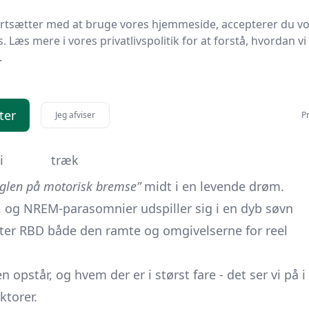
eret
bevægelser
huskes
ortsætter med at bruge vores hjemmeside, accepterer du v
s. Læs mere i vores privatlivspolitik for at forstå, hvordan vi
et,
Gående,
.
t
automatiske
Ingen eller brudstykker
bevægelser
ter
Rytmiske eller
Jeg afviser
Pr
rad
tonisk-kloniske
Ingen drømme
i
træk
glen på motorisk bremse”
midt i en levende drøm.
d, og NREM-parasomnier udspiller sig i en dyb søvn
 RBD både den ramte og omgivelserne for reel
n opstår, og hvem der er i størst fare - det ser vi på i
ktorer.