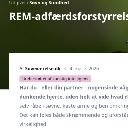
Udgivet i
Søvn og Sundhed
REM-adfærdsforstyrrel
Af
Soveværelse.dk
4. marts 2026
Understøttet af kunstig intelligens
Har du - eller din partner - nogensinde v
dunkende hjerte, uden helt at vide hvad de
selv råbe i søvne, kaste arme og ben omkring
Det kan føles både skræmmende og uforståe
virkelighed.