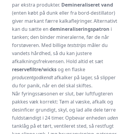
par ekstra produkter.
Demineraliseret vand
(enten købt på dunk eller fra bord-destillator)
giver markant færre kalkaflejringer. Alternativt
kan du sætte en
demineraliseringspatron
i
tanken; den binder mineralerne, før de når
forstøveren. Med billige
teststrips
måler du
vandets hårdhed, så du kan justere
afkalkningsfrekvensen. Hold altid et sæt
reservefiltre/wicks
og en flaske
producentgodkendt
afkalker på lager, så slipper
du for panik, når en del skal skiftes.
Når fyringssæsonen er slut, bør luftfugteren
pakkes væk korrekt: Tøm al væske, afkalk og
desinficer grundigt, skyl, og lad alle dele tørre
fuldstændigt i 24 timer. Opbevar enheden
uden
tanklåg på et tørt, ventileret sted, så restfugt