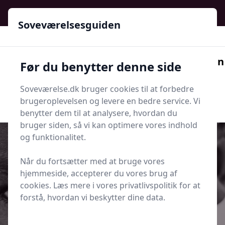
Soveværelsesguiden - Din guide til ro, stil og bedre søvn
Soveværelsesguiden
Soveværelsesguiden
Før du benytter denne side
Menu
Soveværelse.dk bruger cookies til at forbedre
Søg nu
Søg nu
brugeroplevelsen og levere en bedre service. Vi
benytter dem til at analysere, hvordan du
bruger siden, så vi kan optimere vores indhold
og funktionalitet.
Når du fortsætter med at bruge vores
Udgivet i
Tips og Produkter
hjemmeside, accepterer du vores brug af
cookies. Læs mere i vores privatlivspolitik for at
Sådan afkalker du en luftfugter til
forstå, hvordan vi beskytter dine data.
soveværelset