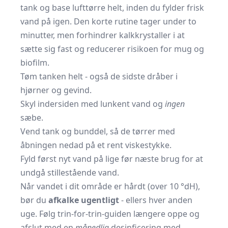
tank og base lufttørre helt, inden du fylder frisk
vand på igen. Den korte rutine tager under to
minutter, men forhindrer kalkkrystaller i at
sætte sig fast og reducerer risikoen for mug og
biofilm.
Tøm tanken helt - også de sidste dråber i
hjørner og gevind.
Skyl indersiden med lunkent vand og
ingen
sæbe.
Vend tank og bunddel, så de tørrer med
åbningen nedad på et rent viskestykke.
Fyld først nyt vand på lige før næste brug for at
undgå stillestående vand.
Når vandet i dit område er hårdt (over 10 °dH),
bør du
afkalke ugentligt
- ellers hver anden
uge. Følg trin-for-trin-guiden længere oppe og
afslut med en
månedlig
desinficering med