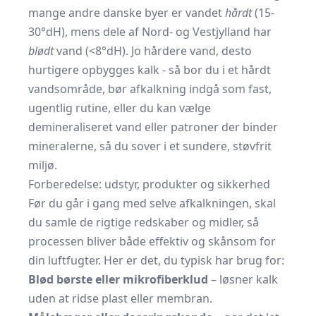
mange andre danske byer er vandet
hårdt
(15-
30°dH), mens dele af Nord- og Vestjylland har
blødt
vand (<8°dH). Jo hårdere vand, desto
hurtigere opbygges kalk - så bor du i et hårdt
vandsområde, bør afkalkning indgå som fast,
ugentlig rutine, eller du kan vælge
demineraliseret vand eller patroner der binder
mineralerne, så du sover i et sundere, støvfrit
miljø.
Forberedelse: udstyr, produkter og sikkerhed
Før du går i gang med selve afkalkningen, skal
du samle de rigtige redskaber og midler, så
processen bliver både effektiv og skånsom for
din luftfugter. Her er det, du typisk har brug for:
Blød børste eller mikrofiberklud
– løsner kalk
uden at ridse plast eller membran.