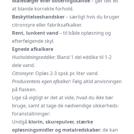
Målebæger eller doseringskande
– gør det let
at blande korrekte forhold.
Beskyttelseshandsker
– særligt hvis du bruger
citronsyre eller fabriks­afkalker.
Rent, lunkent vand
– til både opløsning og
efterfølgende skyl.
Egnede afkalkere
Husholdningseddike
: Bland 1 del eddike til 1-2
dele vand.
Citronsyre
: Opløs 2-3 spsk pr. liter vand.
Producentens egen afkalker
: Følg altid anvisningen
på flasken.
Lige så vigtigt er det at vide, hvad du
ikke
bør
bruge, samt at tage de nødvendige sikkerheds­
foranstaltninger:
Undgå
klorin, skurepulver, stærke
opløsningsmidler og metalredskaber
; de kan