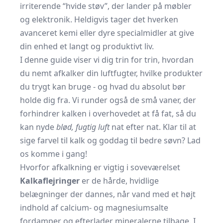
irriterende “hvide støv”, der lander på møbler
og elektronik. Heldigvis tager det hverken
avanceret kemi eller dyre specialmidler at give
din enhed et langt og produktivt liv.
I denne guide viser vi dig trin for trin, hvordan
du nemt afkalker din luftfugter, hvilke produkter
du trygt kan bruge - og hvad du absolut bør
holde dig fra. Vi runder også de små vaner, der
forhindrer kalken i overhovedet at få fat, så du
kan nyde
blød, fugtig luft
nat efter nat. Klar til at
sige farvel til kalk og goddag til bedre søvn? Lad
os komme i gang!
Hvorfor afkalkning er vigtig i soveværelset
Kalkaflejringer
er de hårde, hvidlige
belægninger der dannes, når vand med et højt
indhold af calcium- og magnesiumsalte
fordamper og efterlader mineralerne tilbage. I