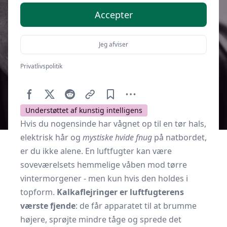
Accepter
Jeg afviser
Privatlivspolitik
Af
Soveværelse.dk
3. oktober 2025
Understøttet af kunstig intelligens
Hvis du nogensinde har vågnet op til en tør hals,
elektrisk hår og
mystiske hvide fnug
på natbordet,
er du ikke alene. En luftfugter kan være
soveværelsets hemmelige våben mod tørre
vintermorgener - men kun hvis den holdes i
topform.
Kalkaflejringer er luftfugterens
værste fjende
: de får apparatet til at brumme
højere, sprøjte mindre tåge og sprede det