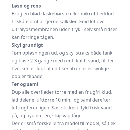
Løsn og rens
Brug en blød flaske­børste eller mikrofiberklud
til skånsomt at fjerne kalkslør. Gnid let over
ultralyds­membranen uden tryk - selv små ridser
kan forringe tågen.
Skyl grundigt
Tøm opløsningen ud, og skyl straks både tank
og base 2-3 gange med rent, koldt vand, til der
hverken er lugt af eddike/citron eller synlige
bobler tilbage.
Tør og saml
Dup alle overflader tørre med en fnugfri klud,
lad delene lufttørre 10 min., og saml derefter
luftfugteren igen. Sæt stikket i, fyld frisk vand
på, og nyd en ren, støjsvag tåge.
Der er små forskelle fra model til model, så tjek