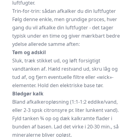
luftfugter.
Trin-for-trin: sådan afkalker du din luftfugter
Følg denne enkle, men grundige proces, hver
gang du vil afkalke din luftfugter - det tager
typisk under en time og giver mærkbart bedre
ydelse allerede samme aften:
Tøm og adskil
Sluk, træk stikket ud, og løft forsigtigt
vandtanken af. Hæld restvand ud, skru låg og
tud af, og fjern eventuelle filtre eller «wick»-
elementer. Hold den elektriske base tør.
Blødgør kalk
Bland afkalkeropløsning (1:1-1:2 eddike/vand,
eller 2-3 spsk citronsyre pr. liter lunkent vand).
Fyld tanken ¾ op og dæk kalkramte flader i
bunden af basen. Lad det virke i 20-30 min., så
mineralerne bliver opløst.