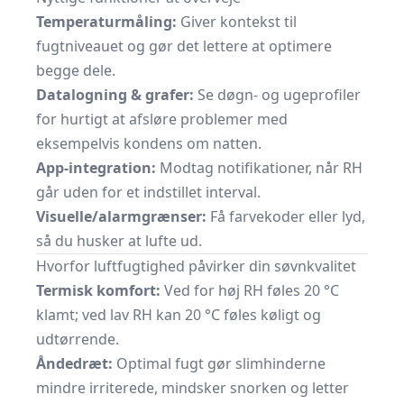
Temperaturmåling:
Giver kontekst til
fugtniveauet og gør det lettere at optimere
begge dele.
Datalogning & grafer:
Se døgn- og ugeprofiler
for hurtigt at afsløre problemer med
eksempelvis kondens om natten.
App-integration:
Modtag notifikationer, når RH
går uden for et indstillet interval.
Visuelle/alarmgrænser:
Få farvekoder eller lyd,
så du husker at lufte ud.
Hvorfor luftfugtighed påvirker din søvnkvalitet
Termisk komfort:
Ved for høj RH føles 20 °C
klamt; ved lav RH kan 20 °C føles køligt og
udtørrende.
Åndedræt:
Optimal fugt gør slimhinderne
mindre irriterede, mindsker snorken og letter