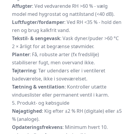
Affugter
: Ved vedvarende RH >60 % - vælg
model med hygrostat og nattilstand (<40 dB).
Luftfugter/fordamper
: Ved RH <35 % - hold den
ren og brug kalkfrit vand.
Tekstil- & sengevask
: Vask dyner/puder >60 °C
2 × årligt for at begrænse støvmider.
Planter
: Få, robuste arter (fx fredslilje)
stabiliserer fugt, men overvand ikke.
Tøjtørring
: Tør udendørs eller i ventileret
badeværelse, ikke i soveværelset.
Tætning & ventilation
: Kontroller utætte
vindueslister eller permanent ventil i karm.
5. Produkt- og købsguide
Nøjagtighed
: Kig efter ±2 % RH (digitale) eller ±5
% (analoge).
Opdateringsfrekvens
: Minimum hvert 10.