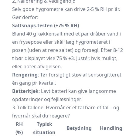
2. Kalibrering & vedligehold
Selv gode hygrometre kan drive 2-5 % RH pr. år.
Gør derfor:
Saltsnaps-testen (±75 % RH)
Bland 40 g køkkensalt med et par dråber vand i
en frysepose eller skål; læg hygrometeret i
posen (uden at røre saltet) og forsegl. Efter 8-12
t bør displayet vise 75 % ±3. Justér, hvis muligt,
eller noter afvigelsen.
Rengøring
: Tør forsigtigt støv af sensorgitteret
én gang pr. kvartal.
Batteritjek
: Lavt batteri kan give langsomme
opdateringer og fejllæsninger.
3. Tolk tallene: Hvornår er et tal bare et tal – og
hvornår skal du reagere?
RH
Typisk
Betydning
Handling
(%)
situation