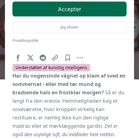
Accepter
Jeg afviser
Privatlivspolitik
Af
Soveværelse.dk
10. december 2025
Understøttet af kunstig intelligens
Har du nogensinde vågnet op klam af sved en
sommernat - eller med tør mund og
kradsende hals en frostklar morgen?
Så er du
langt fra den eneste. Hemmeligheden bag et
soveværelse, hvor kroppen virkelig kan
restituere, er nemlig ikke kun den rigtige
madras eller et mørklæggende gardin.
Det er
også den usynlige luft, du indånder hele natten.