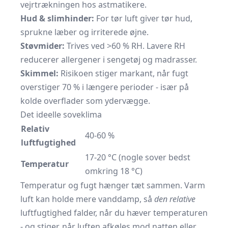
vejrtrækningen hos astmatikere.
Hud & slimhinder:
For tør luft giver tør hud,
sprukne læber og irriterede øjne.
Støvmider:
Trives ved >60 % RH. Lavere RH
reducerer allergener i sengetøj og madrasser.
Skimmel:
Risikoen stiger markant, når fugt
overstiger 70 % i længere perioder - især på
kolde overflader som ydervægge.
Det ideelle soveklima
Relativ
40-60 %
luftfugtighed
17-20 °C (nogle sover bedst
Temperatur
omkring 18 °C)
Temperatur og fugt hænger tæt sammen. Varm
luft kan holde mere vanddamp, så
den relative
luftfugtighed falder, når du hæver temperaturen
- og stiger, når luften afkøles mod natten eller