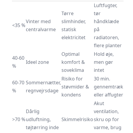
Luftfugter,
Tørre
tør
Vinter med
slimhinder,
håndklæde
<35 %
centralvarme
statisk
på
elektricitet
radiatoren,
flere planter
Optimal
Hold øje,
40-60
Ideel zone
komfort &
men gør
%
soveklima
intet
Risiko for
30 min.
60-70
Sommernætter,
støvmider &
gennemtræk
%
regnvejrsdage
kondens
eller affugter
Akut
Dårlig
ventilation,
>70 %
udluftning,
Skimmelrisiko
skru op for
tøjtørring inde
varme, brug