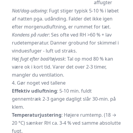
affugter
Nat/dag-udsving
: Fugt stiger typisk 5-10 % i løbet
af natten pga. udånding. Falder det ikke igen
efter morgenudluftning, er rummet for tæt.
Kondens på ruder
: Ses ofte ved RH >60 % + lav
rudetemperatur. Danner grobund for skimmel i
vinduesfuger - luft ud straks.
Høj fugt efter bad/tøjvask
: Tal op mod 80 % kan
være ok i kort tid. Varer det over 2-3 timer,
mangler du ventilation.
4. Gør noget ved tallene
Effektiv udluftning
: 5-10 min. fuldt
gennemtræk 2-3 gange dagligt slår 30-min. på
klem.
Temperatur­justering
: Højere rumtemp. (18 →
20 °C) sænker RH ca. 3-4 % ved samme absolutte
fugt.