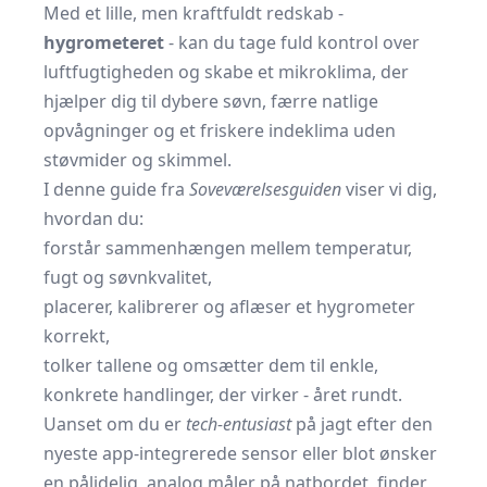
Med et lille, men kraftfuldt redskab -
hygrometeret
- kan du tage fuld kontrol over
luftfugtigheden og skabe et mikroklima, der
hjælper dig til dybere søvn, færre natlige
opvågninger og et friskere indeklima uden
støvmider og skimmel.
I denne guide fra
Soveværelsesguiden
viser vi dig,
hvordan du:
forstår sammenhængen mellem temperatur,
fugt og søvnkvalitet,
placerer, kalibrerer og aflæser et hygrometer
korrekt,
tolker tallene og omsætter dem til enkle,
konkrete handlinger, der virker - året rundt.
Uanset om du er
tech-entusiast
på jagt efter den
nyeste app-integrerede sensor eller blot ønsker
en pålidelig, analog måler på natbordet, finder