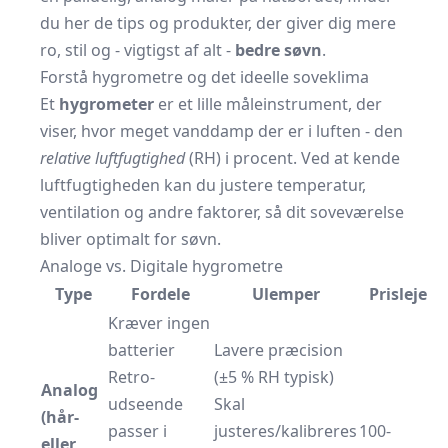
du her de tips og produkter, der giver dig mere
ro, stil og - vigtigst af alt -
bedre søvn
.
Forstå hygrometre og det ideelle soveklima
Et
hygrometer
er et lille måleinstrument, der
viser, hvor meget vanddamp der er i luften - den
relative luftfugtighed
(RH) i procent. Ved at kende
luftfugtigheden kan du justere temperatur,
ventilation og andre faktorer, så dit soveværelse
bliver optimalt for søvn.
Analoge vs. Digitale hygrometre
Type
Fordele
Ulemper
Prisleje
Kræver ingen
batterier
Lavere præcision
Retro-
(±5 % RH typisk)
Analog
udseende
Skal
(hår-
passer i
justeres/kalibreres
100-
eller