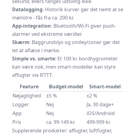
sekund, ellers fanges udsving ikke.
Data­logging
: Historik kurver gør det nemt at se
mønstre - fås fra ca. 200 kr.
App-integration
: Bluetooth/Wi-Fi giver push-
alarmer ved ekstreme værdier.
Skærm
: Baggrundslys og smiley/zoner gør det
let at aflæse i mørke.
Simple vs. smarte
: Et 100 kr. bordhygrometer
kan være nok, men smart-modeller kan styre
affugter via IFTTT.
Feature
Budget-model
Smart-model
Nøjagtighed
±5 %
±2 %
Logger
Nej
Ja, 30 dage+
App
Nej
iOS/Android
Pris
ca. 99-149 kr.
499-999 kr.
Supplerende produkter: affugter, luftfugter,