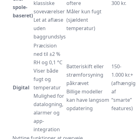
klassiske
oftere
300 kr.
spole-
soveværelser
Måler kun fugt
baseret)
Let at aflæse
(sjældent
uden
temperatur)
baggrundslys
Præcision
ned til ±2 %
RH og 0,1 °C
Batteriskift eller
150-
Viser både
strømforsyning
1.000 kr.+
fugt og
påkrævet
(afhængig
Digital
temperatur
Billige modeller
af
Mulighed for
kan have langsom
“smarte”
datalogning,
opdatering
features)
alarmer og
app-
integration
Nyttige funktioner at overveje