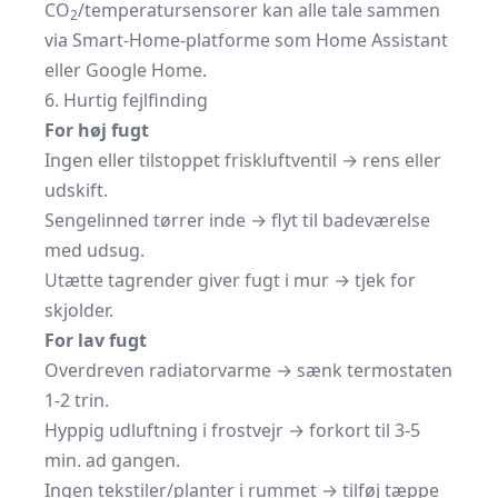
CO
/temperatursensorer kan alle tale sammen
2
via Smart-Home-platforme som Home Assistant
eller Google Home.
6. Hurtig fejlfinding
For høj fugt
Ingen eller tilstoppet friskluftventil → rens eller
udskift.
Sengelinned tørrer inde → flyt til badeværelse
med udsug.
Utætte tagrender giver fugt i mur → tjek for
skjolder.
For lav fugt
Overdreven radiatorvarme → sænk termostaten
1-2 trin.
Hyppig udluftning i frostvejr → forkort til 3-5
min. ad gangen.
Ingen tekstiler/planter i rummet → tilføj tæppe