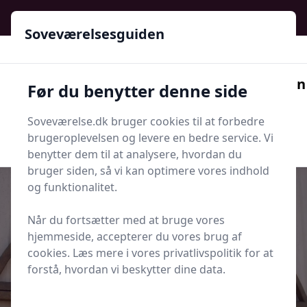
Soveværelsesguiden - Din guide til ro, stil og bedre søvn
Soveværelsesguiden
Soveværelsesguiden
Før du benytter denne side
Menu
Soveværelse.dk bruger cookies til at forbedre
Søg nu
Søg nu
brugeroplevelsen og levere en bedre service. Vi
benytter dem til at analysere, hvordan du
bruger siden, så vi kan optimere vores indhold
og funktionalitet.
Når du fortsætter med at bruge vores
Udgivet i
Tips og Produkter
hjemmeside, accepterer du vores brug af
cookies. Læs mere i vores privatlivspolitik for at
Sådan bruger du et hygrometer til
forstå, hvordan vi beskytter dine data.
et bedre soveklima