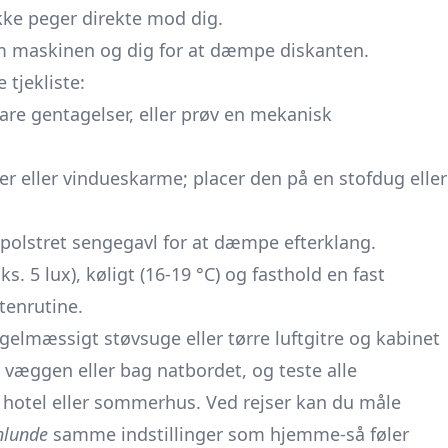
ikke peger direkte mod dig.
lem maskinen og dig for at dæmpe diskanten.
tjekliste:
re gentagelser, eller prøv en mekanisk
 eller vindueskarme; placer den på en stofdug eller
n polstret sengegavl for at dæmpe efterklang.
 5 lux), køligt (16-19 °C) og fasthold en fast
tenrutine.
egelmæssigt støvsuge eller tørre luftgitre og kabinet
ngs væggen eller bag natbordet, og teste alle
 hotel eller sommerhus. Ved rejser kan du måle
nlunde
samme indstillinger som hjemme-så føler