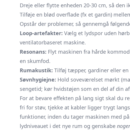
Dreje eller flytte enheden 20-30 cm, så den 
Tilføje en blød overflade (fx et gardin) mel
Opstår der problemer, så gennemgå følgende 
Loop-artefakter:
Vælg et lydspor uden hørba
ventilatorbaseret maskine.
Resonans:
Flyt maskinen fra hårde kommoder
en skumfod.
Rumakustik:
Tilføj tæpper, gardiner eller e
Søvnhygiejne:
Hold soveværelset mørkt (maks.
sengetid; kør hvidstøjen som en del af din af
For at bevare effekten på lang sigt skal du r
fri for støv, tjekke at kabler ligger trygt la
funktioner, inden du tager maskinen med på
lydniveauet i det nye rum og genskabe
noge