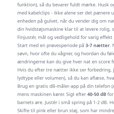
funktion), så du bevarer fuldt mørke. Husk og
med kabelclips - ikke alene ser det pænere ud
enheden på gulvet, når du vender dig om nat
din hvidstøjsmaskine klar til at levere roli
Finjustér, mål og vedligehold for varig effekt
Start med en prøvesperiode på
3-7 nætter
.
søvn, hvor ofte du vågner, og hvordan du føl
ændringerne kan du give hver nat en score f
Hvis du efter tre nætter ikke ser forbedring,
lydtype eller volumen), så du kan aflæse, hva
Brug en gratis dB-måler-app på din telefon (
mens maskinen kører. Sigt efter
40-50 dB
for
barnets øre. Justér i små spring på 1-2 dB. Hv
Skifte til pink eller brun støj, som har mindr