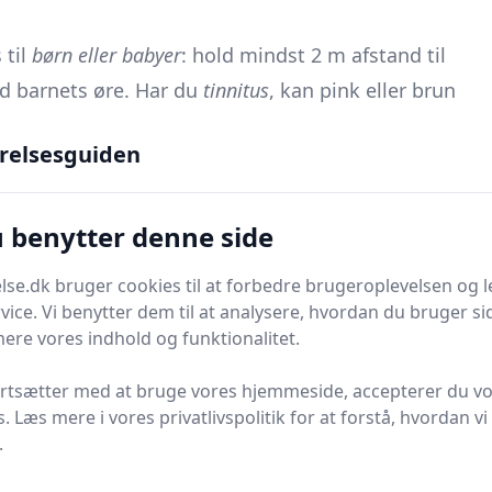
 til
børn eller babyer
: hold mindst 2 m afstand til
d barnets øre. Har du
tinnitus
, kan pink eller brun
lanlæg placeringen, før du køber: En flad kommode 1-2
relsesguiden
n skjules bag sengerammen eller langs fodlisten,
en måde er grundlaget lagt for nem betjening - og
u benytter denne side
 og volumen
se.dk bruger cookies til at forbedre brugeroplevelsen og l
ktiv hvidstøjsløsning. Stil enheden
1-2 meter fra
vice. Vi benytter dem til at analysere, hvordan du bruger sid
eller direkte mod den støjkilde, du vil maskere.
ere vores indhold og funktionalitet.
eller presset op ad væggen, hvor lyden kan
ortsætter med at bruge vores hjemmeside, accepterer du v
:
mindst 2 meter fra krybben
og fri luft omkring
s. Læs mere i vores privatlivspolitik for at forstå, hvordan vi
er blokerer ventilationshuller. Brug om muligt en
.
rod, og før strømledningen bag møbler eller gennem