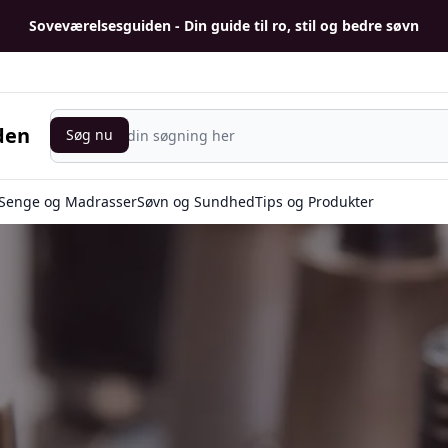
Soveværelsesguiden - Din guide til ro, stil og bedre søvn
Søg nu
den
Søg nu
Senge og Madrasser
Søvn og Sundhed
Tips og Produkter