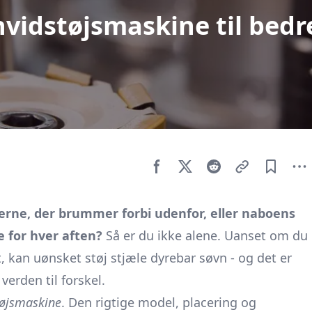
hvidstøjsmaskine til bedr
lerne, der brummer forbi udenfor, eller naboens
e for hver aften?
Så er du ikke alene. Uanset om du
t, kan uønsket støj stjæle dyrebar søvn - og det er
erden til forskel.
tøjsmaskine
. Den rigtige model, placering og