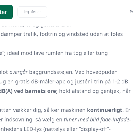
suel støj.
ter
Jeg afviser
Pr
ne udfordringer
:
 samtaler, tv og generel uro.
 dæmper trafik, fodtrin og vindstød uden at føles
; ideel mod lave rumlen fra tog eller tung
 blot
overgår
baggrundsstøjen. Ved hovedpuden
rug en gratis dB-måler-app og justér i trin på 1-2 dB.
 dB(A) ved barnets øre
; hold afstand og gentjek, når
natten vækker dig, så kør maskinen
kontinuerligt
. Er
er indsovning, så vælg en
timer med blid fade-in/fade-
nhedens LED-lys (nattelys eller ”display-off”-