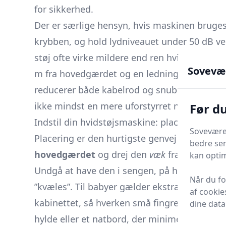
for sikkerhed.
Der er særlige hensyn, hvis maskinen bruges
krybben, og hold lydniveauet under 50 dB ve
støj ofte virke mildere end ren hvid støj. P
Sovevæ
m fra hovedgærdet og en ledningsvej, der ka
reducerer både kabelrod og snublefare. På d
ikke mindst en mere uforstyrret nats søvn.
Før d
Indstil din hvidstøjsmaskine: placering, lyd
Soveværel
Placering er den hurtigste genvej til en effe
bedre ser
hovedgærdet
og drej den
væk
fra dit hoved 
kan optim
Undgå at have den i sengen, på hovedpuden 
Når du f
”kvæles”. Til babyer gælder ekstra sikkerhed
af cookie
kabinettet, så hverken små fingre eller tæpp
dine data
hylde eller et natbord, der minimerer kabel