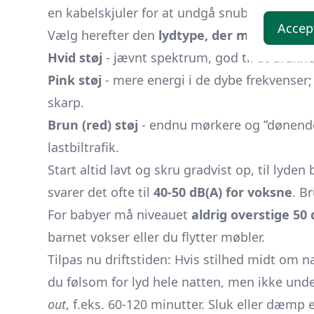
en kabelskjuler for at undgå snublefare og vi
Accep
Vælg herefter den
lydtype, der matcher di
Hvid støj
- jævnt spektrum, god til at drukne
Pink støj
- mere energi i de dybe frekvenser;
skarp.
Brun (red) støj
- endnu mørkere og ”dønende”
lastbiltrafik.
Start altid lavt og skru gradvist op, til lyden
svarer det ofte til
40-50 dB(A) for voksne
. B
For babyer må niveauet
aldrig overstige 50
barnet vokser eller du flytter møbler.
Tilpas nu driftstiden: Hvis stilhed midt om 
du følsom for lyd hele natten, men ikke und
out
, f.eks. 60-120 minutter. Sluk eller dæmp e