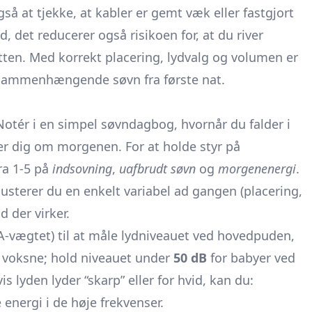
så at tjekke, at kabler er gemt væk eller fastgjort
, det reducerer også risikoen for, at du river
ten. Med korrekt placering, lydvalg og volumen er
g, sammenhængende søvn fra første nat.
 Notér i en simpel søvndagbog, hvornår du falder i
er dig om morgenen. For at holde styr på
ra 1-5 på
indsovning
,
uafbrudt søvn
og
morgenenergi
.
 justerer du en enkelt variabel ad gangen (placering,
d der virker.
A-vægtet) til at måle lydniveauet ved hovedpuden,
 voksne; hold niveauet under
50 dB
for babyer ved
is lyden lyder “skarp” eller for hvid, kan du:
e energi i de høje frekvenser.