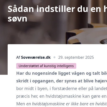
Sådan indstiller du en 
søvn
Af
Soveværelse.dk
29. september 2025
Understøttet af kunstig intelligens
Har du nogensinde ligget vågen og talt bi
skridt i opgangen, der synes at blive højer
bor midt i byen, i forstæderne eller på lande
præcis her, en hvidstøjsmaskine kan gøre en v
Men
en hvidstøjsmaskine er ikke bare en hvids