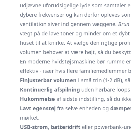
udjævne uforudsigelige lyde som samtaler e
dybere frekvenser og kan derfor opleves som 
ventilation siver ind gennem væggene.
Brun 
vægt på de lave toner og minder om et dybt h
huset til at knirke. At vælge den rigtige pro
volumen behøver at være højt, så du beskytt
En moderne hvidstøjsmaskine bør rumme en r
effektiv - især hvis flere familiemedlemmer 
Finjusterbar volumen
i små trin (1-2 dB), s
Kontinuerlig afspilning
uden hørbare loop
Hukommelse
af sidste indstilling, så du ikk
Lavt egenstøj
fra selve enheden og
dæmpet
mørket.
USB-strøm, batteridrift
eller powerbank-unde