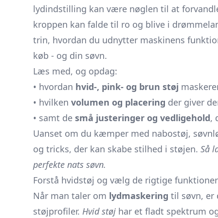
lydindstilling kan være nøglen til at forvandl
kroppen kan falde til ro og blive i drømmelan
trin, hvordan du udnytter maskinens funktion
køb - og din søvn.
Læs med, og opdag:
• hvordan
hvid-, pink- og brun støj
maskerer 
• hvilken
volumen og placering
der giver de
• samt de
små justeringer og vedligehold
, 
Uanset om du kæmper med nabostøj, søvnløse 
og tricks, der kan skabe stilhed i støjen.
Så l
perfekte nats søvn.
Forstå hvidstøj og vælg de rigtige funktioner
Når man taler om
lydmaskering
til søvn, er
støjprofiler.
Hvid støj
har et fladt spektrum og