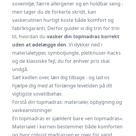
sovemiljø, færre allergener og en holdbar seng -
men tager du de forkerte skridt, kan
vaskerutinen hurtigt koste både komfort og
fabriksgaranti. Derfor guider vi dig trin for trin
til, hvordan du
vasker din topmadras korrekt
uden at ødelægge den
. Vi dykker ned i
materialetyper, symboljungle, pletknuser-hacks
og de klassiske fejl, du for enhver pris skal
undgå.
Sæt kedlen over, læn dig tilbage - og lad os
hjælpe dig med at forlænge levetiden på dit
vigtigste sovetilbehør.
Forstå din topmadras: materialer, opbygning og
vaskeanvisninger
En topmadras er sjældent bare »en topmadras«.
Materialet i kernen bestemmer både komforten
og hvor robust madrassen er over for vand,