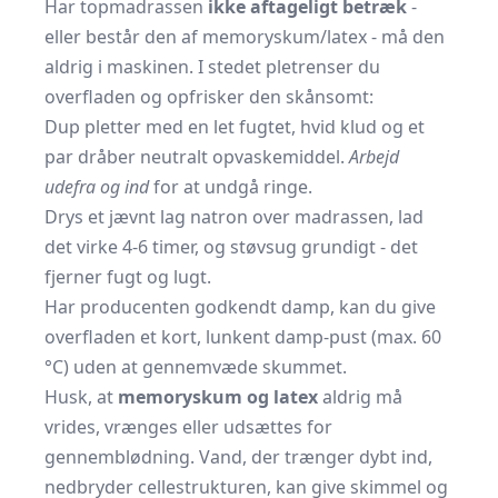
Har topmadrassen
ikke aftageligt betræk
-
eller består den af memoryskum/latex - må den
aldrig i maskinen. I stedet pletrenser du
overfladen og opfrisker den skånsomt:
Dup pletter med en let fugtet, hvid klud og et
par dråber neutralt opvaskemiddel.
Arbejd
udefra og ind
for at undgå ringe.
Drys et jævnt lag natron over madrassen, lad
det virke 4-6 timer, og støvsug grundigt - det
fjerner fugt og lugt.
Har producenten godkendt damp, kan du give
overfladen et kort, lunkent damp-pust (max. 60
°C) uden at gennemvæde skummet.
Husk, at
memoryskum og latex
aldrig må
vrides, vrænges eller udsættes for
gennemblødning. Vand, der trænger dybt ind,
nedbryder cellestrukturen, kan give skimmel og