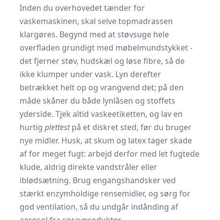
Inden du overhovedet tænder for
vaskemaskinen, skal selve topmadrassen
klargøres. Begynd med at støvsuge hele
overfladen grundigt med møbelmundstykket -
det fjerner støv, hudskæl og løse fibre, så de
ikke klumper under vask. Lyn derefter
betrækket helt op og vrangvend det; på den
måde skåner du både lynlåsen og stoffets
yderside. Tjek altid vaskeetiketten, og lav en
hurtig
plettest
på et diskret sted, før du bruger
nye midler. Husk, at skum og latex tager skade
af for meget fugt: arbejd derfor med let fugtede
klude, aldrig direkte vandstråler eller
iblødsætning. Brug engangshandsker ved
stærkt enzymholdige rensemidler, og sørg for
god ventilation, så du undgår indånding af