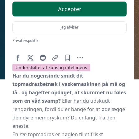
Accepter
Jeg afviser
Privatlivspolitik
Af
Soveværelse.dk
30. september 2025
Understøttet af kunstig intelligens
Har du nogensinde smidt dit
topmadrasbetræk i vaskemaskinen på må og
få - og bagefter opdaget, at skummet nu føles
som en våd svamp?
Eller har du udskudt
rengøringen, fordi du er bange for at ødelægge
den dyre memoryskum? Du er langt fra den
eneste.
En
ren
topmadras er nøglen til et friskt