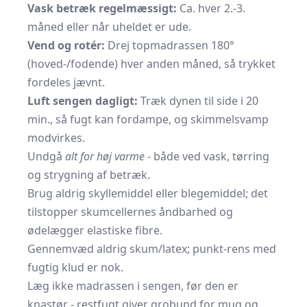
Vask betræk regelmæssigt:
Ca. hver 2.-3.
måned eller når uheldet er ude.
Vend og rotér:
Drej topmadrassen 180°
(hoved-/fodende) hver anden måned, så trykket
fordeles jævnt.
Luft sengen dagligt:
Træk dynen til side i 20
min., så fugt kan fordampe, og skimmelsvamp
modvirkes.
Undgå
alt for høj varme
- både ved vask, tørring
og strygning af betræk.
Brug aldrig skyllemiddel eller blegemiddel; det
tilstopper skumcellernes åndbarhed og
ødelægger elastiske fibre.
Gennemvæd aldrig skum/latex; punkt-rens med
fugtig klud er nok.
Læg ikke madrassen i sengen, før den er
knastør - restfugt giver grobund for mug og