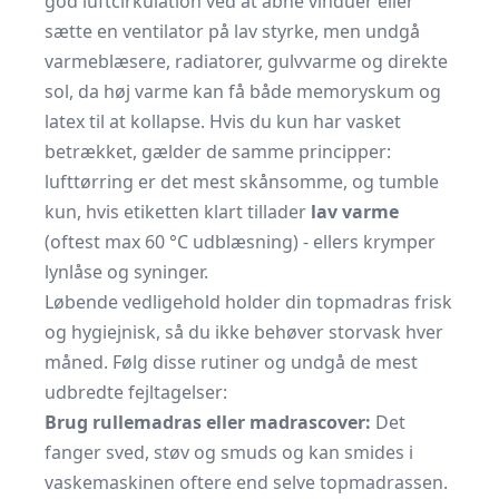
god luftcirkulation ved at åbne vinduer eller
sætte en ventilator på lav styrke, men undgå
varmeblæsere, radiatorer, gulvvarme og direkte
sol, da høj varme kan få både memoryskum og
latex til at kollapse. Hvis du kun har vasket
betrækket, gælder de samme principper:
lufttørring er det mest skånsomme, og tumble
kun, hvis etiketten klart tillader
lav varme
(oftest max 60 °C udblæsning) - ellers krymper
lynlåse og syninger.
Løbende vedligehold holder din topmadras frisk
og hygiejnisk, så du ikke behøver storvask hver
måned. Følg disse rutiner og undgå de mest
udbredte fejltagelser:
Brug rullemadras eller madrascover:
Det
fanger sved, støv og smuds og kan smides i
vaskemaskinen oftere end selve topmadrassen.