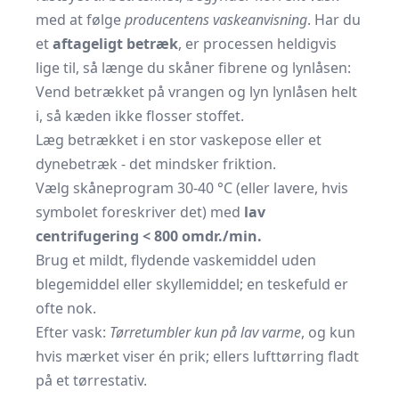
med at følge
producentens vaskeanvisning
. Har du
et
aftageligt betræk
, er processen heldigvis
lige til, så længe du skåner fibrene og lynlåsen:
Vend betrækket på vrangen og lyn lynlåsen helt
i, så kæden ikke flosser stoffet.
Læg betrækket i en stor vaskepose eller et
dynebetræk - det mindsker friktion.
Vælg skåneprogram 30-40 °C (eller lavere, hvis
symbolet foreskriver det) med
lav
centrifugering < 800 omdr./min.
Brug et mildt, flydende vaskemiddel uden
blegemiddel eller skyllemiddel; en teskefuld er
ofte nok.
Efter vask:
Tørretumbler kun på lav varme
, og kun
hvis mærket viser én prik; ellers lufttørring fladt
på et tørrestativ.