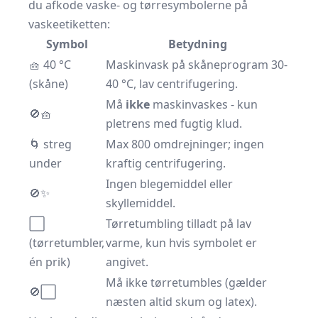
du afkode vaske- og tørresymbolerne på
vaskeetiketten:
Symbol
Betydning
🧺 40 °C
Maskinvask på skåneprogram 30-
(skåne)
40 °C, lav centrifugering.
Må
ikke
maskinvaskes - kun
🚫🧺
pletrens med fugtig klud.
🌀 streg
Max 800 omdrejninger; ingen
under
kraftig centrifugering.
Ingen blegemiddel eller
🚫✨
skyllemiddel.
⬜
Tørretumbling tilladt på lav
(tørretumbler,
varme, kun hvis symbolet er
én prik)
angivet.
Må ikke tørretumbles (gælder
🚫⬜
næsten altid skum og latex).