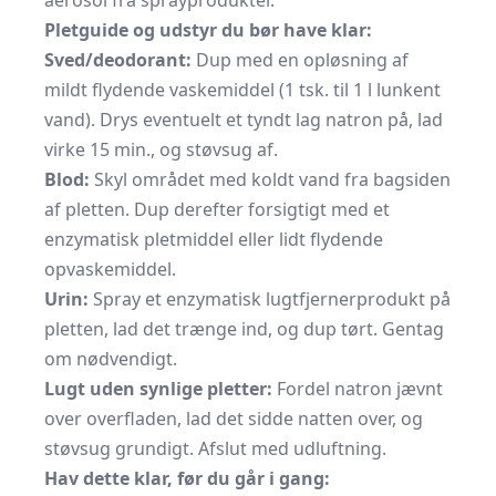
aerosol fra sprayprodukter.
Pletguide og udstyr du bør have klar:
Sved/deodorant:
Dup med en opløsning af
mildt flydende vaskemiddel (1 tsk. til 1 l lunkent
vand). Drys eventuelt et tyndt lag natron på, lad
virke 15 min., og støvsug af.
Blod:
Skyl området med koldt vand fra bagsiden
af pletten. Dup derefter forsigtigt med et
enzymatisk pletmiddel eller lidt flydende
opvaskemiddel.
Urin:
Spray et enzymatisk lugtfjernerprodukt på
pletten, lad det trænge ind, og dup tørt. Gentag
om nødvendigt.
Lugt uden synlige pletter:
Fordel natron jævnt
over overfladen, lad det sidde natten over, og
støvsug grundigt. Afslut med udluftning.
Hav dette klar, før du går i gang: