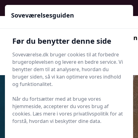
Soveværelsesguiden - Din guide til ro, stil og bedre søvn
Soveværelsesguiden
Soveværelsesguiden
Før du benytter denne side
Menu
Soveværelse.dk bruger cookies til at forbedre
Søg nu
Søg nu
brugeroplevelsen og levere en bedre service. Vi
benytter dem til at analysere, hvordan du
bruger siden, så vi kan optimere vores indhold
og funktionalitet.
Når du fortsætter med at bruge vores
Udgivet i
Senge og Madrasser
hjemmeside, accepterer du vores brug af
cookies. Læs mere i vores privatlivspolitik for at
Sådan vasker du din topmadras
forstå, hvordan vi beskytter dine data.
korrekt uden at ødelægge den