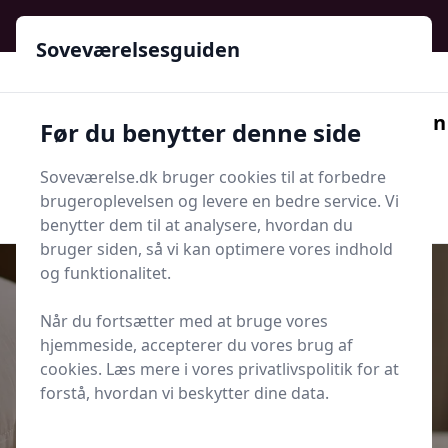
Soveværelsesguiden - Din guide til ro, stil og bedre søvn
Soveværelsesguiden
Soveværelsesguiden
Før du benytter denne side
Menu
Soveværelse.dk bruger cookies til at forbedre
Søg nu
Søg nu
brugeroplevelsen og levere en bedre service. Vi
benytter dem til at analysere, hvordan du
bruger siden, så vi kan optimere vores indhold
og funktionalitet.
Når du fortsætter med at bruge vores
Udgivet i
Senge og Madrasser
hjemmeside, accepterer du vores brug af
cookies. Læs mere i vores privatlivspolitik for at
Sådan vender og roterer du din
forstå, hvordan vi beskytter dine data.
madras korrekt