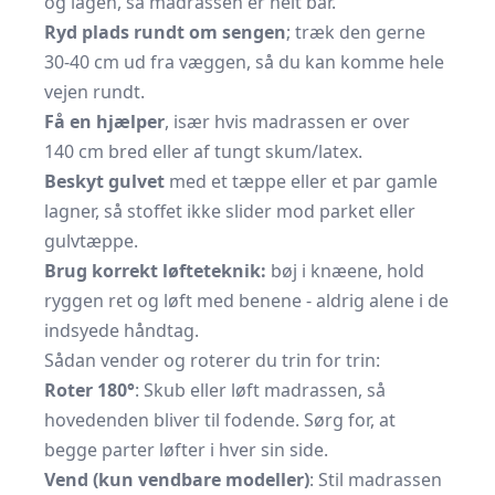
og lagen, så madrassen er helt bar.
Ryd plads rundt om sengen
; træk den gerne
30-40 cm ud fra væggen, så du kan komme hele
vejen rundt.
Få en hjælper
, især hvis madrassen er over
140 cm bred eller af tungt skum/latex.
Beskyt gulvet
med et tæppe eller et par gamle
lagner, så stoffet ikke slider mod parket eller
gulvtæppe.
Brug korrekt løfteteknik:
bøj i knæene, hold
ryggen ret og løft med benene - aldrig alene i de
indsyede håndtag.
Sådan vender og roterer du trin for trin:
Roter 180°
: Skub eller løft madrassen, så
hovedenden bliver til fodende. Sørg for, at
begge parter løfter i hver sin side.
Vend (kun vendbare modeller)
: Stil madrassen