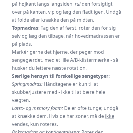
på højkant langs langsiden,
rul
den forsigtigt
over på kanten, vip og læg den fladt igen. Undgå
at folde eller knække den på midten.
Topmadras
: Tag den af først, roter den for sig
selv og læg den tilbage, når hovedmadrassen er
på plads.
Markér gerne det hjørne, der peger mod
sengegærdet, med et lille A/B-klistermærke - så
husker du lettere næste rotation.
Særlige hensyn til forskellige sengetyper:
Springmadras:
Håndtagene er kun til at
skubbe/justere med - ikke til at bære hele
vægten.
Latex- og memory foam:
De er ofte tunge; undgå
at knække dem. Hvis de har zoner, må de
ikke
vendes, kun roteres.
Boksmadras og kontinentalseng:
Roter den