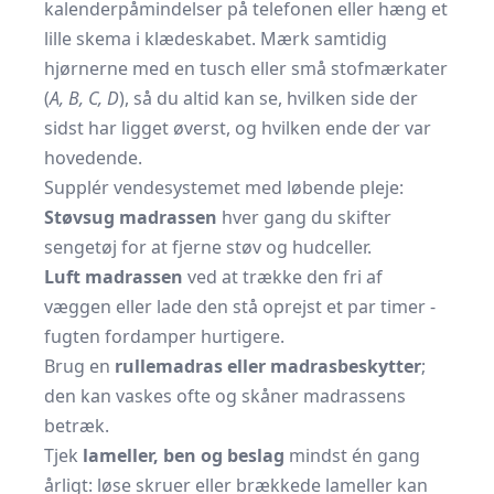
kalenderpåmindelser på telefonen eller hæng et
lille skema i klædeskabet. Mærk samtidig
hjørnerne med en tusch eller små stofmærkater
(
A, B, C, D
), så du altid kan se, hvilken side der
sidst har ligget øverst, og hvilken ende der var
hovedende.
Supplér vendesystemet med løbende pleje:
Støvsug madrassen
hver gang du skifter
sengetøj for at fjerne støv og hudceller.
Luft madrassen
ved at trække den fri af
væggen eller lade den stå oprejst et par timer -
fugten fordamper hurtigere.
Brug en
rullemadras eller madrasbeskytter
;
den kan vaskes ofte og skåner madrassens
betræk.
Tjek
lameller, ben og beslag
mindst én gang
årligt: løse skruer eller brækkede lameller kan