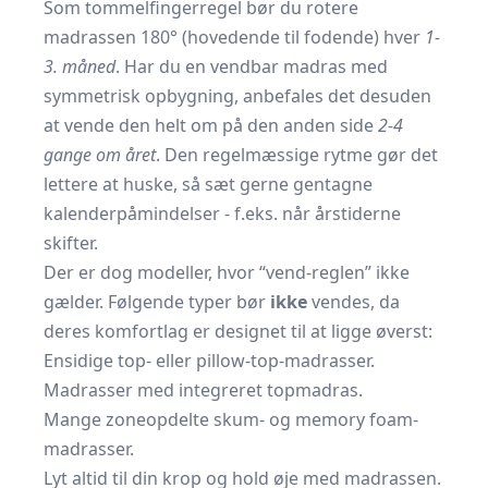
Som tommelfingerregel bør du rotere
madrassen 180° (hovedende til fodende) hver
1-
3. måned
. Har du en vendbar madras med
symmetrisk opbygning, anbefales det desuden
at vende den helt om på den anden side
2-4
gange om året
. Den regelmæssige rytme gør det
lettere at huske, så sæt gerne gentagne
kalenderpåmindelser - f.eks. når årstiderne
skifter.
Der er dog modeller, hvor “vend-reglen” ikke
gælder. Følgende typer bør
ikke
vendes, da
deres komfortlag er designet til at ligge øverst:
Ensidige top- eller pillow-top-madrasser.
Madrasser med integreret topmadras.
Mange zoneopdelte skum- og memory foam-
madrasser.
Lyt altid til din krop og hold øje med madrassen.