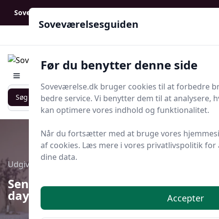
Soveværelsesguiden - Din guide til ro, stil og bedre søvn
Soveværelsesguiden
Soveværelsesguiden
Før du benytter denne side
Menu
Soveværelse.dk bruger cookies til at forbedre b
Søg nu
Søg nu
bedre service. Vi benytter dem til at analysere, 
kan optimere vores indhold og funktionalitet.
Når du fortsætter med at bruge vores hjemmesi
af cookies. Læs mere i vores privatlivspolitik for
dine data.
Udgivet i
Senge og Madrasser
Seng til gæsteværelset: foldbar,
daybed eller sengeramme?
Accepter