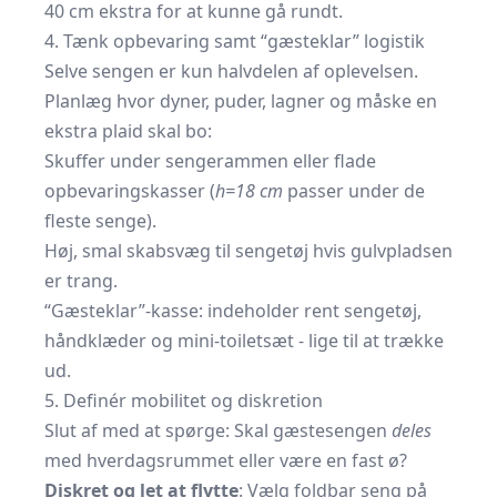
40 cm ekstra for at kunne gå rundt.
4. Tænk opbevaring samt “gæsteklar” logistik
Selve sengen er kun halvdelen af oplevelsen.
Planlæg hvor dyner, puder, lagner og måske en
ekstra plaid skal bo:
Skuffer under sengerammen eller flade
opbevarings­kasser (
h=18 cm
passer under de
fleste senge).
Høj, smal skabsvæg til sengetøj hvis gulvpladsen
er trang.
“Gæsteklar”-kasse: indeholder rent sengetøj,
håndklæder og mini-toiletsæt - lige til at trække
ud.
5. Definér mobilitet og diskretion
Slut af med at spørge: Skal gæstesengen
deles
med hverdagsrummet eller være en fast ø?
Diskret og let at flytte
: Vælg foldbar seng på