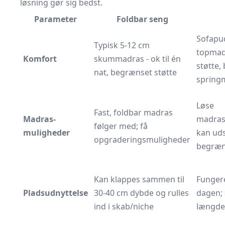
løsning gør sig bedst.
Parameter
Foldbar seng
Sofapud
Typisk 5-12 cm
topmad
Komfort
skummadras - ok til én
støtte,
nat, begrænset støtte
spring
Løse
Fast, foldbar madras
Madras­
madras
følger med; få
muligheder
kan uds
opgraderingsmuligheder
begræn
Kan klappes sammen til
Funger
Pladsudnyttelse
30-40 cm dybde og rulles
dagen; 
ind i skab/niche
længde