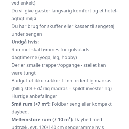
ved enkelt)
Du vil give gæster langvarig komfort og et hotel-
agtigt miljø
Du har brug for skuffer eller kasser til sengetøj
under sengen
Undgå hvis:
Rummet skal tømmes for gulvplads i
dagtimerne (yoga, leg, hobby)
Der er smalle trapper/opgange - stellet kan
være tungt
Budgettet ikke rækker til en ordentlig madras
(billig stel + dårlig madras = spildt investering)
Hurtige anbefalinger
Små rum (<7 m²):
Foldbar seng eller kompakt
daybed.
Mellemstore rum (7-10 m²):
Daybed med
udtræk, evt. 120/140 cm sengeramme hvis