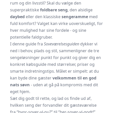
rum og din livsstil? Skal du vælge den
superpraktiske
foldbare seng
, den alsidige
daybed
eller den klassiske
sengeramme
med
fuld komfort? Valget kan virke uoverskueligt, for
hver mulighed har sine fordele - og sine
potentielle faldgruber.
I denne guide fra
Soveværelsesguiden
dykker vi
ned i behov, plads og stil, sammenligner de tre
sengeløsninger punkt for punkt og giver dig en
konkret købsguide med størrelser, priser og
smarte indretningstips. Målet er simpelt: at du
kan byde dine gæster
velkommen til en god
nats søvn
- uden at gå på kompromis med dit
eget hjem.
Sæt dig godt til rette, og lad os finde ud af,
hvilken seng der forvandler dit gæsteværelse
fra “hvor-sover-vi-nu?” til “her-sover-vi-godt!”.