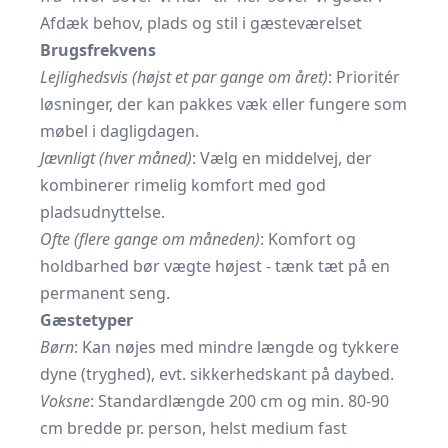
Afdæk behov, plads og stil i gæsteværelset
Brugsfrekvens
Lejlighedsvis (højst et par gange om året)
: Prioritér
løsninger, der kan pakkes væk eller fungere som
møbel i dagligdagen.
Jævnligt (hver måned)
: Vælg en middelvej, der
kombinerer rimelig komfort med god
pladsudnyttelse.
Ofte (flere gange om måneden)
: Komfort og
holdbarhed bør vægte højest - tænk tæt på en
permanent seng.
Gæstetyper
Børn
: Kan nøjes med mindre længde og tykkere
dyne (tryghed), evt. sikkerheds­kant på daybed.
Voksne
: Standardlængde 200 cm og min. 80-90
cm bredde pr. person, helst medium fast