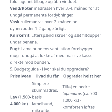
fold lagenet tilbage og åbn vinduet.
Vend/Roter
madrassen hver 3.-4. måned for at
undgå permanente fordybninger.
Vask
rullemadras hver 2. måned og
dyner/puder 1-2 gange årligt.
Knirkefrit
: Efterspænd skruer og sæt filtdupper
under benene.
Fugt
: Lamelbundens ventilation forebygger
mug - undgå at lukke af med massive kasser
direkte mod bunden.
5. Budgetguide - Hvor skal du opgradere?
Prisniveau
Hvad du får
Opgrader helst her
Simplere
Tilføj en bedre
skummadras,
topmadras
(ca. 700-
Lav (1.500-
basis
1.000 kr.) -
4.000 kr.)
lamelbund,
komforten løftes
mikro­fiber