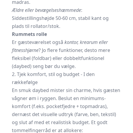
madras.
Ældre eller bevægelses­hæmmede
:
Siddestillingshøjde 50-60 cm, stabil kant og
plads til rollator/stok.
Rummets rolle
Er gæsteværelset også
kontor, krearum eller
fitnesshjørne
? Jo flere funktioner, desto mere
fleksibel (foldbar) eller dobbelt­funktionel
(daybed) seng bør du vælge.
2. Tjek komfort, stil og budget - I den
rækkefølge
En smuk daybed mister sin charme, hvis gæsten
vågner øm i ryggen. Beslut en minimums­
komfort (f.eks. pocketfjedre + topmadras),
dernæst det visuelle udtryk (farve, ben, tekstil)
og slut af med et realistisk budget. Et godt
tommelfinger­råd er at allokere: