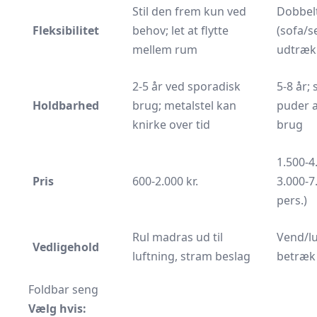
Stil den frem kun ved
Dobbelt
Fleksibilitet
behov; let at flytte
(sofa/s
mellem rum
udtrækk
2-5 år ved sporadisk
5-8 år; 
Holdbarhed
brug; metalstel kan
puder a
knirke over tid
brug
1.500-4.
Pris
600-2.000 kr.
3.000-7
pers.)
Rul madras ud til
Vend/lu
Vedligehold
luftning, stram beslag
betræk 
Foldbar seng
Vælg hvis: