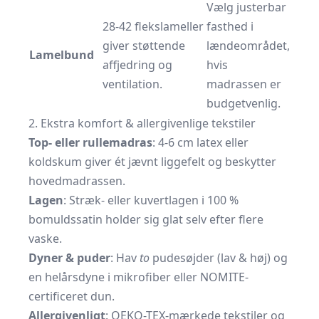
Vælg justerbar
28-42 flekslameller
fasthed i
giver støttende
lændeområdet,
Lamelbund
affjedring og
hvis
ventilation.
madrassen er
budgetvenlig.
2. Ekstra komfort & allergivenlige tekstiler
Top- eller rullemadras
: 4-6 cm latex eller
koldskum giver ét jævnt liggefelt og beskytter
hovedmadrassen.
Lagen
: Stræk- eller kuvertlagen i 100 %
bomuldssatin holder sig glat selv efter flere
vaske.
Dyner & puder
: Hav
to
pudesøjder (lav & høj) og
en helårs­dyne i mikrofiber eller NOMITE-
certificeret dun.
Allergivenligt
: OEKO-TEX-mærkede tekstiler og