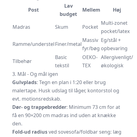
Lav
Post
Mellem
Høj
budget
Multi-zonet
Madras
Skum
Pocket
pocket/latex
Massiv
Eg/stål +
Ramme/understel
Finer/metal
fyr/bøg
opbevaring
Basic
OEKO-
Allergivenligt/
Tilbehør
tekstil
TEX
økologisk
3. Mål - Og mål igen
Gulvplads
: Tegn en plan i 1:20 eller brug
malertape. Husk udslag til låger, kontorstol og
evt. motions­redskab.
Dør- og trappebredder
: Minimum 73 cm for at
få en 90×200 cm madras ind uden at knække
den.
Fold-ud radius
ved sovesofa/foldbar seng: læg