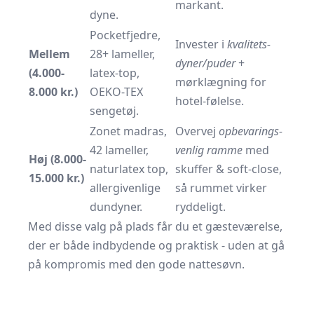
markant.
dyne.
Pocketfjedre,
Invester i
kvalitets-
Mellem
28+ lameller,
dyner/puder
+
(4.000-
latex-top,
mørklægning for
8.000 kr.)
OEKO-TEX
hotel-følelse.
sengetøj.
Zonet madras,
Overvej
opbevarings­
42 lameller,
venlig ramme
med
Høj (8.000-
naturlatex top,
skuffer & soft-close,
15.000 kr.)
allergivenlige
så rummet virker
dundyner.
ryddeligt.
Med disse valg på plads får du et gæsteværelse,
der er både indbydende og praktisk - uden at gå
på kompromis med den gode nattesøvn.