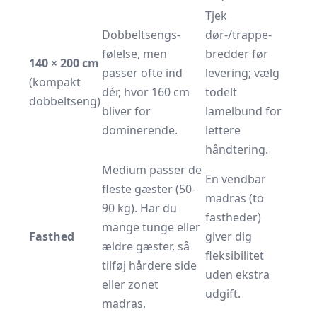
Tjek
Dobbeltsengs­
dør-/trappe­
følelse, men
bredder før
140 × 200 cm
passer ofte ind
levering; vælg
(kompakt
dér, hvor 160 cm
todelt
dobbeltseng)
bliver for
lamelbund for
dominerende.
lettere
håndtering.
Medium passer de
En vendbar
fleste gæster (50-
madras (to
90 kg). Har du
fastheder)
mange tunge eller
Fasthed
giver dig
ældre gæster, så
fleksibilitet
tilføj hårdere side
uden ekstra
eller zonet
udgift.
madras.