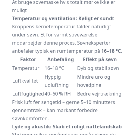
At bruge sovemaske hvis totalt mørke ikke er
muligt
Temperatur og ventilation: Køligt er sundt
Kroppens kernetemperatur falder naturligt
under søvn. Et for varmt soveværelse
modarbejder denne proces. Søvneksperter
anbefaler typisk en rumtemperatur på
16–18 °C
.
Faktor
Anbefaling
Effekt på søvn
Temperatur
16–18 °C
Dyb og stabil søvn
Hyppig
Mindre uro og
Luftkvalitet
udluftning
hovedpine
Luftfugtighed
40–60 % RH
Bedre vejrtrækning
Frisk luft før sengetid – gerne 5–10 minutters
gennemtræk – kan markant forbedre
søvnkomforten.
Lyde og akustik: Skab et roligt nattelandskab
Støj øger mikro-opvågninger, også selvom du