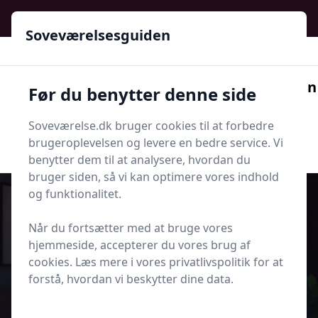
Soveværelsesguiden - Din guide til ro, stil og bedre søvn
Soveværelsesguiden
Soveværelsesguiden
Før du benytter denne side
Menu
Soveværelse.dk bruger cookies til at forbedre
Søg nu
Søg nu
brugeroplevelsen og levere en bedre service. Vi
benytter dem til at analysere, hvordan du
bruger siden, så vi kan optimere vores indhold
og funktionalitet.
Når du fortsætter med at bruge vores
Udgivet i
Søvn og Sundhed
hjemmeside, accepterer du vores brug af
cookies. Læs mere i vores privatlivspolitik for at
Skab et soveværelse der fremmer
forstå, hvordan vi beskytter dine data.
god søvn