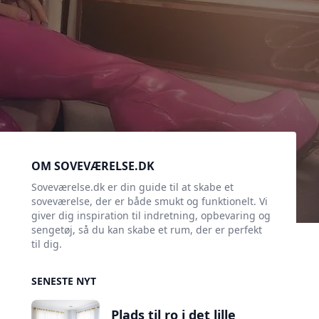
Sidebar
OM SOVEVÆRELSE.DK
Soveværelse.dk er din guide til at skabe et
soveværelse, der er både smukt og funktionelt. Vi
giver dig inspiration til indretning, opbevaring og
sengetøj, så du kan skabe et rum, der er perfekt
til dig.
SENESTE NYT
Plads til ro i det lille