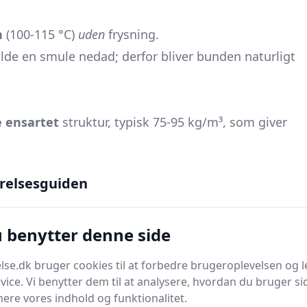
n
(100-115 °C)
uden
frysning.
lde en smule nedad; derfor bliver bunden naturligt
e ensartet
struktur, typisk 75-95 kg/m³, som giver
ad gemmer der sig i madrassen?
relsesguiden
Forventet fornemmelse
Prisniveau
Elastisk, åndbar, let “duft” af
rer)
Høj
u benytter denne side
gummi
Lidt mindre “spring”, mere
se.dk bruger cookies til at forbedre brugeroplevelsen og l
Mellem
ensartet fasthed
vice. Vi benytter dem til at analysere, hvordan du bruger sid
ere vores indhold og funktionalitet.
Mere plastisk, lavere luft­