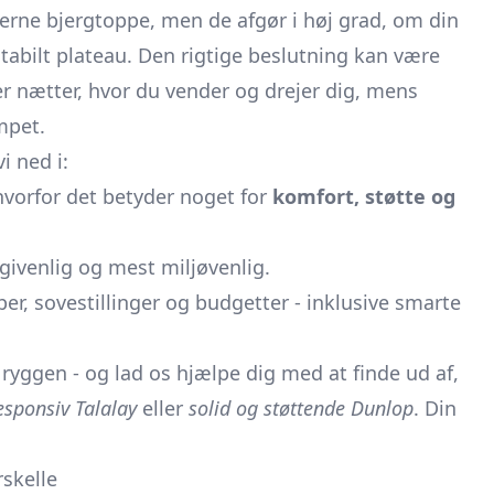
erne bjergtoppe, men de afgør i høj grad, om din
stabilt plateau. Den rigtige beslutning kan være
r nætter, hvor du vender og drejer dig, mens
mpet.
i ned i:
vorfor det betyder noget for
komfort, støtte og
rgivenlig og mest miljøvenlig.
yper, sovestillinger og budgetter - inklusive smarte
 ryggen - og lad os hjælpe dig med at finde ud af,
esponsiv Talalay
eller
solid og støttende Dunlop
. Din
rskelle