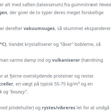
rter alt med saften (latexserum) fra gummitræet
Hevea
ngen
, der giver de to typer deres meget forskellige
er derefter
vakuumsuges
, så skummet ekspanderer
°C)
. Vandet krystalliserer og “låser” boblerne, så
r man varme damp ind og
vulkaniserer
(hærdning
or at fjerne overskydende proteiner og rester.
celler
, en vægt på typisk 55-75 kg/m³ og en
sk og “bouncy”
.
med pindehuller) og
rystes/vibreres
let for at undgå