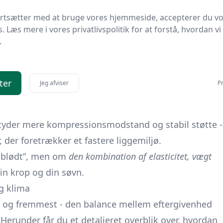
Lav
gennemstrømning
ortsætter med at bruge vores hjemmeside, accepterer du v
ller
70/30-blanding
, fordi vakuum-/fryseprocessen
s. Læs mere i vores privatlivspolitik for at forstå, hvordan vi
.
e tre varianter og kan derfor spænde bredt i pris.
el”?
 højere punktelasticitet og effektiv
ter
Jeg afviser
Pr
llem­lag, hvor man ønsker trykaflastning uden at
yder mere kompressions­modstand og stabil støtte -
 der foretrækker et fastere ligge­miljø.
. blødt”, men om
den kombination af elasticitet, vægt
din krop og din søvn.
g klima
st og fremmest
- den balance mellem eftergivenhed
 Herunder får du et detaljeret overblik over, hvordan