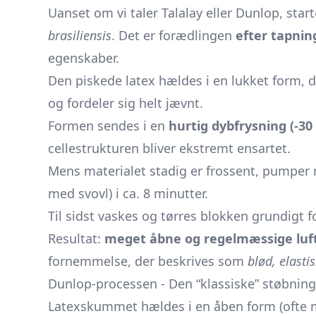
Uanset om vi taler Talalay eller Dunlop, sta
brasiliensis
. Det er forædlingen
efter tapni
egenskaber.
Den piskede latex hældes i en lukket form, d
og fordeler sig helt jævnt.
Formen sendes i en
hurtig dybfrysning (-30 
celle­strukturen bliver ekstremt ensartet.
Mens materialet stadig er frossent, pumpe
med svovl) i ca. 8 minutter.
Til sidst vaskes og tørres blokken grundigt f
Resultat:
meget åbne og regelmæssige luft
fornemmelse, der beskrives som
blød, elasti
Dunlop-processen - Den “klassiske” støbning
Latexskummet hældes i en åben form (ofte 