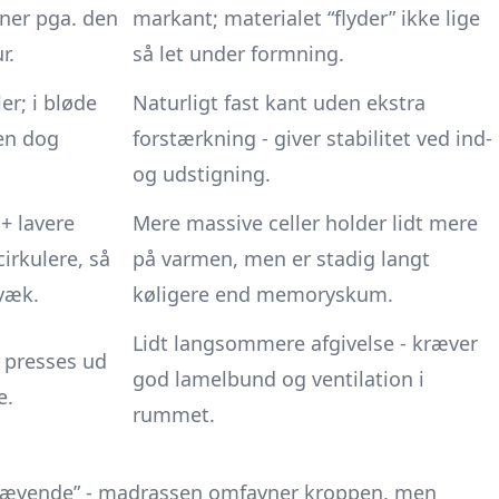
ner pga. den
markant; materialet “flyder” ikke lige
r.
så let under formning.
er; i bløde
Naturligt fast kant uden ekstra
en dog
forstærkning - giver stabilitet ved ind-
og udstigning.
+ lavere
Mere massive celler holder lidt mere
cirkulere, så
på varmen, men er stadig langt
væk.
køligere end memoryskum.
Lidt langsommere afgivelse - kræver
t presses ud
god lamelbund og ventilation i
e.
rummet.
vævende” - madrassen omfavner kroppen, men