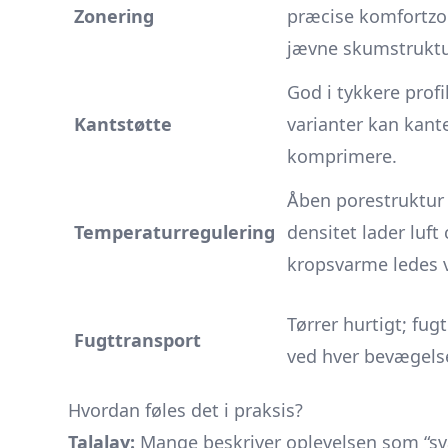
Zonering
præcise komfortzo
jævne skumstruktu
God i tykkere profil
Kantstøtte
varianter kan kant
komprimere.
Åben pore­struktur 
Temperaturregulering
densitet lader luft 
kropsvarme ledes 
Tørrer hurtigt; fug
Fugttransport
ved hver bevægels
Hvordan føles det i praksis?
Talalay:
Mange beskriver oplevelsen som “s