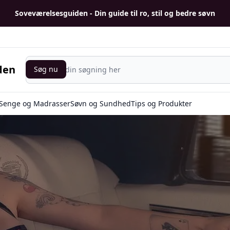
Soveværelsesguiden - Din guide til ro, stil og bedre søvn
Søg nu
den
Søg nu
Senge og Madrasser
Søvn og Sundhed
Tips og Produkter