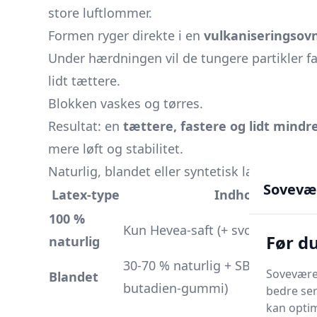
store luftlommer.
Formen ryger direkte i en
vulkaniseringsov
Under hærdningen vil de tungere partikler fa
lidt tættere.
Blokken vaskes og tørres.
Resultat: en
tættere, fastere og lidt mindr
mere løft og stabilitet.
Naturlig, blandet eller syntetisk latex - Hv
Sovevæ
Latex-type
Indhold
100 %
Kun Hevea-saft (+ svovl/aktivato
Før d
naturlig
30-70 % naturlig + SBR (styren-
Soveværel
Blandet
butadien-gummi)
bedre ser
kan optim