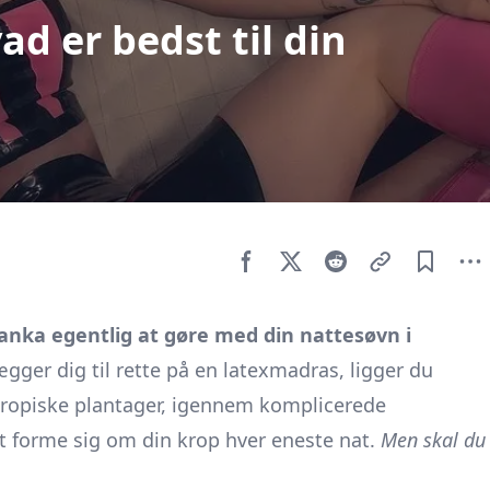
ad er bedst til din
nka egentlig at gøre med din nattesøvn i
gger dig til rette på en latexmadras, ligger du
 tropiske plantager, igennem komplicerede
t forme sig om din krop hver eneste nat.
Men skal du