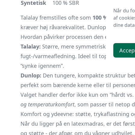
Syntetisk
100 % SBR
Når du f
Talalay fremstilles ofte som
100 % naturlig
e
af cookie
dine data
kræver høj råvarekvalitet. Dunlop findes i all
Hvordan påvirker processen den endelige “fe
Talalay:
Større, mere symmetriske celler giver
Accep
fugt-/varmeafledning. Ideel til top- eller me
“synke igennem”.
Dunlop:
Den tungere, kompakte struktur bet
perfekt som bærende kerne eller til personer,
Valget handler derfor ikke kun om “hårdt vs
og temperaturkomfort
, som passer til netop 
Komfort og ydeevne: støtte, trykaflastning o
Når du ligger på en latexmadras, er det før
og støtte - der afgør, om du vågner udhvilet.