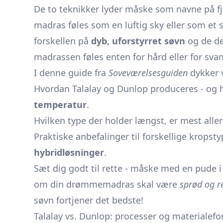
De to teknikker lyder måske som navne på fj
madras føles som en luftig sky eller som et 
forskellen på
dyb, uforstyrret søvn
og de de
madrassen føles enten for hård eller for sva
I denne guide fra
Soveværelsesguiden
dykker v
Hvordan Talalay og Dunlop produceres - og h
temperatur
.
Hvilken type der holder længst, er mest alle
Praktiske anbefalinger til forskellige krops­t
hybrid­løsninger
.
Sæt dig godt til rette - måske med en pude i
om din drømme­madras skal være
sprød og r
søvn fortjener det bedste!
Talalay vs. Dunlop: processer og materialefo