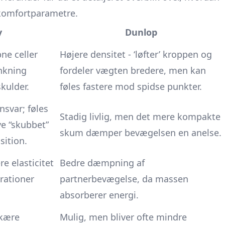
 komfortparametre.
y
Dunlop
ne celler
Højere densitet - ‘løfter’ kroppen og
nkning
fordeler vægten bredere, men kan
kulder.
føles fastere mod spidse punkter.
nsvar; føles
Stadig livlig, men det mere kompakte
e “skubbet”
skum dæmper bevægelsen en anelse.
sition.
e elasticitet
Bedre dæmpning af
brationer
partnerbevægelse, da massen
absorberer energi.
skære
Mulig, men bliver ofte mindre