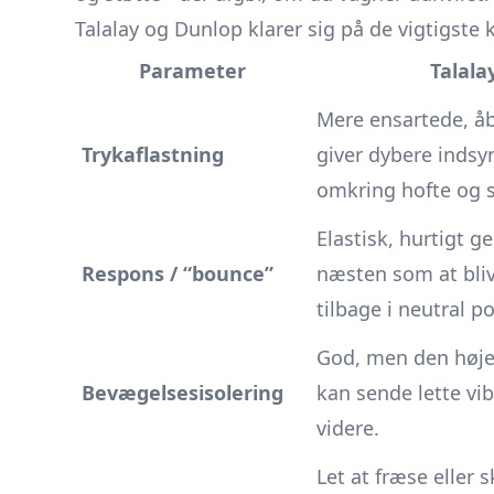
Talalay og Dunlop klarer sig på de vigtigste
Parameter
Talala
Mere ensartede, åb
Trykaflastning
giver dybere indsy
omkring hofte og s
Elastisk, hurtigt ge
Respons / “bounce”
næsten som at bliv
tilbage i neutral po
God, men den højer
Bevægelsesisolering
kan sende lette vi
videre.
Let at fræse eller 