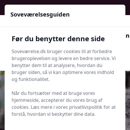
Soveværelsesguiden - Din guide til ro, stil og bedre søvn
Soveværelsesguiden
Soveværelsesguiden
Før du benytter denne side
Menu
Soveværelse.dk bruger cookies til at forbedre
Søg nu
Søg nu
brugeroplevelsen og levere en bedre service. Vi
benytter dem til at analysere, hvordan du
bruger siden, så vi kan optimere vores indhold
og funktionalitet.
Når du fortsætter med at bruge vores
Udgivet i
Søvn og Sundhed
hjemmeside, accepterer du vores brug af
cookies. Læs mere i vores privatlivspolitik for at
Derfor er din søvn vigtig for din
forstå, hvordan vi beskytter dine data.
træning og sundhed