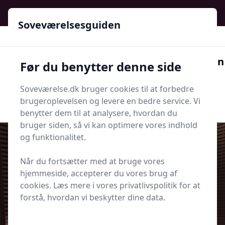
Soveværelsesguiden - Din guide til ro, stil og bedre søvn
Soveværelsesguiden
Soveværelsesguiden
Før du benytter denne side
Menu
Soveværelse.dk bruger cookies til at forbedre
Søg nu
Søg nu
brugeroplevelsen og levere en bedre service. Vi
benytter dem til at analysere, hvordan du
bruger siden, så vi kan optimere vores indhold
og funktionalitet.
Når du fortsætter med at bruge vores
Udgivet i
Indretning og Hygge
hjemmeside, accepterer du vores brug af
cookies. Læs mere i vores privatlivspolitik for at
Tapet i soveværelset - 6 tips til at
forstå, hvordan vi beskytter dine data.
få det bedste resultat