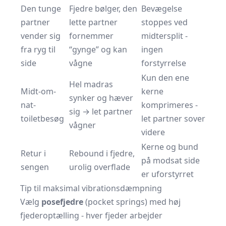
Den tunge
Fjedre bølger, den
Bevægelse
partner
lette partner
stoppes ved
vender sig
fornemmer
midtersplit -
fra ryg til
“gynge” og kan
ingen
side
vågne
forstyrrelse
Kun den ene
Hel madras
Midt-om-
kerne
synker og hæver
nat-
komprimeres -
sig → let partner
toiletbesøg
let partner sover
vågner
videre
Kerne og bund
Retur i
Rebound i fjedre,
på modsat side
sengen
urolig overflade
er uforstyrret
Tip til maksimal vibrationsdæmpning
Vælg
posefjedre
(pocket springs) med høj
fjederoptælling - hver fjeder arbejder