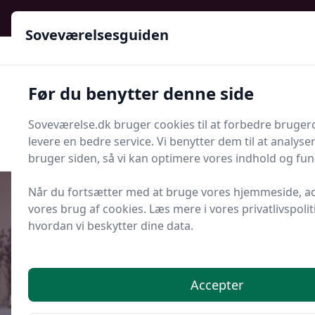
Soveværelsesguiden - Din guide til ro, stil og bedre søvn
Soveværelsesguiden
Soveværelsesguiden
Før du benytter denne side
Menu
Soveværelse.dk bruger cookies til at forbedre bruger
Søg nu
Søg nu
levere en bedre service. Vi benytter dem til at analys
bruger siden, så vi kan optimere vores indhold og funk
Når du fortsætter med at bruge vores hjemmeside, a
vores brug af cookies. Læs mere i vores privatlivspoliti
hvordan vi beskytter dine data.
Udgivet i
Senge og Madrasser
6 fordele ved splitsenge for par
med forskellig vægt
Accepter