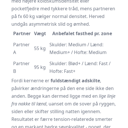
med højere koldskumsdensitet eller
pocketfjedre med tykkere tråd, mens partneren
på fx 60 kg vælger normal densitet. Herved
undgås asymmetrisk slid og ømhed.
Partner
Vægt
Anbefalet fasthed pr. zone
Partner
Skulder: Medium / Lænd:
55 kg
A
Medium+ / Hofte: Medium
Partner
Skulder: Blød+ / Lænd: Fast /
95 kg
B
Hofte: Fast+
Fordi kernerne er
fuldstændigt adskilte
,
påvirker ændringerne på den ene side ikke den
anden. Begge kan dermed ligge med en
lige linje
fra nakke til lænd
, uanset om de sover på ryggen,
siden eller skifter stilling natten igennem.
Resultatet er færre tension-relaterede smerter
og en markant bedre søvnkvalitet - noget, der