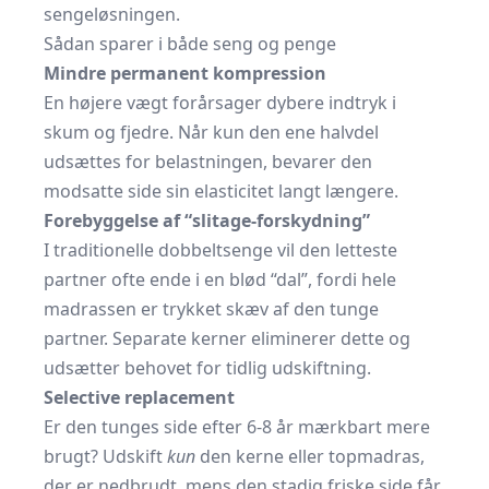
sengeløsningen.
Sådan sparer i både seng og penge
Mindre permanent kompression
En højere vægt forårsager dybere indtryk i
skum og fjedre. Når kun den ene halvdel
udsættes for belastningen, bevarer den
modsatte side sin elasticitet langt længere.
Forebyggelse af “slitage-forskydning”
I traditionelle dobbeltsenge vil den letteste
partner ofte ende i en blød “dal”, fordi hele
madrassen er trykket skæv af den tunge
partner. Separate kerner eliminerer dette og
udsætter behovet for tidlig udskiftning.
Selective replacement
Er den tunges side efter 6-8 år mærkbart mere
brugt? Udskift
kun
den kerne eller topmadras,
der er nedbrudt, mens den stadig friske side får