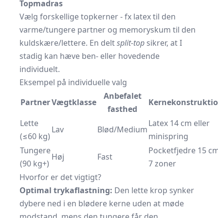
Topmadras
Vælg forskellige top­kerner - fx latex til den
varme/tungere partner og memoryskum til den
kuldskære/lettere. En delt
split-top
sikrer, at I
stadig kan hæve ben- eller hovedende
individuelt.
Eksempel på individuelle valg
Anbefalet
Partner
Vægtklasse
Kernekonstrukti
fasthed
Lette
Latex 14 cm eller
Lav
Blød/Medium
(≤60 kg)
minispring
Tungere
Pocket­fjedre 15 cm
Høj
Fast
(90 kg+)
7 zoner
Hvorfor er det vigtigt?
Optimal trykaflastning:
Den lette krop synker
dybere ned i en blødere kerne uden at møde
modstand, mens den tungere får den