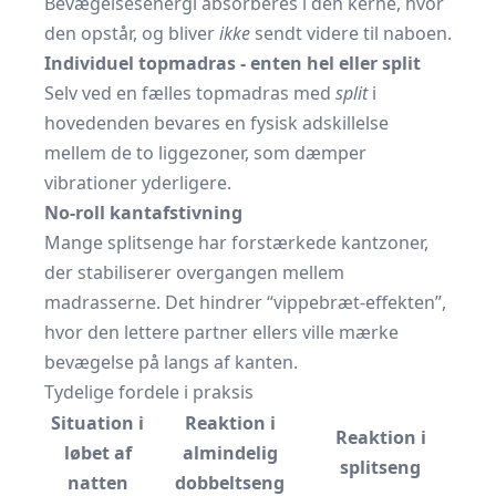
Bevægelsesenergi absorberes i den kerne, hvor
den opstår, og bliver
ikke
sendt videre til naboen.
Individuel topmadras - enten hel eller split
Selv ved en fælles topmadras med
split
i
hovedenden bevares en fysisk adskillelse
mellem de to liggezoner, som dæmper
vibrationer yderligere.
No-roll kantafstivning
Mange splitsenge har forstærkede kantzoner,
der stabiliserer overgangen mellem
madrasserne. Det hindrer “vippebræt-effekten”,
hvor den lettere partner ellers ville mærke
bevægelse på langs af kanten.
Tydelige fordele i praksis
Situation i
Reaktion i
Reaktion i
løbet af
almindelig
splitseng
natten
dobbeltseng