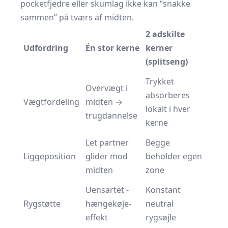
pocketfjedre eller skumlag ikke kan “snakke
sammen” på tværs af midten.
2 adskilte
Udfordring
Én stor kerne
kerner
(splitseng)
Trykket
Overvægt i
absorberes
Vægtfordeling
midten →
lokalt i hver
trugdannelse
kerne
Let partner
Begge
Liggeposition
glider mod
beholder egen
midten
zone
Uensartet -
Konstant
Rygstøtte
hængekøje-
neutral
effekt
rygsøjle