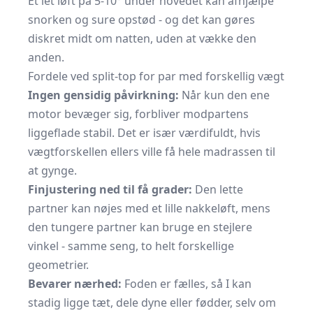
Et let løft på 5-10° under hovedet kan afhjælpe
snorken og sure opstød - og det kan gøres
diskret midt om natten, uden at vække den
anden.
Fordele ved split-top for par med forskellig vægt
Ingen gensidig påvirkning:
Når kun den ene
motor bevæger sig, forbliver modpartens
liggeflade stabil. Det er især værdifuldt, hvis
vægtforskellen ellers ville få hele madrassen til
at gynge.
Finjustering ned til få grader:
Den lette
partner kan nøjes med et lille nakkeløft, mens
den tungere partner kan bruge en stejlere
vinkel - samme seng, to helt forskellige
geometrier.
Bevarer nærhed:
Foden er fælles, så I kan
stadig ligge tæt, dele dyne eller fødder, selv om