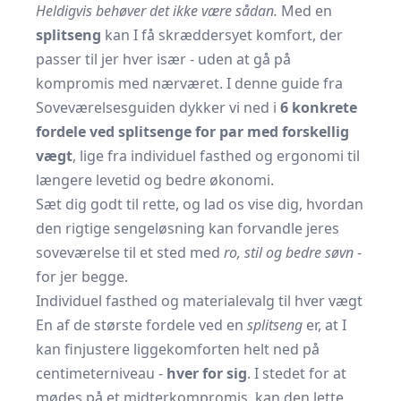
Heldigvis behøver det ikke være sådan.
Med en
splitseng
kan I få skræddersyet komfort, der
passer til jer hver især - uden at gå på
kompromis med nærværet. I denne guide fra
Soveværelsesguiden dykker vi ned i
6 konkrete
fordele ved splitsenge for par med forskellig
vægt
, lige fra individuel fasthed og ergonomi til
længere levetid og bedre økonomi.
Sæt dig godt til rette, og lad os vise dig, hvordan
den rigtige sengeløsning kan forvandle jeres
soveværelse til et sted med
ro, stil og bedre søvn
-
for jer begge.
Individuel fasthed og materialevalg til hver vægt
En af de største fordele ved en
splitseng
er, at I
kan fin­justere liggekomforten helt ned på
centimeterniveau -
hver for sig
. I stedet for at
mødes på et midter­kompromis, kan den lette