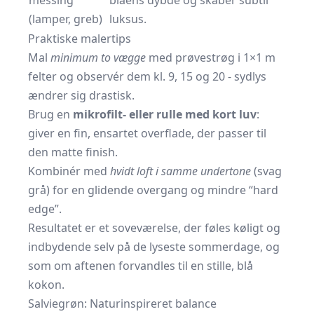
messing
blåens dybde og skaber subtil
(lamper, greb)
luksus.
Praktiske malertips
Mal
minimum to vægge
med prøvestrøg i 1×1 m
felter og observér dem kl. 9, 15 og 20 - sydlys
ændrer sig drastisk.
Brug en
mikrofilt- eller rulle med kort luv
:
giver en fin, ensartet overflade, der passer til
den matte finish.
Kombinér med
hvidt loft i samme undertone
(svag
grå) for en glidende overgang og mindre “hard
edge”.
Resultatet er et soveværelse, der føles køligt og
indbydende selv på de lyseste sommerdage, og
som om aftenen forvandles til en stille, blå
kokon.
Salviegrøn: Naturinspireret balance