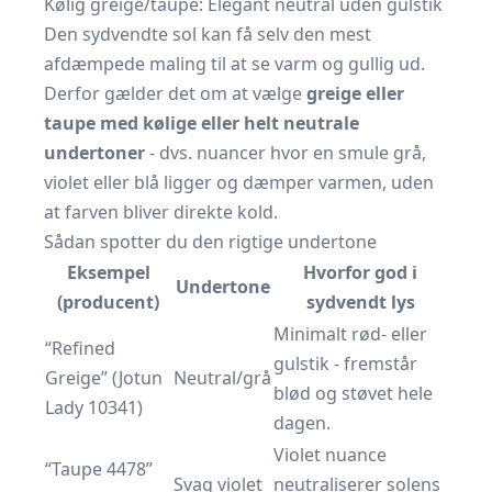
Kølig greige/taupe: Elegant neutral uden gulstik
Den sydvendte sol kan få selv den mest
afdæmpede maling til at se varm og gullig ud.
Derfor gælder det om at vælge
greige eller
taupe med kølige eller helt neutrale
undertoner
- dvs. nuancer hvor en smule grå,
violet eller blå ligger og dæmper varmen, uden
at farven bliver direkte kold.
Sådan spotter du den rigtige undertone
Eksempel
Hvorfor god i
Undertone
(producent)
sydvendt lys
Minimalt rød- eller
“Refined
gulstik - fremstår
Greige” (Jotun
Neutral/grå
blød og støvet hele
Lady 10341)
dagen.
Violet nuance
“Taupe 4478”
Svag violet
neutraliserer solens