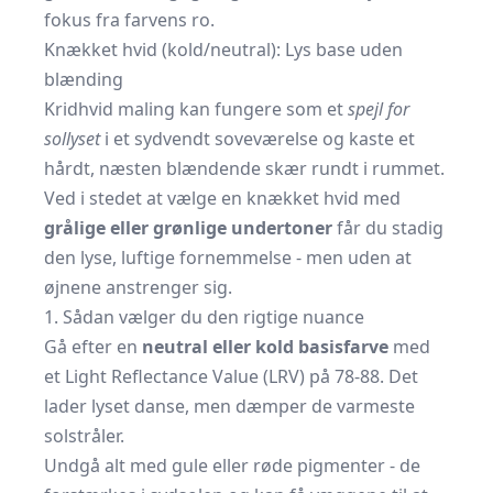
fokus fra farvens ro.
Knækket hvid (kold/neutral): Lys base uden
blænding
Kridhvid maling kan fungere som et
spejl for
sollyset
i et sydvendt soveværelse og kaste et
hårdt, næsten blændende skær rundt i rummet.
Ved i stedet at vælge en knækket hvid med
grålige eller grønlige undertoner
får du stadig
den lyse, luftige fornemmelse - men uden at
øjnene anstrenger sig.
1. Sådan vælger du den rigtige nuance
Gå efter en
neutral eller kold basisfarve
med
et Light Reflectance Value (LRV) på 78-88. Det
lader lyset danse, men dæmper de varmeste
solstråler.
Undgå alt med gule eller røde pigmenter - de