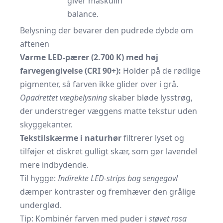
giver maskulin
balance.
Belysning der bevarer den pudrede dybde om
aftenen
Varme LED-pærer (2.700 K) med høj
farvegengivelse (CRI 90+):
Holder på de rødlige
pigmenter, så farven ikke glider over i grå.
Opadrettet vægbelysning
skaber bløde lysstrøg,
der understreger væggens matte tekstur uden
skyggekanter.
Tekstilskærme i naturhør
filtrerer lyset og
tilføjer et diskret gulligt skær, som gør lavendel
mere indbydende.
Til hygge:
Indirekte LED-strips bag sengegavl
dæmper kontraster og fremhæver den grålige
underglød.
Tip: Kombinér farven med puder i
støvet rosa