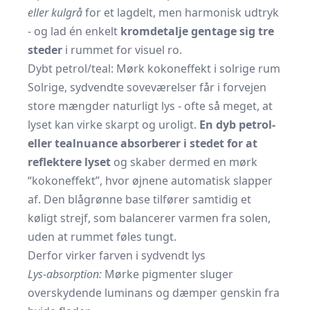
eller kulgrå
for et lagdelt, men harmonisk udtryk
- og lad én enkelt
kromdetalje gentage sig tre
steder
i rummet for visuel ro.
Dybt petrol/teal: Mørk kokoneffekt i solrige rum
Solrige, sydvendte soveværelser får i forvejen
store mængder naturligt lys - ofte så meget, at
lyset kan virke skarpt og uroligt.
En dyb petrol-
eller tealnuance absorberer i stedet for at
reflektere lyset
og skaber dermed en mørk
“kokoneffekt”, hvor øjnene automatisk slapper
af. Den blågrønne base tilfører samtidig et
køligt strejf, som balancerer varmen fra solen,
uden at rummet føles tungt.
Derfor virker farven i sydvendt lys
Lys-absorption:
Mørke pigmenter sluger
overskydende luminans og dæmper genskin fra