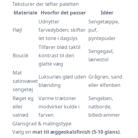
Teksturer der løfter paletten
Materiale
Hvorfor det passer
Idéer
Udnytter
Sengetæppe,
Fløjl
farvedybden; skifter
puf,
let tone i dagslys
pyntepuder
Tilfører blød taktil
Sengegavl,
Bouclé
kontrast til den
lænestol
glatte væg
Mat
Luksuriøs glød uden
Grågrøn, sand
satinvævet
blænding
eller elfenben
sengetøj
Røget eg
Varme trætoner
Sengeben,
eller
modvirker kulde i
natborde,
valnød
farven
billedrammer
Glansgrad & malingstype
Vælg en
mat til æggeskalsfinish (5-10 glans)
.