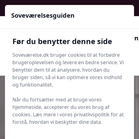
Soveværelsesguiden - Din guide til ro, stil og bedre søvn
Soveværelsesguiden
Soveværelsesguiden
Før du benytter denne side
Menu
Soveværelse.dk bruger cookies til at forbedre
Søg nu
Søg nu
brugeroplevelsen og levere en bedre service. Vi
benytter dem til at analysere, hvordan du
bruger siden, så vi kan optimere vores indhold
og funktionalitet.
Når du fortsætter med at bruge vores
Udgivet i
Indretning og Hygge
hjemmeside, accepterer du vores brug af
cookies. Læs mere i vores privatlivspolitik for at
7 farver til sydvendte, solrige
forstå, hvordan vi beskytter dine data.
soveværelser