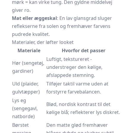
mørk = kan virke tung. Den gyldne middelvej
giver ro.
Mat eller æggeskal
: En lav glansgrad sluger
reflekserne fra solen og fremhæver farvens
pudrede kvalitet.
Materialer, der løfter looket
Materiale
Hvorfor det passer
Luftigt, tekstureret -
Hør (sengetøj,
understreger den kølige,
gardiner)
afslappede stemning.
Uld (plaider,
Tilføjer taktil varme uden at
gulvtæpper)
forstyrre farvebalancen.
Lys eg
Blød, nordisk kontrast til det
(sengegavl,
kølige blå; reflekterer lys diskret.
natborde)
Børstet
Den matte glød fremhæver