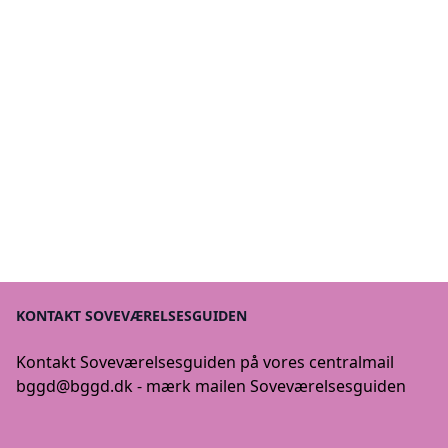
KONTAKT SOVEVÆRELSESGUIDEN
Kontakt Soveværelsesguiden på vores centralmail
bggd@bggd.dk
- mærk mailen Soveværelsesguiden