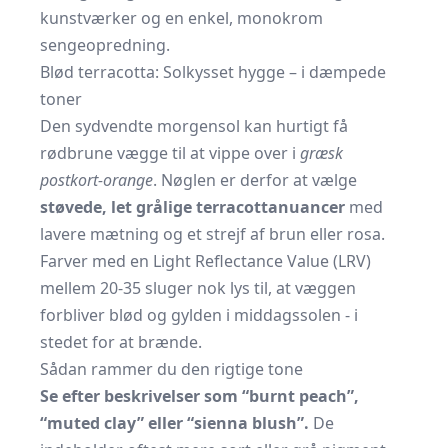
kunstværker og en enkel, monokrom
sengeopredning.
Blød terracotta: Solkysset hygge – i dæmpede
toner
Den sydvendte morgensol kan hurtigt få
rødbrune vægge til at vippe over i
græsk
postkort-orange
. Nøglen er derfor at vælge
støvede, let grålige terracottanuancer
med
lavere mætning og et strejf af brun eller rosa.
Farver med en Light Reflectance Value (LRV)
mellem 20-35 sluger nok lys til, at væggen
forbliver blød og gylden i middagssolen - i
stedet for at brænde.
Sådan rammer du den rigtige tone
Se efter beskrivelser som “burnt peach”,
“muted clay” eller “sienna blush”.
De