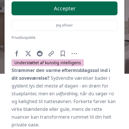
Accepter
Jeg afviser
Privatlivspolitik
Af
Soveværelse.dk
14. januar 2026
Understøttet af kunstig intelligens
Strømmer den varme eftermiddags­sol ind i
dit soveværelse?
Sydvendte værelser bader i
gyldent lys det meste af dagen - en drøm for
stueplanter, men en
udfordring
, når du søger ro
og kølighed til nattesøvnen. Forkerte farver kan
virke blændende eller gule, mens de rette
nuancer kan transformere rummet til din helt
private oase.