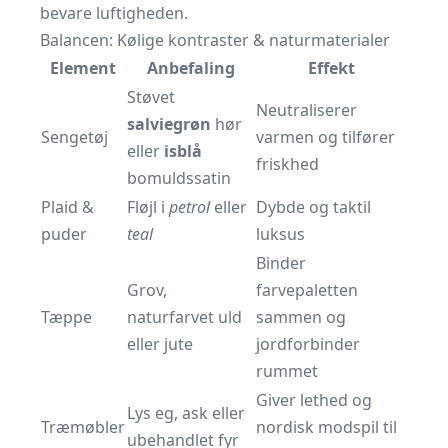
bevare luftigheden.
Balancen: Kølige kontraster & naturmaterialer
Element
Anbefaling
Effekt
Støvet
Neutraliserer
salviegrøn
hør
Sengetøj
varmen og tilfører
eller
isblå
friskhed
bomuldssatin
Plaid &
Fløjl i
petrol
eller
Dybde og taktil
puder
teal
luksus
Binder
Grov,
farvepaletten
Tæppe
naturfarvet uld
sammen og
eller jute
jordforbinder
rummet
Giver lethed og
Lys eg, ask eller
Træmøbler
nordisk modspil til
ubehandlet fyr