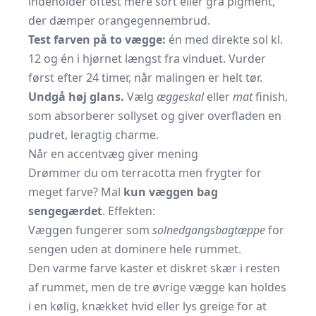
indeholder oftest mere sort eller grå pigment,
der dæmper orangegennembrud.
Test farven på to vægge:
én med direkte sol kl.
12 og én i hjørnet længst fra vinduet. Vurder
først efter 24 timer, når malingen er helt tør.
Undgå høj glans.
Vælg
æggeskal
eller
mat
finish,
som absorberer sollyset og giver overfladen en
pudret, leragtig charme.
Når en accentvæg giver mening
Drømmer du om terracotta men frygter for
meget farve? Mal
kun væggen bag
sengegærdet
. Effekten:
Væggen fungerer som
solnedgangsbagtæppe
for
sengen uden at dominere hele rummet.
Den varme farve kaster et diskret skær i resten
af rummet, men de tre øvrige vægge kan holdes
i en kølig, knækket hvid eller lys greige for at