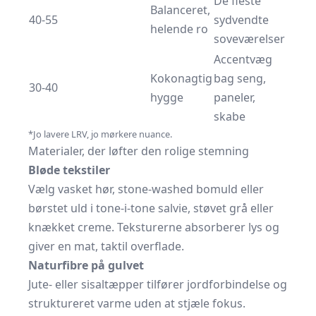
De fleste
Balanceret,
40-55
sydvendte
helende ro
soveværelser
Accentvæg
Kokonagtig
bag seng,
30-40
hygge
paneler,
skabe
*Jo lavere LRV, jo mørkere nuance.
Materialer, der løfter den rolige stemning
Bløde tekstiler
Vælg vasket hør, stone-washed bomuld eller
børstet uld i tone-i-tone salvie, støvet grå eller
knækket creme. Teksturerne absorberer lys og
giver en mat, taktil overflade.
Naturfibre på gulvet
Jute- eller sisaltæpper tilfører jordforbindelse og
struktureret varme uden at stjæle fokus.