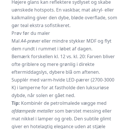
Højere glans kan reflektere sydlyset og skabe
uønskede hotspots. En vaskbar, mat akryl- eller
kalkmaling giver den dybe, bløde overflade, som
gør teal ekstra sofistikeret.
Prøv før du maler
Mal
A4-prøver
eller mindre stykker MDF og flyt
dem rundt i rummet i løbet af dagen.
Bemærk forskellen kl. 12 vs. kl. 20: Farven bliver
ofte griblere og mere grønlig i direkte
eftermiddagslys, dybere blå om aftenen.
Supplér med varm-hvide LED-pærer (2700-3000
K) i lamperne for at fastholde den luksuriøse
dybde, når solen er gået ned.
Tip:
Kombinér de petrolmalede vægge med
afdæmpede metaller
som børstet messing eller
mat nikkel i lamper og greb. Den subtile glimt
giver en hotelagtig elegance uden at stjæle