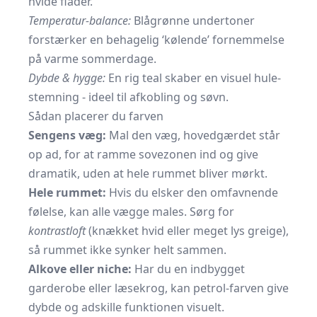
hvide flader.
Temperatur-balance:
Blågrønne undertoner
forstærker en behagelig ‘kølende’ fornemmelse
på varme sommerdage.
Dybde & hygge:
En rig teal skaber en visuel hule-
stemning - ideel til afkobling og søvn.
Sådan placerer du farven
Sengens væg:
Mal den væg, hovedgærdet står
op ad, for at ramme sovezonen ind og give
dramatik, uden at hele rummet bliver mørkt.
Hele rummet:
Hvis du elsker den omfavnende
følelse, kan alle vægge males. Sørg for
kontrastloft
(knækket hvid eller meget lys greige),
så rummet ikke synker helt sammen.
Alkove eller niche:
Har du en indbygget
garderobe eller læsekrog, kan petrol-farven give
dybde og adskille funktionen visuelt.