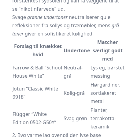
forstærkes i sydsolen og kan få væggene til at
se ”nikotinfarvede” ud.
Svage
grønne undertoner
neutraliserer gule
refleksioner fra sollys og træmøbler, mens
grå
toner
giver en sofistikeret kølighed.
Matcher
Forslag til knækket
Undertone
særligt godt
hvid
med
Farrow & Ball “School
Neutral-
Lys eg, børstet
House White”
grå
messing
Hørgardiner,
Jotun “Classic White
Kølig-grå
sortlakeret
9918”
metal
Planter,
Flügger “White
Svag grøn
terrakotta-
Edition 0502-G50Y”
keramik
2. Byg varme lag ovenpå den lyse base