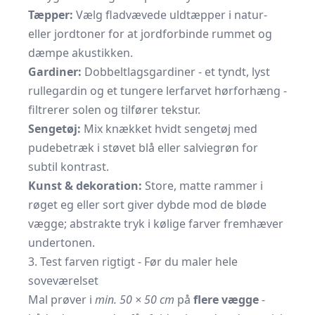
Tæpper:
Vælg fladvævede uldtæpper i natur-
eller jordtoner for at jordforbinde rummet og
dæmpe akustikken.
Gardiner:
Dobbeltlagsgardiner - et tyndt, lyst
rullegardin og et tungere lerfarvet hørforhæng -
filtrerer solen og tilfører tekstur.
Sengetøj:
Mix knækket hvidt sengetøj med
pudebetræk i støvet blå eller salviegrøn for
subtil kontrast.
Kunst & dekoration:
Store, matte rammer i
røget eg eller sort giver dybde mod de bløde
vægge; abstrakte tryk i kølige farver fremhæver
undertonen.
3. Test farven rigtigt - Før du maler hele
soveværelset
Mal prøver i
min. 50 × 50 cm
på
flere vægge
-