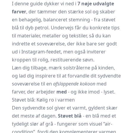
I denne guide dykker vi ned i
7 nøje udvalgte
farver
, der tæmmer den stærke sol og skaber
en behagelig, balanceret stemning - fra støvet
blå til dyb petrol. Undervejs får du konkrete tips
til materialer, metaller og tekstiler, så du kan
indrette et soveværelse, der ikke bare ser godt
ud i Instagram-feedet, men også inviterer
kroppen til rolig, restituerende søvn.
Læn dig tilbage, mærk solstrålerne på kinden,
og lad dig inspirere til at forvandle dit sydvendte
soveværelse til en
afslappende kokoon
med
farver, der arbejder
med
- og ikke imod - lyset.
Støvet blå: Kølig ro i varmen
Den sydvendte sol giver et varmt, gyldent skær
det meste af dagen.
Støvet blå
- en blå med et
tydeligt slør af grå - fungerer som visuel “air-
condition”, fordi den komplementerer varmen