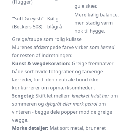
(Flügger)
gule skær.
Mere kølig balance,
“Soft Greyish”
Kølig
men stadig varm
(Beckers 508)
blågrå
nok til hygge.
Greige/taupe som rolig kulisse
Murenes afdæmpede farve virker som
lærred
for resten af indretningen:
Kunst & vægdekoration:
Greige fremhæver
både sort-hvide fotografier og farverige
lærreder, fordi den neutrale bund ikke
konkurrerer om opmærksomheden.
Sengetøj:
Skift let mellem
knækket hvidt hør
om
sommeren og
dybgråt eller mørk petrol
om
vinteren - begge dele popper mod de greige
vægge.
Mørke detaljer:
Mat sort metal, bruneret