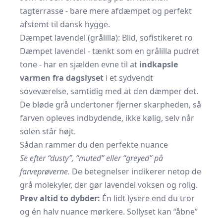
tagterrasse - bare mere afdæmpet og perfekt
afstemt til dansk hygge.
Dæmpet lavendel (grålilla): Blid, sofistikeret ro
Dæmpet lavendel - tænkt som en grålilla pudret
tone - har en sjælden evne til at
indkapsle
varmen fra dagslyset
i et sydvendt
soveværelse, samtidig med at den dæmper det.
De bløde grå undertoner fjerner skarpheden, så
farven opleves indbydende, ikke kølig, selv når
solen står højt.
Sådan rammer du den perfekte nuance
Se efter “dusty”, “muted” eller “greyed” på
farveprøverne.
De betegnelser indikerer netop de
grå molekyler, der gør lavendel voksen og rolig.
Prøv altid to dybder:
Én lidt lysere end du tror
og én halv nuance mørkere. Sollyset kan “åbne”