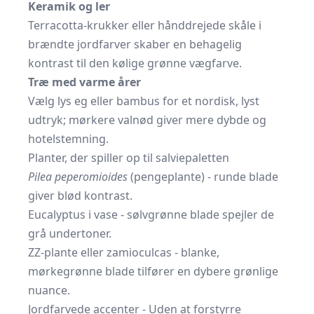
Keramik og ler
Terracotta-krukker eller hånddrejede skåle i
brændte jordfarver skaber en behagelig
kontrast til den kølige grønne vægfarve.
Træ med varme årer
Vælg lys eg eller bambus for et nordisk, lyst
udtryk; mørkere valnød giver mere dybde og
hotelstemning.
Planter, der spiller op til salviepaletten
Pilea peperomioides
(pengeplante) - runde blade
giver blød kontrast.
Eucalyptus i vase - sølvgrønne blade spejler de
grå undertoner.
ZZ-plante eller zamioculcas - blanke,
mørkegrønne blade tilfører en dybere grønlige
nuance.
Jordfarvede accenter - Uden at forstyrre