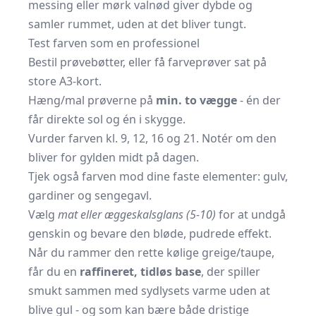
messing eller mørk valnød giver dybde og
samler rummet, uden at det bliver tungt.
Test farven som en professionel
Bestil prøvebøtter, eller få farveprøver sat på
store A3-kort.
Hæng/mal prøverne på
min. to vægge
- én der
får direkte sol og én i skygge.
Vurder farven kl. 9, 12, 16 og 21. Notér om den
bliver for gylden midt på dagen.
Tjek også farven mod dine faste elementer: gulv,
gardiner og sengegavl.
Vælg
mat eller æggeskalsglans (5-10)
for at undgå
genskin og bevare den bløde, pudrede effekt.
Når du rammer den rette kølige greige/taupe,
får du en
raffineret, tidløs base
, der spiller
smukt sammen med sydlysets varme uden at
blive gul - og som kan bære både dristige