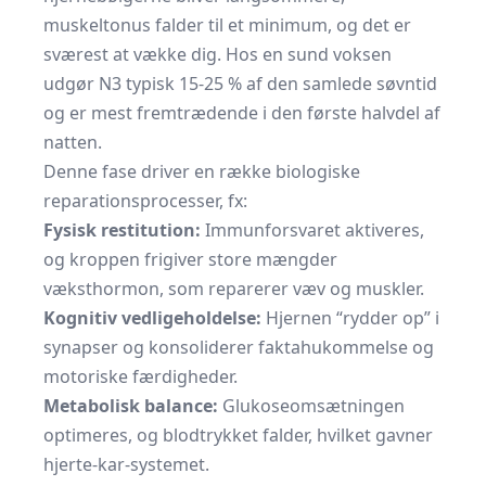
muskeltonus falder til et minimum, og det er
sværest at vække dig. Hos en sund voksen
udgør N3 typisk 15-25 % af den samlede søvntid
og er mest fremtrædende i den første halvdel af
natten.
Denne fase driver en række biologiske
reparations­processer, fx:
Fysisk restitution:
Immunforsvaret aktiveres,
og kroppen frigiver store mængder
væksthormon, som reparerer væv og muskler.
Kognitiv vedligeholdelse:
Hjernen “rydder op” i
synapser og konsoliderer fakta­­hukommelse og
motoriske færdigheder.
Metabolisk balance:
Glukoseomsætningen
optimeres, og blodtrykket falder, hvilket gavner
hjerte-kar-systemet.