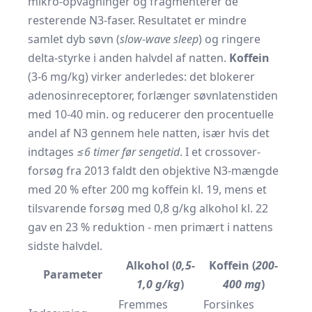
mikro-opvågninger og fragmenterer de
resterende N3-faser. Resultatet er mindre
samlet dyb søvn (
slow-wave sleep
) og ringere
delta-styrke i anden halvdel af natten.
Koffein
(3-6 mg/kg) virker anderledes: det blokerer
adenosinreceptorer, forlænger søvnlatenstiden
med 10-40 min. og reducerer den procentuelle
andel af N3 gennem hele natten, især hvis det
indtages
≤6 timer før sengetid
. I et crossover-
forsøg fra 2013 faldt den objektive N3-mængde
med 20 % efter 200 mg koffein kl. 19, mens et
tilsvarende forsøg med 0,8 g/kg alkohol kl. 22
gav en 23 % reduktion - men primært i nattens
sidste halvdel.
Alkohol (
0,5-
Koffein (
200-
Parameter
1,0 g/kg
)
400 mg
)
Fremmes
Forsinkes