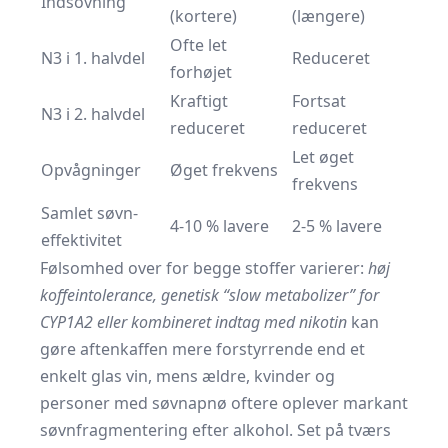
Indsovning
(kortere)
(længere)
Ofte let
N3 i 1. halvdel
Reduceret
forhøjet
Kraftigt
Fortsat
N3 i 2. halvdel
reduceret
reduceret
Let øget
Opvågninger
Øget frekvens
frekvens
Samlet søvn-
4-10 % lavere
2-5 % lavere
effektivitet
Følsomhed over for begge stoffer varierer:
høj
koffeintolerance, genetisk “slow metabolizer” for
CYP1A2 eller kombineret indtag med nikotin
kan
gøre aftenkaffen mere forstyrrende end et
enkelt glas vin, mens ældre, kvinder og
personer med søvnapnø oftere oplever markant
søvnfragmentering efter alkohol. Set på tværs