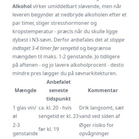
Alkohol
virker umiddelbart sløvende, men når
leveren begynder at nedbryde alkoholen efter et
par timer, stiger stresshormoner og
kropstemperatur - præcis når du skulle ligge
dybest i N3-søvn. Derfor anbefales det at
stoppe
indtaget 3-4 timer før sengetid
og begrænse
mængden til maks. 1-2 genstande. Jo tidligere
på aftenen - og jo lavere alkoholprocent - desto
mindre pres lægger du på søvnarkitekturen.
Anbefalet
Mængde
seneste
Kommentar
tidspunkt
1 glas vin/
ca. kl. 20 - hvis
Drik langsomt, sæt
øl
sengetid er kl. 23
vand ved siden af
2-3
Øger risiko for
før kl. 19
genstande
opvågninger