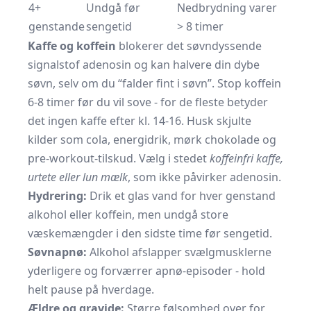
4+
Undgå før
Nedbrydning varer
genstande
sengetid
> 8 timer
Kaffe og koffein
blokerer det søvndyssende
signalstof adenosin og kan halvere din dybe
søvn, selv om du “falder fint i søvn”. Stop koffein
6-8 timer før du vil sove - for de fleste betyder
det ingen kaffe efter kl. 14-16. Husk skjulte
kilder som cola, energidrik, mørk chokolade og
pre-workout-tilskud. Vælg i stedet
koffeinfri kaffe,
urtete eller lun mælk
, som ikke påvirker adenosin.
Hydrering:
Drik et glas vand for hver genstand
alkohol eller koffein, men undgå store
væskemængder i den sidste time før sengetid.
Søvnapnø:
Alkohol afslapper svælgmusklerne
yderligere og forværrer apnø-episoder - hold
helt pause på hverdage.
Ældre og gravide:
Større følsomhed over for