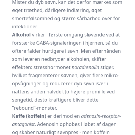
Mister du dyb søvn, kan det derfor mærkes som
øget træthed, dårligere indlæring, øget
smertefølsomhed og større sårbarhed over for
infektioner.
Alkohol
virker i første omgang sløvende ved at
forstærke GABA-signaleringen i hjernen, så du
oftere falder hurtigere i søvn. Men efterhånden
som leveren nedbryder alkoholen, skifter
effekten: stresshormonet
noradrenalin
stiger,
hvilket fragmenterer søvnen, giver flere mikro-
opvågninger og reducerer dyb søvn især i
nattens anden halvdel. Jo højere promille ved
sengetid, desto kraftigere bliver dette
“rebound”-mønster.
Kaffe (koffein)
er derimod en
adenosin-receptor-
antagonist
. Adenosin ophobes i løbet af dagen
og skaber naturligt søvnpres - men koffein