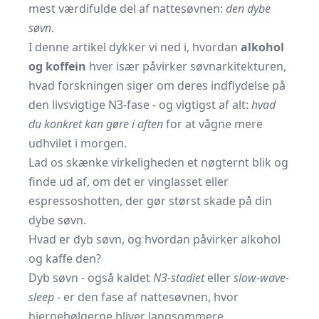
mest værdifulde del af nattesøvnen:
den dybe
søvn
.
I denne artikel dykker vi ned i, hvordan
alkohol
og koffein
hver især påvirker søvnarkitekturen,
hvad forskningen siger om deres indflydelse på
den livsvigtige N3-fase - og vigtigst af alt:
hvad
du konkret kan gøre i aften
for at vågne mere
udhvilet i morgen.
Lad os skænke virkeligheden et nøgternt blik og
finde ud af, om det er vinglasset eller
espressoshotten, der gør størst skade på din
dybe søvn.
Hvad er dyb søvn, og hvordan påvirker alkohol
og kaffe den?
Dyb søvn - også kaldet
N3-stadiet
eller
slow-wave-
sleep
- er den fase af nattesøvnen, hvor
hjernebølgerne bliver langsommere,