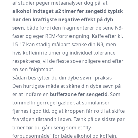
af studier peger metaanalyser dog på, at
alkohol indtaget ≤2 timer før sengetid typisk
har den kraftigste negative effekt på dyb
søvn
, både fordi den fragmenterer de sene N3-
faser og øger REM-fortrængning. Kaffe efter kl.
15-17 kan stadig målbart sænke din N3, men
hvis koffeinfrie timer og individuel tolerance
respekteres, vil de fleste sove roligere end efter
en sen “nightcap”.
Sådan beskytter du din dybe søvn i praksis
Den hurtigste måde at skåne din dybe søvn på
er at indføre en
bufferzone før sengetid
. Som
tommelfingerregel gælder, at stimulanser
fjernes i god tid, og at kroppen får ro til at skifte
fra vågen tilstand til søvn. Tænk på de sidste par
timer før du går i seng som et “fly-
forbudsområde” for både alkohol og koffein.