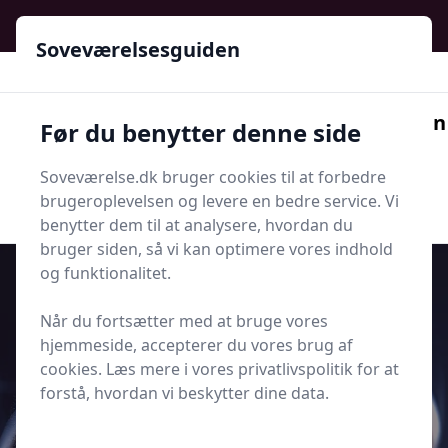
Soveværelsesguiden - Din guide til ro, stil og bedre søvn
Soveværelsesguiden
Soveværelsesguiden
Før du benytter denne side
Menu
Soveværelse.dk bruger cookies til at forbedre
Søg nu
Søg nu
brugeroplevelsen og levere en bedre service. Vi
benytter dem til at analysere, hvordan du
bruger siden, så vi kan optimere vores indhold
og funktionalitet.
Når du fortsætter med at bruge vores
Udgivet i
Søvn og Sundhed
hjemmeside, accepterer du vores brug af
cookies. Læs mere i vores privatlivspolitik for at
Forstyrrer alkohol din dybe søvn
forstå, hvordan vi beskytter dine data.
mere end kaffe?