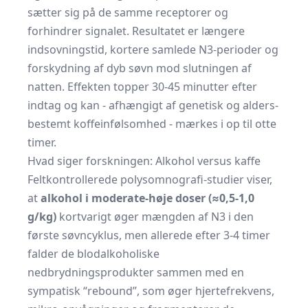
sætter sig på de samme receptorer og
forhindrer signalet. Resultatet er længere
indsovningstid, kortere samlede N3-perioder og
forskydning af dyb søvn mod slutningen af
natten. Effekten topper 30-45 minutter efter
indtag og kan - afhængigt af genetisk og alders­
bestemt koffeinfølsomhed - mærkes i op til otte
timer.
Hvad siger forskningen: Alkohol versus kaffe
Feltkontrollerede polysomnografi-studier viser,
at
alkohol i moderate-høje doser (≈0,5-1,0
g/kg)
kortvarigt øger mængden af N3 i den
første søvncyklus, men allerede efter 3-4 timer
falder de blodalkoholiske
nedbrydningsprodukter sammen med en
sympatisk “rebound”, som øger hjertefrekvens,