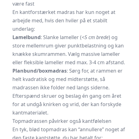
være fast
En kantforstærket madras har kun noget at
arbejde med, hvis den hviler på et stabilt
underlag:
Lamelbund
: Slanke lameller (
<5 cm brede
) og
store mellemrum giver punktbelastning og kan
knække skumrammen. Vælg massive lameller
eller fleksible lameller med max. 3-4 cm afstand.
Planbund/boxmadras
: Sørg for, at rammen er
helt kvadratisk og med midterstøtte, så
madrassen ikke folder ned langs siderne.
Efterspænd skruer og beslag én gang om året
for at undgå knirken og vrid, der kan forskyde
kantmaterialet.
Topmadrassen påvirker også kantfølelsen
En tyk, blød topmadras kan “annullere” noget af
den faste kantstøtte, du har betalt for: