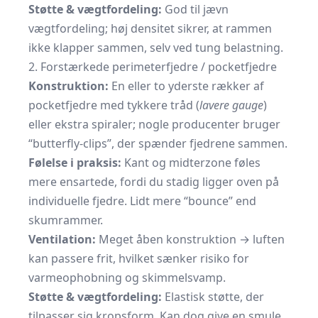
Støtte & vægtfordeling:
God til jævn
vægtfordeling; høj densitet sikrer, at rammen
ikke klapper sammen, selv ved tung belastning.
2. Forstærkede perimeterfjedre / pocketfjedre
Konstruktion:
En eller to yderste rækker af
pocketfjedre med tykkere tråd (
lavere gauge
)
eller ekstra spiraler; nogle producenter bruger
“butterfly-clips”, der spænder fjedrene sammen.
Følelse i praksis:
Kant og midterzone føles
mere ensartede, fordi du stadig ligger oven på
individuelle fjedre. Lidt mere “bounce” end
skumrammer.
Ventilation:
Meget åben konstruktion → luften
kan passere frit, hvilket sænker risiko for
varmeophobning og skimmelsvamp.
Støtte & vægtfordeling:
Elastisk støtte, der
tilpasser sig kropsform. Kan dog give en smule