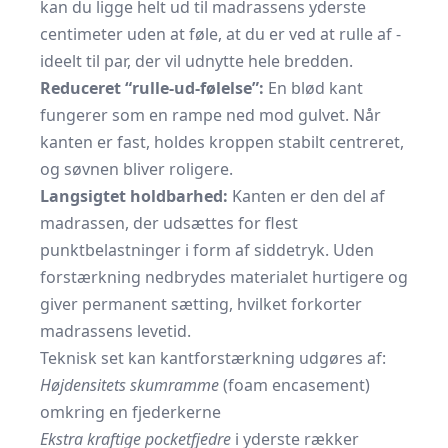
kan du ligge helt ud til madrassens yderste
centimeter uden at føle, at du er ved at rulle af -
ideelt til par, der vil udnytte hele bredden.
Reduceret “rulle-ud-følelse”:
En blød kant
fungerer som en rampe ned mod gulvet. Når
kanten er fast, holdes kroppen stabilt centreret,
og søvnen bliver roligere.
Langsigtet holdbarhed:
Kanten er den del af
madrassen, der udsættes for flest
punktbelastninger i form af siddetryk. Uden
forstærkning nedbrydes materialet hurtigere og
giver permanent sætting, hvilket forkorter
madrassens levetid.
Teknisk set kan kantforstærkning udgøres af:
Højdensitets skumramme
(foam encasement)
omkring en fjederkerne
Ekstra kraftige pocketfjedre
i yderste rækker