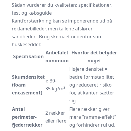
Sådan vurderer du kvaliteten: specifikationer,
test og købsguide
Kantforstærkning kan se imponerende ud på
reklamebilleder, men tallene afslører
sandheden. Brug skemaet nedenfor som
huskeseddel:
Anbefalet
Hvorfor det betyder
Specifikation
minimum
noget
Højere densitet =
Skumdensitet
bedre formstabilitet
≥ 30-
(foam
og reduceret risiko
35 kg/m³
encasement)
for, at kanten sætter
sig.
Antal
Flere rækker giver
2 rækker
perimeter-
mere “ramme-effekt”
eller flere
fjeder­rækker
og forhindrer rul ud.