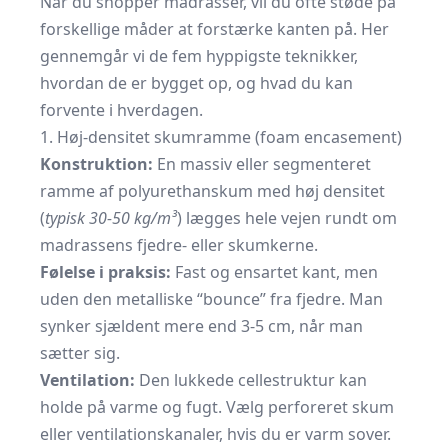
Når du shopper madrasser, vil du ofte støde på
forskellige måder at forstærke kanten på. Her
gennemgår vi de fem hyppigste teknikker,
hvordan de er bygget op, og hvad du kan
forvente i hverdagen.
1. Høj-densitet skumramme (foam encasement)
Konstruktion:
En massiv eller segmenteret
ramme af polyurethanskum med høj densitet
(
typisk 30-50 kg/m³
) lægges hele vejen rundt om
madrassens fjedre- eller skumkerne.
Følelse i praksis:
Fast og ensartet kant, men
uden den metalliske “bounce” fra fjedre. Man
synker sjældent mere end 3-5 cm, når man
sætter sig.
Ventilation:
Den lukkede cellestruktur kan
holde på varme og fugt. Vælg perforeret skum
eller ventilationskanaler, hvis du er varm sover.