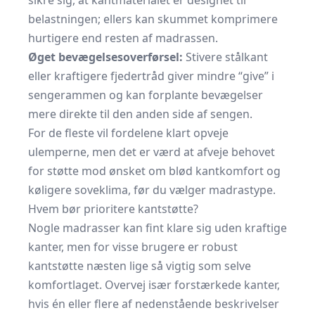
sikre sig, at kantmaterialet er designet til
belastningen; ellers kan skummet komprimere
hurtigere end resten af madrassen.
Øget bevægelsesoverførsel:
Stivere stålkant
eller kraftigere fjedertråd giver mindre “give” i
sengerammen og kan forplante bevægelser
mere direkte til den anden side af sengen.
For de fleste vil fordelene klart opveje
ulemperne, men det er værd at afveje behovet
for støtte mod ønsket om blød kantkomfort og
køligere sove­klima, før du vælger madrastype.
Hvem bør prioritere kantstøtte?
Nogle madrasser kan fint klare sig uden kraftige
kanter, men for visse brugere er robust
kantstøtte næsten lige så vigtig som selve
komfortlaget. Overvej især forstærkede kanter,
hvis én eller flere af nedenstående beskrivelser