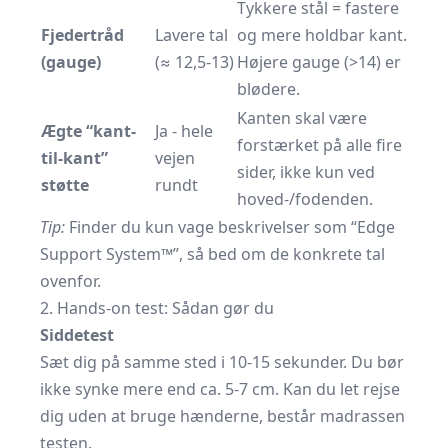
Tykkere stål = fastere
Fjedertråd
Lavere tal
og mere holdbar kant.
(gauge)
(≈ 12,5-13)
Højere gauge (>14) er
blødere.
Kanten skal være
Ægte “kant-
Ja - hele
forstærket på alle fire
til-kant”
vejen
sider, ikke kun ved
støtte
rundt
hoved-/fodenden.
Tip:
Finder du kun vage beskrivelser som “Edge
Support System™”, så bed om de konkrete tal
ovenfor.
2. Hands-on test: Sådan gør du
Siddetest
Sæt dig på samme sted i 10-15 sekunder. Du bør
ikke synke mere end ca. 5-7 cm. Kan du let rejse
dig uden at bruge hænderne, består madrassen
testen.