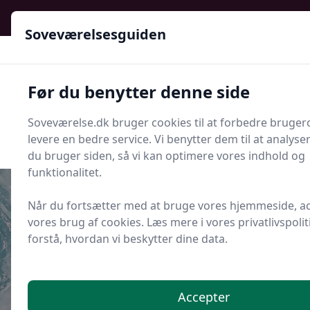
Soveværelsesguiden - Din guide til ro, stil og bedre søvn
Soveværelsesguiden
Soveværelsesguiden
Før du benytter denne side
Menu
Soveværelse.dk bruger cookies til at forbedre bruger
Søg nu
Søg nu
levere en bedre service. Vi benytter dem til at analys
du bruger siden, så vi kan optimere vores indhold og
funktionalitet.
Når du fortsætter med at bruge vores hjemmeside, a
vores brug af cookies. Læs mere i vores privatlivspoliti
Udgivet i
Senge og Madrasser
forstå, hvordan vi beskytter dine data.
Guide til kantforstærkning i
madrasser
Accepter