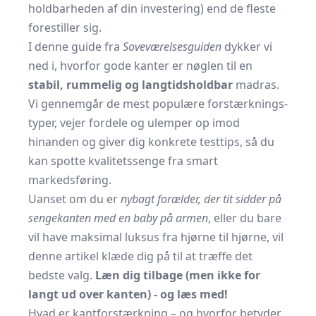
holdbarheden af din investering) end de fleste
forestiller sig.
I denne guide fra
Soveværelsesguiden
dykker vi
ned i, hvorfor gode kanter er nøglen til en
stabil, rummelig og langtids­holdbar
madras.
Vi gennemgår de mest populære forstærknings­
typer, vejer fordele og ulemper op imod
hinanden og giver dig konkrete testtips, så du
kan spotte kvalitets­senge fra smart
markedsføring.
Uanset om du er
nybagt forælder, der tit sidder på
sengekanten med en baby på armen
, eller du bare
vil have maksimal luksus fra hjørne til hjørne, vil
denne artikel klæde dig på til at træffe det
bedste valg.
Læn dig tilbage (men ikke for
langt ud over kanten) - og læs med!
Hvad er kantforstærkning – og hvorfor betyder