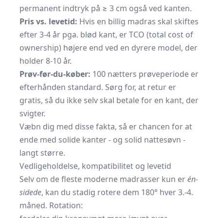
permanent indtryk på ≥ 3 cm også ved kanten.
Pris vs. levetid:
Hvis en billig madras skal skiftes
efter 3-4 år pga. blød kant, er TCO (total cost of
ownership) højere end ved en dyrere model, der
holder 8-10 år.
Prøv-før-du-køber:
100 nætters prøveperiode er
efterhånden standard. Sørg for, at retur er
gratis, så du ikke selv skal betale for en kant, der
svigter.
Væbn dig med disse fakta, så er chancen for at
ende med solide kanter - og solid nattesøvn -
langt større.
Vedligeholdelse, kompatibilitet og levetid
Selv om de fleste moderne madrasser kun er
én-
sidede
, kan du stadig rotere dem 180° hver 3.-4.
måned. Rotation: