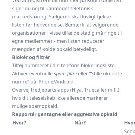
Ved at registrere dit nummer på
Robinsonlisten
siger du nej til uanmodet telefonisk
markedsføring. Sælgeren skal lovligt tjekke
listen før henvendelse. Bemærk, at velgørende
organisationer i visse tilfælde stadig må ringe til
egne medlemmer - men listen reducerer
mængden af kolde opkald betydeligt.
Blokér og filtrér
Tilføj nummeret i din telefons blokeringsliste.
Aktivér eventuelle
spam-filtre
eller “Stille ukendte
numre” på iPhone/Android.
Overvej tredjeparts-apps (Hiya, Truecaller m.fl.),
hvis dit teleselskab ikke allerede markerer
mulige spamopkald.
Rapportér gentagne eller aggressive opkald
Hvor?
Når?
Hvo
Sen