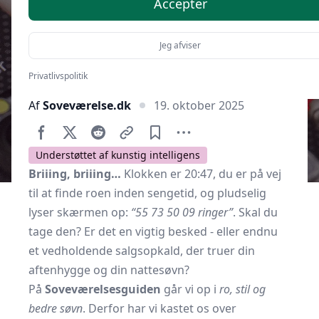
Accepter
Jeg afviser
Privatlivspolitik
Af
Soveværelse.dk
19. oktober 2025
Understøttet af kunstig intelligens
Briiing, briiing…
Klokken er 20:47, du er på vej
til at finde roen inden sengetid, og pludselig
lyser skærmen op:
“55 73 50 09 ringer”
. Skal du
tage den? Er det en vigtig besked - eller endnu
et vedholdende salgsopkald, der truer din
aftenhygge og din nattesøvn?
På
Soveværelsesguiden
går vi op i
ro, stil og
bedre søvn
. Derfor har vi kastet os over