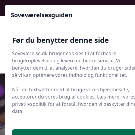
Soveværelsesguiden - Din guide til ro, stil og bedre søvn
Soveværelsesguiden
Soveværelsesguiden
Før du benytter denne side
Menu
Soveværelse.dk bruger cookies til at forbedre
Søg nu
Søg nu
brugeroplevelsen og levere en bedre service. Vi
benytter dem til at analysere, hvordan du bruger side
så vi kan optimere vores indhold og funktionalitet.
Når du fortsætter med at bruge vores hjemmeside,
accepterer du vores brug af cookies. Læs mere i vore
Udgivet i
Artikler
privatlivspolitik for at forstå, hvordan vi beskytter din
data.
Hvem står bag telefonnummer 55
73 50 09?