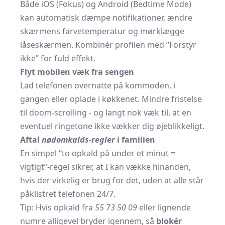
Både iOS (Fokus) og Android (Bedtime Mode)
kan automatisk dæmpe notifikationer, ændre
skærmens farvetemperatur og mørklægge
låseskærmen. Kombinér profilen med “Forstyr
ikke” for fuld effekt.
Flyt mobilen væk fra sengen
Lad telefonen overnatte på kommoden, i
gangen eller oplade i køkkenet. Mindre fristelse
til doom-scrolling - og langt nok væk til, at en
eventuel ringetone ikke vækker dig øjeblikkeligt.
Aftal
nødomkalds-regler
i familien
En simpel “to opkald på under et minut =
vigtigt”-regel sikrer, at I kan vække hinanden,
hvis der virkelig er brug for det, uden at alle står
påklistret telefonen 24/7.
Tip: Hvis opkald fra
55 73 50 09
eller lignende
numre alligevel bryder igennem, så
blokér