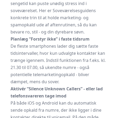
sengetid kan puste unødig stress ind i
soveværelset. Her er Soveværelsesguidens
konkrete trin til at holde marketing- og
spamopkald ude af aftenrutinen, så du kan
bevare ro, stil - og din dyrebare søvn.
Planlæg “Forstyr ikke” i faste tidsrum
De fleste smartphones lader dig sætte faste
tidsintervaller, hvor kun udvalgte kontakter kan
trænge igennem. Indstil funktionen fra f.eks. kl.
21.30 til 07.00, så ukendte numre - også
potentielle telemarketing­opkald - bliver
dæmpet, mens du sover.
Aktivér “Silence Unknown Callers” - eller lad
telefonsvareren tage imod
På både iOS og Android kan du automatisk
sende opkald fra numre, der ikke ligger i dine
kontakter, direkte til voicemail. På den måde