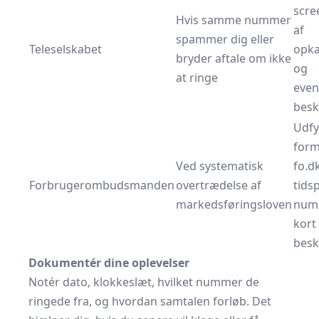
scre
Hvis samme nummer
af
spammer dig eller
Teleselskabet
opka
bryder aftale om ikke
og
at ringe
even
besk
Udfy
form
Ved systematisk
fo.d
Forbrugerombudsmanden
overtrædelse af
tids
markedsføringsloven
num
kort
besk
Dokumentér dine oplevelser
Notér dato, klokkeslæt, hvilket nummer de
ringede fra, og hvordan samtalen forløb. Det