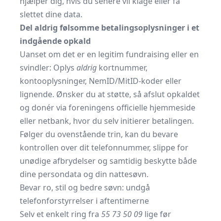
hjælper dig, hvis du senere vil klage eller få
slettet dine data.
Del aldrig følsomme betalingsoplysninger i et
indgående opkald
Uanset om det er en legitim fundraising eller en
svindler: Oplys
aldrig
kortnummer,
kontooplysninger, NemID/MitID-koder eller
lignende. Ønsker du at støtte, så afslut opkaldet
og donér via foreningens officielle hjemmeside
eller netbank, hvor du selv initierer betalingen.
Følger du ovenstående trin, kan du bevare
kontrollen over dit telefonnummer, slippe for
unødige afbrydelser og samtidig beskytte både
dine persondata og din nattesøvn.
Bevar ro, stil og bedre søvn: undgå
telefonforstyrrelser i aftentimerne
Selv et enkelt ring fra
55 73 50 09
lige før