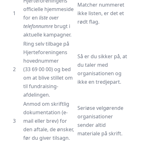
Hjerteforeningens
Matcher nummeret
officielle hjemmeside
1
ikke listen, er det et
for en
liste over
rødt flag.
telefonnumre
brugt i
aktuelle kampagner.
Ring selv tilbage på
Hjerteforeningens
Så er du sikker på, at
hovednummer
du taler med
2
(
33 69 00 00
) og bed
organisationen og
om at blive stillet om
ikke en tredjepart.
til fundraising-
afdelingen.
Anmod om skriftlig
Seriøse velgørende
dokumentation (e-
organisationer
3
mail eller brev) for
sender altid
den aftale, de ønsker,
materiale på skrift.
før du giver tilsagn.