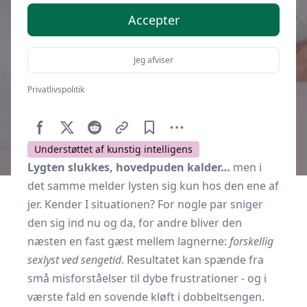
Accepter
Jeg afviser
Privatlivspolitik
Af
Soveværelse.dk
6. oktober 2025
Understøttet af kunstig intelligens
Lygten slukkes, hovedpuden kalder…
men i
det samme melder lysten sig kun hos den ene af
jer. Kender I situationen? For nogle par sniger
den sig ind nu og da, for andre bliver den
næsten en fast gæst mellem lagnerne:
forskellig
sexlyst ved sengetid
. Resultatet kan spænde fra
små misforståelser til dybe frustrationer - og i
værste fald en sovende kløft i dobbeltsengen.