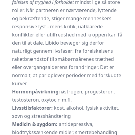
følelsen af tryghed i forholdet
mindst lige så store
roller. Når partneren er nærværende, lyttende
og bekræftende, stiger mange menneskers
respons­ive lyst - mens kritik, uafklarede
konflikter eller utilfredshed med kroppen kan få
den til at dale. Libido bevæger sig derfor
naturligt gennem livsfaser: fra forelskelsens
raketbrændstof til småbørns­årenes træthed
eller overgangsalderens forandringer. Det er
normalt, at par oplever perioder med forskudte
kurver.
Hormonpåvirkning:
østrogen, progesteron,
testosteron, oxytocin m.fl.
Livsstilsfaktorer:
kost, alkohol, fysisk aktivitet,
søvn og stresshåndtering
Medicin & sygdom:
antidepressiva,
blodtrykssænkende midler, smertebehandling