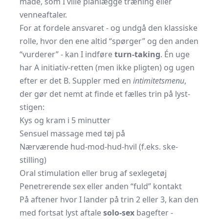
måde, som I ville planlægge træning eller
venneaftaler.
For at fordele ansvaret - og undgå den klassiske
rolle, hvor den ene altid “spørger” og den anden
“vurderer” - kan I indføre
turn-taking
. Én uge
har A initiativ-retten (men ikke pligten) og ugen
efter er det B. Suppler med en
intimitetsmenu
,
der gør det nemt at finde et fælles trin på lyst-
stigen:
Kys og kram i 5 minutter
Sensuel massage med tøj på
Nærværende hud-mod-hud-hvil (f.eks. ske-
stilling)
Oral stimulation eller brug af sexlegetøj
Penetrerende sex eller anden “fuld” kontakt
På aftener hvor I lander på trin 2 eller 3, kan den
med fortsat lyst aftale
solo-sex
bagefter -