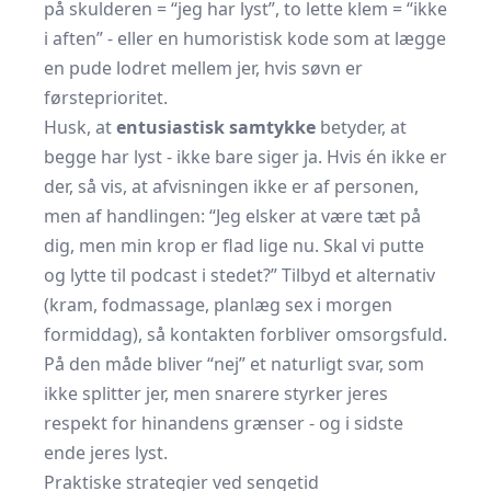
på skulderen = “jeg har lyst”, to lette klem = “ikke
i aften” - eller en humoristisk kode som at lægge
en pude lodret mellem jer, hvis søvn er
førsteprioritet.
Husk, at
entusiastisk samtykke
betyder, at
begge har lyst - ikke bare siger ja. Hvis én ikke er
der, så vis, at afvisningen ikke er af personen,
men af handlingen: “Jeg elsker at være tæt på
dig, men min krop er flad lige nu. Skal vi putte
og lytte til podcast i stedet?” Tilbyd et alternativ
(kram, fodmassage, planlæg sex i morgen
formiddag), så kontakten forbliver omsorgsfuld.
På den måde bliver “nej” et naturligt svar, som
ikke splitter jer, men snarere styrker jeres
respekt for hinandens grænser - og i sidste
ende jeres lyst.
Praktiske strategier ved sengetid