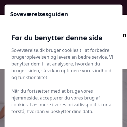
Soveværelsesguiden - Din guide til ro, stil og bedre søvn
Soveværelsesguiden
Soveværelsesguiden
Før du benytter denne side
Menu
Soveværelse.dk bruger cookies til at forbedre
Søg nu
Søg nu
brugeroplevelsen og levere en bedre service. Vi
benytter dem til at analysere, hvordan du
bruger siden, så vi kan optimere vores indhold
og funktionalitet.
Når du fortsætter med at bruge vores
Udgivet i
Parforhold og Romantik
hjemmeside, accepterer du vores brug af
cookies. Læs mere i vores privatlivspolitik for at
Hvordan håndterer I forskellig
forstå, hvordan vi beskytter dine data.
sexlyst ved sengetid?