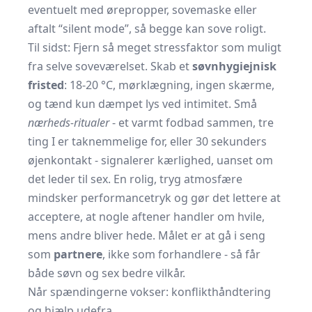
eventuelt med ørepropper, sovemaske eller
aftalt “silent mode”, så begge kan sove roligt.
Til sidst: Fjern så meget stressfaktor som muligt
fra selve soveværelset. Skab et
søvnhygiejnisk
fristed
: 18-20 °C, mørklægning, ingen skærme,
og tænd kun dæmpet lys ved intimitet. Små
nærheds-ritualer
- et varmt fodbad sammen, tre
ting I er taknemmelige for, eller 30 sekunders
øjenkontakt - signalerer kærlighed, uanset om
det leder til sex. En rolig, tryg atmosfære
mindsker performancetryk og gør det lettere at
acceptere, at nogle aftener handler om hvile,
mens andre bliver hede. Målet er at gå i seng
som
partnere
, ikke som forhandlere - så får
både søvn og sex bedre vilkår.
Når spændingerne vokser: konflikthåndtering
og hjælp udefra