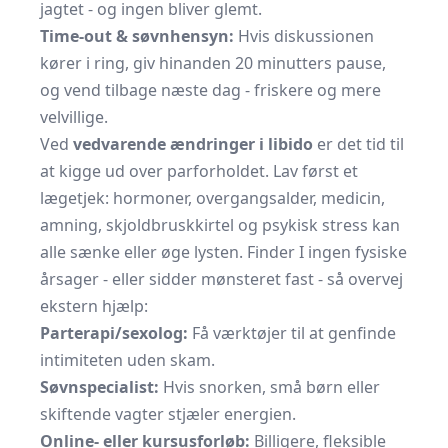
jagtet - og ingen bliver glemt.
Time-out & søvnhensyn:
Hvis diskussionen
kører i ring, giv hinanden 20 minutters pause,
og vend tilbage næste dag - friskere og mere
velvillige.
Ved
vedvarende ændringer i libido
er det tid til
at kigge ud over parforholdet. Lav først et
lægetjek: hormoner, overgangsalder, medicin,
amning, skjoldbruskkirtel og psykisk stress kan
alle sænke eller øge lysten. Finder I ingen fysiske
årsager - eller sidder mønsteret fast - så overvej
ekstern hjælp:
Parterapi/sexolog:
Få værktøjer til at genfinde
intimiteten uden skam.
Søvnspecialist:
Hvis snorken, små børn eller
skiftende vagter stjæler energien.
Online- eller kursusforløb:
Billigere, fleksible