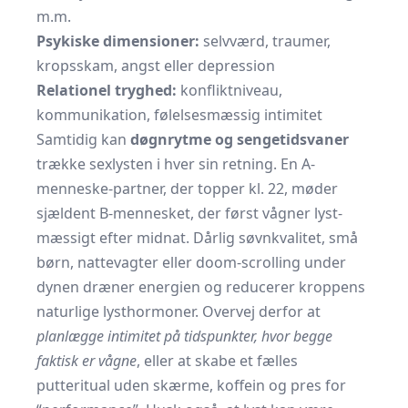
m.m.
Psykiske dimensioner:
selvværd, traumer,
kropsskam, angst eller depression
Relationel tryghed:
konfliktniveau,
kommunikation, følelsesmæssig intimitet
Samtidig kan
døgnrytme og sengetidsvaner
trække sexlysten i hver sin retning. En A-
menneske-partner, der topper kl. 22, møder
sjældent B-mennesket, der først vågner lyst-
mæssigt efter midnat. Dårlig søvnkvalitet, små
børn, nattevagter eller doom-scrolling under
dynen dræner energien og reducerer kroppens
naturlige lyst­hormoner. Overvej derfor at
planlægge intimitet på tidspunkter, hvor begge
faktisk er vågne
, eller at skabe et fælles
putteritual uden skærme, koffein og pres for