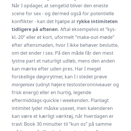
Når I opdager, at sengetid bliver den eneste
scene for sex - og dermed også for potentielle
konflikter - kan det hjælpe at
rykke intimiteten
tidligere på aftenen
. Aftal eksempelvis et “kys-
kl.-20” eller et kort, uformelt “make-out-møde”
efter aftensmaden, hvor I ikke behøver beslutte,
om det ender i sex. På den måde får den mest
lystne part et naturligt udløb, mens den anden
kan mærke efter uden pres. Har I meget
forskellige døgnrytmer, kan I i stedet prøve
morgensex
(udnyt højere testosteronniveauer og
frisk energi) eller en hurtig, legende
eftermiddags-quickie i weekenden. Planlagt
intimitet lyder måske usexet, men kalenderen
kan være et kærligt værktøj, når hverdagen er
travl: Book 30 minutter til “kun os” på samme