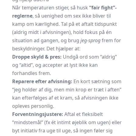
Når temperaturen stiger, så husk
“fair fight”-
reglerne
, så uenighed om sex ikke bliver til
kamp om kærlighed. Tal på et aftalt tidspunkt
(aldrig midt i afvisningen), hold fokus på én
situation ad gangen, og brug
jeg-sprog
frem for
beskyldninger. Det hjælper at:
Droppe skyld & pres:
Undgå ord som “aldrig”
og “altid”, og accepter at lyst ikke kan
forhandles frem.
Reparere efter afvisning:
En kort sætning som
“jeg holder af dig, men min krop er træt i aften”
kan efterfølges af et kram, så afvisningen ikke
opleves personlig.
Forventningsjustere:
Aftal et fleksibelt
“mindstemål” (fx ét intimt øjeblik om ugen) eller
byt initiativ fra uge til uge, så ingen føler sig