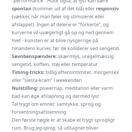
“performance”. Husk også, at lyst kan være
spontan
(kommer ud af det blå) eller
responsiv
(vækker, når man føler sig stimuleret eller
afslappet). Ingen af delene er “forkerte”, og
kurverne vil uvægerligt gå op og ned gennem
livet - kunsten er at blive nysgerrige på
hinandens kurver, før de kolliderer ved sengetid.
Søvnbenspændere:
skærmlys, uregelmæssig
sengetid, koffein, støj eller temperatur
Timing-tricks:
tidlig aftens­intimitet, morgensex
eller “siesta-kram” i weekenden
Nulstilling:
powernap, meditation eller varm
bad kan øge afslapning og dermed lyst
Tal trygt om emnet: samtykke, sprog og
forventningsafstemning
Den første nøgle er at skabe et trygt sprogligt
rum. Brug
jeg-sprog
, så udsagnet bliver