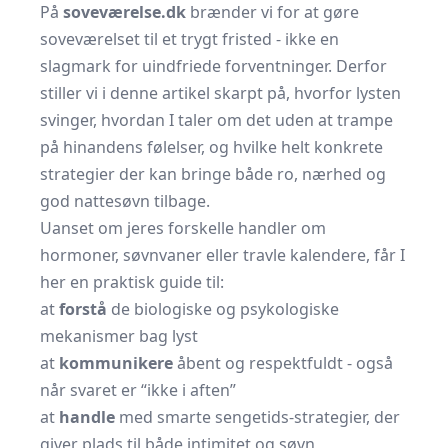
På
soveværelse.dk
brænder vi for at gøre
soveværelset til et trygt fristed - ikke en
slagmark for uindfriede forventninger. Derfor
stiller vi i denne artikel skarpt på, hvorfor lysten
svinger, hvordan I taler om det uden at trampe
på hinandens følelser, og hvilke helt konkrete
strategier der kan bringe både ro, nærhed og
god nattesøvn tilbage.
Uanset om jeres forskelle handler om
hormoner, søvnvaner eller travle kalendere, får I
her en praktisk guide til:
at
forstå
de biologiske og psykologiske
mekanismer bag lyst
at
kommunikere
åbent og respektfuldt - også
når svaret er “ikke i aften”
at
handle
med smarte sengetids-strategier, der
giver plads til både intimitet og søvn