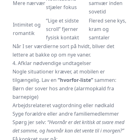
Mere nærvær
samvær inden
stjæler fokus
sovetid
“Lige et sidste
Flered sene kys,
Intimitet og
scroll” fjerner
kram og
romantik
fysisk kontakt
samtaler
Når I ser værdierne sort på hvidt, bliver det
lettere at bakke op om nye vaner.
4. Afklar nødvendige undtagelser
Nogle situationer kræver, at mobilen er
tilgængelig. Lav en
“hvorfor-liste”
sammen:
Børn der sover hos andre (alarmopkald fra
barnepige)
Arbejdsrelateret vagtordning eller nødkald
Syge forældre eller andre familiemedlemmer
Spørg jer selv:
“Hvornår er det kritisk at svare med
det samme, og hvornår kan det vente til i morgen?”
Få konkret svar på: