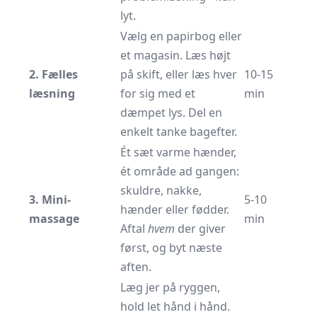
lyt.
Vælg en papirbog eller
et magasin. Læs højt
2. Fælles
på skift, eller læs hver
10-15
læsning
for sig med et
min
dæmpet lys. Del en
enkelt tanke bagefter.
Ét sæt varme hænder,
ét område ad gangen:
skuldre, nakke,
3. Mini-
5-10
hænder eller fødder.
massage
min
Aftal
hvem
der giver
først, og byt næste
aften.
Læg jer på ryggen,
hold let hånd i hånd.