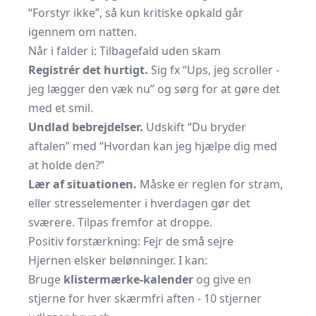
“Forstyr ikke”, så kun kritiske opkald går
igennem om natten.
Når i falder i: Tilbagefald uden skam
Registrér det hurtigt.
Sig fx “Ups, jeg scroller -
jeg lægger den væk nu” og sørg for at gøre det
med et smil.
Undlad bebrejdelser.
Udskift “Du bryder
aftalen” med “Hvordan kan jeg hjælpe dig med
at holde den?”
Lær af situationen.
Måske er reglen for stram,
eller stresselementer i hverdagen gør det
sværere. Tilpas fremfor at droppe.
Positiv forstærkning: Fejr de små sejre
Hjernen elsker belønninger. I kan:
Bruge
klistermærke-kalender
og give en
stjerne for hver skærmfri aften - 10 stjerner