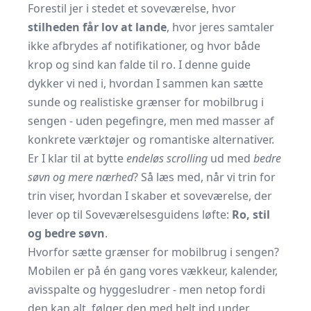
Forestil jer i stedet et soveværelse, hvor
stilheden får lov at lande
, hvor jeres samtaler
ikke afbrydes af notifikationer, og hvor både
krop og sind kan falde til ro. I denne guide
dykker vi ned i, hvordan I sammen kan sætte
sunde og realistiske grænser for mobilbrug i
sengen - uden pegefingre, men med masser af
konkrete værktøjer og romantiske alternativer.
Er I klar til at bytte
endeløs scrolling
ud med
bedre
søvn og mere nærhed
? Så læs med, når vi trin for
trin viser, hvordan I skaber et soveværelse, der
lever op til Soveværelsesguidens løfte:
Ro, stil
og bedre søvn
.
Hvorfor sætte grænser for mobilbrug i sengen?
Mobilen er på én gang vores vækkeur, kalender,
avisspalte og hyggesludrer - men netop fordi
den kan alt, følger den med helt ind under