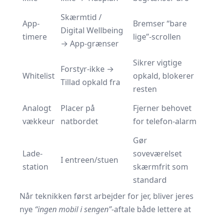
Skærmtid /
App-
Bremser “bare
Digital Wellbeing
timere
lige”-scrollen
→ App-grænser
Sikrer vigtige
Forstyr-ikke →
Whitelist
opkald, blokerer
Tillad opkald fra
resten
Analogt
Placer på
Fjerner behovet
vækkeur
natbordet
for telefon-alarm
Gør
Lade-
soveværelset
I entreen/stuen
station
skærmfrit som
standard
Når teknikken først arbejder for jer, bliver jeres
nye
“ingen mobil i sengen”
-aftale både lettere at