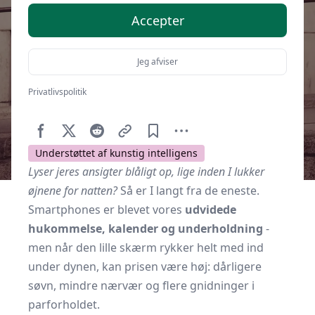
Accepter
Jeg afviser
Privatlivspolitik
Af
Soveværelse.dk
20. december 2025
Understøttet af kunstig intelligens
Lyser jeres ansigter blåligt op, lige inden I lukker
øjnene for natten?
Så er I langt fra de eneste.
Smartphones er blevet vores
udvidede
hukommelse, kalender og underholdning
-
men når den lille skærm rykker helt med ind
under dynen, kan prisen være høj: dårligere
søvn, mindre nærvær og flere gnidninger i
parforholdet.