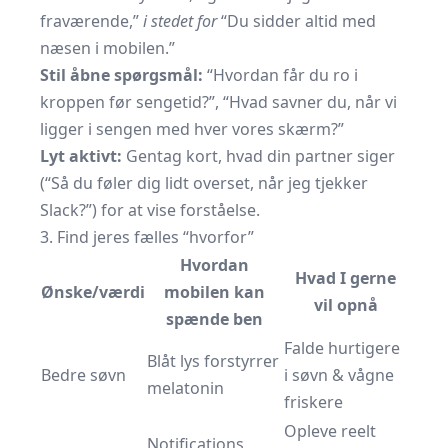
fraværende,”
i stedet for
“Du sidder altid med
næsen i mobilen.”
Stil åbne spørgsmål:
“Hvordan får du ro i
kroppen før sengetid?”, “Hvad savner du, når vi
ligger i sengen med hver vores skærm?”
Lyt aktivt:
Gentag kort, hvad din partner siger
(“Så du føler dig lidt overset, når jeg tjekker
Slack?”) for at vise forståelse.
3. Find jeres fælles “hvorfor”
Hvordan
Hvad I gerne
Ønske/værdi
mobilen kan
vil opnå
spænde ben
Falde hurtigere
Blåt lys forstyrrer
Bedre søvn
i søvn & vågne
melatonin
friskere
Opleve reelt
Notifications