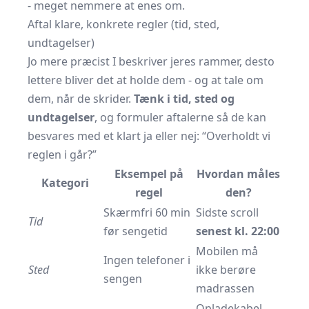
- meget nemmere at enes om.
Aftal klare, konkrete regler (tid, sted,
undtagelser)
Jo mere præcist I beskriver jeres rammer, desto
lettere bliver det at holde dem - og at tale om
dem, når de skrider.
Tænk i tid, sted og
undtagelser
, og formuler aftalerne så de kan
besvares med et klart ja eller nej: “Overholdt vi
reglen i går?”
Eksempel på
Hvordan måles
Kategori
regel
den?
Skærmfri 60 min
Sidste scroll
Tid
før sengetid
senest kl. 22:00
Mobilen må
Ingen telefoner i
Sted
ikke berøre
sengen
madrassen
Opladekabel