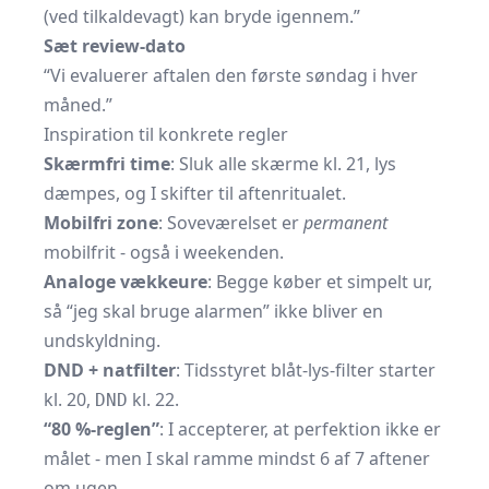
(ved tilkaldevagt) kan bryde igennem.”
Sæt review-dato
“Vi evaluerer aftalen den første søndag i hver
måned.”
Inspiration til konkrete regler
Skærmfri time
: Sluk alle skærme kl. 21, lys
dæmpes, og I skifter til aftenritualet.
Mobilfri zone
: Soveværelset er
permanent
mobilfrit - også i weekenden.
Analoge vækkeure
: Begge køber et simpelt ur,
så “jeg skal bruge alarmen” ikke bliver en
undskyldning.
DND + natfilter
: Tidsstyret blåt-lys-filter starter
kl. 20,
kl. 22.
DND
“80 %-reglen”
: I accepterer, at perfektion ikke er
målet - men I skal ramme mindst 6 af 7 aftener
om ugen.