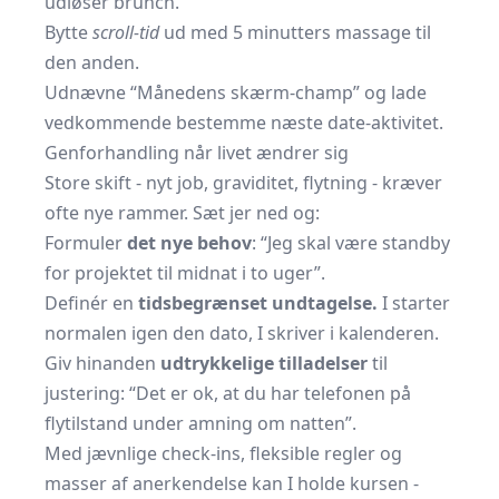
udløser brunch.
Bytte
scroll-tid
ud med 5 minutters massage til
den anden.
Udnævne “Månedens skærm-champ” og lade
vedkommende bestemme næste date-aktivitet.
Genforhandling når livet ændrer sig
Store skift - nyt job, graviditet, flytning - kræver
ofte nye rammer. Sæt jer ned og:
Formuler
det nye behov
: “Jeg skal være standby
for projektet til midnat i to uger”.
Definér en
tidsbegrænset undtagelse.
I starter
normalen igen den dato, I skriver i kalenderen.
Giv hinanden
udtrykkelige tilladelser
til
justering: “Det er ok, at du har telefonen på
flytilstand under amning om natten”.
Med jævnlige check-ins, fleksible regler og
masser af anerkendelse kan I holde kursen -