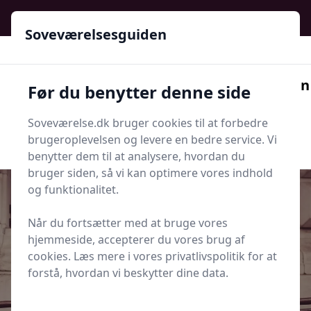
Soveværelsesguiden - Din guide til ro, stil og bedre søvn
Soveværelsesguiden
Soveværelsesguiden
Før du benytter denne side
Menu
Soveværelse.dk bruger cookies til at forbedre
Søg nu
Søg nu
brugeroplevelsen og levere en bedre service. Vi
benytter dem til at analysere, hvordan du
bruger siden, så vi kan optimere vores indhold
og funktionalitet.
Når du fortsætter med at bruge vores
Udgivet i
Parforhold og Romantik
hjemmeside, accepterer du vores brug af
cookies. Læs mere i vores privatlivspolitik for at
Hvordan sætter I grænser for
forstå, hvordan vi beskytter dine data.
mobilbrug i sengen?