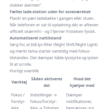
slukker alarmen”.
Fælles lade-station uden for soveværelset
Placér en pæn ladebakke i gangen eller stuen.
Når telefonen er sat til opladning dér, er aftenen
officielt skærmfri - og I fjerner fristelsen fysisk.
Automatiseret nattilstand
Sørg for, at blå-lys-filter (Night Shift/Night Light)
og mørkt tema starter samtidig med Fokus-
tilstanden. Det dæmper både lysstyrke
og
lysten
til at scrolle.
Hurtigt overblik
Sådan aktiveres
Hvad det
Værktøj
det
hjælper med
Fokus /
Indstillinger →
Dæmper
Forstyr-
Fokus/Forstyr-
notifikationer,
ikke
ikke → Tidsplan
begrænser uro