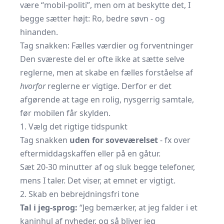
være “mobil-politi”, men om at beskytte det, I
begge sætter højt: Ro, bedre søvn - og
hinanden.
Tag snakken: Fælles værdier og forventninger
Den sværeste del er ofte ikke at sætte selve
reglerne, men at skabe en fælles forståelse af
hvorfor
reglerne er vigtige. Derfor er det
afgørende at tage en rolig, nysgerrig samtale,
før mobilen får skylden.
1. Vælg det rigtige tidspunkt
Tag snakken
uden for soveværelset
- fx over
eftermiddagskaffen eller på en gåtur.
Sæt 20-30 minutter af og sluk begge telefoner,
mens I taler. Det viser, at emnet er vigtigt.
2. Skab en bebrejdningsfri tone
Tal i jeg-sprog:
“Jeg bemærker, at jeg falder i et
kaninhul af nyheder, og så bliver jeg