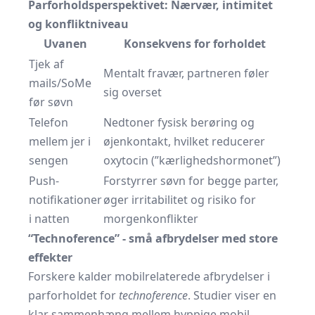
Parforholdsperspektivet: Nærvær, intimitet
og konflikt­niveau
Uvanen
Konsekvens for forholdet
Tjek af
Mentalt fravær, partneren føler
mails/SoMe
sig overset
før søvn
Telefon
Nedtoner fysisk berøring og
mellem jer i
øjenkontakt, hvilket reducerer
sengen
oxytocin (”kærlighedshormonet”)
Push-
Forstyrrer søvn for begge parter,
notifikationer
øger irritabilitet og risiko for
i natten
morgenkonflikter
“Technoference” - små afbrydelser med store
effekter
Forskere kalder mobilrelaterede afbrydelser i
parforholdet for
technoference
. Studier viser en
klar sammenhæng mellem hyppige mobil-