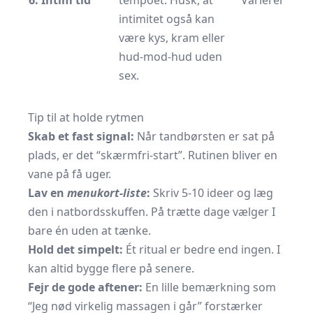
6. Intim tid
tempoet. Husk, at
Varierer
intimitet også kan
være kys, kram eller
hud-mod-hud uden
sex.
Tip til at holde rytmen
Skab et fast signal:
Når tandbørsten er sat på
plads, er det “skærmfri-start”. Rutinen bliver en
vane på få uger.
Lav en
menukort-liste
:
Skriv 5-10 ideer og læg
den i natbordsskuffen. På trætte dage vælger I
bare én uden at tænke.
Hold det simpelt:
Ét ritual er bedre end ingen. I
kan altid bygge flere på senere.
Fejr de gode aftener:
En lille bemærkning som
“Jeg nød virkelig massagen i går” forstærker