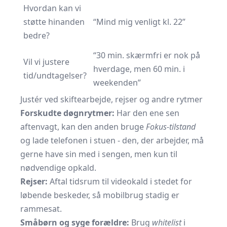
Hvordan kan vi
støtte hinanden
“Mind mig venligt kl. 22”
bedre?
“30 min. skærmfri er nok på
Vil vi justere
hverdage, men 60 min. i
tid/undtagelser?
weekenden”
Justér ved skiftearbejde, rejser og andre rytmer
Forskudte døgnrytmer:
Har den ene sen
aftenvagt, kan den anden bruge
Fokus-tilstand
og lade telefonen i stuen - den, der arbejder, må
gerne have sin med i sengen, men kun til
nødvendige opkald.
Rejser:
Aftal tidsrum til videokald i stedet for
løbende beskeder, så mobilbrug stadig er
rammesat.
Småbørn og syge forældre:
Brug
whitelist
i