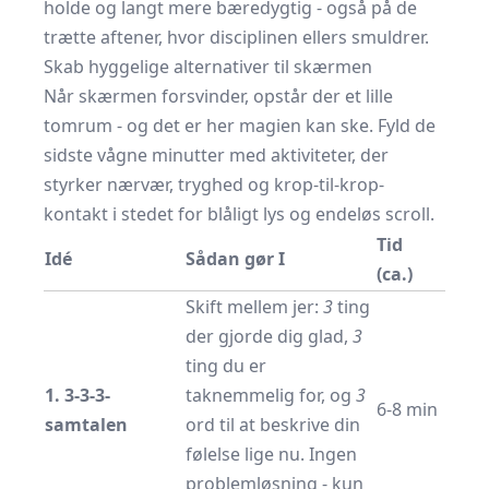
holde og langt mere bæredygtig - også på de
trætte aftener, hvor disciplinen ellers smuldrer.
Skab hyggelige alternativer til skærmen
Når skærmen forsvinder, opstår der et lille
tomrum - og det er her magien kan ske. Fyld de
sidste vågne minutter med aktiviteter, der
styrker nærvær, tryghed og krop-til-krop-
kontakt i stedet for blåligt lys og endeløs scroll.
Tid
Idé
Sådan gør I
(ca.)
Skift mellem jer:
3
ting
der gjorde dig glad,
3
ting du er
1. 3-3-3-
taknemmelig for, og
3
6-8 min
samtalen
ord til at beskrive din
følelse lige nu. Ingen
problemløsning - kun