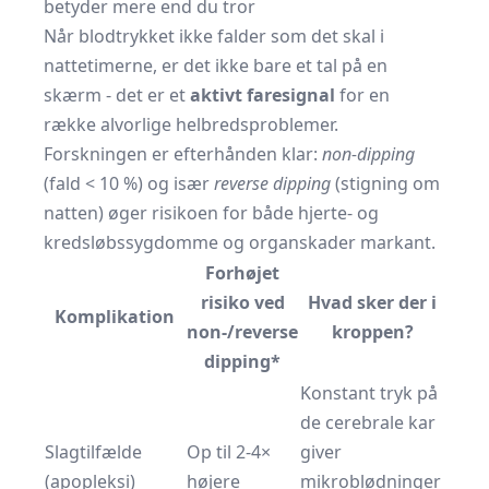
betyder mere end du tror
Når blodtrykket ikke falder som det skal i
nattetimerne, er det ikke bare et tal på en
skærm - det er et
aktivt faresignal
for en
række alvorlige helbredsproblemer.
Forskningen er efterhånden klar:
non-dipping
(fald < 10 %) og især
reverse dipping
(stigning om
natten) øger risikoen for både hjerte- og
kredsløbssygdomme og organskader markant.
Forhøjet
risiko ved
Hvad sker der i
Komplikation
non-/reverse
kroppen?
dipping*
Konstant tryk på
de cerebrale kar
Slagtilfælde
Op til 2-4×
giver
(apopleksi)
højere
mikroblødninger