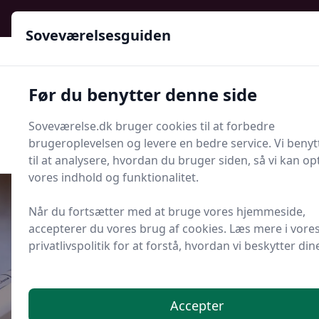
Soveværelsesguiden - Din guide til ro, stil og bedre søvn
Soveværelsesguiden
Soveværelsesguiden
Før du benytter denne side
Menu
Soveværelse.dk bruger cookies til at forbedre
Søg nu
Søg nu
brugeroplevelsen og levere en bedre service. Vi beny
til at analysere, hvordan du bruger siden, så vi kan o
vores indhold og funktionalitet.
Når du fortsætter med at bruge vores hjemmeside,
accepterer du vores brug af cookies. Læs mere i vore
Udgivet i
Søvn og Sundhed
privatlivspolitik for at forstå, hvordan vi beskytter din
Nattens blodtryk: forstå non-
dipping og risikoen
Accepter