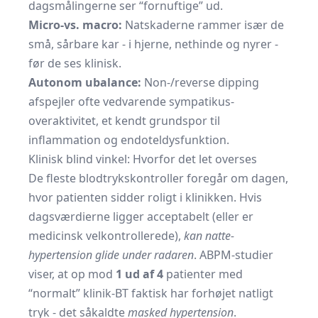
dagsmålingerne ser “fornuftige” ud.
Micro-vs. macro:
Natskaderne rammer især de
små, sårbare kar - i hjerne, nethinde og nyrer -
før de ses klinisk.
Autonom ubalance:
Non-/reverse dipping
afspejler ofte vedvarende sympatikus-
overaktivitet, et kendt grundspor til
inflammation og endoteldysfunktion.
Klinisk blind vinkel: Hvorfor det let overses
De fleste blodtrykskontroller foregår om dagen,
hvor patienten sidder roligt i klinikken. Hvis
dagsværdierne ligger acceptabelt (eller er
medicinsk velkontrollerede),
kan natte-
hypertension glide under radaren
. ABPM-studier
viser, at op mod
1 ud af 4
patienter med
“normalt” klinik-BT faktisk har forhøjet natligt
tryk - det såkaldte
masked hypertension
.