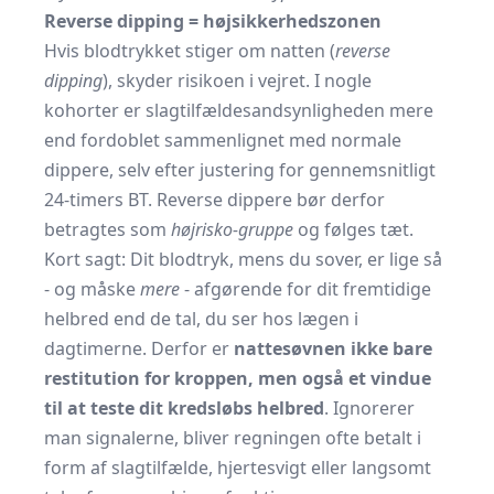
Reverse dipping = højsikkerhedszonen
Hvis blodtrykket stiger om natten (
reverse
dipping
), skyder risikoen i vejret. I nogle
kohorter er slagtilfældesandsynligheden mere
end fordoblet sammenlignet med normale
dippere, selv efter justering for gennemsnitligt
24-timers BT. Reverse dippere bør derfor
betragtes som
højrisko-gruppe
og følges tæt.
Kort sagt: Dit blodtryk, mens du sover, er lige så
- og måske
mere
- afgørende for dit fremtidige
helbred end de tal, du ser hos lægen i
dagtimerne. Derfor er
nattesøvnen ikke bare
restitution for kroppen, men også et vindue
til at teste dit kredsløbs helbred
. Ignorerer
man signalerne, bliver regningen ofte betalt i
form af slagtilfælde, hjertesvigt eller langsomt