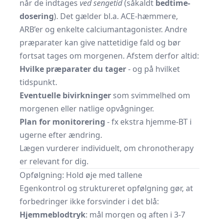
når de indtages
ved sengetid
(såkaldt
bedtime-
dosering
). Det gælder bl.a. ACE-hæmmere,
ARB’er og enkelte calciumantagonister. Andre
præparater kan give nattetidige fald og bør
fortsat tages om morgenen. Afstem derfor altid:
Hvilke præparater du tager
- og på hvilket
tidspunkt.
Eventuelle bivirkninger
som svimmelhed om
morgenen eller natlige opvågninger.
Plan for monitorering
- fx ekstra hjemme-BT i
ugerne efter ændring.
Lægen vurderer individuelt, om chronotherapy
er relevant for dig.
Opfølgning: Hold øje med tallene
Egenkontrol og struktureret opfølgning gør, at
forbedringer ikke forsvinder i det blå:
Hjemmeblodtryk
: mål morgen og aften i 3-7