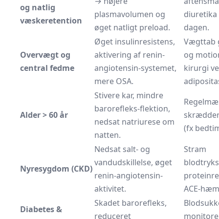
→ højere
aftensmad
og natlig
plasmavolumen og
diuretika 
væskeretention
øget natligt preload.
dagen.
Øget insulinresistens,
Vægttab 
Overvægt og
aktivering af renin-
og motion
central fedme
angiotensin-systemet,
kirurgi v
mere OSA.
adiposita
Stivere kar, mindre
Regelmæ
barorefleks-flektion,
Alder > 60 år
skrædder
nedsat natriurese om
(fx bedti
natten.
Nedsat salt- og
Stram
vandudskillelse, øget
blodtryks
Nyresygdom (CKD)
renin-angiotensin-
proteinre
aktivitet.
ACE-hæm
Skadet barorefleks,
Blodsukk
Diabetes &
reduceret
monitore