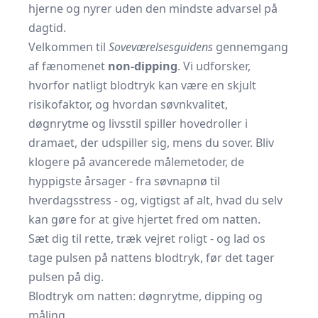
hjerne og nyrer uden den mindste advarsel på
dagtid.
Velkommen til
Soveværelsesguidens
gennemgang
af fænomenet
non-dipping
. Vi udforsker,
hvorfor natligt blodtryk kan være en skjult
risikofaktor, og hvordan søvnkvalitet,
døgnrytme og livsstil spiller hovedroller i
dramaet, der udspiller sig, mens du sover. Bliv
klogere på avancerede målemetoder, de
hyppigste årsager - fra søvnapnø til
hverdagsstress - og, vigtigst af alt, hvad du selv
kan gøre for at give hjertet fred om natten.
Sæt dig til rette, træk vejret roligt - og lad os
tage pulsen på nattens blodtryk, før det tager
pulsen på dig.
Blodtryk om natten: døgnrytme, dipping og
måling