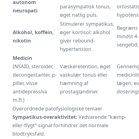
autonom
parasympatisk tonus,
ortostati
neuropati
øget natlig puls.
hypotens
Stimulerer sympatikus,
Begræns 
Alkohol, koffein,
øger kortisol; alkohol
mindst 4-
nikotin
giver rebound-
sengetid;
hypertension.
Medicin
(NSAID, steroider,
Væskeretention, øget
Gennem
decongestanter, p-
vaskulær tonus eller
medicinl
piller, visse
hæmning af
lægen; evt
antidepressiva
prostaglandiner.
doserings
m.fl.)
Overordnede patofysiologiske temaer
Sympatikus-overaktivitet:
Vedvarende “kæmp-
eller-flygt”-signal forhindrer det normale
blodtryksfald.