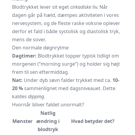
Blodtrykket lever sit eget
cirkadiske
liv. Når
dagen går på hæld, dæmpes aktiviteten i vores
nervesystem, og de fleste raske voksne oplever
derfor et fald i både systolisk og diastolisk tryk,
mens de sover.
Den normale døgnrytme
Dagtimer:
Blodtrykket topper typisk tidligt om
morgenen (“morning surge”) og holder sig højt
frem til sen eftermiddag.
Nat:
Under dyb søvn falder trykket med ca.
10-
20 %
sammenlignet med dagsniveauet. Dette
kaldes
dipping
.
Hvornår bliver faldet unormalt?
Natlig
Mønster
ændring i
Hvad betyder det?
blodtryk