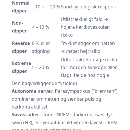
Normal
−10 til −20 %
Sund fysiologisk respons
dipper
Utilstrækkeligt fald →
Non-
< −10 %
højere kardiovaskulær
dipper
risiko
Reverse
0 % eller
Trykket stiger om natten
dipper
stigning
→
meget
høj risiko
Udtalt fald; kan øge risiko
Extreme
> −20 %
for morgen-synkope eller
dipper
slagtilfælde hos nogle
Den bagvedliggende fysiologi
Autonome nerver
: Parasympatikus (“bremsen”)
dominerer om natten og sænker puls og
karkontraktilitet.
Søvnstadier
: Under NREM-stadierne, især dyb
søvn (N3), er sympatikusaktiviteten lavest. I REM