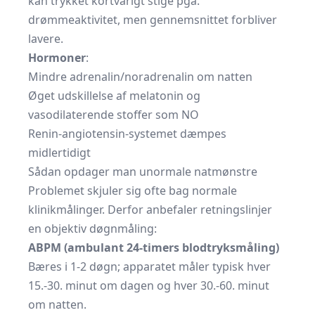
kan trykket kortvarigt stige pga.
drømmeaktivitet, men gennemsnittet forbliver
lavere.
Hormoner
:
Mindre adrenalin/noradrenalin om natten
Øget udskillelse af melatonin og
vasodilaterende stoffer som NO
Renin-angiotensin-systemet dæmpes
midlertidigt
Sådan opdager man unormale natmønstre
Problemet skjuler sig ofte bag normale
klinikmålinger. Derfor anbefaler retningslinjer
en objektiv døgnmåling:
ABPM (ambulant 24-timers blodtryksmåling)
Bæres i 1-2 døgn; apparatet måler typisk hver
15.-30. minut om dagen og hver 30.-60. minut
om natten.