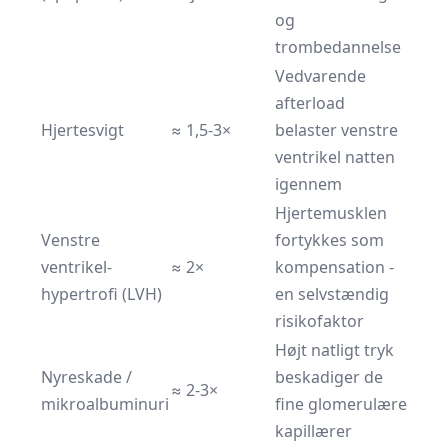
og
trombedannelse
Vedvarende
afterload
Hjertesvigt
≈ 1,5-3×
belaster venstre
ventrikel natten
igennem
Hjertemusklen
Venstre
fortykkes som
ventrikel-
≈ 2×
kompensation -
hypertrofi (LVH)
en selvstændig
risikofaktor
Højt natligt tryk
Nyreskade /
beskadiger de
≈ 2-3×
mikroalbuminuri
fine glomerulære
kapillærer