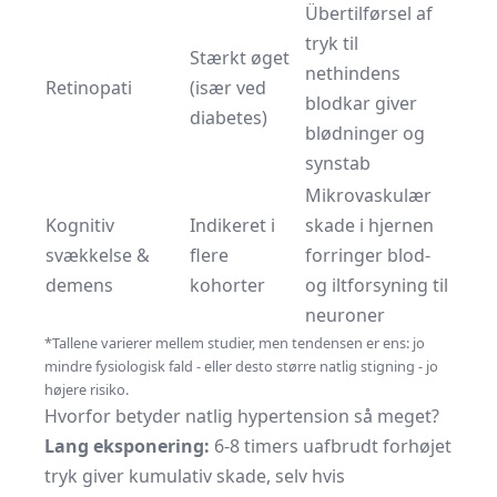
Übertilførsel af
tryk til
Stærkt øget
nethindens
Retinopati
(især ved
blodkar giver
diabetes)
blødninger og
synstab
Mikrovaskulær
Kognitiv
Indikeret i
skade i hjernen
svækkelse &
flere
forringer blod-
demens
kohorter
og iltforsyning til
neuroner
*Tallene varierer mellem studier, men tendensen er ens: jo
mindre fysiologisk fald - eller desto større natlig stigning - jo
højere risiko.
Hvorfor betyder natlig hypertension så meget?
Lang eksponering:
6-8 timers uafbrudt forhøjet
tryk giver kumulativ skade, selv hvis