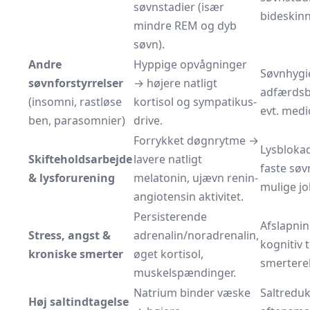
søvnstadier (især
bideskinn
mindre REM og dyb
søvn).
Andre
Hyppige opvågninger
Søvnhygi
søvnforstyrrelser
→ højere natligt
adfærdsb
(insomni, rastløse
kortisol og sympatikus-
evt. medi
ben, parasomnier)
drive.
Forrykket døgnrytme →
Lysblokad
Skifteholdsarbejde
lavere natligt
faste søv
& lysforurening
melatonin, ujævn renin-
mulige jo
angiotensin aktivitet.
Persisterende
Afslapnin
Stress, angst &
adrenalin/noradrenalin,
kognitiv t
kroniske smerter
øget kortisol,
smertereh
muskelspændinger.
Natrium binder væske
Saltredukt
Høj saltindtagelse