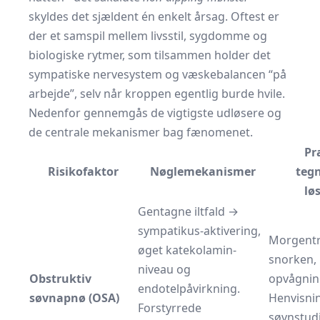
skyldes det sjældent én enkelt årsag. Oftest er
der et samspil mellem livsstil, sygdomme og
biologiske rytmer, som tilsammen holder det
sympatiske nervesystem og væskebalancen “på
arbejde”, selv når kroppen egentlig burde hvile.
Nedenfor gennemgås de vigtigste udløsere og
de centrale mekanismer bag fænomenet.
Pr
Risikofaktor
Nøglemekanismer
teg
lø
Gentagne iltfald →
sympatikus-aktivering,
Morgent
øget katekolamin-
snorken, 
niveau og
Obstruktiv
opvågnin
endotelpåvirkning.
søvnapnø (OSA)
Henvisnin
Forstyrrede
søvnstudi