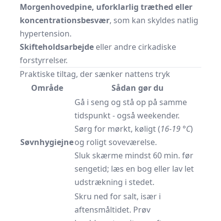
Morgenhovedpine, uforklarlig træthed eller
koncentrationsbesvær
, som kan skyldes natlig
hypertension.
Skifteholdsarbejde
eller andre cirkadiske
forstyrrelser.
Praktiske tiltag, der sænker nattens tryk
Område
Sådan gør du
Gå i seng og stå op på samme
tidspunkt - også weekender.
Sørg for mørkt, køligt (
16-19 °C
)
Søvnhygiejne
og roligt soveværelse.
Sluk skærme mindst 60 min. før
sengetid; læs en bog eller lav let
udstrækning i stedet.
Skru ned for salt, især i
aftensmåltidet. Prøv