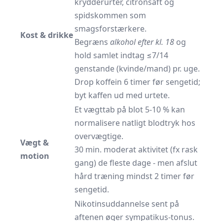
krydderurter, citronsaft og
spidskommen som
smagsforstærkere.
Kost & drikke
Begræns
alkohol efter kl. 18
og
hold samlet indtag ≤7/14
genstande (kvinde/mand) pr. uge.
Drop koffein 6 timer før sengetid;
byt kaffen ud med urtete.
Et vægttab på blot 5-10 % kan
normalisere natligt blodtryk hos
overvægtige.
Vægt &
30 min. moderat aktivitet (fx rask
motion
gang) de fleste dage - men afslut
hård træning mindst 2 timer før
sengetid.
Nikotinsuddannelse sent på
aftenen øger sympatikus-tonus.