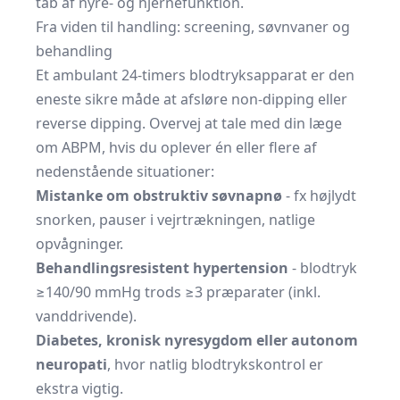
tab af nyre- og hjernefunktion.
Fra viden til handling: screening, søvnvaner og
behandling
Et ambulant 24-timers blodtryksapparat er den
eneste sikre måde at afsløre non-dipping eller
reverse dipping. Overvej at tale med din læge
om ABPM, hvis du oplever én eller flere af
nedenstående situationer:
Mistanke om obstruktiv søvnapnø
- fx højlydt
snorken, pauser i vejrtrækningen, natlige
opvågninger.
Behandlingsresistent hypertension
- blodtryk
≥140/90 mmHg trods ≥3 præparater (inkl.
vanddrivende).
Diabetes, kronisk nyresygdom eller autonom
neuropati
, hvor natlig blodtrykskontrol er
ekstra vigtig.