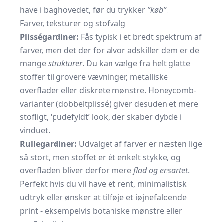
have i baghovedet, før du trykker
”køb”
.
Farver, teksturer og stofvalg
Plisségardiner:
Fås typisk i et bredt spektrum af
farver, men det der for alvor adskiller dem er de
mange
strukturer
. Du kan vælge fra helt glatte
stoffer til grovere vævninger, metalliske
overflader eller diskrete mønstre. Honeycomb-
varianter (dobbeltplissé) giver desuden et mere
stofligt, ‘pudefyldt’ look, der skaber dybde i
vinduet.
Rullegardiner:
Udvalget af farver er næsten lige
så stort, men stoffet er ét enkelt stykke, og
overfladen bliver derfor mere
flad og ensartet
.
Perfekt hvis du vil have et rent, minimalistisk
udtryk eller ønsker at tilføje et iøjnefaldende
print - eksempelvis botaniske mønstre eller