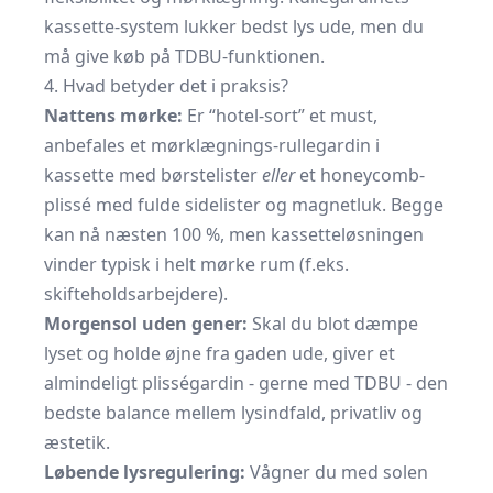
kassette-system lukker bedst lys ude, men du
må give køb på TDBU-funktionen.
4. Hvad betyder det i praksis?
Nattens mørke:
Er “hotel-sort” et must,
anbefales et mørklægnings-rullegardin i
kassette med børstelister
eller
et honeycomb-
plissé med fulde sidelister og magnetluk. Begge
kan nå næsten 100 %, men kassetteløsningen
vinder typisk i helt mørke rum (f.eks.
skifteholdsarbejdere).
Morgensol uden gener:
Skal du blot dæmpe
lyset og holde øjne fra gaden ude, giver et
almindeligt plisségardin - gerne med TDBU - den
bedste balance mellem lysindfald, privatliv og
æstetik.
Løbende lysregulering:
Vågner du med solen