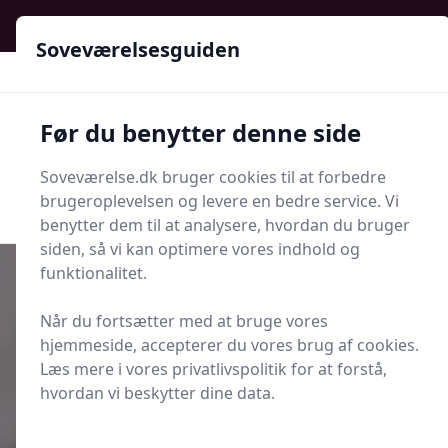
Soveværelsesguiden - Din guide til ro, stil og bedre søvn
Soveværelsesguiden
Soveværelsesguiden
Før du benytter denne side
Menu
Soveværelse.dk bruger cookies til at forbedre
Søg nu
Søg nu
brugeroplevelsen og levere en bedre service. Vi
benytter dem til at analysere, hvordan du bruger
siden, så vi kan optimere vores indhold og
funktionalitet.
Når du fortsætter med at bruge vores
Udgivet i
Indretning og Hygge
hjemmeside, accepterer du vores brug af cookies.
Læs mere i vores privatlivspolitik for at forstå,
Plisségardiner eller rullegardiner i
hvordan vi beskytter dine data.
soveværelset?