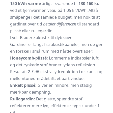
150 kWh varme
årligt - svarende til
130-160 kr.
ved et fjernvarmeniveau på 1,05 kr./kWh. Altså
småpenge i det samlede budget, men nok til at
gardinet over tid
betaler differencen
til standard
plissé eller rullegardin.
Lyd - Blødere akustik til dyb søvn
Gardiner er langt fra akustikpaneler, men de gør
en forskel i små rum med hårde overflader:
Honeycomb-plissé:
Lommerne indkapsler luft,
og det rynkede stof bryder lydens refleksion.
Resultat:
2-3 dB
ekstra lydreduktion i diskant- og
mellemtoneområdet ift. et bart vindue.
Enkelt plissé:
Giver en mindre, men stadig
mærkbar dæmpning.
Rullegardin:
Det glatte, spændte stof
reflekterer mere lyd; effekten er typisk under 1
dB.