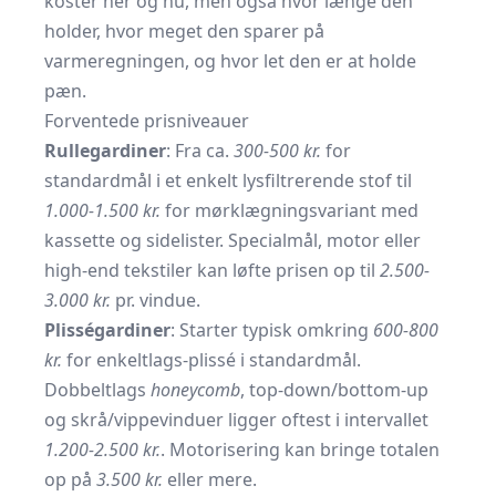
koster her og nu, men også hvor længe den
holder, hvor meget den sparer på
varmeregningen, og hvor let den er at holde
pæn.
Forventede prisniveauer
Rullegardiner
: Fra ca.
300-500 kr.
for
standardmål i et enkelt lysfiltrerende stof til
1.000-1.500 kr.
for mørklægnings­variant med
kassette og sidelister. Specialmål, motor eller
high-end tekstiler kan løfte prisen op til
2.500-
3.000 kr.
pr. vindue.
Plisségardiner
: Starter typisk omkring
600-800
kr.
for enkeltlags-plissé i standardmål.
Dobbeltlags
honeycomb
, top-down/bottom-up
og skrå/vippe­vinduer ligger oftest i intervallet
1.200-2.500 kr.
. Motorisering kan bringe totalen
op på
3.500 kr.
eller mere.