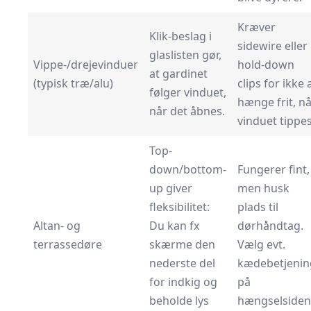
Kræver
Klik-beslag i
sidewire eller
glaslisten gør,
Vippe-/drejevinduer
hold-down
at gardinet
(typisk træ/alu)
clips for ikke 
følger vinduet,
hænge frit, n
når det åbnes.
vinduet tippes
Top-
down/bottom-
Fungerer fint,
up giver
men husk
fleksibilitet:
plads til
Altan- og
Du kan fx
dørhåndtag.
terrassedøre
skærme den
Vælg evt.
nederste del
kædebetjenin
for indkig og
på
beholde lys
hængselsiden