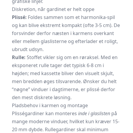
grafiske linjer.
Diskretion, når gardinet er helt oppe
Plissé:
Foldes sammen som et harmonika-spil
og kan blive ekstremt kompakt (ofte 3-5 cm). De
forsvinder derfor næsten i karmens overkant
eller mellem glaslisterne og efterlader et roligt,
ubrudt udsyn.
Rulle:
Stoffet vikler sig om en røraksel. Med en
eksponeret rulle tager det typisk 6-8 cm i
højden; med kassette bliver den visuelt skjult,
men bredden øges tilsvarende. Ønsker du helt
“nøgne” vinduer i dagtimerne, er plissé derfor
den mest diskrete løsning.
Pladsbehov i karmen og montage
Plisségardiner kan monteres
inde i glaslisten
på
mange moderne vinduer, hvilket kun kræver 15-
20 mm dybde. Rullegardiner skal minimum