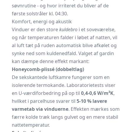
søvnrutine - og hvor irriteret du bliver af de
første solstråler kl. 04:30.
Komfort, energi og akustik
Vinduer er den store
kuldebro
i et soveværelse,
og når temperaturen falder i løbet af natten, vil
al luft tæt på ruden automatisk blive afkølet og
synke ned som kuldenedfald. Valget af gardin
kan dæmpe denne effekt markant:
Honeycomb-plissé (dobbeltlag)
De sekskantede luftkamre fungerer som en
isolerende termokande. Laboratorietests viser
en U-værdiforbedring på op til
0,4-0,6 W/m²K
,
hvilket i parcelhuse svarer til
5-10 % lavere
varmetab via vinduerne
. Effekten mærkes som
færre kolde træk langs gulvet og en mere stabil
nattetemperatur.