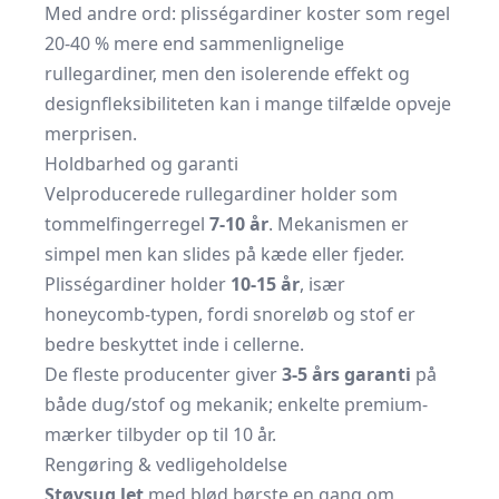
Med andre ord: plisségardiner koster som regel
20-40 % mere end sammenlignelige
rullegardiner, men den isolerende effekt og
designfleksibiliteten kan i mange tilfælde opveje
merprisen.
Holdbarhed og garanti
Velproducerede rullegardiner holder som
tommelfingerregel
7-10 år
. Mekanismen er
simpel men kan slides på kæde eller fjeder.
Plisségardiner holder
10-15 år
, især
honeycomb-typen, fordi snoreløb og stof er
bedre beskyttet inde i cellerne.
De fleste producenter giver
3-5 års garanti
på
både dug/stof og mekanik; enkelte premium-
mærker tilbyder op til 10 år.
Rengøring & vedligeholdelse
Støvsug let
med blød børste en gang om