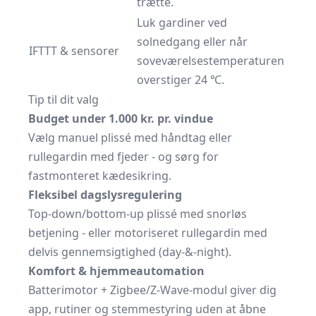
trætte.
Luk gardiner ved
solnedgang eller når
IFTTT & sensorer
soveværelsestemperaturen
overstiger 24 ℃.
Tip til dit valg
Budget under 1.000 kr. pr. vindue
Vælg manuel plissé med håndtag eller
rullegardin med fjeder - og sørg for
fastmonteret kædesikring.
Fleksibel dagslys­regulering
Top-down/bottom-up plissé med snorløs
betjening - eller motoriseret rullegardin med
delvis gennemsigtighed (day-&-night).
Komfort & hjemme­automation
Batteri­motor + Zigbee/Z-Wave-modul giver dig
app, rutiner og stemmestyring uden at åbne