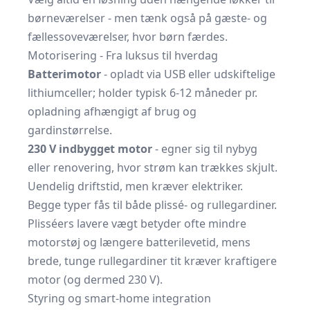
børne­værelser - men tænk også på gæste- og
fælles­soveværelser, hvor børn færdes.
Motorisering - Fra luksus til hverdag
Batterimotor
- opladt via USB eller udskiftelige
lithium­celler; holder typisk 6-12 måneder pr.
opladning afhængigt af brug og
gardinstørrelse.
230 V indbygget motor
- egner sig til nybyg
eller renovering, hvor strøm kan trækkes skjult.
Uendelig driftstid, men kræver elektriker.
Begge typer fås til både plissé- og rullegardiner.
Plisséers lavere vægt betyder ofte mindre
motorstøj og længere batterilevetid, mens
brede, tunge rullegardiner tit kræver kraftigere
motor (og dermed 230 V).
Styring og smart-home integration