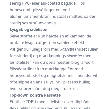
særlig PVC- eller alu-coated bagside. Hos
honeycomb-plissé ligger en tynd
aluminiumsmembran indstøbt i midten, så der
stadig ses stof udvendigt.
Lysgab og sidelister
Selve stoffet er kun halvdelen af kampen; de
omtalte lysgab afgør den samlede effekt:
Vælger du rullegardin med
kassette
(huset ruller
forsvinder i) og mørklægnings-
sidelister
med
børstelister, kan du opnå næsten biograf-sort.
Plisségardiner kan mørklægge flot med
honeycomb-stof og magnetskinner, men der vil
ofte slippe en anelse lys ind i plisséns huller,
hvor snoren går - dog meget diskret.
Top-down kontra kassette
Et plissé-TDBU med sidelister giver dig både
fleksibilitet og mørklægning. Rullegardinets