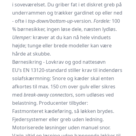
i soveværelset. Du griber fat i et diskret greb på
underrammen og trækker gardinet op eller ned
- ofte i
top-down/bottom-up
-version.
Fordele:
100
% børnesikker, ingen løse dele, næsten lydløs.
Ulemper:
kræver at du kan nå hele vinduets
højde; tunge eller brede modeller kan være
hårde at skubbe.
Børnesikring - Lovkrav og god nattesøvn
EU’s EN 13120-­standard stiller krav til indendørs
solafskærmning: Snore og kæder skal enten
afkortes til max. 150 cm over gulv eller sikres
med
break-away connectors
, som udløses ved
belastning. Producenter tilbyder:
Fastmonteret kædeføring, så løkken brydes.
Fjeder­systemer eller greb uden ledning.
Motoriserede løsninger uden manuel snor.
Vælg altid en løsning uden hængende løkker til