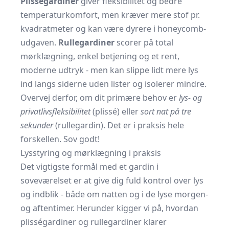
Plisségardiner
giver fleksibilitet og bedre
temperaturkomfort, men kræver mere stof pr.
kvadratmeter og kan være dyrere i honeycomb-
udgaven.
Rullegardiner
scorer på total
mørklægning, enkel betjening og et rent,
moderne udtryk - men kan slippe lidt mere lys
ind langs siderne uden lister og isolerer mindre.
Overvej derfor, om dit primære behov er
lys- og
privatlivs­fleksibilitet
(plissé) eller
sort nat på tre
sekunder
(rullegardin). Det er i praksis hele
forskellen. Sov godt!
Lysstyring og mørklægning i praksis
Det vigtigste formål med et gardin i
soveværelset er at give dig fuld kontrol over lys
og indblik - både om natten og i de lyse morgen-
og aftentimer. Herunder kigger vi på, hvordan
plisségardiner og rullegardiner klarer