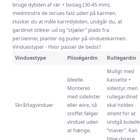
bruge dybden af rør + beslag (30-45 mm),
medmindre de skrues fast uden på karmen.
Husker du at måle karmdybden, undgår du, at
gardinet stikker ud og “stjæler” plads fra
persienner, planter og puder på vindueskarmen.
Vinduestyper - Hvor passer de bedst?
Vinduestype
Plisségardin
Rullegardin
Muligt med
Ideelle.
kassette +
Monteres
sidestyr, men
med sidelister
rullegardinet
Skrå/tagvinduer
eller wire, så
skal holdes
stoffet følger
stramt
for at
vinduet uden
undgå bulede
at hænge.
“maver”. Kan
blive dyrere.