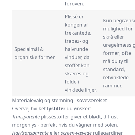
foroven.
Plissé er
Kun begræns
kongen af
mulighed for
trekantede,
skrå eller
trapez- og
uregelmæssi
Specialmål &
halvrunde
former; ofte
organiske former
vinduer, da
må du ty til
stoffet kan
standard,
skæres og
retvinklede
folde i
rammer.
vinklede linjer.
Materialevalg og stemning i soveværelset
Overvej hvilket
lysfilter
du ønsker:
Transparente
plisséstoffer giver et blødt, diffust
morgenlys - perfekt hvis du vågner med solen.
Halvtransparente
eller
screen-vævede
rullegardiner