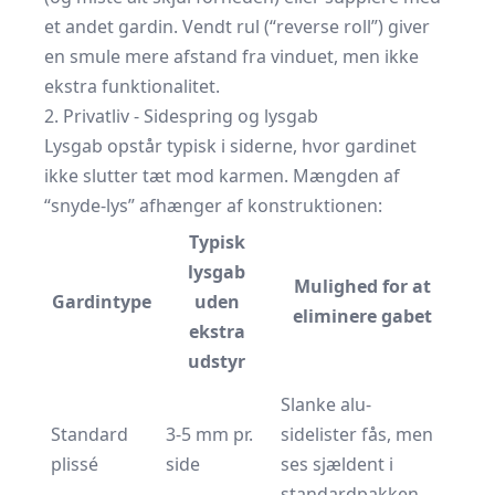
et andet gardin. Vendt rul (“reverse roll”) giver
en smule mere afstand fra vinduet, men ikke
ekstra funktionalitet.
2. Privatliv - Sidespring og lysgab
Lysgab opstår typisk i siderne, hvor gardinet
ikke slutter tæt mod karmen. Mængden af
“snyde-lys” afhænger af konstruktionen:
Typisk
lysgab
Mulighed for at
Gardintype
uden
eliminere gabet
ekstra
udstyr
Slanke alu-
Standard
3-5 mm pr.
sidelister fås, men
plissé
side
ses sjældent i
standardpakken