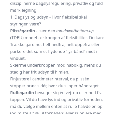
disciplinerne dagslysregulering, privatliv og fuld
mørklægning.
1. Dagslys og udsyn - Hvor fleksibel skal
styringen være?
Plisségardin
- især den
top-down/bottom-up
(TDBU) model - er kongen af fleksibilitet. Du kan:
Trække gardinet helt nedfra, helt oppefra eller
parkere det som et flydende “lys-bånd” midt i
vinduet.
Skærme underkroppen mod nabokig, mens du
stadig har frit udsyn til himlen.
Finjustere i centimeterinterval, da plissén
stopper præcis dér, hvor du slipper håndtaget.
Rullegardin
bevæger sig én vej: op eller ned fra
toppen. Vil du have lys ind og privatliv forneden,
må du vælge mellem enten at rulle halvdelen op
(og miste alt skjul forneden) eller supplere med