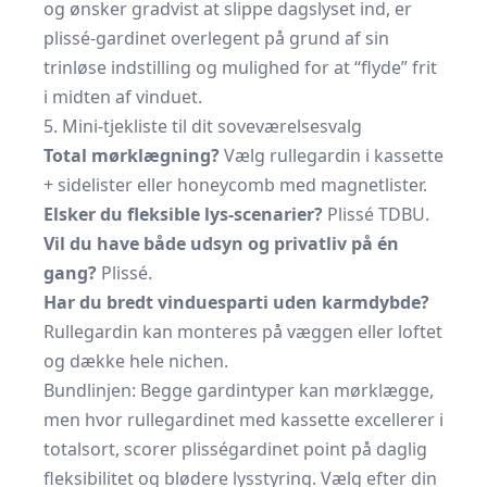
og ønsker gradvist at slippe dagslyset ind, er
plissé-gardinet overlegent på grund af sin
trinløse indstilling og mulighed for at “flyde” frit
i midten af vinduet.
5. Mini-tjekliste til dit soveværelsesvalg
Total mørklægning?
Vælg rullegardin i kassette
+ sidelister eller honeycomb med magnetlister.
Elsker du fleksible lys-scenarier?
Plissé TDBU.
Vil du have både udsyn og privatliv på én
gang?
Plissé.
Har du bredt vinduesparti uden karmdybde?
Rullegardin kan monteres på væggen eller loftet
og dække hele nichen.
Bundlinjen: Begge gardintyper kan mørklægge,
men hvor rullegardinet med kassette excellerer i
totalsort, scorer plisségardinet point på daglig
fleksibilitet og blødere lysstyring. Vælg efter din