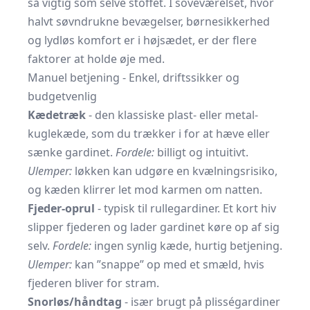
så vigtig som selve stoffet. I soveværelset, hvor
halvt søvndrukne bevægelser, børnesikkerhed
og lydløs komfort er i højsædet, er der flere
faktorer at holde øje med.
Manuel betjening - Enkel, driftssikker og
budgetvenlig
Kædetræk
- den klassiske plast- eller metal­
kuglekæde, som du trækker i for at hæve eller
sænke gardinet.
Fordele:
billigt og intuitivt.
Ulemper:
løkken kan udgøre en kvælnings­risiko,
og kæden klirrer let mod karmen om natten.
Fjeder-oprul
- typisk til rullegardiner. Et kort hiv
slipper fjederen og lader gardinet køre op af sig
selv.
Fordele:
ingen synlig kæde, hurtig betjening.
Ulemper:
kan ”snappe” op med et smæld, hvis
fjederen bliver for stram.
Snorløs/håndtag
- især brugt på plisségardiner