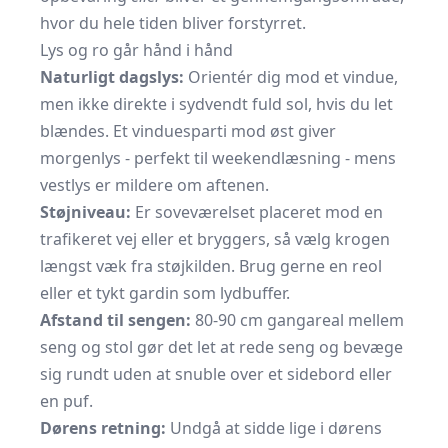
hvor du hele tiden bliver forstyrret.
Lys og ro går hånd i hånd
Naturligt dagslys:
Orientér dig mod et vindue,
men ikke direkte i sydvendt fuld sol, hvis du let
blændes. Et vinduesparti mod øst giver
morgenlys - perfekt til weekendlæsning - mens
vestlys er mildere om aftenen.
Støjniveau:
Er soveværelset placeret mod en
trafikeret vej eller et bryggers, så vælg krogen
længst væk fra støjkilden. Brug gerne en reol
eller et tykt gardin som lydbuffer.
Afstand til sengen:
80-90 cm gangareal mellem
seng og stol gør det let at rede seng og bevæge
sig rundt uden at snuble over et sidebord eller
en puf.
Dørens retning:
Undgå at sidde lige i dørens