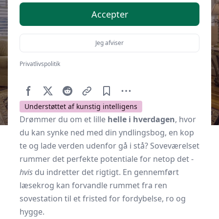
Accepter
Jeg afviser
Privatlivspolitik
Af
Soveværelse.dk
7. december 2025
Understøttet af kunstig intelligens
Drømmer du om et lille
helle i hverdagen
, hvor
du kan synke ned med din yndlingsbog, en kop
te og lade verden udenfor gå i stå? Soveværelset
rummer det perfekte potentiale for netop det -
hvis
du indretter det rigtigt. En gennemført
læsekrog kan forvandle rummet fra ren
sovestation til et fristed for fordybelse, ro og
hygge.