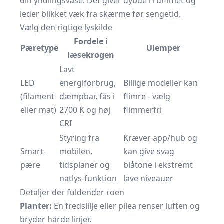
din yndlingsvase. Det giver dybde i rummet og
leder blikket væk fra skærme før sengetid.
Vælg den rigtige lyskilde
Fordele i
Pæretype
Ulemper
læsekrogen
Lavt
LED
energiforbrug,
Billige modeller kan
(filament
dæmpbar, fås i
flimre - vælg
eller mat)
2700 K og høj
flimmerfri
CRI
Styring fra
Kræver app/hub og
Smart-
mobilen,
kan give svag
pære
tidsplaner og
blåtone i ekstremt
natlys-funktion
lave niveauer
Detaljer der fuldender roen
Planter:
En fredslilje eller pilea renser luften og
bryder hårde linjer.