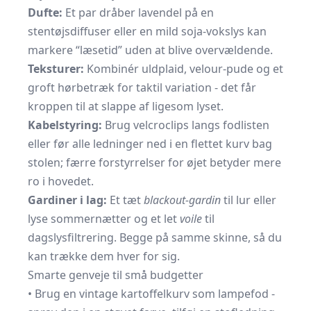
Dufte:
Et par dråber lavendel på en
stentøjsdiffuser eller en mild soja-vokslys kan
markere “læsetid” uden at blive overvældende.
Teksturer:
Kombinér uldplaid, velour-pude og et
groft hørbetræk for taktil variation - det får
kroppen til at slappe af ligesom lyset.
Kabelstyring:
Brug velcroclips langs fodlisten
eller før alle ledninger ned i en flettet kurv bag
stolen; færre forstyrrelser for øjet betyder mere
ro i hovedet.
Gardiner i lag:
Et tæt
blackout-gardin
til lur eller
lyse sommernætter og et let
voile
til
dagslysfiltrering. Begge på samme skinne, så du
kan trække dem hver for sig.
Smarte genveje til små budgetter
• Brug en vintage kartoffelkurv som lampefod -