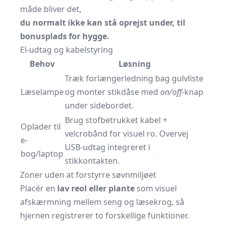
måde bliver det,
du normalt ikke kan stå oprejst under, til
bonusplads for hygge.
El-udtag og kabelstyring
Behov
Løsning
Træk forlængerledning bag gulvliste
Læselampe
og monter stikdåse med
on/off
-knap
under sidebordet.
Brug stofbetrukket kabel +
Oplader til
velcrobånd for visuel ro. Overvej
e-
USB-udtag integreret i
bog/laptop
stikkontakten.
Zoner uden at forstyrre søvnmiljøet
Placér en
lav reol eller plante
som visuel
afskærmning mellem seng og læsekrog, så
hjernen registrerer to forskellige funktioner.