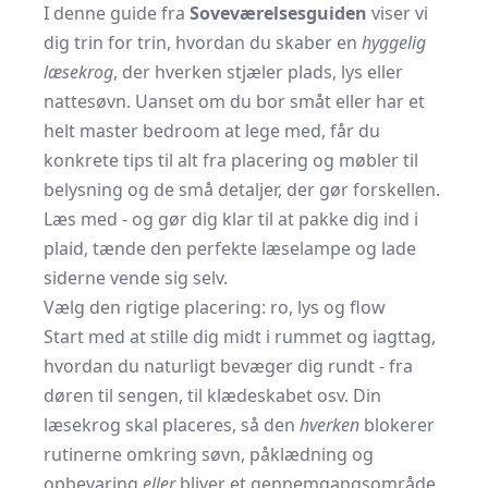
I denne guide fra
Soveværelsesguiden
viser vi
dig trin for trin, hvordan du skaber en
hyggelig
læsekrog
, der hverken stjæler plads, lys eller
nattesøvn. Uanset om du bor småt eller har et
helt master bedroom at lege med, får du
konkrete tips til alt fra placering og møbler til
belysning og de små detaljer, der gør forskellen.
Læs med - og gør dig klar til at pakke dig ind i
plaid, tænde den perfekte læselampe og lade
siderne vende sig selv.
Vælg den rigtige placering: ro, lys og flow
Start med at stille dig midt i rummet og iagttag,
hvordan du naturligt bevæger dig rundt - fra
døren til sengen, til klædeskabet osv. Din
læsekrog skal placeres, så den
hverken
blokerer
rutinerne omkring søvn, påklædning og
opbevaring
eller
bliver et gennemgangsområde,