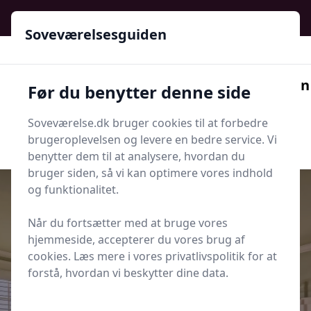
Soveværelsesguiden - Din guide til ro, stil og bedre søvn
Soveværelsesguiden
Soveværelsesguiden
Før du benytter denne side
Menu
Soveværelse.dk bruger cookies til at forbedre
Søg nu
Søg nu
brugeroplevelsen og levere en bedre service. Vi
benytter dem til at analysere, hvordan du
bruger siden, så vi kan optimere vores indhold
og funktionalitet.
Når du fortsætter med at bruge vores
Udgivet i
Indretning og Hygge
hjemmeside, accepterer du vores brug af
cookies. Læs mere i vores privatlivspolitik for at
Sådan laver du en hyggelig
forstå, hvordan vi beskytter dine data.
læsekrog i soveværelset