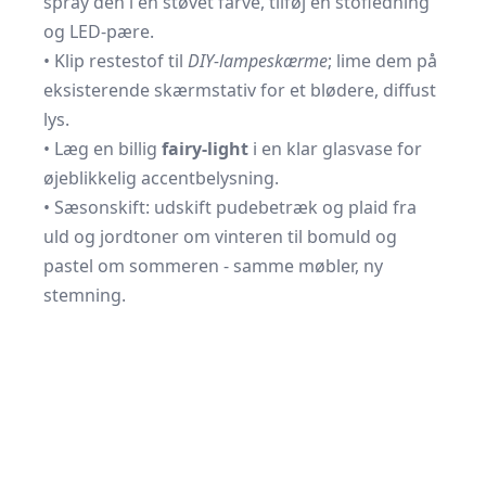
spray den i en støvet farve, tilføj en stofledning
og LED-pære.
• Klip restestof til
DIY-lampeskærme
; lime dem på
eksisterende skærmstativ for et blødere, diffust
lys.
• Læg en billig
fairy-light
i en klar glasvase for
øjeblikkelig accentbelysning.
• Sæsonskift: udskift pudebetræk og plaid fra
uld og jordtoner om vinteren til bomuld og
pastel om sommeren - samme møbler, ny
stemning.