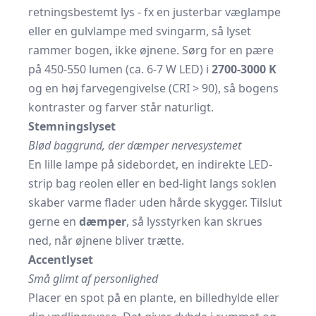
retningsbestemt lys - fx en
justerbar væglampe
eller en gulvlampe med svingarm, så lyset
rammer bogen, ikke øjnene. Sørg for en pære
på 450-550 lumen (ca. 6-7 W LED) i
2700-3000 K
og en høj farvegengivelse (CRI > 90), så bogens
kontraster og farver står naturligt.
Stemningslyset
Blød baggrund, der dæmper nervesystemet
En lille lampe på sidebordet, en indirekte LED-
strip bag reolen eller en bed-light langs soklen
skaber varme flader uden hårde skygger. Tilslut
gerne en
dæmper
, så lysstyrken kan skrues
ned, når øjnene bliver trætte.
Accentlyset
Små glimt af personlighed
Placer en spot på en plante, en billedhylde eller