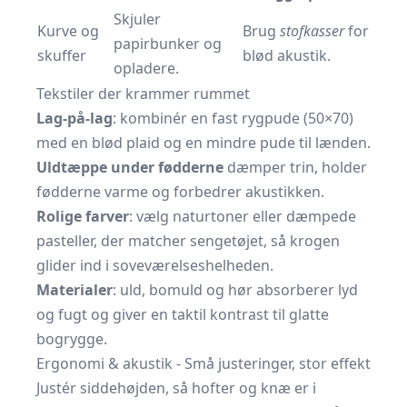
Skjuler
Kurve og
Brug
stofkasser
for
papirbunker og
skuffer
blød akustik.
opladere.
Tekstiler der krammer rummet
Lag-på-lag
: kombinér en fast rygpude (50×70)
med en blød plaid og en mindre pude til lænden.
Uldtæppe under fødderne
dæmper trin, holder
fødderne varme og forbedrer akustikken.
Rolige farver
: vælg naturtoner eller dæmpede
pasteller, der matcher sengetøjet, så krogen
glider ind i soveværelses­helheden.
Materialer
: uld, bomuld og hør absorberer lyd
og fugt og giver en taktil kontrast til glatte
bogrygge.
Ergonomi & akustik - Små justeringer, stor effekt
Justér siddehøjden, så hofter og knæ er i