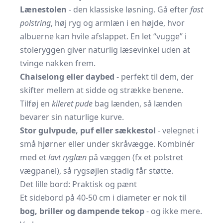
Lænestolen
- den klassiske løsning. Gå efter
fast
polstring
, høj ryg og armlæn i en højde, hvor
albuerne kan hvile afslappet. En let “vugge” i
stoleryggen giver naturlig læse­vinkel uden at
tvinge nakken frem.
Chaiselong eller daybed
- perfekt til dem, der
skifter mellem at sidde og strække benene.
Tilføj en
kileret pude
bag lænden, så lænden
bevarer sin naturlige kurve.
Stor gulvpude, puf eller sækkestol
- velegnet i
små hjørner eller under skråvægge. Kombinér
med et
lavt ryglæn
på væggen (fx et polstret
vægpanel), så rygsøjlen stadig får støtte.
Det lille bord: Praktisk og pænt
Et sidebord på 40-50 cm i diameter er nok til
bog, briller og dampende tekop
- og ikke mere.