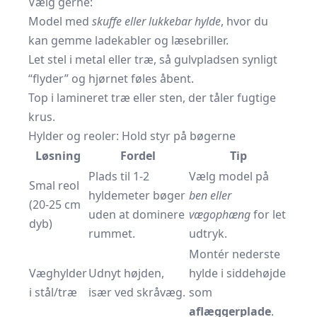
Vælg gerne:
Model med
skuffe eller lukkebar hylde
, hvor du
kan gemme ladekabler og læsebriller.
Let stel i metal eller træ, så gulvpladsen synligt
“flyder” og hjørnet føles åbent.
Top i lamineret træ eller sten, der tåler fugtige
krus.
Hylder og reoler: Hold styr på bøgerne
Løsning
Fordel
Tip
Plads til 1-2
Vælg model på
Smal reol
hyldemeter bøger
ben eller
(20-25 cm
uden at dominere
vægophæng
for let
dyb)
rummet.
udtryk.
Montér nederste
Væghylder
Udnyt højden,
hylde i siddehøjde
i stål/træ
især ved skråvæg.
som
aflæggerplade
.