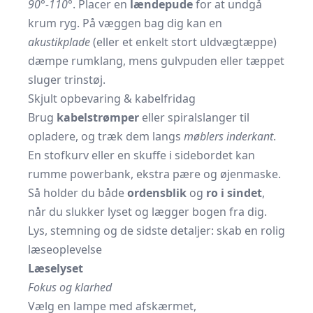
90°-110°
. Placer en
lændepude
for at undgå
krum ryg. På væggen bag dig kan en
akustikplade
(eller et enkelt stort uldvæg­tæppe)
dæmpe rumklang, mens gulvpuden eller tæppet
sluger trinstøj.
Skjult opbevaring & kabelfridag
Brug
kabelstrømper
eller spiralslanger til
opladere, og træk dem langs
møblers inderkant
.
En stofkurv eller en skuffe i sidebordet kan
rumme powerbank, ekstra pære og øjenmaske.
Så holder du både
ordens­blik
og
ro i sindet
,
når du slukker lyset og lægger bogen fra dig.
Lys, stemning og de sidste detaljer: skab en rolig
læseoplevelse
Læselyset
Fokus og klarhed
Vælg en lampe med afskærmet,