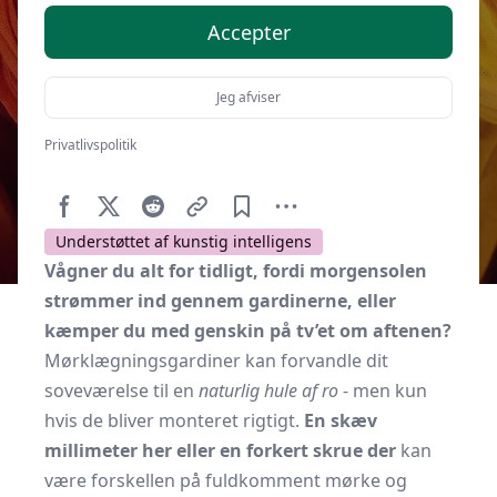
Accepter
Jeg afviser
Privatlivspolitik
Af
Soveværelse.dk
1. oktober 2025
Understøttet af kunstig intelligens
Vågner du alt for tidligt, fordi morgensolen
strømmer ind gennem gardinerne, eller
kæmper du med genskin på tv’et om aftenen?
Mørklægningsgardiner kan forvandle dit
soveværelse til en
naturlig hule af ro
- men kun
hvis de bliver monteret rigtigt.
En skæv
millimeter her eller en forkert skrue der
kan
være forskellen på fuldkomment mørke og