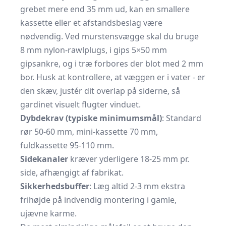
grebet mere end 35 mm ud, kan en smallere
kassette eller et afstandsbeslag være
nødvendig. Ved murstensvægge skal du bruge
8 mm nylon-rawlplugs, i gips 5×50 mm
gipsankre, og i træ forbores der blot med 2 mm
bor. Husk at kontrollere, at væggen er i vater - er
den skæv, justér dit overlap på siderne, så
gardinet visuelt flugter vinduet.
Dybdekrav (typiske minimumsmål)
: Standard
rør 50-60 mm, mini-kassette 70 mm,
fuldkassette 95-110 mm.
Sidekanaler
kræver yderligere 18-25 mm pr.
side, afhængigt af fabrikat.
Sikkerhedsbuffer
: Læg altid 2-3 mm ekstra
frihøjde på indvendig montering i gamle,
ujævne karme.