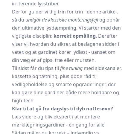
irriterende lysstriber.
Derfor guider vi dig trin for trin i denne artikel,
så du
undgår de klassiske monteringsfejl
og opnår
den ultimative lysdæmpning. Vi starter med den
vigtigste disciplin:
korrekt opmåling
. Derefter
viser vi, hvordan du sikrer, at beslagene sidder i
vater, og at gardinet kører lydløst - uanset om
din væg er af gips, træ eller mursten.
Til sidst får du tips til
fine tuning
med sidekanaler,
kassette og tætning, plus gode råd til
vedligeholdelse og smarte opgraderinger, der
kan gøre dine gardiner både mere holdbare og
high-tech.
Klar til at gå fra dagslys til dyb nattesøvn?
Læs videre og bliv ekspert i at montere
mørklægningsgardiner - én gang for alle!
Sådan måler du korrekt – indvendig vs.