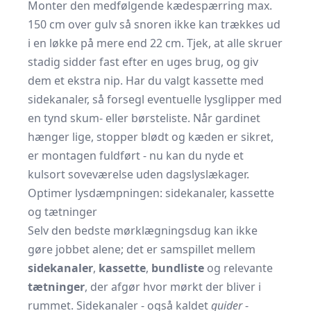
Monter den medfølgende kædespærring max.
150 cm over gulv så snoren ikke kan trækkes ud
i en løkke på mere end 22 cm. Tjek, at alle skruer
stadig sidder fast efter en uges brug, og giv
dem et ekstra nip. Har du valgt kassette med
sidekanaler, så forsegl eventuelle lysglipper med
en tynd skum- eller børsteliste. Når gardinet
hænger lige, stopper blødt og kæden er sikret,
er montagen fuldført - nu kan du nyde et
kulsort soveværelse uden dagslyslækager.
Optimer lysdæmpningen: sidekanaler, kassette
og tætninger
Selv den bedste mørklægningsdug kan ikke
gøre jobbet alene; det er samspillet mellem
sidekanaler
,
kassette
,
bundliste
og relevante
tætninger
, der afgør hvor mørkt der bliver i
rummet. Sidekanaler - også kaldet
guider
-