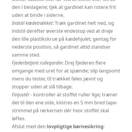
den i beslagene; tjek at gardinet kan rotere frit
uden at binde i siderne.
Indstil kædetrækket
: Træk gardinet helt ned, og
indstil derefter øverste endestop ved at dreje
den lille plastikskrue på kædehjulet; gentag for
nederste position, så gardinet altid standser
samme sted.
Fjederbetjent rullegardin
: Drej fjederen flere
omgange med uret for at spænde; slip langsomt
mens du tester, til trækket føles jævnt og
stopper uden at slå tilbage.
Finjustér
- kontroller at stoffet ruller lige; træner
det til den ene side, klistres en 5 mm bred tape­
strimmel på rørkernen dér hvor stoffet skal
løftes.
Afslut med den
lovpligtige børnesikring
: