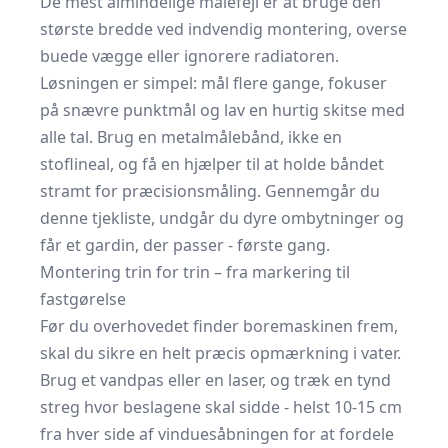
De mest almindelige målefejl er at bruge den
største bredde ved indvendig montering, overse
buede vægge eller ignorere radiatoren.
Løsningen er simpel: mål flere gange, fokuser
på snævre punktmål og lav en hurtig skitse med
alle tal. Brug en metalmålebånd, ikke en
stoflineal, og få en hjælper til at holde båndet
stramt for præcisionsmåling. Gennemgår du
denne tjekliste, undgår du dyre ombytninger og
får et gardin, der passer - første gang.
Montering trin for trin – fra markering til
fastgørelse
Før du overhovedet finder boremaskinen frem,
skal du sikre en helt præcis opmærkning i vater.
Brug et vandpas eller en laser, og træk en tynd
streg hvor beslagene skal sidde - helst 10-15 cm
fra hver side af vinduesåbningen for at fordele