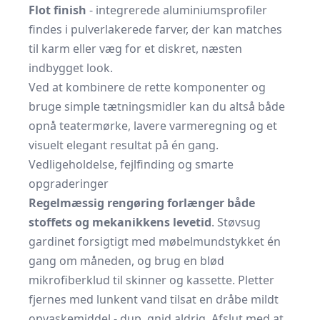
Flot finish
- integrerede aluminiumsprofiler
findes i pulverlakerede farver, der kan matches
til karm eller væg for et diskret, næsten
indbygget look.
Ved at kombinere de rette komponenter og
bruge simple tætningsmidler kan du altså både
opnå teatermørke, lavere varmeregning og et
visuelt elegant resultat på én gang.
Vedligeholdelse, fejlfinding og smarte
opgraderinger
Regelmæssig rengøring forlænger både
stoffets og mekanikkens levetid
. Støvsug
gardinet forsigtigt med møbelmundstykket én
gang om måneden, og brug en blød
mikrofiberklud til skinner og kassette. Pletter
fjernes med lunkent vand tilsat en dråbe mildt
opvaskemiddel - dup, gnid aldrig. Afslut med at