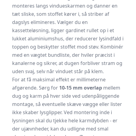
monteres langs vindueskarmen og danner en
tæt sliske, som stoffet kører i, så striber af
dagslys elimineres. Vælger du en
kassetteløsning, ligger gardinet rullet op i et
lukket aluminiumshus, der reducerer lysindfald i
toppen og beskytter stoffet mod støv. Kombinér
med en vægtet bundliste, der hviler præcist i
kanalerne og sikrer, at dugen forbliver stram og
uden svaj, selv når vinduet står på klem.
For at få maksimal effekt er millimeterne
afgørende. Sørg for
10-15 mm overlap
mellem
dug og karm på hver side ved udenpåliggende
montage, så eventuelle skæve vægge eller lister
ikke skaber lysglipper. Ved montering inde i
lysningen skal du tjekke hele karmdybden - er
der ujævnheder, kan du udligne med smal