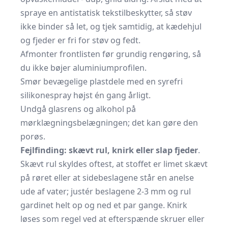
spraye en antistatisk tekstilbeskytter, så støv
ikke binder så let, og tjek samtidig, at kædehjul
og fjeder er fri for støv og fedt.
Afmonter frontlisten før grundig rengøring, så
du ikke bøjer aluminiumprofilen.
Smør bevægelige plastdele med en syrefri
silikonespray højst én gang årligt.
Undgå glasrens og alkohol på
mørklægningsbelægningen; det kan gøre den
porøs.
Fejlfinding: skævt rul, knirk eller slap fjeder
.
Skævt rul skyldes oftest, at stoffet er limet skævt
på røret eller at sidebeslagene står en anelse
ude af vater; justér beslagene 2-3 mm og rul
gardinet helt op og ned et par gange. Knirk
løses som regel ved at efterspænde skruer eller