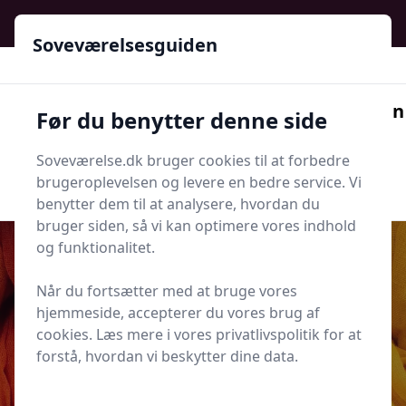
Soveværelsesguiden - Din guide til ro, stil og bedre søvn
Soveværelsesguiden
Soveværelsesguiden
Før du benytter denne side
Menu
Soveværelse.dk bruger cookies til at forbedre
Søg nu
Søg nu
brugeroplevelsen og levere en bedre service. Vi
benytter dem til at analysere, hvordan du
bruger siden, så vi kan optimere vores indhold
og funktionalitet.
Når du fortsætter med at bruge vores
Udgivet i
Tips og Produkter
hjemmeside, accepterer du vores brug af
cookies. Læs mere i vores privatlivspolitik for at
Sådan monterer du
forstå, hvordan vi beskytter dine data.
mørklægningsgardiner korrekt