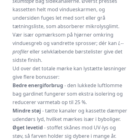
skumtape
bag sidekanalerne. Øverst presses
kassetten helt mod vindueskarmen, og
undersiden fuges let med sort eller grå
tætningsliste, som absorberer mikrolysglimt.
Vær især opmærksom på hjørner omkring
vinduesgreb og vandrette sprosser; dér kan
L-­
profiler
eller selvklæbende børstelister give det
sidste finish.
Ud over det totale mørke kan lys­tætte løsninger
give flere bonusser:
Bedre energiforbrug
- den lukkede luftlomme
bag gardinet fungerer som ekstra isolering og
reducerer varmetab op til 25 %.
Mindre støj
- tætte kanaler og kassette dæmper
udendørs lyd, hvilket mærkes især i byboliger.
Øget levetid
- stoffet skånes mod UV-lys og
støv, så farven holder sig dybere i mange år.