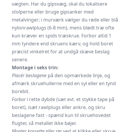
vægten. Har du gipsvæg, skal du lokalisere
stolperne eller bruge gipsanker med
metalvinger; i murværk vælger du røde eller blå
nylonrawlplugs (6-8 mm), mens blødt træ ofte
kun kræver en spids træskrue. Forbor altid 1
mm tyndere end skruens kærv, og hold boret
præcist vinkelret for at undgå skæve beslag
senere.
Montage i seks trin:
Placér beslagene
på den opmærkede linje, og
afmærk skruehullerne med en syl eller en tynd
borebit.
Forbor
i rette dybde (sæt evt. et stykke tape på
boret), isæt rawlplugs eller ankre, og skru
beslagene fast - spænd kun til skruehovedet
flugter, så metallet ikke bøjer.
Monter kassette eller rør
ved at klikke eller skrue