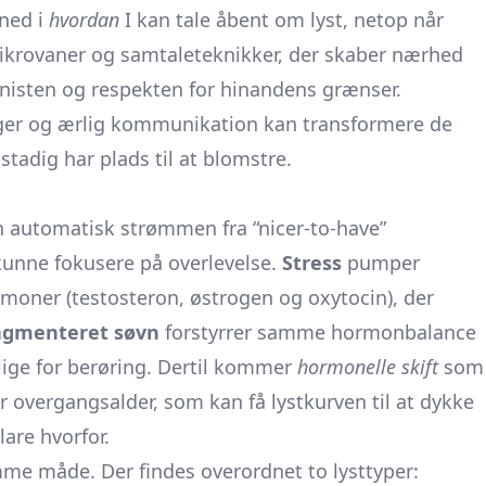
 ned i
hvordan
I kan tale åbent om lyst, netop når
 mikrovaner og samtaleteknikker, der skaber nærhed
 gnisten og respekten for hinandens grænser.
nger og ærlig kommunikation kan transformere de
 stadig har plads til at blomstre.
en automatisk strømmen fra “nicer-to-have”
 kunne fokusere på overlevelse.
Stress
pumper
moner (testosteron, østrogen og oxytocin), der
ragmenteret søvn
forstyrrer samme hormonbalance
lige for berøring. Dertil kommer
hormonelle skift
som
r overgangsalder, som kan få lystkurven til at dykke
lare hvorfor.
amme måde. Der findes overordnet to lysttyper: