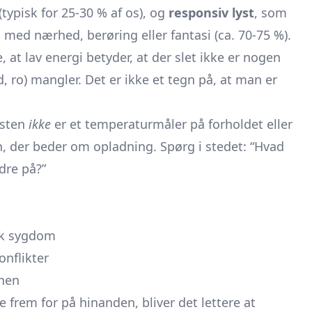
(typisk for 25-30 % af os), og
responsiv lyst
, som
n med nærhed, berøring eller fantasi (ca. 70-75 %).
 at lav energi betyder, at der slet ikke er nogen
ud, ro) mangler. Det er ikke et tegn på, at man er
lysten
ikke
er et temperaturmåler på forholdet eller
n, der beder om opladning. Spørg i stedet: “Hvad
dre på?”
isk sygdom
onflikter
vnen
frem for på hinanden, bliver det lettere at