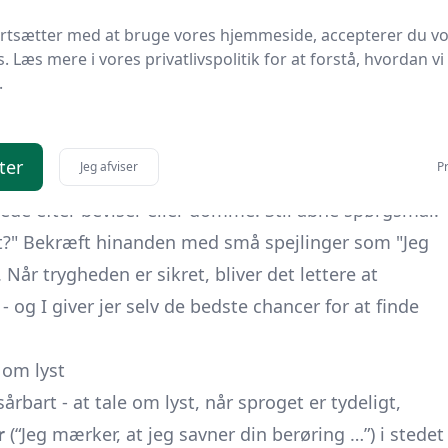
rete:
ortsætter med at bruge vores hjemmeside, accepterer du v
ge faktorer, ingen er “skyldige”.
s. Læs mere i vores privatlivspolitik for at forstå, hvordan vi
inger for at gøre den anden rolig.
.
id gyldigt og skal mødes med omsorg.
tegn (en ske, en sten), så I ikke afbryder.
ter
Jeg afviser
Pr
for nu, og hvad vil vi prøve af?
lede efter beviser eller domme. Stil åbne spørgsmål:
t?
Bekræft hinanden med små spejlinger som
Jeg
. Når trygheden er sikret, bliver det lettere at
og I giver jer selv de bedste chancer for at finde
 om lyst
rbart - at tale om lyst, når sproget er tydeligt,
r
(“Jeg mærker, at jeg savner din berøring …”) i stedet