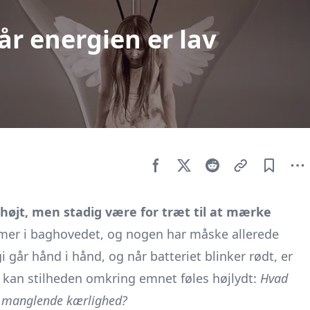
år energien er lav
 højt, men stadig være for træt til at mærke
mmer i baghovedet, og nogen har måske allerede
i går hånd i hånd, og når batteriet blinker rødt, er
el kan stilheden omkring emnet føles højlydt:
Hvad
m manglende kærlighed?