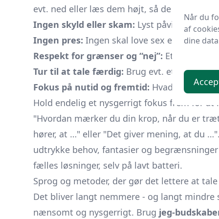
evt. ned eller læs dem højt, så de bliver konk
Når du f
Ingen skyld eller skam:
Lyst påvirkes af man
af cookie
Ingen pres:
Ingen skal love sex eller forklar
dine data
Respekt for grænser og “nej”:
Et nej er alt
Tur til at tale færdig:
Brug evt. et fysisk tale
Accep
Fokus på nutid og fremtid:
Hvad har vi brug 
Hold endelig et nysgerrigt fokus frem for at 
Hvordan mærker du din krop, når du er træ
hører, at …
eller
Det giver mening, at du …
udtrykke behov, fantasier og begrænsninger - 
fælles løsninger, selv på lavt batteri.
Sprog og metoder, der gør det lettere at tale
Det bliver langt nemmere - og langt mindre så
nænsomt og nysgerrigt. Brug
jeg-budskabe