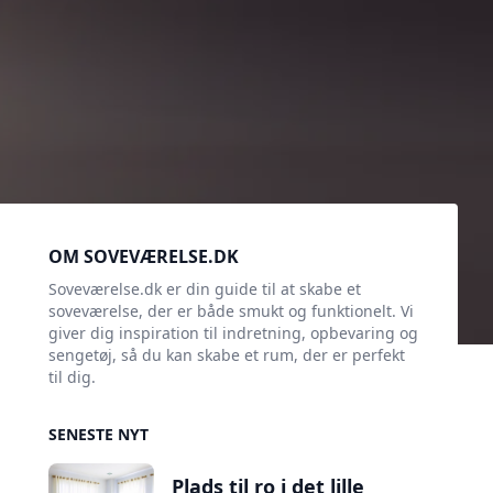
Sidebar
OM SOVEVÆRELSE.DK
Soveværelse.dk er din guide til at skabe et
soveværelse, der er både smukt og funktionelt. Vi
giver dig inspiration til indretning, opbevaring og
sengetøj, så du kan skabe et rum, der er perfekt
til dig.
SENESTE NYT
Plads til ro i det lille