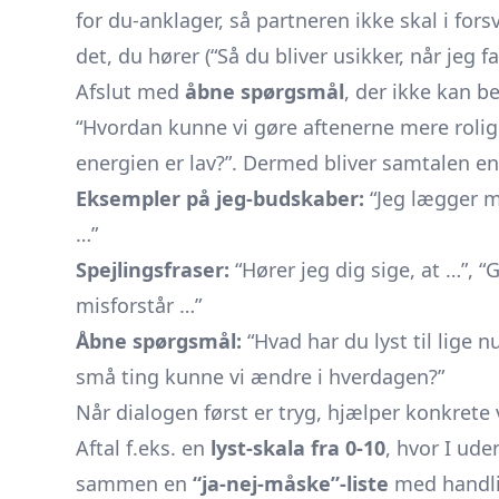
for du-anklager, så partneren ikke skal i for
det, du hører (“Så du bliver usikker, når jeg fa
Afslut med
åbne spørgsmål
, der ikke kan be
“Hvordan kunne vi gøre aftenerne mere rolige 
energien er lav?”. Dermed bliver samtalen en 
Eksempler på jeg-budskaber:
“Jeg lægger mæ
…”
Spejlingsfraser:
“Hører jeg dig sige, at …”, “
misforstår …”
Åbne spørgsmål:
“Hvad har du lyst til lige n
små ting kunne vi ændre i hverdagen?”
Når dialogen først er tryg, hjælper konkrete
Aftal f.eks. en
lyst-skala fra 0-10
, hvor I ude
sammen en
“ja-nej-måske”-liste
med handlin