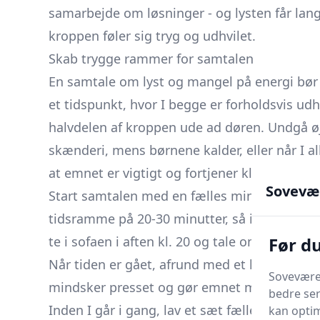
samarbejde om løsninger - og lysten får langt
kroppen føler sig tryg og udhvilet.
Skab trygge rammer for samtalen
En samtale om lyst og mangel på energi bør
et tidspunkt, hvor I begge er forholdsvis udh
halvdelen af kroppen ude ad døren. Undgå øjeb
skænderi, mens børnene kalder, eller når I all
at emnet er vigtigt og fortjener klar opmærk
Sovevæ
Start samtalen med en fælles mini-agenda:
H
tidsramme på 20-30 minutter, så ingen frygt
Før d
te i sofaen i aften kl. 20 og tale om, hvordan 
Når tiden er gået, afrund med et lille resume
Soveværel
mindsker presset og gør emnet mere håndte
bedre ser
Inden I går i gang, lav et sæt fælles spiller
kan optim