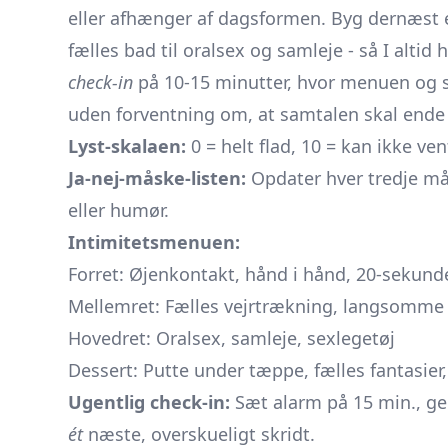
eller afhænger af dagsformen. Byg dernæst
fælles bad til oralsex og samleje - så I altid 
check-in
på 10-15 minutter, hvor menuen og 
uden forventning om, at samtalen skal ende 
Lyst-skalaen:
0 = helt flad, 10 = kan ikke ven
Ja-nej-måske-listen:
Opdater hver tredje mån
eller humør.
Intimitetsmenuen:
Forret: Øjenkontakt, hånd i hånd, 20-sekun
Mellemret: Fælles vejrtrækning, langsomme
Hovedret: Oralsex, samleje, sexlegetøj
Dessert: Putte under tæppe, fælles fantasi
Ugentlig check-in:
Sæt alarm på 15 min., ge
ét
næste, overskueligt skridt.