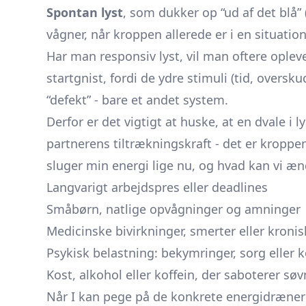
Spontan lyst
, som dukker op “ud af det blå” 
vågner, når kroppen allerede er i en situatio
Har man responsiv lyst, vil man oftere opleve,
startgnist, fordi de ydre stimuli (tid, oversk
“defekt” - bare et andet system.
Derfor er det vigtigt at huske, at en dvale i 
partnerens tiltrækningskraft - det er kroppe
sluger min energi lige nu, og hvad kan vi æn
Langvarigt arbejdspres eller deadlines
Småbørn, natlige opvågninger og amninger
Medicinske bivirkninger, smerter eller kron
Psykisk belastning: bekymringer, sorg eller k
Kost, alkohol eller koffein, der saboterer sø
Når I kan pege på de konkrete energidrænere 