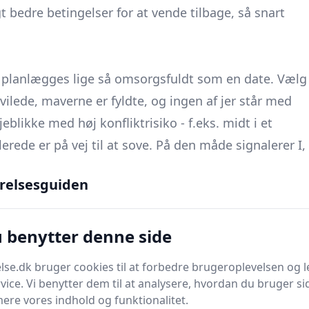
 bedre betingelser for at vende tilbage, så snart
 planlægges lige så omsorgsfuldt som en date. Vælg
vilede, maverne er fyldte, og ingen af jer står med
likke med høj konflikt­risiko - f.eks. midt i et
erede er på vej til at sove. På den måde signalerer I,
somhed, ikke rester af dagens sidste batteriprocent.
relsesguiden
vad vil vi gerne forstå eller blive klogere på?
Sæt en
er en maratondebat. I kan sige:
Skal vi tage en kop
u benytter denne side
vi hver især oplever lyst, nu hvor vi er så trætte?
 og aftal eventuelt et opfølgende tidspunkt - det
se.dk bruger cookies til at forbedre brugeroplevelsen og l
rbart.
vice. Vi benytter dem til at analysere, hvordan du bruger sid
egler, der kan fungere som sikkerhedsnet. Skriv dem
ere vores indhold og funktionalitet.