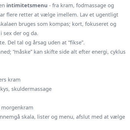
 en
intimitetsmenu
- fra kram, fodmassage og
har flere retter at vælge imellem. Lav et ugentligt
skalaen bruges som kompas; kort, fokuseret og
i sex der og da.
te. Del tal og årsag uden at “fikse”.
ed; “måske” kan skifte side alt efter energi, cyklus
ders kram
 kys, skuldermassage
er, morgenkram
nnemgå skala, lister og menu, afslut med at vælge