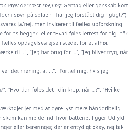
svar. Prøv dernæst
spejling
: Gentag eller genskab kort
lder i søvn på sofaen - har jeg forstået dig rigtigt?”).
svares ja/nej, men inviterer til fælles udforskning:
for os begge?” eller “Hvad føles lettest for dig, når
fælles opdagelsesrejse i stedet for et afhør.
rke til …”, “Jeg har brug for …”, “Jeg bliver tryg, når
Giver det mening, at …”, “Fortæl mig, hvis jeg
u?”, “Hvordan føles det i din krop, når …?”, “Hvilke
 værktøjer jer med at gøre lyst mere håndgribelig.
n skam kan melde ind, hvor batteriet ligger. Udfyld
ger eller berøringer, der er entydigt okay, nej tak