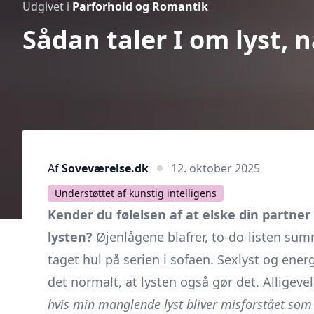
Udgivet i
Parforhold og Romantik
Sådan taler I om lyst, n
Af
Soveværelse.dk
12. oktober 2025
Understøttet af kunstig intelligens
Kender du følelsen af at elske din partner
lysten?
Øjenlågene blafrer, to-do-listen su
taget hul på serien i sofaen. Sexlyst og energ
det normalt, at lysten også gør det. Alligev
hvis min manglende lyst bliver misforstået so