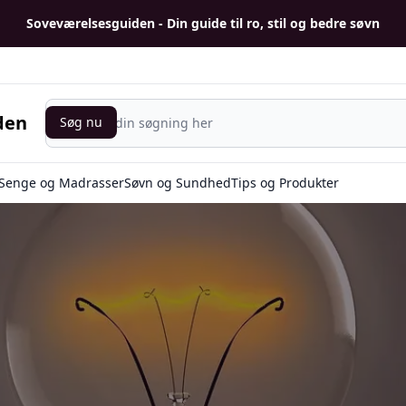
Soveværelsesguiden - Din guide til ro, stil og bedre søvn
Søg nu
den
Søg nu
Senge og Madrasser
Søvn og Sundhed
Tips og Produkter