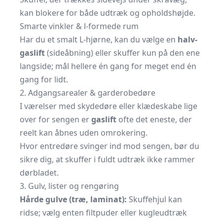
kan blokere for både udtræk og opholdshøjde.
Smarte vinkler & l-formede rum
Har du et smalt L-hjørne, kan du vælge en
halv-
gaslift
(sideåbning) eller skuffer kun på den ene
langside; mål hellere én gang for meget end én
gang for lidt.
2. Adgangsarealer & garderobedøre
I værelser med skydedøre eller klædeskabe lige
over for sengen er
gaslift
ofte det eneste, der
reelt kan åbnes uden omrokering.
Hvor entredøre svinger ind mod sengen, bør du
sikre dig, at skuffer i fuldt udtræk ikke rammer
dørbladet.
3. Gulv, lister og rengøring
Hårde gulve (træ, laminat):
Skuffehjul kan
ridse; vælg enten filtpuder eller kugleudtræk