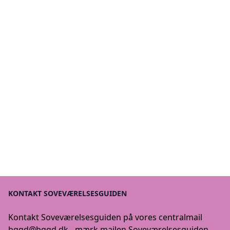
KONTAKT SOVEVÆRELSESGUIDEN
Kontakt Soveværelsesguiden på vores centralmail
bggd@bggd.dk
- mærk mailen Soveværelsesguiden