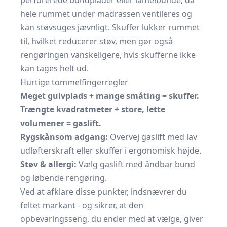
perforerede bundplader eller lamelbunde, da
hele rummet under madrassen ventileres og
kan støvsuges jævnligt. Skuffer lukker rummet
til, hvilket reducerer støv, men gør også
rengøringen vanskeligere, hvis skufferne ikke
kan tages helt ud.
Hurtige tommelfingerregler
Meget gulvplads + mange småting = skuffer.
Trængte kvadratmeter + store, lette
volumener = gaslift.
Rygskånsom adgang:
Overvej gaslift med lav
udløfterskraft eller skuffer i ergonomisk højde.
Støv & allergi:
Vælg gaslift med åndbar bund
og løbende rengøring.
Ved at afklare disse punkter, indsnævrer du
feltet markant - og sikrer, at den
opbevaringsseng, du ender med at vælge, giver