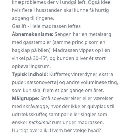
knæproblemer, der vil undgå løft. Også ideel
hvis flere i husstanden skal kunne få hurtig
adgang til tingene.
Gaslift - Hele madrassen løftes
Åbnemekanisme:
Sengen har en metalsarg
med gasstempler (samme princip som en
bagklap på bilen). Madrassen vippes op i en
vinkel på 30-45°, og bunden bliver ét stort
opbevaringsrum.
Typisk indhold:
Kufferter, vinterdyner, ekstra
puder, sæsonovertøj og andre voluminøse ting,
som kun skal frem et par gange om året.
Målgruppe:
Små soveværelser eller værelser
med skråvægge, hvor der ikke er gulvplads til
udtræksskuffer, samt par eller singler som
ønsker
maksimalt
rum under madrassen.
Hurtigt overblik: Hvem bør vælge hvad?