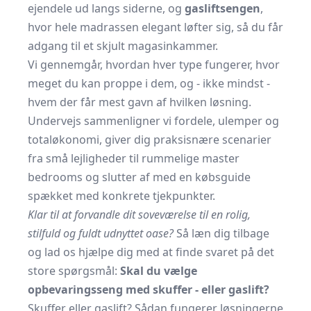
ejendele ud langs siderne, og
gasliftsengen
,
hvor hele madrassen elegant løfter sig, så du får
adgang til et skjult magasinkammer.
Vi gennemgår, hvordan hver type fungerer, hvor
meget du kan proppe i dem, og - ikke mindst -
hvem der får mest gavn af hvilken løsning.
Undervejs sammenligner vi fordele, ulemper og
totaløkonomi, giver dig praksisnære scenarier
fra små lejligheder til rummelige master
bedrooms og slutter af med en købsguide
spækket med konkrete tjekpunkter.
Klar til at forvandle dit soveværelse til en rolig,
stilfuld og fuldt udnyttet oase?
Så læn dig tilbage
og lad os hjælpe dig med at finde svaret på det
store spørgsmål:
Skal du vælge
opbevaringsseng med skuffer - eller gaslift?
Skuffer eller gaslift? Sådan fungerer løsningerne