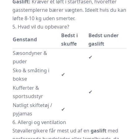
Gaslift:
Kræver ét løft i startfasen, hvorefter
gasstemplerne bærer vægten. Ideelt hvis du kan
løfte 8-10 kg uden smerter.
5. Hvad vil du opbevare?
Bedst i
Bedst under
Genstand
skuffe
gaslift
Sæsondyner &
✔
puder
Sko & småting i
✔
bokse
Kufferter &
✔
sportsudstyr
Natligt skiftetøj /
✔
pyjamas
6. Allergi og ventilation
Støvallergikere får mest ud af en
gaslift
med