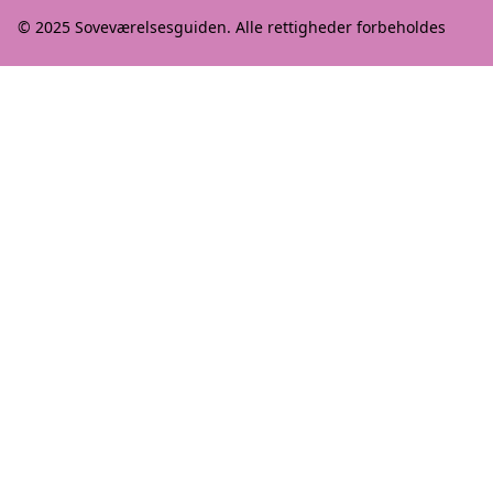
© 2025
Soveværelsesguiden
. Alle rettigheder forbeholdes