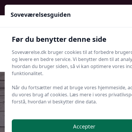
Soveværelsesguiden - Din guide til ro, stil og bedre søvn
Soveværelsesguiden
Soveværelsesguiden
Før du benytter denne side
Menu
Soveværelse.dk bruger cookies til at forbedre bruger
Søg nu
Søg nu
og levere en bedre service. Vi benytter dem til at anal
hvordan du bruger siden, så vi kan optimere vores in
funktionalitet.
Når du fortsætter med at bruge vores hjemmeside, a
du vores brug af cookies. Læs mere i vores privatlivspo
Udgivet i
Senge og Madrasser
forstå, hvordan vi beskytter dine data.
Skal du vælge en opbevaringsseng
med skuffer eller gaslift?
Accepter