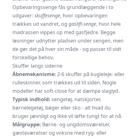
Opbevaringssenge fås grundlæggende i to
udgaver:
skuffesenge
, hvor opbevaringen
trækkes ud vandret, og
gaslift-senge
, hvor hele
madrassen vippes op med gasfjedre. Begge
løsninger udnytter pladsen under sengen, men
de gør det på hver sin måde - og passer til vidt
forskellige behov.
Skuffer langs siderne
Åbnemekanisme:
2-6 skuffer på kugleleje- eller
rulleskinner, som trækkes ud til siden. Nogle
modeller har soft-close for at dæmpe slaglyd.
Typisk indhold:
sengetøj, natskjorter,
børnelegetøj, bøger eller sko - alt hvad du
bruger jævnligt og ikke vil løfte tungt for at nå.
Målgruppe:
Børne- og ungdomsværelser,
gæsteværelser og voksne med ryg- eller