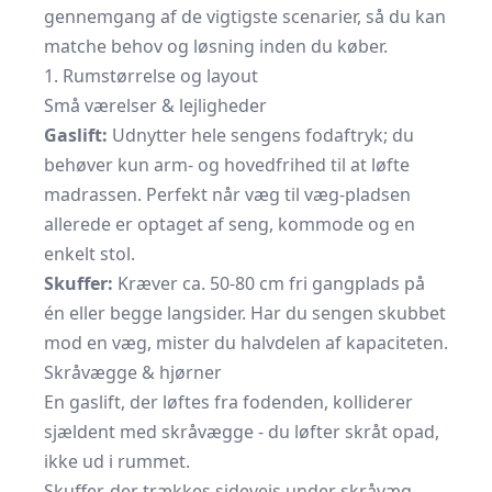
gennemgang af de vigtigste scenarier, så du kan
matche behov og løsning inden du køber.
1. Rumstørrelse og layout
Små værelser & lejligheder
Gaslift:
Udnytter hele sengens fodaftryk; du
behøver kun arm- og hovedfrihed til at løfte
madrassen. Perfekt når væg til væg-pladsen
allerede er optaget af seng, kommode og en
enkelt stol.
Skuffer:
Kræver ca. 50-80 cm fri gangplads på
én eller begge langsider. Har du sengen skubbet
mod en væg, mister du halvdelen af kapaciteten.
Skråvægge & hjørner
En gaslift, der løftes fra fodenden, kolliderer
sjældent med skråvægge - du løfter skråt opad,
ikke ud i rummet.
Skuffer, der trækkes sidevejs under skråvæg,