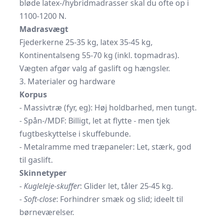
bløde latex-/hybridmadrasser skal du ofte op i
1100-1200 N.
Madrasvægt
Fjederkerne 25-35 kg, latex 35-45 kg,
Kontinentalseng 55-70 kg (inkl. topmadras).
Vægten afgør valg af gaslift og hængsler.
3. Materialer og hardware
Korpus
- Massivtræ (fyr, eg): Høj holdbarhed, men tungt.
- Spån-/MDF: Billigt, let at flytte - men tjek
fugtbeskyttelse i skuffebunde.
- Metalramme med træpaneler: Let, stærk, god
til gaslift.
Skinnetyper
-
Kugleleje-skuffer
: Glider let, tåler 25-45 kg.
-
Soft-close
: Forhindrer smæk og slid; ideelt til
børneværelser.