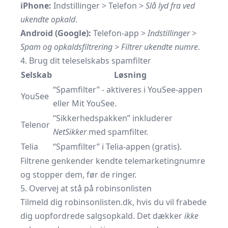
iPhone:
Indstillinger > Telefon >
Slå lyd fra ved
ukendte opkald
.
Android (Google):
Telefon-app >
Indstillinger >
Spam og opkaldsfiltrering > Filtrer ukendte numre
.
4. Brug dit teleselskabs spamfilter
Selskab
Løsning
“Spamfilter” - aktiveres i YouSee-appen
YouSee
eller Mit YouSee.
“Sikkerhedspakken” inkluderer
Telenor
NetSikker
med spam­filter.
Telia
“Spamfilter” i Telia-appen (gratis).
Filtrene genkender kendte telemarketingnumre
og stopper dem, før de ringer.
5. Overvej at stå på robinsonlisten
Tilmeld dig
robinsonlisten.dk
, hvis du vil frabede
dig uopfordrede salgsopkald. Det dækker
ikke