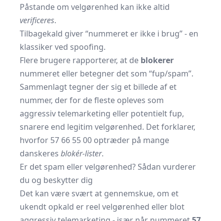
Påstande om velgørenhed kan ikke altid
verificeres
.
Tilbagekald giver “nummeret er ikke i brug” - en
klassiker ved spoofing.
Flere brugere rapporterer, at de
blokerer
nummeret eller betegner det som “fup/spam”.
Sammenlagt tegner der sig et billede af et
nummer, der for de fleste opleves som
aggressiv telemarketing eller potentielt fup,
snarere end legitim velgørenhed. Det forklarer,
hvorfor 57 66 55 00 optræder på mange
danskeres
blokér-lister
.
Er det spam eller velgørenhed? Sådan vurderer
du og beskytter dig
Det kan være svært at gennemskue, om et
ukendt opkald er reel velgørenhed eller blot
aggressiv telemarketing - især når nummeret
57