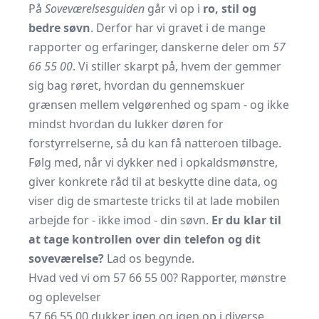
På
Soveværelsesguiden
går vi op i
ro, stil og
bedre søvn
. Derfor har vi gravet i de mange
rapporter og erfaringer, danskerne deler om
57
66 55 00
. Vi stiller skarpt på, hvem der gemmer
sig bag røret, hvordan du gennemskuer
grænsen mellem velgørenhed og spam - og ikke
mindst hvordan du lukker døren for
forstyrrelserne, så du kan få natteroen tilbage.
Følg med, når vi dykker ned i opkaldsmønstre,
giver konkrete råd til at beskytte dine data, og
viser dig de smarteste tricks til at lade mobilen
arbejde for - ikke imod - din søvn.
Er du klar til
at tage kontrollen over din telefon og dit
soveværelse?
Lad os begynde.
Hvad ved vi om 57 66 55 00? Rapporter, mønstre
og oplevelser
57 66 55 00 dukker igen og igen op i diverse