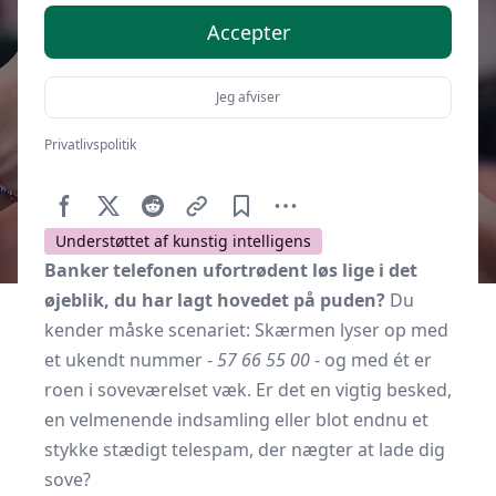
Accepter
Jeg afviser
Privatlivspolitik
Af
Soveværelse.dk
9. oktober 2025
Understøttet af kunstig intelligens
Banker telefonen ufortrødent løs lige i det
øjeblik, du har lagt hovedet på puden?
Du
kender måske scenariet: Skærmen lyser op med
et ukendt nummer -
57 66 55 00
- og med ét er
roen i soveværelset væk. Er det en vigtig besked,
en velmenende indsamling eller blot endnu et
stykke stædigt telespam, der nægter at lade dig
sove?