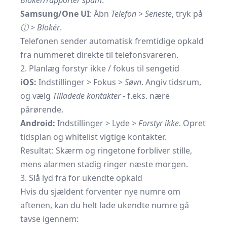
Blokér/rapporter spam
.
Samsung/One UI
: Åbn
Telefon > Seneste
, tryk på
ⓘ
>
Blokér
.
Telefonen sender automatisk fremtidige opkald
fra nummeret direkte til telefonsvareren.
2. Planlæg forstyr ikke / fokus til sengetid
iOS:
Indstillinger > Fokus >
Søvn
. Angiv tidsrum,
og vælg
Tilladede kontakter
- f.eks. nære
pårørende.
Android:
Indstillinger > Lyde >
Forstyr ikke
. Opret
tidsplan og whitelist vigtige kontakter.
Resultat: Skærm og ringetone forbliver stille,
mens alarmen stadig ringer næste morgen.
3. Slå lyd fra for ukendte opkald
Hvis du sjældent forventer nye numre om
aftenen, kan du helt lade ukendte numre gå
tavse igennem: