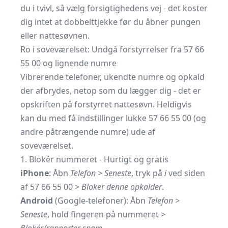
du i tvivl, så vælg forsigtighedens vej - det koster
dig intet at dobbelttjekke før du åbner pungen
eller nattesøvnen.
Ro i soveværelset: Undgå forstyrrelser fra 57 66
55 00 og lignende numre
Vibrerende telefoner, ukendte numre og opkald
der afbrydes, netop som du lægger dig - det er
opskriften på forstyrret nattesøvn. Heldigvis
kan du med få indstillinger lukke 57 66 55 00 (og
andre påtrængende numre) ude af
soveværelset.
1. Blokér nummeret - Hurtigt og gratis
iPhone
: Åbn
Telefon > Seneste
, tryk på
ℹ︎
ved siden
af 57 66 55 00 >
Bloker denne opkalder
.
Android
(Google-telefoner): Åbn
Telefon >
Seneste
, hold fingeren på nummeret >