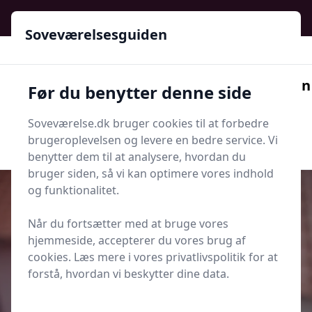
Soveværelsesguiden - Din guide til ro, stil og bedre søvn
Soveværelsesguiden
Soveværelsesguiden
Før du benytter denne side
Menu
Soveværelse.dk bruger cookies til at forbedre
Søg nu
Søg nu
brugeroplevelsen og levere en bedre service. Vi
benytter dem til at analysere, hvordan du
bruger siden, så vi kan optimere vores indhold
og funktionalitet.
Når du fortsætter med at bruge vores
Udgivet i
Artikler
hjemmeside, accepterer du vores brug af
cookies. Læs mere i vores privatlivspolitik for at
Telefonnummer 57 66 55 00 – Er
forstå, hvordan vi beskytter dine data.
det spam?