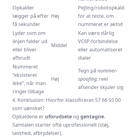
Opkalder
Pejling/robotopkald
lægger på efter
Høj
for at teste, om
få sekunder
nummeret er aktivt
Lyder som om
Kan være dårlig
linjen falder ud
VOIP-forbindelse
Middel
eller bliver
eller automatiseret
afbrudt
dialer
Nummeret
Tegn på
nummer-
“eksisterer
Høj
spoofing
; reel
ikke”, når man
afsender skjuler sig
ringer tilbage
4. Konklusion: Hvorfor klassificeres 57 66 55 00
som uønsket?
Opkaldene er
uforudsete
og
gentagne
.
Samtalen starter ofte uprofessionelt (støj,
tavshed, afbrydelser).