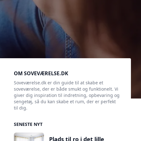
Sidebar
OM SOVEVÆRELSE.DK
Soveværelse.dk er din guide til at skabe et
soveværelse, der er både smukt og funktionelt. Vi
giver dig inspiration til indretning, opbevaring og
sengetøj, så du kan skabe et rum, der er perfekt
til dig.
SENESTE NYT
Plads til ro i det lille