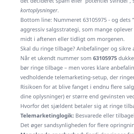
det decideret spam eller “potentiel svindel”,
kortoplysninger
.
Bottom line: Nummeret 63105975 - og dets 
aggressiv salgsstrategi, som mange oplever 
midt i aftenen eller tidligt om morgenen.
Skal du ringe tilbage? Anbefalinger og sikre 
Når et ukendt nummer som
63105975
dukker
bør ringe tilbage – men vores klare anbefali
vedholdende telemarketing-setup, der ringer
Risikoen for at blive fanget i endnu flere sal
dine oplysninger) er større end gevinsten ved
Hvorfor det sjældent betaler sig at ringe til
Telemarketinglogik:
Besvarede eller tilbag
Det øger sandsynligheden for flere opringni