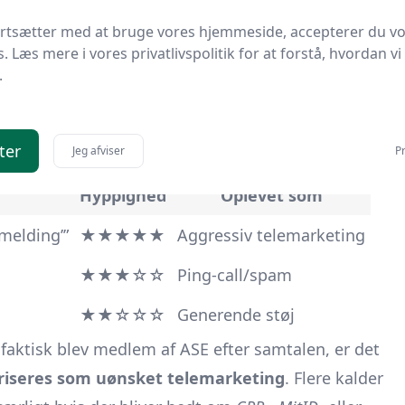
ortsætter med at bruge vores hjemmeside, accepterer du v
telefonsvareren. Enten ligger der ingen besked, eller
s. Læs mere i vores privatlivspolitik for at forstå, hvordan vi
medlemsfordele”.
.
 i samme øjeblik, de tager telefonen. Dette tolkes som
ter
Jeg afviser
Pr
r et forsøg på at lokke et tilbagekald.
Hyppighed
Oplevet som
dmelding’”
★★★★★
Aggressiv telemarketing
★★★☆☆
Ping-call/spam
★★☆☆☆
Generende støj
 faktisk blev medlem af ASE efter samtalen, er det
riseres som uønsket telemarketing
. Flere kalder