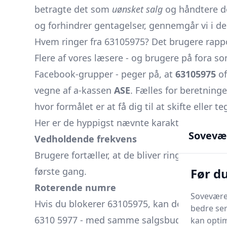
betragte det som
uønsket salg
og håndtere de
og forhindrer gentagelser, gennemgår vi i de
Hvem ringer fra 63105975? Det brugere rapp
Flere af vores læsere - og brugere på fora s
Facebook-grupper - peger på, at
63105975
of
vegne af a-kassen
ASE
. Fælles for beretninge
hvor formålet er at få dig til at skifte eller
Her er de hyppigst nævnte karakteristika:
Sovevæ
Vedholdende frekvens
Brugere fortæller, at de bliver ringet op fler
Før d
første gang.
Roterende numre
Soveværel
Hvis du blokerer 63105975, kan der dukke ny
bedre ser
6310 5977 - med samme salgsbudskab.
kan optim