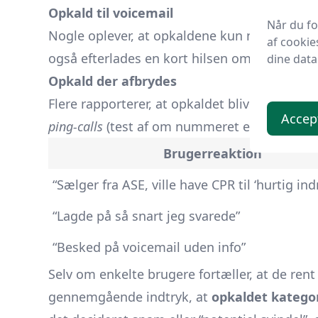
Opkald til voicemail
Når du f
Nogle oplever, at opkaldene kun når frem til 
af cookie
også efterlades en kort hilsen om “vigtige 
dine data
Opkald der afbrydes
Flere rapporterer, at opkaldet bliver lagt på
Accep
ping-calls
(test af om nummeret er aktivt) elle
Brugerreaktion
“Sælger fra ASE, ville have CPR til ‘hurtig in
“Lagde på så snart jeg svarede”
“Besked på voicemail uden info”
Selv om enkelte brugere fortæller, at de rent
gennemgående indtryk, at
opkaldet katego