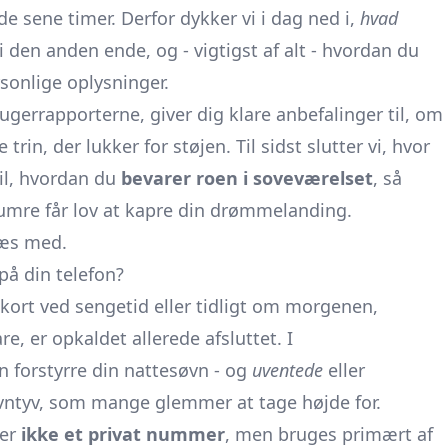
 sene timer. Derfor dykker vi i dag ned i,
hvad
i den anden ende, og - vigtigst af alt - hvordan du
sonlige oplysninger.
ger­rapporterne, giver dig klare anbefalinger til, om
trin, der lukker for støjen. Til sidst slutter vi, hvor
til, hvordan du
bevarer roen i soveværelset
, så
umre får lov at kapre din drømmelanding.
læs med.
på din telefon?
kort ved sengetid eller tidligt om morgenen,
are, er opkaldet allerede afsluttet. I
n forstyrre din nattesøvn - og
uventede
eller
vntyv, som mange glemmer at tage højde for.
ter
ikke et privat nummer
, men bruges primært af