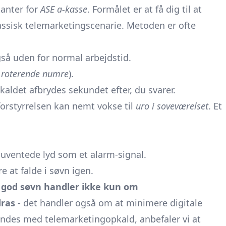
anter for
ASE a-kasse
. Formålet er at få dig til at
klassisk telemarketingscenarie. Metoden er ofte
gså uden for normal arbejdstid.
t
roterende numre
).
aldet afbrydes sekundet efter, du svarer.
forstyrrelsen kan nemt vokse til
uro i soveværelset
. Et
 uventede lyd som et alarm-signal.
e at falde i søvn igen.
:
god søvn handler ikke kun om
dras
- det handler også om at minimere digitale
indes med telemarketingopkald, anbefaler vi at