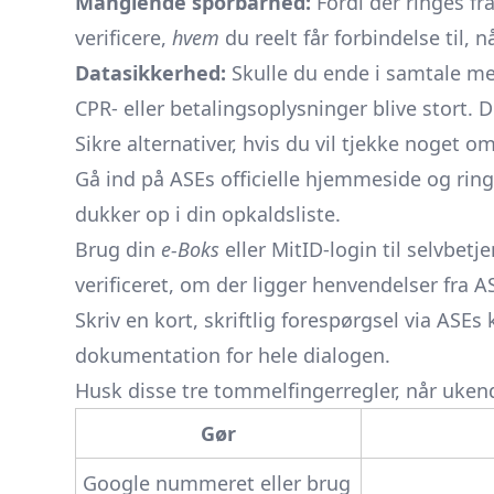
Manglende sporbarhed:
Fordi der ringes fr
verificere,
hvem
du reelt får forbindelse til, n
Datasikkerhed:
Skulle du ende i samtale med
CPR- eller betalingsoplysninger blive stort. 
Sikre alternativer, hvis du vil tjekke noget o
Gå ind på
ASEs officielle hjemmeside
og ring
dukker op i din opkaldsliste.
Brug din
e-Boks
eller MitID-login til selvbetj
verificeret, om der ligger henvendelser fra A
Skriv en kort, skriftlig forespørgsel via ASEs
dokumentation for hele dialogen.
Husk disse tre tommelfingerregler, når uken
Gør
Google nummeret eller brug