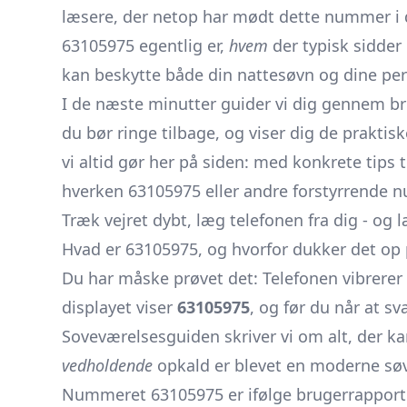
læsere, der netop har mødt dette nummer i de
63105975 egentlig er,
hvem
der typisk sidder 
kan beskytte både din nattesøvn og dine per
I de næste minutter guider vi dig gennem bru
du bør ringe tilbage, og viser dig de praktiske 
vi altid gør her på siden: med konkrete tips 
hverken 63105975 eller andre forstyrrende n
Træk vejret dybt, læg telefonen fra dig - og 
Hvad er 63105975, og hvorfor dukker det op 
Du har måske prøvet det: Telefonen vibrerer 
displayet viser
63105975
, og før du når at sv
Soveværelsesguiden skriver vi om alt, der ka
vedholdende
opkald er blevet en moderne sø
Nummeret 63105975 er ifølge brugerrappor