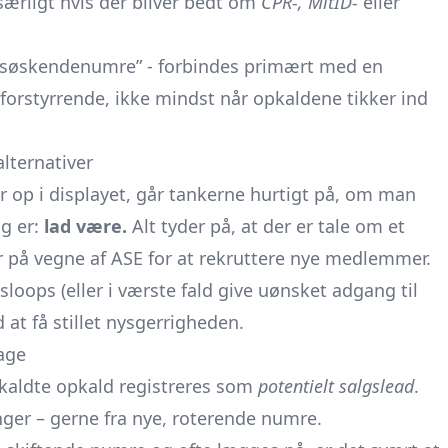
 særligt hvis der bliver bedt om
CPR-, MitID-
eller
“søskendenumre” - forbindes primært med en
forstyrrende, ikke mindst når opkaldene tikker ind
alternativer
 op i displayet, går tankerne hurtigt på, om man
ng er:
lad være.
Alt tyder på, at der er tale om et
 på vegne af ASE for at rekruttere nye medlemmer.
gsloops (eller i værste fald give uønsket adgang til
 at få stillet nysgerrigheden.
bage
ekaldte opkald registreres som
potentielt salgslead
.
nger – gerne fra nye, roterende numre.