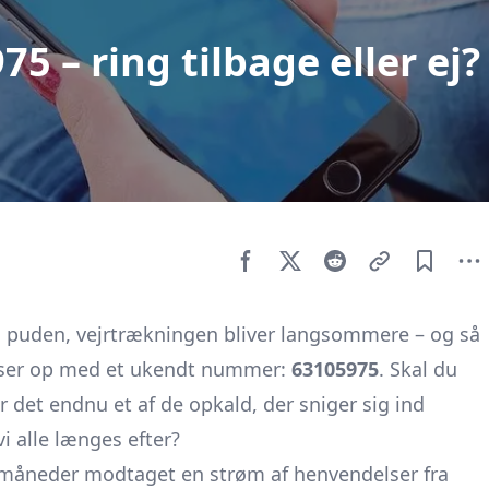
 – ring tilbage eller ej?
på puden, vejrtrækningen bliver langsommere – og så
 lyser op med et ukendt nummer:
63105975
. Skal du
er det endnu et af de opkald, der sniger sig ind
i alle længes efter?
 måneder modtaget en strøm af henvendelser fra