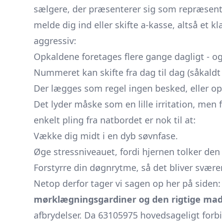
sælgere, der præsenterer sig som repræsent
melde dig ind eller skifte a-kasse, altså et 
aggressiv:
Opkaldene foretages flere gange dagligt - o
Nummeret kan skifte fra dag til dag (såkald
Der lægges som regel ingen besked, eller opk
Det lyder måske som en lille irritation, men 
enkelt pling fra natbordet er nok til at:
Vække dig midt i en dyb søvnfase.
Øge stressniveauet, fordi hjernen tolker den
Forstyrre din døgnrytme, så det bliver sværer
Netop derfor tager vi sagen op her på siden
mørklægningsgardiner og den rigtige ma
afbrydelser. Da 63105975 hovedsageligt forb