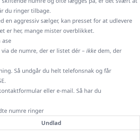
a skiftende numre og ofte lægges på, er det svært at
år du ringer tilbage.
 en aggressiv sælger, kan presset for at udlevere
Det er her, mange mister overblikket.
m ase
 via de numre, der er listet dér –
ikke
dem, der
ening. Så undgår du helt telefonsnak og får
SE.
 kontaktformular eller e-mail. Så har du
dte numre ringer
Undlad