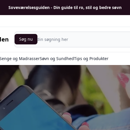
Soveværelsesguiden - Din guide til ro, stil og bedre søvn
Søg nu
den
Søg nu
Senge og Madrasser
Søvn og Sundhed
Tips og Produkter