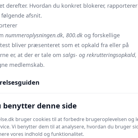
t derefter. Hvordan du konkret blokerer, rapporterer
 følgende afsnit.
orterer
om
nummeroplysningen.dk
,
800.dk
og forskellige
test bliver præsenteret som et opkald fra eller på
rne er, at der er tale om
salgs- og rekrutteringsopkald
,
 tegne medlemskab.
relsesguiden
e gange dagligt - også efter de har afvist opkaldet
u benytter denne side
se.dk bruger cookies til at forbedre brugeroplevelsen og l
e, næsten identiske numre op - fx 6310 5976 eller
vice. Vi benytter dem til at analysere, hvordan du bruger sid
ere vores indhold og funktionalitet.