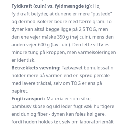
Fyldkraft (cuin) vs. fyldmængde (g):
Høj
fyldkraft betyder, at dunene er mere “pustede”
og dermed isolerer bedre med færre gram. To
dyner kan altså begge ligge på 2,5 TOG, men
den ene vejer måske 350 g (høj cuin), mens den
anden vejer 600 g (lav cuin). Den lette vil føles
mindre tung på kroppen, men varmeisoleringen
er identisk.
Betrækkets vævning:
Tætvævet bomuldssatin
holder mere på varmen end en sprød percale
med lavere trådtal, selv om TOG er ens på
papiret.
Fugttransport:
Materialer som silke,
bambusviskose og uld leder fugt væk hurtigere
end dun og fiber - dynen kan føles køligere,
fordi huden holdes tør, selv om laboratoriemålt