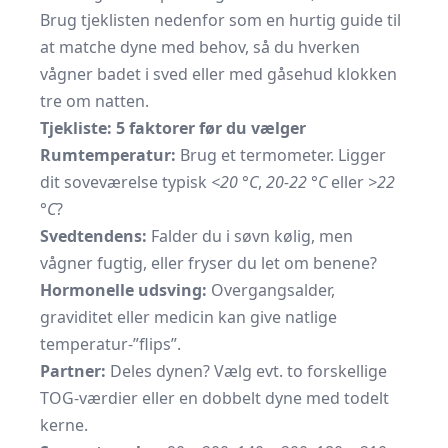
Brug tjeklisten nedenfor som en hurtig guide til
at matche dyne med behov, så du hverken
vågner badet i sved eller med gåsehud klokken
tre om natten.
Tjekliste: 5 faktorer før du vælger
Rumtemperatur:
Brug et termometer. Ligger
dit soveværelse typisk
<20 °C
,
20-22 °C
eller
>22
°C
?
Svedtendens:
Falder du i søvn kølig, men
vågner fugtig, eller fryser du let om benene?
Hormonelle udsving:
Overgangsalder,
graviditet eller medicin kan give natlige
temperatur-”flips”.
Partner:
Deles dynen? Vælg evt. to forskellige
TOG-værdier eller en dobbelt dyne med todelt
kerne.