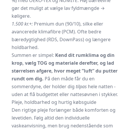
%) med OEKO-TEX og NOMITE. Høj bæreevne
gør det muligt at vælge lav fyldmængde →
køligere.
1.500 kr.+:
Premium dun (90/10), silke eller
avancerede klimafibre (PCM). Ofte bedre
bæredygtighed (RDS, DownPass) og længere
holdbarhed.
Summen er simpel:
Kend dit rumklima og din
krop, vælg TOG og materiale derefter, og lad
størrelsen afgøre, hvor meget ”luft” du putter
rundt om dig.
På den måde får du en
sommerdyne, der holder dig
tilpas
hele natten -
uden at flå budgettet eller nattesøvnen i stykker.
Pleje, holdbarhed og hurtig købsguide
Den rigtige pleje forlænger både komforten og
levetiden. Følg altid den individuelle
vaskeanvisning, men brug nedenstående som