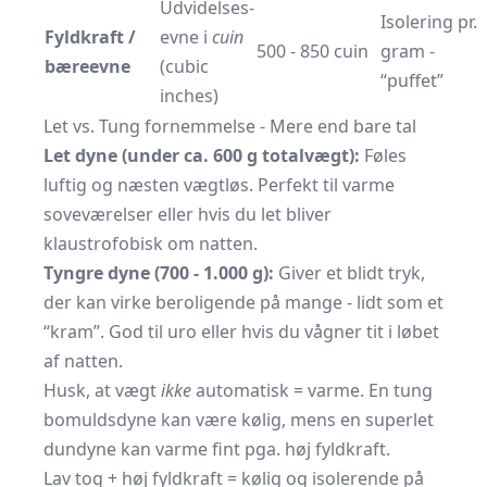
Udvidelses­
Isolering pr.
Fyldkraft /
evne i
cuin
500 - 850 cuin
gram -
bæreevne
(cubic
“puffet”
inches)
Let vs. Tung fornemmelse - Mere end bare tal
Let dyne (under ca. 600 g totalvægt):
Føles
luftig og næsten vægtløs. Perfekt til varme
soveværelser eller hvis du let bliver
klaustrofobisk om natten.
Tyngre dyne (700 - 1.000 g):
Giver et blidt tryk,
der kan virke beroligende på mange - lidt som et
“kram”. God til uro eller hvis du vågner tit i løbet
af natten.
Husk, at vægt
ikke
automatisk = varme. En tung
bomuldsdyne kan være kølig, mens en superlet
dundyne kan varme fint pga. høj fyldkraft.
Lav tog + høj fyldkraft = kølig og isolerende på