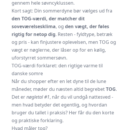
gennem hele søvncyklussen.
Kort sagt: Din sommerdyne bør vælges ud fra
den TOG-værdi, der matcher dit
soveværelsesklima
, og
den vægt, der føles
rigtig for netop dig
. Resten - fyldtype, betræk
og pris - kan finjustere oplevelsen, men TOG og
vægt er nøglerne, der låser op for en kølig,
uforstyrret sommersøvn.
TOG-værdi forklaret: den rigtige varme til
danske somre
Når du shopper efter en let dyne til de lune
måneder, møder du næsten altid begrebet
TOG
.
Det er
nøgletal #1
, når du vil undgå nattesved -
men hvad betyder det egentlig, og hvordan
bruger du tallet i praksis? Her får du den korte
og praktiske forklaring.
Hvad måler tog?