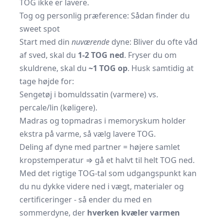
TOG ikke er lavere.
Tog og personlig præference: Sådan finder du
sweet spot
Start med din
nuværende
dyne: Bliver du ofte våd
af sved, skal du
1-2 TOG ned
. Fryser du om
skuldrene, skal du
~1 TOG op
. Husk samtidig at
tage højde for:
Sengetøj i bomuldssatin (varmere) vs.
percale/lin (køligere).
Madras og topmadras i memoryskum holder
ekstra på varme, så vælg lavere TOG.
Deling af dyne med partner = højere samlet
kropstemperatur ⇒ gå et halvt til helt TOG ned.
Med det rigtige TOG-tal som udgangspunkt kan
du nu dykke videre ned i vægt, materialer og
certificeringer - så ender du med en
sommerdyne, der
hverken kvæler varmen