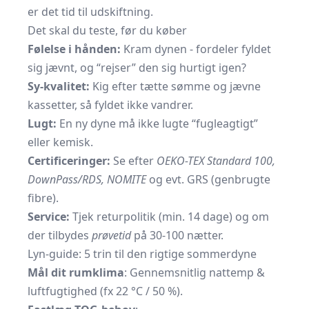
er det tid til udskiftning.
Det skal du teste, før du køber
Følelse i hånden:
Kram dynen - fordeler fyldet
sig jævnt, og “rejser” den sig hurtigt igen?
Sy-kvalitet:
Kig efter tætte sømme og jævne
kassetter, så fyldet ikke vandrer.
Lugt:
En ny dyne må ikke lugte “fugleagtigt”
eller kemisk.
Certificeringer:
Se efter
OEKO-TEX Standard 100,
DownPass/RDS, NOMITE
og evt. GRS (genbrugte
fibre).
Service:
Tjek returpolitik (min. 14 dage) og om
der tilbydes
prøvetid
på 30-100 nætter.
Lyn-guide: 5 trin til den rigtige sommerdyne
Mål dit rumklima
: Gennemsnitlig nattemp &
luftfugtighed (fx 22 °C / 50 %).