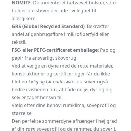
NOMITE
: Dokumenteret tætvævet bolster, som
holder husstøvmider ude - velegnet til
allergikere.
GRS (Global Recycled Standard)
: Bekræfter
andel af genbrugsfibre i mikrofiberfyld eller
tekstil.
FSC- eller PEFC-certificeret emballage
: Pap og
papir fra ansvarligt skovbrug.
Ved at vælge en dyne med de rette materialer,
konstruktioner og certificeringer får du ikke
blot en
kølig og tør nattesøvn
- du sover også
bedre i visheden om, at både miljø, dyr og dig
selv er taget hensyn til.
Vælg efter dine behov: rumklima, soveprofil og
størrelse
Den perfekte sommerdyne afhænger i høj grad
af din
egen
soveprofil og de rammer, du sover i.