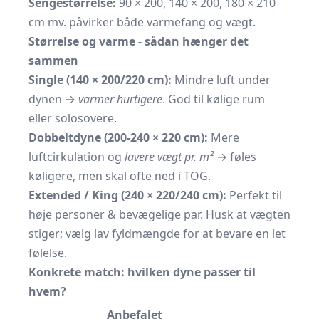
Sengestørrelse:
90 × 200, 140 × 200, 180 × 210
cm mv. påvirker både varmefang og vægt.
Størrelse og varme - sådan hænger det
sammen
Single (140 × 200/220 cm):
Mindre luft under
dynen →
varmer hurtigere
. God til kølige rum
eller solosovere.
Dobbeltdyne (200-240 × 220 cm):
Mere
luftcirkulation og
lavere vægt pr. m²
→ føles
køligere, men skal ofte ned i TOG.
Extended / King (240 × 220/240 cm):
Perfekt til
høje personer & bevægelige par. Husk at vægten
stiger; vælg lav fyldmængde for at bevare en let
følelse.
Konkrete match: hvilken dyne passer til
hvem?
Anbefalet