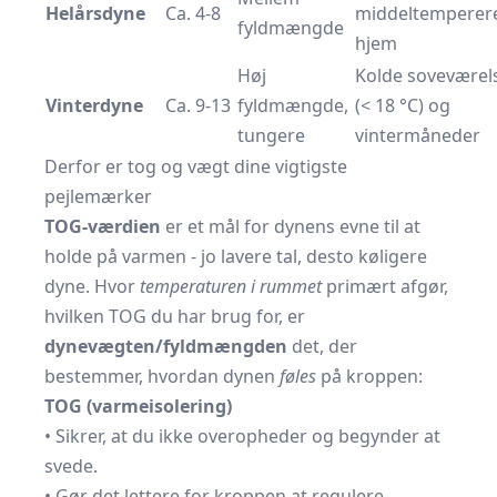
Helårsdyne
Ca. 4-8
middeltemperer
fyldmængde
hjem
Høj
Kolde soveværel
Vinterdyne
Ca. 9-13
fyldmængde,
(< 18 °C) og
tungere
vintermåneder
Derfor er tog og vægt dine vigtigste
pejlemærker
TOG-værdien
er et mål for dynens evne til at
holde på varmen - jo lavere tal, desto køligere
dyne. Hvor
temperaturen i rummet
primært afgør,
hvilken TOG du har brug for, er
dynevægten/fyldmængden
det, der
bestemmer, hvordan dynen
føles
på kroppen:
TOG (varmeisolering)
• Sikrer, at du ikke overopheder og begynder at
svede.
• Gør det lettere for kroppen at regulere