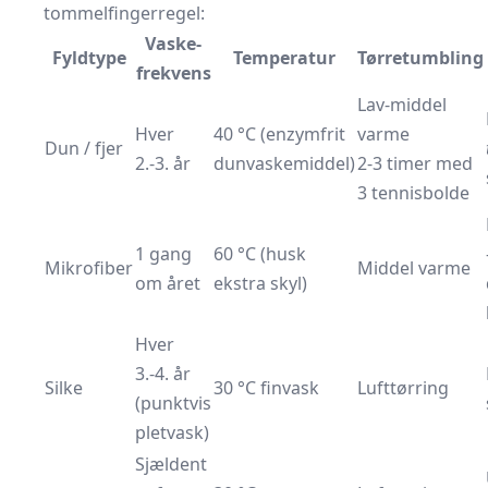
tommelfingerregel:
Vaske­
Fyldtype
Temperatur
Tørretumbling
frekvens
Lav-middel
Hver
40 °C (enzymfrit
varme
Dun / fjer
2.-3. år
dunvaskemiddel)
2-3 timer med
3 tennisbolde
1 gang
60 °C (husk
Mikrofiber
Middel varme
om året
ekstra skyl)
Hver
3.-4. år
Silke
30 °C finvask
Lufttørring
(punktvis
pletvask)
Sjældent