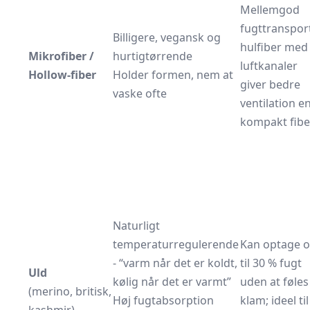
Mellemgod
fugttranspor
Billigere, vegansk og
hulfiber med
Mikrofiber /
hurtigtørrende
luftkanaler
Hollow-fiber
Holder formen, nem at
giver bedre
vaske ofte
ventilation e
kompakt fibe
Naturligt
temperaturregulerende
Kan optage 
- “varm når det er koldt,
til 30 % fugt
Uld
kølig når det er varmt”
uden at føles
(merino, britisk,
Høj fugtabsorption
klam; ideel til