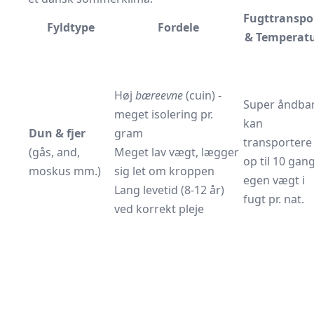
Fugttranspo
Fyldtype
Fordele
& Temperat
Høj
bæreevne
(cuin) -
Super åndbar
meget isolering pr.
kan
Dun & fjer
gram
transportere
(gås, and,
Meget lav vægt, lægger
op til 10 gan
moskus mm.)
sig let om kroppen
egen vægt i
Lang levetid (8-12 år)
fugt pr. nat.
ved korrekt pleje