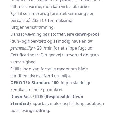
lidt mere varme, men kan virke luksuriøs.
Tip:
Til sommerbrug foretrækker mange en
percale på 233 TC+ for maksimal
luftgennemstrømning.
Uanset vævning bør stoffet være
down-proof
(dun- og fiber-tæt) og samtidig have en
air
permeability
> 20 l/min for at slippe fugt ud.
Certificeringer: Din genvej til tryghed og grøn
samvittighed
Et lille logo kan fortælle meget om både
sundhed, dyrevelfærd og miljø:
OEKO-TEX Standard 100
: Ingen skadelige
kemikalier i hele produktet.
DownPass
/
RDS (Responsible Down
Standard)
: Sporbar, mulesing-fri dunproduktion
uden tvangsfodring.