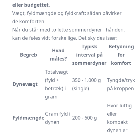
eller budgettet
.
Vægt, fyldmængde og fyldkraft: sådan påvirker
de komforten
Når du står med to lette sommerdyner i hånden,
kan de føles vidt forskellige. Det skyldes især:
Typisk
Betydning
Hvad
Begreb
interval på
for
måles?
sommerdyner
komfort
Totalvægt
(fyld +
350 - 1.000 g
Tyngde/tryk
Dynevægt
betræk) i
(single)
på kroppen
gram
Hvor luftig
Gram fyld i
eller
Fyldmængde
200 - 600 g
dynen
kompakt
dynen er