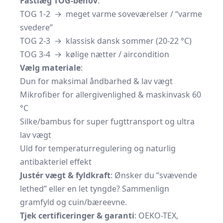
Fastlæg TOG-behov
:
TOG 1-2 → meget varme soveværelser / “varme
svedere”
TOG 2-3 → klassisk dansk sommer (20-22 °C)
TOG 3-4 → kølige nætter / aircondition
Vælg materiale
:
Dun for maksimal åndbarhed & lav vægt
Mikrofiber for allergivenlighed & maskinvask 60
°C
Silke/bambus for super fugttransport og ultra
lav vægt
Uld for temperaturregulering og naturlig
antibakteriel effekt
Justér vægt & fyldkraft
: Ønsker du “svævende
lethed” eller en let tyngde? Sammenlign
gramfyld og cuin/bæreevne.
Tjek certificeringer & garanti
: OEKO-TEX,