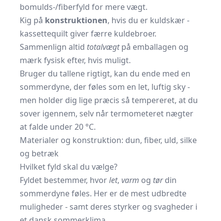
bomulds-/fiberfyld for mere vægt.
Kig på
konstruktionen
, hvis du er kuldskær -
kassettequilt giver færre kuldebroer.
Sammenlign altid
totalvægt
på emballagen og
mærk fysisk efter, hvis muligt.
Bruger du tallene rigtigt, kan du ende med en
sommerdyne, der føles som en let, luftig sky -
men holder dig lige præcis så tempereret, at du
sover igennem, selv når termometeret nægter
at falde under 20 °C.
Materialer og konstruktion: dun, fiber, uld, silke
og betræk
Hvilket fyld skal du vælge?
Fyldet bestemmer, hvor
let
,
varm
og
tør
din
sommerdyne føles. Her er de mest udbredte
muligheder - samt deres styrker og svagheder i
et dansk sommerklima.