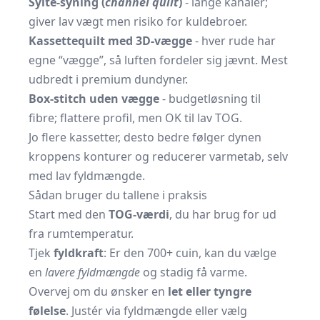
Sylte-syning (
channel quilt
)
- lange kanaler;
giver lav vægt men risiko for kuldebroer.
Kassettequilt med 3D-vægge
- hver rude har
egne “vægge”, så luften fordeler sig jævnt. Mest
udbredt i premium dundyner.
Box-stitch uden vægge
- budgetløsning til
fibre; flattere profil, men OK til lav TOG.
Jo flere kassetter, desto bedre følger dynen
kroppens konturer og reducerer varme­tab, selv
med lav fyldmængde.
Sådan bruger du tallene i praksis
Start med den
TOG-værdi
, du har brug for ud
fra rumtemperatur.
Tjek
fyldkraft
: Er den 700+ cuin, kan du vælge
en
lavere fyldmængde
og stadig få varme.
Overvej om du ønsker en
let eller tyngre
følelse
. Justér via fyldmængde eller vælg