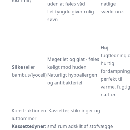
kashmir)
uden at føles våd
natlige
Let tyngde giver rolig
svedeture.
søvn
Høj
fugtledning 
Meget let og glat - føles
hurtig
Silke
(eller
køligt mod huden
fordampning
bambus/lyocell)
Naturligt hypoallergen
perfekt til
og antibakteriel
varme, fugti
nætter.
Konstruktionen: Kassetter, stikninger og
luftlommer
Kassettedyner
: små rum adskilt af stofvægge