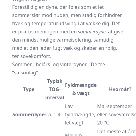
Forestil dig en dyne, der føles som et let
sommerslør mod huden, men stadig forhindrer
træk og temperaturudsving i at vække dig. Det
er præcis meningen med en
sommerdyne
: at give
den mindst mulige varmeisolering, samtidig
med at den leder fugt væk og skaber en rolig,
tør sovekomfort.
Sommer-, helårs- og vinterdyner - De tre
“sæsonlag”
Typisk
Fyldmængde
Type
TOG-
Hvornår?
& vægt
interval
Lav
Maj-september
Sommerdyne
Ca. 1-4
fyldmængde,
eller soveværels
let vægt
20 °C
Det meste af året
Mellem