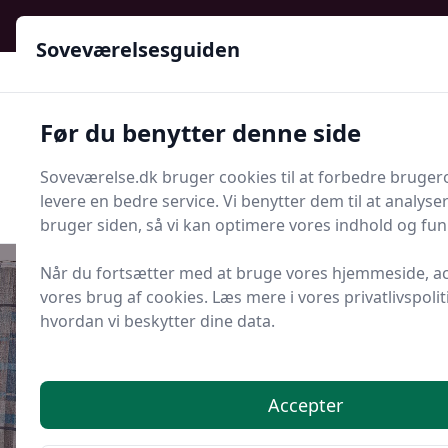
Soveværelsesguiden - Din guide til ro, stil og bedre søvn
Soveværelsesguiden
Soveværelsesguiden
Før du benytter denne side
Menu
Soveværelse.dk bruger cookies til at forbedre bruger
Søg nu
Søg nu
levere en bedre service. Vi benytter dem til at analys
bruger siden, så vi kan optimere vores indhold og funk
Når du fortsætter med at bruge vores hjemmeside, a
vores brug af cookies. Læs mere i vores privatlivspoliti
hvordan vi beskytter dine data.
Udgivet i
Tips og Produkter
Vælg den rigtige sommerdyne ud
fra TOG-værdi og vægt
Accepter