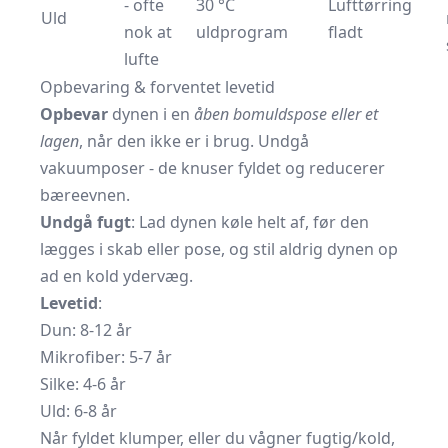
- ofte
30 °C
Lufttørring
Uld
nok at
uldprogram
fladt
lufte
Opbevaring & forventet levetid
Opbevar
dynen i en
åben bomuldspose eller et
lagen
, når den ikke er i brug. Undgå
vakuumposer - de knuser fyldet og reducerer
bæreevnen.
Undgå fugt
: Lad dynen køle helt af, før den
lægges i skab eller pose, og stil aldrig dynen op
ad en kold ydervæg.
Levetid
:
Dun: 8-12 år
Mikrofiber: 5-7 år
Silke: 4-6 år
Uld: 6-8 år
Når fyldet klumper, eller du vågner fugtig/kold,