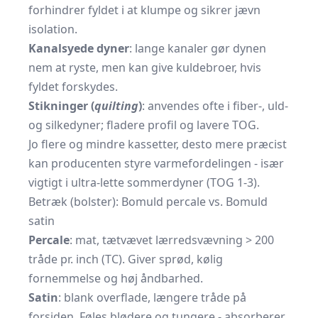
forhindrer fyldet i at klumpe og sikrer jævn
isolation.
Kanalsyede dyner
: lange kanaler gør dynen
nem at ryste, men kan give kuldebroer, hvis
fyldet forskydes.
Stikninger (
quilting
)
: anvendes ofte i fiber-, uld-
og silkedyner; fladere profil og lavere TOG.
Jo flere og mindre kassetter, desto mere præcist
kan producenten styre varmefordelingen - især
vigtigt i ultra-lette sommerdyner (TOG 1-3).
Betræk (bolster): Bomuld percale vs. Bomuld
satin
Percale
: mat, tætvævet lærredsvævning > 200
tråde pr. inch (TC). Giver sprød, kølig
fornemmelse og høj åndbarhed.
Satin
: blank overflade, længere tråde på
forsiden. Føles blødere og tungere - absorberer