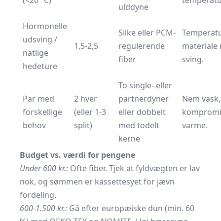
(<20 °C)
temperatu
ulddyne
Hormonelle
Silke eller PCM-
Temperat
udsving /
1,5-2,5
regulerende
materiale
natlige
fiber
sving.
hedeture
To single- eller
Par med
2 hver
partnerdyner
Nem vask,
forskellige
(eller 1-3
eller dobbelt
kompromi
behov
split)
med todelt
varme.
kerne
Budget vs. værdi for pengene
Under 600 kr.:
Ofte fiber. Tjek at fyldvægten er lav
nok, og sømmen er kassettesyet for jævn
fordeling.
600-1.500 kr.:
Gå efter europæiske dun (min. 60