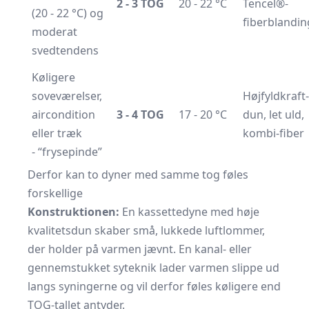
2 - 3 TOG
20 - 22 °C
Tencel®-
(20 - 22 °C) og
fiberblandin
moderat
svedtendens
Køligere
soveværelser,
Højfyldkraft-
aircondition
3 - 4 TOG
17 - 20 °C
dun, let uld,
eller træk
kombi-fiber
- “frysepinde”
Derfor kan to dyner med samme tog føles
forskellige
Konstruktionen:
En kassettedyne med høje
kvalitetsdun skaber små, lukkede luftlommer,
der holder på varmen jævnt. En kanal- eller
gennemstukket syteknik lader varmen slippe ud
langs syningerne og vil derfor føles køligere end
TOG-tallet antyder.