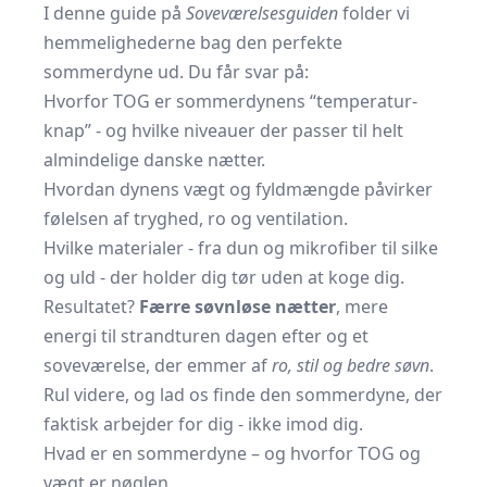
I denne guide på
Soveværelsesguiden
folder vi
hemmelighederne bag den perfekte
sommerdyne ud. Du får svar på:
Hvorfor TOG er sommerdynens “temperatur­
knap” - og hvilke niveauer der passer til helt
almindelige danske nætter.
Hvordan dynens vægt og fyldmængde påvirker
følelsen af tryghed, ro og ventilation.
Hvilke materialer - fra dun og mikrofiber til silke
og uld - der holder dig tør uden at koge dig.
Resultatet?
Færre søvnløse nætter
, mere
energi til strandturen dagen efter og et
soveværelse, der emmer af
ro, stil og bedre søvn
.
Rul videre, og lad os finde den sommerdyne, der
faktisk arbejder for dig - ikke imod dig.
Hvad er en sommerdyne – og hvorfor TOG og
vægt er nøglen