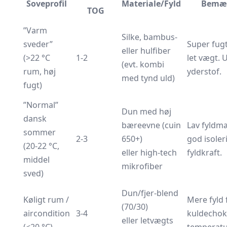
Soveprofil
Materiale/Fyld
Bemær
TOG
”Varm
Silke, bambus-
sveder”
Super fugt
eller hulfiber
(>22 °C
1-2
let vægt.
(evt. kombi
rum, høj
yderstof.
med tynd uld)
fugt)
”Normal”
Dun med høj
dansk
bæreevne (cuin
Lav fyld
sommer
2-3
650+)
god isoler
(20-22 °C,
eller high-tech
fyldkraft.
middel
mikrofiber
sved)
Dun/fjer-blend
Køligt rum /
Mere fyld 
(70/30)
aircondition
3-4
kuldechok
eller letvægts