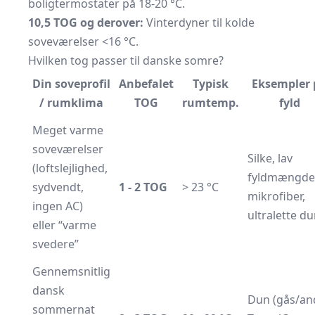
boligtermostater på 18-20 °C.
10,5 TOG og derover:
Vinterdyner til kolde
soveværelser <16 °C.
Hvilken tog passer til danske somre?
Din soveprofil
Anbefalet
Typisk
Eksempler 
/ rumklima
TOG
rumtemp.
fyld
Meget varme
soveværelser
Silke, lav
(loftslejlighed,
fyldmængde
sydvendt,
1 - 2 TOG
> 23 °C
mikrofiber,
ingen AC)
ultralette d
eller “varme
svedere”
Gennemsnitlig
dansk
Dun (gås/and
sommernat